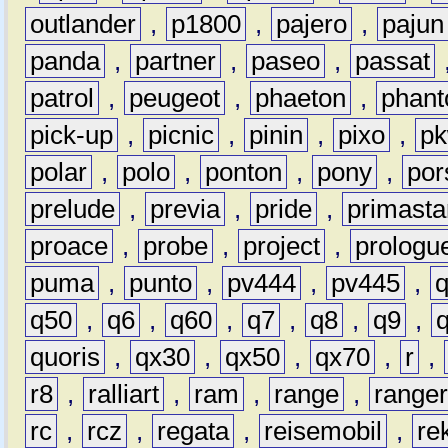
outlander
,
p1800
,
pajero
,
pajun
panda
,
partner
,
paseo
,
passat
patrol
,
peugeot
,
phaeton
,
phan
pick-up
,
picnic
,
pinin
,
pixo
,
p
polar
,
polo
,
ponton
,
pony
,
por
prelude
,
previa
,
pride
,
primasta
proace
,
probe
,
project
,
prologu
puma
,
punto
,
pv444
,
pv445
,
q50
,
q6
,
q60
,
q7
,
q8
,
q9
,
quoris
,
qx30
,
qx50
,
qx70
,
r
,
r8
,
ralliart
,
ram
,
range
,
range
rc
,
rcz
,
regata
,
reisemobil
,
re