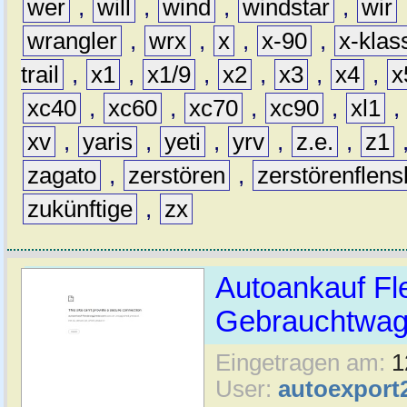
wer
,
will
,
wind
,
windstar
,
wir
wrangler
,
wrx
,
x
,
x-90
,
x-klas
trail
,
x1
,
x1/9
,
x2
,
x3
,
x4
,
x
xc40
,
xc60
,
xc70
,
xc90
,
xl1
,
xv
,
yaris
,
yeti
,
yrv
,
z.e.
,
z1
zagato
,
zerstören
,
zerstörenflen
zukünftige
,
zx
Autoankauf Fl
Gebrauchtwage
Eingetragen am:
1
User:
autoexport