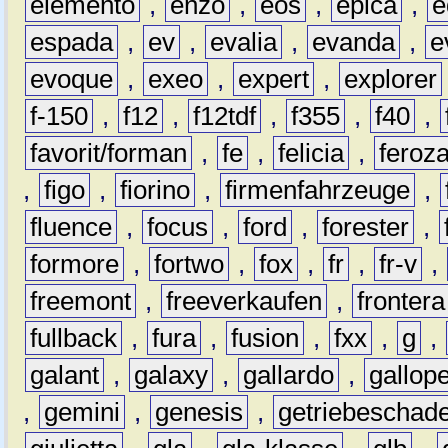
elemento
,
enzo
,
eos
,
epica
,
e
espada
,
ev
,
evalia
,
evanda
,
e
evoque
,
exeo
,
expert
,
explorer
f-150
,
f12
,
f12tdf
,
f355
,
f40
,
favorit/forman
,
fe
,
felicia
,
feroz
,
figo
,
fiorino
,
firmenfahrzeuge
,
fluence
,
focus
,
ford
,
forester
,
formore
,
fortwo
,
fox
,
fr
,
fr-v
,
freemont
,
freeverkaufen
,
frontera
fullback
,
fura
,
fusion
,
fxx
,
g
,
galant
,
galaxy
,
gallardo
,
gallop
,
gemini
,
genesis
,
getriebeschad