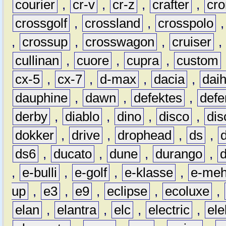
courier
,
cr-v
,
cr-z
,
crafter
,
cr
crossgolf
,
crossland
,
crosspolo
,
crossup
,
crosswagon
,
cruiser
,
cullinan
,
cuore
,
cupra
,
custom
cx-5
,
cx-7
,
d-max
,
dacia
,
dai
dauphine
,
dawn
,
defektes
,
defe
derby
,
diablo
,
dino
,
disco
,
dis
dokker
,
drive
,
drophead
,
ds
,
ds6
,
ducato
,
dune
,
durango
,
,
e-bulli
,
e-golf
,
e-klasse
,
e-meh
up
,
e3
,
e9
,
eclipse
,
ecoluxe
,
elan
,
elantra
,
elc
,
electric
,
ele