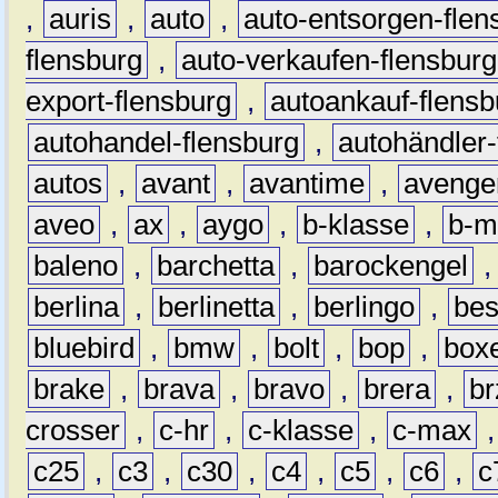
,
auris
,
auto
,
auto-entsorgen-flen
flensburg
,
auto-verkaufen-flensburg
export-flensburg
,
autoankauf-flensb
autohandel-flensburg
,
autohändler-
autos
,
avant
,
avantime
,
avenge
aveo
,
ax
,
aygo
,
b-klasse
,
b-m
baleno
,
barchetta
,
barockengel
berlina
,
berlinetta
,
berlingo
,
bes
bluebird
,
bmw
,
bolt
,
bop
,
box
brake
,
brava
,
bravo
,
brera
,
br
crosser
,
c-hr
,
c-klasse
,
c-max
c25
,
c3
,
c30
,
c4
,
c5
,
c6
,
c