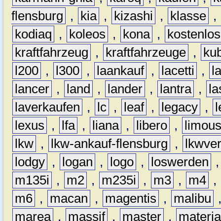
flensburg
,
kia
,
kizashi
,
klasse
,
kodiaq
,
koleos
,
kona
,
kostenlos
kraftfahrzeug
,
kraftfahrzeuge
,
kub
l200
,
l300
,
laankauf
,
lacetti
,
l
lancer
,
land
,
lander
,
lantra
,
la
laverkaufen
,
lc
,
leaf
,
legacy
,
lexus
,
lfa
,
liana
,
libero
,
limous
lkw
,
lkw-ankauf-flensburg
,
lkwver
lodgy
,
logan
,
logo
,
loswerden
m135i
,
m2
,
m235i
,
m3
,
m4
,
m6
,
macan
,
magentis
,
malibu
marea
,
massif
,
master
,
materi