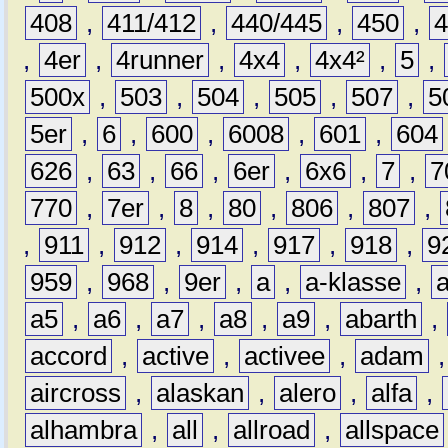
408
,
411/412
,
440/445
,
450
,
,
4er
,
4runner
,
4x4
,
4x4²
,
5
,
500x
,
503
,
504
,
505
,
507
,
5
5er
,
6
,
600
,
6008
,
601
,
604
626
,
63
,
66
,
6er
,
6x6
,
7
,
7
770
,
7er
,
8
,
80
,
806
,
807
,
,
911
,
912
,
914
,
917
,
918
,
9
959
,
968
,
9er
,
a
,
a-klasse
,
a5
,
a6
,
a7
,
a8
,
a9
,
abarth
,
accord
,
active
,
activee
,
adam
aircross
,
alaskan
,
alero
,
alfa
,
alhambra
,
all
,
allroad
,
allspace