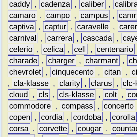
caddy
,
cadenza
,
caliber
,
calibr
camaro
,
campo
,
campus
,
camr
captiva
,
captur
,
caravelle
,
care
carnival
,
carrera
,
cascada
,
cay
celerio
,
celica
,
cell
,
centenario
charade
,
charger
,
charmant
,
ch
chevrolet
,
cinquecento
,
citan
,
c
,
cla-klasse
,
clarity
,
clarus
,
clc-
cloud
,
cls
,
cls-klasse
,
colt
,
c
commodore
,
compass
,
concerto
copen
,
cordia
,
cordoba
,
corolla
corsa
,
corvette
,
cougar
,
counta