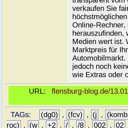
transparent vom 
verkaufen Sie fai
höchstmöglichen 
Online-Rechner,
herauszufinden, w
Medien wert ist. 
Marktpreis für I
Automobilmarkt. 
jedoch noch kein
wie Extras oder 
URL:
flensburg-blog.de/13.0
TAGs:
(dg0)
,
(fcv)
,
(j
,
(komb
roc)
,
(w
,
+2
,
/
,
/8
,
002
,
02