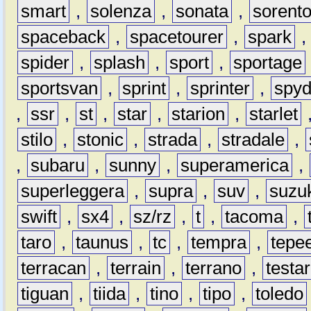
smart
,
solenza
,
sonata
,
sorent
spaceback
,
spacetourer
,
spark
spider
,
splash
,
sport
,
sportage
sportsvan
,
sprint
,
sprinter
,
spyd
,
ssr
,
st
,
star
,
starion
,
starlet
stilo
,
stonic
,
strada
,
stradale
,
,
subaru
,
sunny
,
superamerica
,
superleggera
,
supra
,
suv
,
suzu
swift
,
sx4
,
sz/rz
,
t
,
tacoma
,
taro
,
taunus
,
tc
,
tempra
,
tepe
terracan
,
terrain
,
terrano
,
testa
tiguan
,
tiida
,
tino
,
tipo
,
toledo