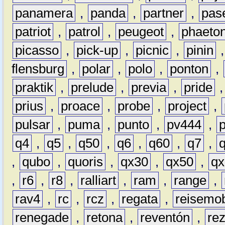
panamera
,
panda
,
partner
,
pas
patriot
,
patrol
,
peugeot
,
phaeto
picasso
,
pick-up
,
picnic
,
pinin
flensburg
,
polar
,
polo
,
ponton
,
praktik
,
prelude
,
previa
,
pride
prius
,
proace
,
probe
,
project
,
pulsar
,
puma
,
punto
,
pv444
,
q4
,
q5
,
q50
,
q6
,
q60
,
q7
,
,
qubo
,
quoris
,
qx30
,
qx50
,
qx
,
r6
,
r8
,
ralliart
,
ram
,
range
,
rav4
,
rc
,
rcz
,
regata
,
reisemob
renegade
,
retona
,
reventón
,
re