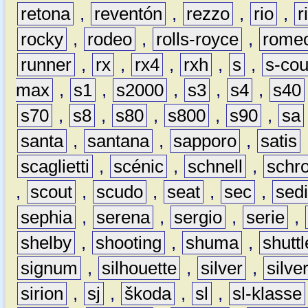
retona
,
reventón
,
rezzo
,
rio
,
r
rocky
,
rodeo
,
rolls-royce
,
rome
runner
,
rx
,
rx4
,
rxh
,
s
,
s-co
max
,
s1
,
s2000
,
s3
,
s4
,
s40
s70
,
s8
,
s80
,
s800
,
s90
,
sa
santa
,
santana
,
sapporo
,
satis
scaglietti
,
scénic
,
schnell
,
schro
,
scout
,
scudo
,
seat
,
sec
,
sedi
sephia
,
serena
,
sergio
,
serie
,
shelby
,
shooting
,
shuma
,
shuttl
signum
,
silhouette
,
silver
,
silve
sirion
,
sj
,
škoda
,
sl
,
sl-klasse