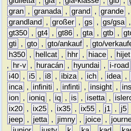
giulietta
,
gla
,
gla-klasse
,
glb
,
gran
,
granada
,
grand
,
grande
grandland
,
großer
,
gs
,
gs/gsa
gt350
,
gt4
,
gt86
,
gta
,
gtb
,
gt
gti
,
gto
,
gto/ankauf
,
gto/verkauf
h350
,
hellcat
,
hhr
,
hiace
,
hijet
,
hr-v
,
huracán
,
hyundai
,
i-road
i40
,
i5
,
i8
,
ibiza
,
ich
,
idea
,
inca
,
infiniti
,
infinti
,
insight
,
in
ion
,
ioniq
,
iq
,
is
,
isetta
,
isler
ix20
,
ix25
,
ix35
,
ix55
,
j1
,
j5
jeep
,
jetta
,
jimny
,
joice
,
journ
,
junior
,
justy
,
k
,
ka
,
kad
,
ka