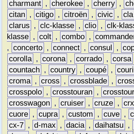
charmant
,
cherokee
,
cherry
,
ch
citan
,
citigo
,
citroën
,
civic
,
cla
clarus
,
clc-klasse
,
clio
,
clk-kla
klasse
,
colt
,
combo
,
commande
,
concerto
,
connect
,
consul
,
co
corolla
,
corona
,
corrado
,
corsa
countach
,
country
,
coupé
,
couri
croma
,
cross
,
crossblade
,
cros
crosspolo
,
crosstouran
,
crosstou
crosswagon
,
cruiser
,
cruze
,
cr
cuore
,
cupra
,
custom
,
cuve
,
cx-7
,
d-max
,
dacia
,
daihatsu
,