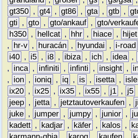
gt350
,
gt4
,
gt86
,
gta
,
gtb
,
gt
gti
,
gto
,
gto/ankauf
,
gto/verkauf
h350
,
hellcat
,
hhr
,
hiace
,
hijet
,
hr-v
,
huracán
,
hyundai
,
i-road
i40
,
i5
,
i8
,
ibiza
,
ich
,
idea
,
,
inca
,
infiniti
,
infinti
,
insight
,
i
,
ion
,
ioniq
,
iq
,
is
,
isetta
,
isl
ix20
,
ix25
,
ix35
,
ix55
,
j1
,
j5
jeep
,
jetta
,
jetztautoverkaufen
,
juke
,
jumper
,
jumpy
,
junior
,
j
kadett
,
kadjar
,
käfer
,
kalos
,
k
karmann-ghia
,
karoq
,
kaufen
,
k