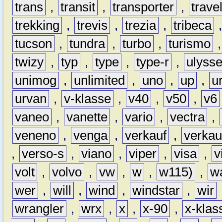
trans
,
transit
,
transporter
,
travel
trekking
,
trevis
,
trezia
,
tribeca
tucson
,
tundra
,
turbo
,
turismo
twizy
,
typ
,
type
,
type-r
,
ulyss
unimog
,
unlimited
,
uno
,
up
,
u
urvan
,
v-klasse
,
v40
,
v50
,
v6
vaneo
,
vanette
,
vario
,
vectra
,
veneno
,
venga
,
verkauf
,
verkau
,
verso-s
,
viano
,
viper
,
visa
,
v
volt
,
volvo
,
vw
,
w
,
w115)
,
w
wer
,
will
,
wind
,
windstar
,
wir
wrangler
,
wrx
,
x
,
x-90
,
x-klas