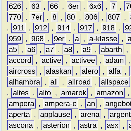
626
,
63
,
66
,
6er
,
6x6
,
7
,
7
770
,
7er
,
8
,
80
,
806
,
807
,
,
911
,
912
,
914
,
917
,
918
,
9
959
,
968
,
9er
,
a
,
a-klasse
,
a5
,
a6
,
a7
,
a8
,
a9
,
abarth
,
accord
,
active
,
activee
,
adam
aircross
,
alaskan
,
alero
,
alfa
,
alhambra
,
all
,
allroad
,
allspace
,
altes
,
alto
,
amarok
,
amazon
ampera
,
ampera-e
,
an
,
angebo
aperta
,
applause
,
arena
,
argen
ascona
,
asterion
,
astra
,
asx
,