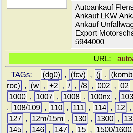
Autoankauf Flen
Ankauf LKW Ank
Ankauf Unfallwa
Export Motorsch
5944000
URL:
auto
TAGs:
(dg0)
,
(fcv)
,
(j
,
(komb
roc)
,
(w
,
+2
,
/
,
/8
,
002
,
02
1000
,
1007
,
1008
,
100nx
,
10
,
108/109
,
110
,
111
,
114
,
12
127
,
12m/15m
,
130
,
1300
,
13
145
,
146
,
147
,
15
,
1500/1600