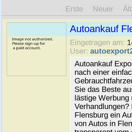
Erste
Neuer
Äl
Autoankauf Fl
Eingetragen am:
1
User:
autoexport
Autoankauf Expo
nach einer einfac
Gebrauchtfahrze
Sie das Beste au
lästige Werbung
Verhandlungen? 
Flensburg ein Au
von Autos in Flen