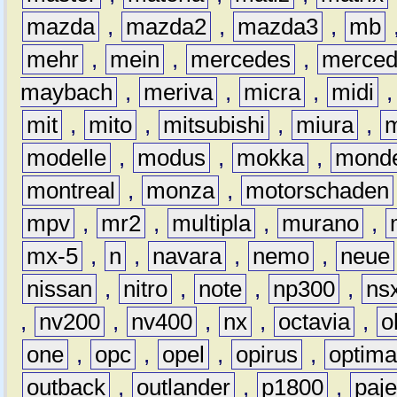
mazda
,
mazda2
,
mazda3
,
mb
mehr
,
mein
,
mercedes
,
merce
maybach
,
meriva
,
micra
,
midi
mit
,
mito
,
mitsubishi
,
miura
,
modelle
,
modus
,
mokka
,
mond
montreal
,
monza
,
motorschaden
mpv
,
mr2
,
multipla
,
murano
,
mx-5
,
n
,
navara
,
nemo
,
neue
nissan
,
nitro
,
note
,
np300
,
ns
,
nv200
,
nv400
,
nx
,
octavia
,
o
one
,
opc
,
opel
,
opirus
,
optim
outback
,
outlander
,
p1800
,
paje