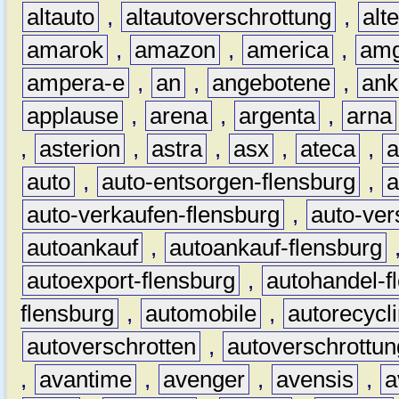
altauto
,
altautoverschrottung
,
alt
amarok
,
amazon
,
america
,
am
ampera-e
,
an
,
angebotene
,
ank
applause
,
arena
,
argenta
,
arna
,
asterion
,
astra
,
asx
,
ateca
,
a
auto
,
auto-entsorgen-flensburg
,
a
auto-verkaufen-flensburg
,
auto-ver
autoankauf
,
autoankauf-flensburg
autoexport-flensburg
,
autohandel-f
flensburg
,
automobile
,
autorecycl
autoverschrotten
,
autoverschrottun
,
avantime
,
avenger
,
avensis
,
a