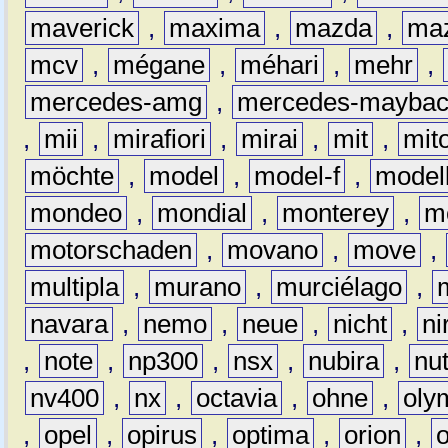
maverick
,
maxima
,
mazda
,
ma
mcv
,
mégane
,
méhari
,
mehr
,
mercedes-amg
,
mercedes-mayba
,
mii
,
mirafiori
,
mirai
,
mit
,
mit
möchte
,
model
,
model-f
,
model
mondeo
,
mondial
,
monterey
,
m
motorschaden
,
movano
,
move
,
multipla
,
murano
,
murciélago
,
navara
,
nemo
,
neue
,
nicht
,
ni
,
note
,
np300
,
nsx
,
nubira
,
nu
nv400
,
nx
,
octavia
,
ohne
,
oly
,
opel
,
opirus
,
optima
,
orion
,