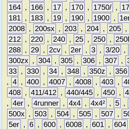
164
,
166
,
17
,
170
,
1750/
,
1
181
,
183
,
19
,
190
,
1900
,
1e
2008
,
200sx
,
203
,
204
,
205
212
,
220
,
240
,
25
,
250
,
250
288
,
29
,
2cv
,
2er
,
3
,
3/20
,
300zx
,
304
,
305
,
306
,
307
,
33
,
330
,
34
,
348
,
350z
,
356
,
4
,
400
,
4007
,
4008
,
403
,
4
408
,
411/412
,
440/445
,
450
,
,
4er
,
4runner
,
4x4
,
4x4²
,
5
,
500x
,
503
,
504
,
505
,
507
,
5
5er
,
6
,
600
,
6008
,
601
,
604