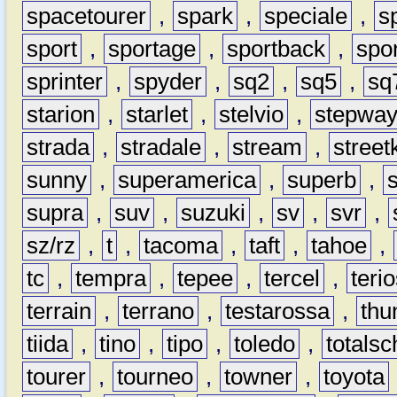
spacetourer
,
spark
,
speciale
,
s
sport
,
sportage
,
sportback
,
spo
sprinter
,
spyder
,
sq2
,
sq5
,
sq
starion
,
starlet
,
stelvio
,
stepwa
strada
,
stradale
,
stream
,
street
sunny
,
superamerica
,
superb
,
supra
,
suv
,
suzuki
,
sv
,
svr
,
sz/rz
,
t
,
tacoma
,
taft
,
tahoe
,
tc
,
tempra
,
tepee
,
tercel
,
teri
terrain
,
terrano
,
testarossa
,
thu
tiida
,
tino
,
tipo
,
toledo
,
totals
tourer
,
tourneo
,
towner
,
toyota