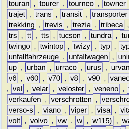
touran
,
tourer
,
tourneo
,
towner
trajet
,
trans
,
transit
,
transporter
trekking
,
trevis
,
trezia
,
tribeca
trs
,
tt
,
tts
,
tucson
,
tundra
,
tu
twingo
,
twintop
,
twizy
,
typ
,
ty
unfallfahrzeuge
,
unfallwagen
,
un
up
,
urban
,
urraco
,
urus
,
urva
v6
,
v60
,
v70
,
v8
,
v90
,
vane
,
vel
,
velar
,
veloster
,
veneno
,
verkaufen
,
verschrotten
,
verschro
verso-s
,
viano
,
viper
,
visa
,
vi
volt
,
volvo
,
vw
,
w
,
w115)
,
w