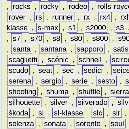
,
rocks
,
rocky
,
rodeo
,
rolls-royc
rover
,
rs
,
runner
,
rx
,
rx4
,
rx
klasse
,
s-max
,
s1
,
s2000
,
s3
,
s7
,
s70
,
s8
,
s80
,
s800
,
s9
,
santa
,
santana
,
sapporo
,
satis
scaglietti
,
scénic
,
schnell
,
sciro
scudo
,
seat
,
sec
,
sedici
,
seic
serena
,
sergio
,
serie
,
sesto
,
shooting
,
shuma
,
shuttle
,
sierr
silhouette
,
silver
,
silverado
,
silv
škoda
,
sl
,
sl-klasse
,
slc
,
slr
,
solenza
,
sonata
,
sorento
,
soul