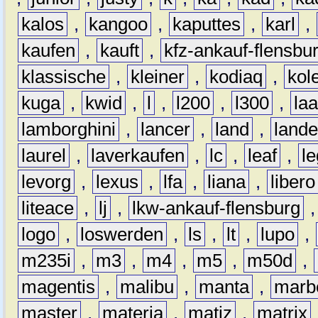
kalos
,
kangoo
,
kaputtes
,
karl
,
kaufen
,
kauft
,
kfz-ankauf-flensbu
klassische
,
kleiner
,
kodiaq
,
kol
kuga
,
kwid
,
l
,
l200
,
l300
,
la
lamborghini
,
lancer
,
land
,
lande
laurel
,
laverkaufen
,
lc
,
leaf
,
l
levorg
,
lexus
,
lfa
,
liana
,
libero
liteace
,
lj
,
lkw-ankauf-flensburg
logo
,
loswerden
,
ls
,
lt
,
lupo
,
m235i
,
m3
,
m4
,
m5
,
m50d
,
magentis
,
malibu
,
manta
,
marb
master
,
materia
,
matiz
,
matrix