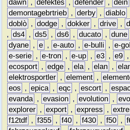
dawn
,
defektes
,
defender
,
dein
demontagebrtrieb
,
derby
,
diablo
doblò
,
dodge
,
dokker
,
drive
,
,
ds4
,
ds5
,
ds6
,
ducato
,
dune
dyane
,
e
,
e-auto
,
e-bulli
,
e-gol
e-serie
,
e-tron
,
e-up
,
e3
,
e9
ecosport
,
edge
,
ela
,
elan
,
ela
elektrosportler
,
element
,
element
eos
,
epica
,
eqc
,
escort
,
espa
evanda
,
evasion
,
evolution
,
ev
explorer
,
export
,
express
,
extr
f12tdf
,
f355
,
f40
,
f430
,
f50
,
f