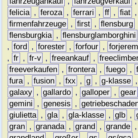
fahrzeugankauf
,
fahrzeugverkauf
felicia
,
feroza
,
ferrari
,
ff
,
fiat
firmenfahrzeuge
,
first
,
flensburg
flensburgkia
,
flensburglamborghini
,
ford
,
forester
,
forfour
,
forjere
,
fr
,
fr-v
,
freeankauf
,
freeclimbe
freeverkaufen
,
frontera
,
fuego
,
fura
,
fusion
,
fxx
,
g
,
g-klasse
galaxy
,
gallardo
,
galloper
,
gear
gemini
,
genesis
,
getriebeschade
giulietta
,
gla
,
gla-klasse
,
glb
,
gran
,
granada
,
grand
,
grande
grandland
,
großer
,
gs
,
gs/gsa