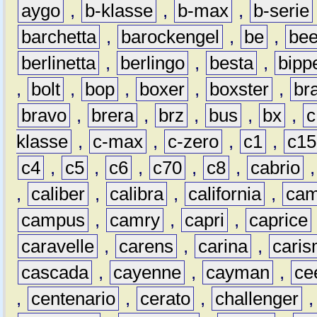
aygo
,
b-klasse
,
b-max
,
b-serie
barchetta
,
barockengel
,
be
,
be
berlinetta
,
berlingo
,
besta
,
bipp
,
bolt
,
bop
,
boxer
,
boxster
,
br
bravo
,
brera
,
brz
,
bus
,
bx
,
c
klasse
,
c-max
,
c-zero
,
c1
,
c15
c4
,
c5
,
c6
,
c70
,
c8
,
cabrio
,
caliber
,
calibra
,
california
,
cam
campus
,
camry
,
capri
,
caprice
caravelle
,
carens
,
carina
,
cari
cascada
,
cayenne
,
cayman
,
ce
,
centenario
,
cerato
,
challenger