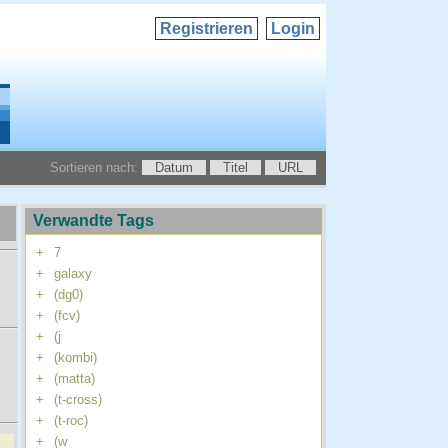
Registrieren
Login
Sortieren nach:
Datum
Titel
URL
Verwandte Tags
+
7
+
galaxy
+
(dg0)
+
(fcv)
+
(j
+
(kombi)
+
(matta)
+
(t-cross)
+
(t-roc)
+
(w