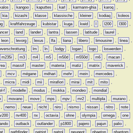
kalos
,
kangoo
,
kaputtes
,
karl
,
karmann-ghia
,
karoq
,
,
kia
,
kizashi
,
klasse
,
klassische
,
kleiner
,
kodiaq
,
koleos
ug
,
kraftfahrzeuge
,
kubistar
,
kuga
,
kwid
,
l
,
l200
,
l300
,
ancer
,
land
,
lander
,
lantra
,
lassen
,
latitude
,
laurel
,
leon
,
levorg
,
lexus
,
lfa
,
liana
,
libero
,
limousine
,
linea
,
wverschrottung
,
lm
,
ln
,
lodgy
,
logan
,
logo
,
loswerden
,
m235i
,
m3
,
m4
,
m5
,
m50d
,
m550d
,
m6
,
macan
,
rea
,
massif
,
master
,
materia
,
matiz
,
matrix
,
maverick
,
,
mcv
,
mégane
,
méhari
,
mehr
,
mein
,
mercedes
,
,
micra
,
midi
,
mii
,
mirafiori
,
mirai
,
mit
,
mito
,
l-f
,
modelle
,
modus
,
mokka
,
mondeo
,
mondial
,
n
,
movano
,
move
,
mps
,
mpv
,
mr2
,
multipla
,
murano
,
,
nemo
,
neue
,
nicht
,
niro
,
nismo
,
nissan
,
nitro
,
note
v200
,
nv400
,
nx
,
octavia
,
ohne
,
olympia
,
omega
,
one
lando
,
outback
,
outlander
,
p1800
,
pajero
,
pajun
,
palio
,
at
,
pathfinder
,
patriot
,
patrol
,
peugeot
,
phaeton
,
phantom