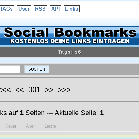
TAGs
User
RSS
API
Links
Tags: s6
 <<< << 001 >> >>>
ks auf
1
Seiten --- Aktuelle Seite:
1
Neuer
Älter
Letzte