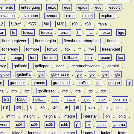
lemento
,
entsorgung
,
enzo
,
eos
,
epica
,
eqc
,
escort
,
evasion
,
evolution
,
evoque
,
exeo
,
expert
,
explorer
,
12
,
f12tdf
,
f355
,
f40
,
f430
,
f50
,
f60
,
fabia
,
man
,
fe
,
felicia
,
feroza
,
ferrari
,
ff
,
fiat
,
fiesta
,
figo
,
,
flensburgiveco
,
flensburgkia
,
flensburglamborghini
,
floride
,
,
forjeremy
,
formore
,
fortwo
,
fox
,
fr
,
fr-v
,
freeankauf
,
era
,
fuego
,
fuel
,
fuelcell
,
fullback
,
fura
,
fusion
,
fxx
,
laxy
,
gallardo
,
galloper
,
gear
,
gebrauchtwagen
,
gemini
,
giulia
,
giulietta
,
gla
,
gla-klasse
,
glb
,
glc
,
gle
,
gls
,
de
,
grandeur
,
grandis
,
grandland
,
großer
,
gs
,
gs/gsa
,
gt
gta
,
gtb
,
gtc
,
gtc4lusso
,
gtd
,
gte
,
gti
,
gto
,
,
h-1
,
h350
,
hellcat
,
hhr
,
hiace
,
hijet
,
hilux
,
holzmin
,
,
i10
,
i20
,
i3
,
i30
,
i40
,
i5
,
i8
,
ibiza
,
ich
,
idea
,
,
infinti
,
insight
,
insignia
,
integra
,
interstar
,
ion
,
ioniq
,
iveco
,
ix20
,
ix25
,
ix35
,
ix55
,
j1
,
j5
,
jalpa
,
jarama
,
mny
,
joice
,
journey
,
juke
,
jumper
,
jumpy
,
junior
,
justy
,