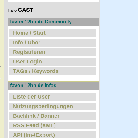
GAST
Hallo
favon.12hp.de Community
Home / Start
Info / Über
Registrieren
User Login
TAGs / Keywords
favon.12hp.de Infos
Liste der User
Nutzungsbedingungen
Backlink / Banner
RSS Feed (XML)
API (Im-/Export)