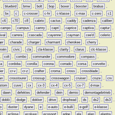
,
bluebird
,
bmw
,
bolt
,
bop
,
boxer
,
boxster
,
brabus
,
,
bx
,
c
,
c-crosser
,
c-hr
,
c-klasse
,
c-max
,
c-zero
,
c1
,
c6
,
c70
,
c8
,
cabrio
,
cactus
,
caddy
,
cadenza
,
caliber
campo
,
campus
,
camry
,
capri
,
caprice
,
captiva
,
captur
,
ival
,
carrera
,
cascada
,
cayenne
,
cayman
,
cee'd
,
celerio
,
ger
,
charade
,
charger
,
charmant
,
cherokee
,
cherry
,
troën
,
civic
,
cla
,
cla-klasse
,
clarity
,
clarus
,
clc-klasse
,
,
colt
,
combo
,
commander
,
commodore
,
compass
,
ia
,
cordoba
,
corolla
,
corona
,
corrado
,
corsa
,
corvette
,
ier
,
cr-v
,
cr-z
,
crafter
,
croma
,
cross
,
crossblade
,
an
,
crosstourer
,
crossup
,
crosswagon
,
cruiser
,
cruze
,
crx
stom
,
cuve
,
cx
,
cx-3
,
cx-4
,
cx-5
,
cx-7
,
d-max
,
,
dawn
,
defektes
,
defender
,
dein
,
demio
,
demontagebrtrieb
,
,
doblò
,
dodge
,
dokker
,
drive
,
drophead
,
ds
,
ds2
,
ds3
,
o
,
duster
,
dyane
,
e
,
e-auto
,
e-bulli
,
e-golf
,
e-klasse
,
9
,
eclipse
,
ecoluxe
,
ecosport
,
edge
,
ela
,
elan
,
elantra
,