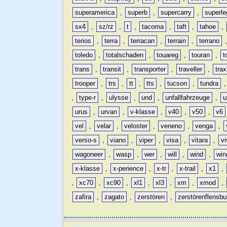
superamerica
,
superb
,
supercarry
,
superle
sx4
,
sz/rz
,
t
,
tacoma
,
taft
,
tahoe
,
terios
,
terra
,
terracan
,
terrain
,
terrano
toledo
,
totalschaden
,
touareg
,
touran
,
t
trans
,
transit
,
transporter
,
traveller
,
trax
trooper
,
trs
,
tt
,
tts
,
tucson
,
tundra
,
type-r
,
ulysse
,
und
,
unfallfahrzeuge
,
u
urus
,
urvan
,
v-klasse
,
v40
,
v50
,
v6
vel
,
velar
,
veloster
,
veneno
,
venga
,
verso-s
,
viano
,
viper
,
visa
,
vitara
,
vi
wagoneer
,
wasp
,
wer
,
will
,
wind
,
win
x-klasse
,
x-perience
,
x-tr
,
x-trail
,
x1
,
,
xc70
,
xc90
,
xl1
,
xl3
,
xm
,
xmod
,
zafira
,
zagato
,
zerstören
,
zerstörenflensbu