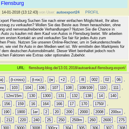
 Flensburg
:
14-01-2018 (13:12:43)
von User:
autoexport24
PROFIL
xport Flensburg Suchen Sie nach einer einfachen Möglichkeit, Ihr altes
rzeug zu verkaufen? Wollen Sie das Beste aus Ihnen herausholen, ohne
ung und nervenaufreibende Verhandlungen? Nutzen Sie die Chance in
 Auto zu kaufen mit dem Kauf von Autos in Flensburg bietet. Wir arbeiten
vom ersten Kontakt an und verkaufen Sie fair für jedes Auto zum
hen Preis. Nutzen Sie unseren Online-Rechner, um in Sekundenschnelle
n, wie viel Ihr Auto in den Medien wert ist. Wir ermitteln den Marktpreis für
uf dem deutschen Automobilmarkt. Dieser Wert beinhaltet jedoch noch
lichen Faktoren wie Extras oder optionales Zubehör.
URL:
flensburg-blog.de/13.01.2018/autoankauf-flensburg-export/
a)
,
(t-cross)
,
(t-roc)
,
(w
,
+2
,
/
,
/8
,
002
,
02
,
06
,
0nx
,
103
,
104
,
106
,
107
,
108
,
108/109
,
110
,
111
,
,
12m/15m
,
130
,
1300
,
131
,
132
,
138
,
14
,
140
,
,
156
,
159
,
16
,
164
,
166
,
17
,
170
,
1750/
,
,
190
,
1900
,
1er
,
2
,
20
,
200
,
2000
,
2008
,
200sx
,
,
212
,
220
,
240
,
25
,
250
,
250lm
,
260
,
2600
,
275
,
300
,
3000
,
3008
,
300zx
,
304
,
305
,
306
,
307
,
308