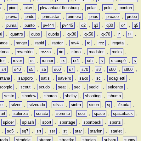
n
,
pixo
,
pkw
,
pkw-ankauf-flensburg
,
polar
,
polo
,
ponton
,
,
previa
,
pride
,
primastar
,
primera
,
prius
,
proace
,
probe
,
puma
,
punto
,
pv444
,
pv445
,
q2
,
q3
,
q30
,
q4
,
q5
ai
,
quattro
,
qubo
,
quoris
,
qx30
,
qx50
,
qx70
,
r
,
r+
,
ange
,
ranger
,
rapid
,
raptor
,
rav4
,
rc
,
rcz
,
regata
,
etona
,
reventón
,
rezzo
,
rio
,
ritmo
,
roadster
,
rocks
,
ter
,
rover
,
rs
,
runner
,
rx
,
rx4
,
rxh
,
s
,
s-coupé
,
s-
s4
,
s40
,
s5
,
s6
,
s60
,
s7
,
s70
,
s8
,
s80
,
s800
,
ntana
,
sapporo
,
satis
,
saveiro
,
saxo
,
sc
,
scaglietti
,
scorpio
,
scout
,
scudo
,
seat
,
sec
,
sedici
,
seicento
,
,
sesto
,
shadow
,
sharan
,
shelby
,
shooting
,
shuma
,
te
,
silver
,
silverado
,
silvia
,
sintra
,
sirion
,
sj
,
škoda
,
art
,
solenza
,
sonata
,
sorento
,
soul
,
space
,
spaceback
,
,
spider
,
splash
,
sport
,
sportage
,
sportback
,
sports
,
,
sq5
,
sq7
,
srt
,
ssr
,
st
,
star
,
starion
,
starlet
,
trada
,
stradale
,
stream
,
streetka
,
studien
,
subaru
,
sunny
,