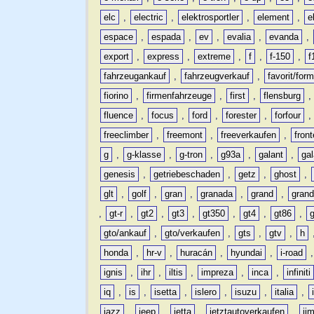
elc
,
electric
,
elektrosportler
,
element
,
e
espace
,
espada
,
ev
,
evalia
,
evanda
,
export
,
express
,
extreme
,
f
,
f-150
,
f
fahrzeugankauf
,
fahrzeugverkauf
,
favorit/for
fiorino
,
firmenfahrzeuge
,
first
,
flensburg
fluence
,
focus
,
ford
,
forester
,
forfour
freeclimber
,
freemont
,
freeverkaufen
,
front
g
,
g-klasse
,
g-tron
,
g93a
,
galant
,
ga
genesis
,
getriebeschaden
,
getz
,
ghost
,
glt
,
golf
,
gran
,
granada
,
grand
,
gran
,
gt-r
,
gt2
,
gt3
,
gt350
,
gt4
,
gt86
,
gto/ankauf
,
gto/verkaufen
,
gts
,
gtv
,
h
honda
,
hr-v
,
huracán
,
hyundai
,
i-road
ignis
,
ihr
,
iltis
,
impreza
,
inca
,
infiniti
iq
,
is
,
isetta
,
islero
,
isuzu
,
italia
,
jazz
,
jeep
,
jetta
,
jetztautoverkaufen
,
ji