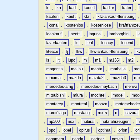
k
,
ka
,
kad
,
kadett
,
kadjar
,
käfer
,
kaufen
,
kauft
,
kfz
,
kfz-ankauf-flensburg
,
kona
,
kostenlos
,
kostenlose
,
kraftfahrze
laankauf
,
lacetti
,
laguna
,
lamborghini
,
l
laverkaufen
,
lc
,
leaf
,
legacy
,
legend
,
liteace
,
lj
,
lkw
,
lkw-ankauf-flensburg
,
lk
ls
,
lt
,
lupo
,
m
,
m1
,
m135i
,
m2
,
magentis
,
malibu
,
manta
,
marbella
,
ma
maxima
,
mazda
,
mazda2
,
mazda3
,
mb
mercedes-amg
,
mercedes-maybach
,
meriva
mitsubishi
,
miura
,
möchte
,
model
,
mode
monterey
,
montreal
,
monza
,
motorschade
murciélago
,
mustang
,
mx-5
,
n
,
navara
,
np300
,
nsx
,
nubira
,
nutzfahrzeugen
,
n
,
opc
,
opel
,
opirus
,
optima
,
orion
,
or
panamera
,
panda
,
partner
,
paseo
,
pass