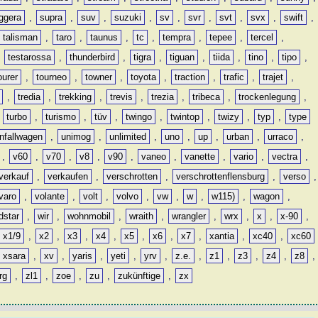
ggera
,
supra
,
suv
,
suzuki
,
sv
,
svr
,
svt
,
svx
,
swift
,
talisman
,
taro
,
taunus
,
tc
,
tempra
,
tepee
,
tercel
,
,
testarossa
,
thunderbird
,
tigra
,
tiguan
,
tiida
,
tino
,
tipo
,
ourer
,
tourneo
,
towner
,
toyota
,
traction
,
trafic
,
trajet
,
,
tredia
,
trekking
,
trevis
,
trezia
,
tribeca
,
trockenlegung
,
,
turbo
,
turismo
,
tüv
,
twingo
,
twintop
,
twizy
,
typ
,
type
nfallwagen
,
unimog
,
unlimited
,
uno
,
up
,
urban
,
urraco
,
,
v60
,
v70
,
v8
,
v90
,
vaneo
,
vanette
,
vario
,
vectra
,
verkauf
,
verkaufen
,
verschrotten
,
verschrottenflensburg
,
verso
,
varo
,
volante
,
volt
,
volvo
,
vw
,
w
,
w115)
,
wagon
,
dstar
,
wir
,
wohnmobil
,
wraith
,
wrangler
,
wrx
,
x
,
x-90
,
x1/9
,
x2
,
x3
,
x4
,
x5
,
x6
,
x7
,
xantia
,
xc40
,
xc60
xsara
,
xv
,
yaris
,
yeti
,
yrv
,
z.e.
,
z1
,
z3
,
z4
,
z8
,
rg
,
zl1
,
zoe
,
zu
,
zukünftige
,
zx