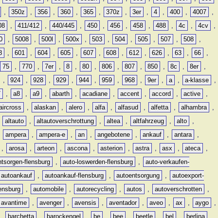
,
350z
,
356
,
360
,
365
,
370z
,
3er
,
4
,
400
,
4007
,
08
,
411/412
,
440/445
,
450
,
456
,
458
,
488
,
4c
,
4cv
,
0
,
5008
,
500l
,
500x
,
503
,
504
,
505
,
507
,
508
,
8
,
601
,
604
,
605
,
607
,
608
,
612
,
626
,
63
,
66
,
75
,
770
,
7er
,
8
,
80
,
806
,
807
,
850
,
8c
,
8er
,
,
924
,
928
,
929
,
944
,
959
,
968
,
9er
,
a
,
a-klasse
,
7
,
a8
,
a9
,
abarth
,
acadiane
,
accent
,
accord
,
active
,
aircross
,
alaskan
,
alero
,
alfa
,
alfasud
,
alfetta
,
alhambra
,
,
altauto
,
altautoverschrottung
,
altea
,
altfahrzeug
,
alto
,
,
ampera
,
ampera-e
,
an
,
angebotene
,
ankauf
,
antara
,
,
arosa
,
arteon
,
ascona
,
asterion
,
astra
,
asx
,
ateca
,
ntsorgen-flensburg
,
auto-loswerden-flensburg
,
auto-verkaufen-
autoankauf
,
autoankauf-flensburg
,
autoentsorgung
,
autoexport-
lensburg
,
automobile
,
autorecycling
,
autos
,
autoverschrotten
,
avantime
,
avenger
,
avensis
,
aventador
,
aveo
,
ax
,
aygo
,
,
barchetta
,
barockengel
,
be
,
bee
,
beetle
,
bel
,
berlina
,