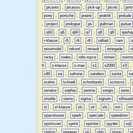
,
picanto
,
picasso
,
pick-up
,
picnic
,
pini
pony
,
porsche
,
prairie
,
praktik
,
prelude
,
project
,
prologue
,
ps
,
pullman
,
pulsar
,
q50
,
q6
,
q60
,
q7
,
q8
,
q9
,
qashq
r-klasse
,
r5
,
r6
,
r8
,
ralliart
,
ram
,
r
reisemobil
,
rekord
,
renault
,
renegade
,
r
rocky
,
rodeo
,
rolls-royce
,
romeo
,
rooms
fr
,
s-klasse
,
s-max
,
s1
,
s2000
,
s3
,
s90
,
sa
,
safrane
,
sandero
,
santa
,
sa
scénic
,
schnell
,
schrottauto
,
scirocco
,
senator
,
sephia
,
serena
,
sergio
,
serie
shuttle
,
sierra
,
sigma
,
signum
,
silhouet
sl
,
sl-klasse
,
slc
,
slr
,
sls
,
sm
,
sm
spacetourer
,
spark
,
speciale
,
speedster
sportsvan
,
sprint
,
sprinter
,
spyder
,
sq2
stelvio
,
stepway
,
sti
,
stilo
,
stonic
,
s