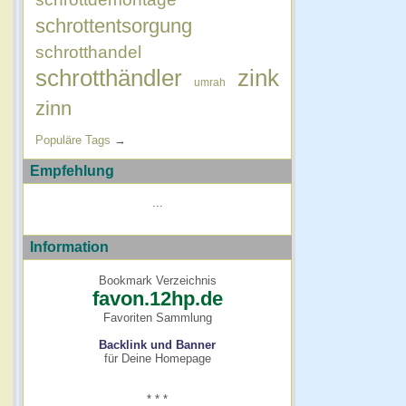
schrottentsorgung
schrotthandel
schrotthändler
zink
umrah
zinn
Populäre Tags
→
Empfehlung
...
Information
Bookmark Verzeichnis
favon.12hp.de
Favoriten Sammlung
Backlink und Banner
für Deine Homepage
* * *