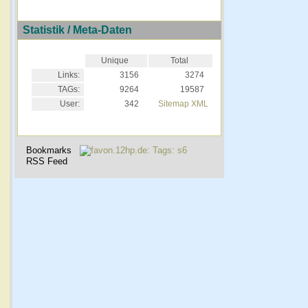
Statistik / Meta-Daten
Unique
Total
Links:
3156
3274
TAGs:
9264
19587
User:
342
Sitemap XML
Bookmarks
RSS Feed