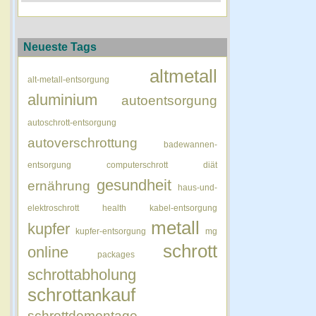
Neueste Tags
altmetall
alt-metall-entsorgung
aluminium
autoentsorgung
autoschrott-entsorgung
autoverschrottung
badewannen-
entsorgung
computerschrott
diät
gesundheit
ernährung
haus-und-
elektroschrott
health
kabel-entsorgung
metall
kupfer
kupfer-entsorgung
mg
schrott
online
packages
schrottabholung
schrottankauf
schrottdemontage