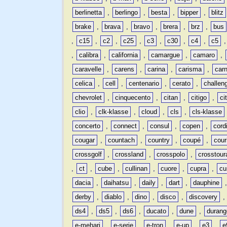
berlinetta
,
berlingo
,
besta
,
bipper
,
blitz
brake
,
brava
,
bravo
,
brera
,
brz
,
bus
,
c15
,
c2
,
c25
,
c3
,
c30
,
c4
,
c5
,
calibra
,
california
,
camargue
,
camaro
,
caravelle
,
carens
,
carina
,
carisma
,
carn
celica
,
cell
,
centenario
,
cerato
,
challen
chevrolet
,
cinquecento
,
citan
,
citigo
,
ci
clio
,
clk-klasse
,
cloud
,
cls
,
cls-klasse
concerto
,
connect
,
consul
,
copen
,
cord
cougar
,
countach
,
country
,
coupé
,
cour
crossgolf
,
crossland
,
crosspolo
,
crosstour
,
ct
,
cube
,
cullinan
,
cuore
,
cupra
,
cu
dacia
,
daihatsu
,
daily
,
dart
,
dauphine
derby
,
diablo
,
dino
,
disco
,
discovery
ds4
,
ds5
,
ds6
,
ducato
,
dune
,
durang
e-mehari
,
e-serie
,
e-tron
,
e-up
,
e3
,
e