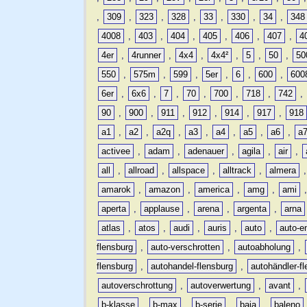
,
309
,
323
,
328
,
33
,
330
,
34
,
348
4008
,
403
,
404
,
405
,
406
,
407
,
4
4er
,
4runner
,
4x4
,
4x4²
,
5
,
50
,
50
550
,
575m
,
599
,
5er
,
6
,
600
,
600
6er
,
6x6
,
7
,
70
,
700
,
718
,
742
,
90
,
900
,
911
,
912
,
914
,
917
,
918
a1
,
a2
,
a2q
,
a3
,
a4
,
a5
,
a6
,
a
activee
,
adam
,
adenauer
,
agila
,
air
,
all
,
allroad
,
allspace
,
alltrack
,
almera
amarok
,
amazon
,
america
,
amg
,
ami
aperta
,
applause
,
arena
,
argenta
,
arna
atlas
,
atos
,
audi
,
auris
,
auto
,
auto-e
flensburg
,
auto-verschrotten
,
autoabholung
,
flensburg
,
autohandel-flensburg
,
autohändler-f
autoverschrottung
,
autoverwertung
,
avant
,
b-klasse
,
b-max
,
b-serie
,
baja
,
baleno