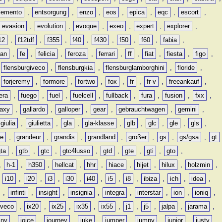
lemento
,
entsorgung
,
enzo
,
eos
,
epica
,
eqc
,
escort
,
evasion
,
evolution
,
evoque
,
exeo
,
expert
,
explorer
,
12
,
f12tdf
,
f355
,
f40
,
f430
,
f50
,
f60
,
fabia
,
man
,
fe
,
felicia
,
feroza
,
ferrari
,
ff
,
fiat
,
fiesta
,
figo
,
,
flensburgiveco
,
flensburgkia
,
flensburglamborghini
,
floride
,
,
forjeremy
,
formore
,
fortwo
,
fox
,
fr
,
fr-v
,
freeankauf
,
era
,
fuego
,
fuel
,
fuelcell
,
fullback
,
fura
,
fusion
,
fxx
,
laxy
,
gallardo
,
galloper
,
gear
,
gebrauchtwagen
,
gemini
,
giulia
,
giulietta
,
gla
,
gla-klasse
,
glb
,
glc
,
gle
,
gls
,
de
,
grandeur
,
grandis
,
grandland
,
großer
,
gs
,
gs/gsa
,
gt
gta
,
gtb
,
gtc
,
gtc4lusso
,
gtd
,
gte
,
gti
,
gto
,
,
h-1
,
h350
,
hellcat
,
hhr
,
hiace
,
hijet
,
hilux
,
holzmin
,
,
i10
,
i20
,
i3
,
i30
,
i40
,
i5
,
i8
,
ibiza
,
ich
,
idea
,
,
infinti
,
insight
,
insignia
,
integra
,
interstar
,
ion
,
ioniq
,
iveco
,
ix20
,
ix25
,
ix35
,
ix55
,
j1
,
j5
,
jalpa
,
jarama
,
mny
,
joice
,
journey
,
juke
,
jumper
,
jumpy
,
junior
,
justy
,