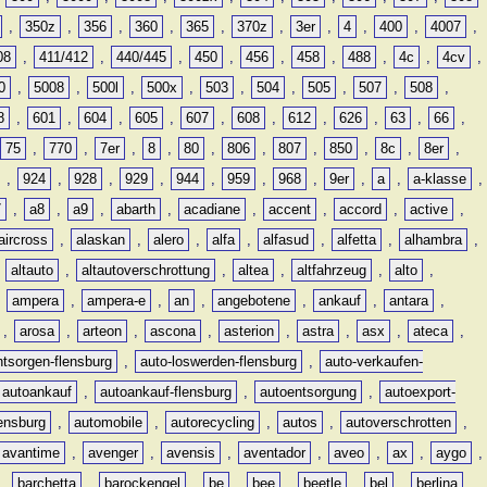
,
350z
,
356
,
360
,
365
,
370z
,
3er
,
4
,
400
,
4007
,
08
,
411/412
,
440/445
,
450
,
456
,
458
,
488
,
4c
,
4cv
,
0
,
5008
,
500l
,
500x
,
503
,
504
,
505
,
507
,
508
,
8
,
601
,
604
,
605
,
607
,
608
,
612
,
626
,
63
,
66
,
75
,
770
,
7er
,
8
,
80
,
806
,
807
,
850
,
8c
,
8er
,
,
924
,
928
,
929
,
944
,
959
,
968
,
9er
,
a
,
a-klasse
,
7
,
a8
,
a9
,
abarth
,
acadiane
,
accent
,
accord
,
active
,
aircross
,
alaskan
,
alero
,
alfa
,
alfasud
,
alfetta
,
alhambra
,
,
altauto
,
altautoverschrottung
,
altea
,
altfahrzeug
,
alto
,
,
ampera
,
ampera-e
,
an
,
angebotene
,
ankauf
,
antara
,
,
arosa
,
arteon
,
ascona
,
asterion
,
astra
,
asx
,
ateca
,
ntsorgen-flensburg
,
auto-loswerden-flensburg
,
auto-verkaufen-
autoankauf
,
autoankauf-flensburg
,
autoentsorgung
,
autoexport-
lensburg
,
automobile
,
autorecycling
,
autos
,
autoverschrotten
,
avantime
,
avenger
,
avensis
,
aventador
,
aveo
,
ax
,
aygo
,
,
barchetta
,
barockengel
,
be
,
bee
,
beetle
,
bel
,
berlina
,