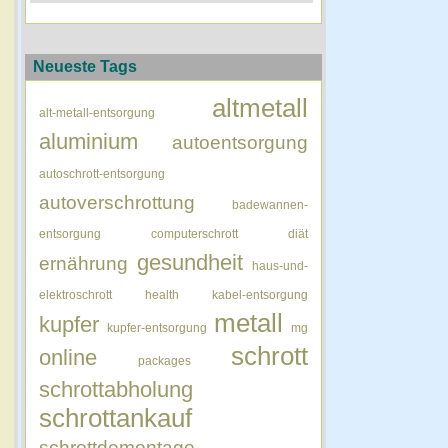
Neueste Tags
altmetall
alt-metall-entsorgung
aluminium
autoentsorgung
autoschrott-entsorgung
autoverschrottung
badewannen-
entsorgung
computerschrott
diät
gesundheit
ernährung
haus-und-
elektroschrott
health
kabel-entsorgung
metall
kupfer
kupfer-entsorgung
mg
schrott
online
packages
schrottabholung
schrottankauf
schrottdemontage