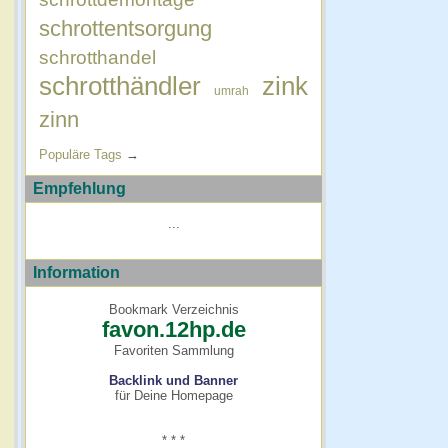
schrottentsorgung
schrotthandel
schrotthändler
zink
umrah
zinn
Populäre Tags
→
Empfehlung
...
Information
Bookmark Verzeichnis
favon.12hp.de
Favoriten Sammlung
Backlink und Banner
für Deine Homepage
* * *