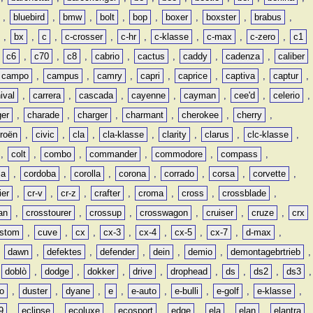
,
bluebird
,
bmw
,
bolt
,
bop
,
boxer
,
boxster
,
brabus
,
,
bx
,
c
,
c-crosser
,
c-hr
,
c-klasse
,
c-max
,
c-zero
,
c1
,
c6
,
c70
,
c8
,
cabrio
,
cactus
,
caddy
,
cadenza
,
caliber
campo
,
campus
,
camry
,
capri
,
caprice
,
captiva
,
captur
,
ival
,
carrera
,
cascada
,
cayenne
,
cayman
,
cee'd
,
celerio
,
ger
,
charade
,
charger
,
charmant
,
cherokee
,
cherry
,
troën
,
civic
,
cla
,
cla-klasse
,
clarity
,
clarus
,
clc-klasse
,
,
colt
,
combo
,
commander
,
commodore
,
compass
,
ia
,
cordoba
,
corolla
,
corona
,
corrado
,
corsa
,
corvette
,
ier
,
cr-v
,
cr-z
,
crafter
,
croma
,
cross
,
crossblade
,
an
,
crosstourer
,
crossup
,
crosswagon
,
cruiser
,
cruze
,
crx
stom
,
cuve
,
cx
,
cx-3
,
cx-4
,
cx-5
,
cx-7
,
d-max
,
,
dawn
,
defektes
,
defender
,
dein
,
demio
,
demontagebrtrieb
,
,
doblò
,
dodge
,
dokker
,
drive
,
drophead
,
ds
,
ds2
,
ds3
,
o
,
duster
,
dyane
,
e
,
e-auto
,
e-bulli
,
e-golf
,
e-klasse
,
9
,
eclipse
,
ecoluxe
,
ecosport
,
edge
,
ela
,
elan
,
elantra
,