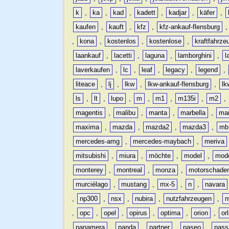
k
,
ka
,
kad
,
kadett
,
kadjar
,
käfer
,
kaufen
,
kauft
,
kfz
,
kfz-ankauf-flensburg
,
kona
,
kostenlos
,
kostenlose
,
kraftfahrze
laankauf
,
lacetti
,
laguna
,
lamborghini
,
l
laverkaufen
,
lc
,
leaf
,
legacy
,
legend
,
liteace
,
lj
,
lkw
,
lkw-ankauf-flensburg
,
lk
ls
,
lt
,
lupo
,
m
,
m1
,
m135i
,
m2
,
magentis
,
malibu
,
manta
,
marbella
,
ma
maxima
,
mazda
,
mazda2
,
mazda3
,
mb
mercedes-amg
,
mercedes-maybach
,
meriva
mitsubishi
,
miura
,
möchte
,
model
,
mode
monterey
,
montreal
,
monza
,
motorschade
murciélago
,
mustang
,
mx-5
,
n
,
navara
,
np300
,
nsx
,
nubira
,
nutzfahrzeugen
,
n
,
opc
,
opel
,
opirus
,
optima
,
orion
,
or
panamera
,
panda
,
partner
,
paseo
,
pass