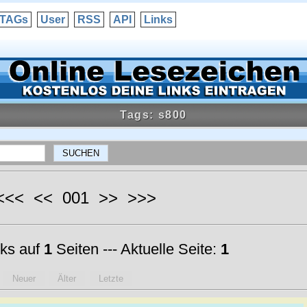
TAGs
User
RSS
API
Links
Tags: s800
 <<< << 001 >> >>>
ks auf
1
Seiten --- Aktuelle Seite:
1
Neuer
Älter
Letzte