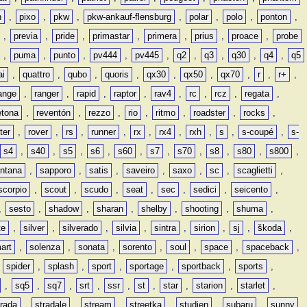
n
,
pixo
,
pkw
,
pkw-ankauf-flensburg
,
polar
,
polo
,
ponton
,
,
previa
,
pride
,
primastar
,
primera
,
prius
,
proace
,
probe
,
puma
,
punto
,
pv444
,
pv445
,
q2
,
q3
,
q30
,
q4
,
q5
ai
,
quattro
,
qubo
,
quoris
,
qx30
,
qx50
,
qx70
,
r
,
r+
,
ange
,
ranger
,
rapid
,
raptor
,
rav4
,
rc
,
rcz
,
regata
,
etona
,
reventón
,
rezzo
,
rio
,
ritmo
,
roadster
,
rocks
,
ter
,
rover
,
rs
,
runner
,
rx
,
rx4
,
rxh
,
s
,
s-coupé
,
s-
s4
,
s40
,
s5
,
s6
,
s60
,
s7
,
s70
,
s8
,
s80
,
s800
,
ntana
,
sapporo
,
satis
,
saveiro
,
saxo
,
sc
,
scaglietti
,
scorpio
,
scout
,
scudo
,
seat
,
sec
,
sedici
,
seicento
,
,
sesto
,
shadow
,
sharan
,
shelby
,
shooting
,
shuma
,
te
,
silver
,
silverado
,
silvia
,
sintra
,
sirion
,
sj
,
škoda
,
art
,
solenza
,
sonata
,
sorento
,
soul
,
space
,
spaceback
,
,
spider
,
splash
,
sport
,
sportage
,
sportback
,
sports
,
,
sq5
,
sq7
,
srt
,
ssr
,
st
,
star
,
starion
,
starlet
,
trada
,
stradale
,
stream
,
streetka
,
studien
,
subaru
,
sunny
,