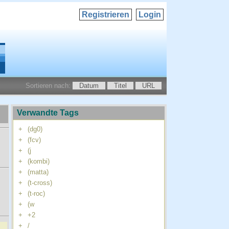
Registrieren
Login
Sortieren nach:
Datum
Titel
URL
Verwandte Tags
+
(dg0)
+
(fcv)
+
(j
+
(kombi)
+
(matta)
+
(t-cross)
+
(t-roc)
+
(w
+
+2
+
/