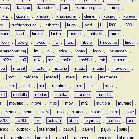
kalos
,
kangoo
,
kaputtes
,
karl
,
karmann-ghia
,
karoq
,
,
kia
,
kizashi
,
klasse
,
klassische
,
kleiner
,
kodiaq
,
koleos
ug
,
kraftfahrzeuge
,
kubistar
,
kuga
,
kwid
,
l
,
l200
,
l300
,
ancer
,
land
,
lander
,
lantra
,
lassen
,
latitude
,
laurel
,
leon
,
levorg
,
lexus
,
lfa
,
liana
,
libero
,
limousine
,
linea
,
wverschrottung
,
lm
,
ln
,
lodgy
,
logan
,
logo
,
loswerden
,
m235i
,
m3
,
m4
,
m5
,
m50d
,
m550d
,
m6
,
macan
,
rea
,
massif
,
master
,
materia
,
matiz
,
matrix
,
maverick
,
,
mcv
,
mégane
,
méhari
,
mehr
,
mein
,
mercedes
,
,
micra
,
midi
,
mii
,
mirafiori
,
mirai
,
mit
,
mito
,
l-f
,
modelle
,
modus
,
mokka
,
mondeo
,
mondial
,
n
,
movano
,
move
,
mps
,
mpv
,
mr2
,
multipla
,
murano
,
,
nemo
,
neue
,
nicht
,
niro
,
nismo
,
nissan
,
nitro
,
note
v200
,
nv400
,
nx
,
octavia
,
ohne
,
olympia
,
omega
,
one
lando
,
outback
,
outlander
,
p1800
,
pajero
,
pajun
,
palio
,
at
,
pathfinder
,
patriot
,
patrol
,
peugeot
,
phaeton
,
phantom