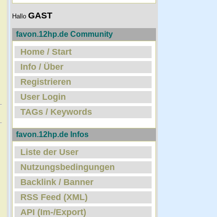
GAST
Hallo
favon.12hp.de Community
Home / Start
Info / Über
Registrieren
User Login
TAGs / Keywords
favon.12hp.de Infos
Liste der User
Nutzungsbedingungen
Backlink / Banner
RSS Feed (XML)
API (Im-/Export)