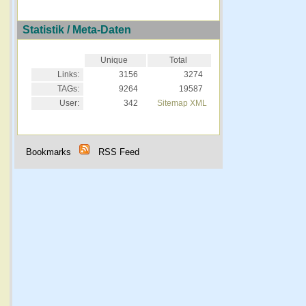
Statistik / Meta-Daten
Unique
Total
Links:
3156
3274
TAGs:
9264
19587
User:
342
Sitemap XML
Bookmarks
RSS Feed