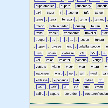
superamerica
,
superb
,
supercarry
,
superle
sx4
,
sz/rz
,
t
,
tacoma
,
taft
,
tahoe
,
terios
,
terra
,
terracan
,
terrain
,
terrano
toledo
,
totalschaden
,
touareg
,
touran
,
t
trans
,
transit
,
transporter
,
traveller
,
trax
trooper
,
trs
,
tt
,
tts
,
tucson
,
tundra
,
type-r
,
ulysse
,
und
,
unfallfahrzeuge
,
u
urus
,
urvan
,
v-klasse
,
v40
,
v50
,
v6
vel
,
velar
,
veloster
,
veneno
,
venga
,
verso-s
,
viano
,
viper
,
visa
,
vitara
,
vi
wagoneer
,
wasp
,
wer
,
will
,
wind
,
win
x-klasse
,
x-perience
,
x-tr
,
x-trail
,
x1
,
,
xc70
,
xc90
,
xl1
,
xl3
,
xm
,
xmod
,
zafira
,
zagato
,
zerstören
,
zerstörenflensbu