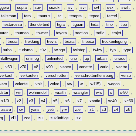
ggera
,
supra
,
suv
,
suzuki
,
sv
,
svr
,
svt
,
svx
,
swift
,
talisman
,
taro
,
taunus
,
tc
,
tempra
,
tepee
,
tercel
,
,
testarossa
,
thunderbird
,
tigra
,
tiguan
,
tiida
,
tino
,
tipo
,
ourer
,
tourneo
,
towner
,
toyota
,
traction
,
trafic
,
trajet
,
,
tredia
,
trekking
,
trevis
,
trezia
,
tribeca
,
trockenlegung
,
,
turbo
,
turismo
,
tüv
,
twingo
,
twintop
,
twizy
,
typ
,
type
nfallwagen
,
unimog
,
unlimited
,
uno
,
up
,
urban
,
urraco
,
,
v60
,
v70
,
v8
,
v90
,
vaneo
,
vanette
,
vario
,
vectra
,
verkauf
,
verkaufen
,
verschrotten
,
verschrottenflensburg
,
verso
,
varo
,
volante
,
volt
,
volvo
,
vw
,
w
,
w115)
,
wagon
,
dstar
,
wir
,
wohnmobil
,
wraith
,
wrangler
,
wrx
,
x
,
x-90
,
x1/9
,
x2
,
x3
,
x4
,
x5
,
x6
,
x7
,
xantia
,
xc40
,
xc60
xsara
,
xv
,
yaris
,
yeti
,
yrv
,
z.e.
,
z1
,
z3
,
z4
,
z8
,
rg
,
zl1
,
zoe
,
zu
,
zukünftige
,
zx