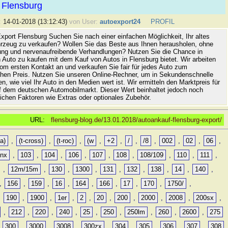
 Flensburg
:
14-01-2018 (13:12:43)
von User:
autoexport24
PROFIL
xport Flensburg Suchen Sie nach einer einfachen Möglichkeit, Ihr altes
rzeug zu verkaufen? Wollen Sie das Beste aus Ihnen herausholen, ohne
ung und nervenaufreibende Verhandlungen? Nutzen Sie die Chance in
 Auto zu kaufen mit dem Kauf von Autos in Flensburg bietet. Wir arbeiten
vom ersten Kontakt an und verkaufen Sie fair für jedes Auto zum
hen Preis. Nutzen Sie unseren Online-Rechner, um in Sekundenschnelle
n, wie viel Ihr Auto in den Medien wert ist. Wir ermitteln den Marktpreis für
uf dem deutschen Automobilmarkt. Dieser Wert beinhaltet jedoch noch
lichen Faktoren wie Extras oder optionales Zubehör.
URL:
flensburg-blog.de/13.01.2018/autoankauf-flensburg-export/
a)
,
(t-cross)
,
(t-roc)
,
(w
,
+2
,
/
,
/8
,
002
,
02
,
06
,
0nx
,
103
,
104
,
106
,
107
,
108
,
108/109
,
110
,
111
,
,
12m/15m
,
130
,
1300
,
131
,
132
,
138
,
14
,
140
,
,
156
,
159
,
16
,
164
,
166
,
17
,
170
,
1750/
,
,
190
,
1900
,
1er
,
2
,
20
,
200
,
2000
,
2008
,
200sx
,
,
212
,
220
,
240
,
25
,
250
,
250lm
,
260
,
2600
,
275
,
300
,
3000
,
3008
,
300zx
,
304
,
305
,
306
,
307
,
308