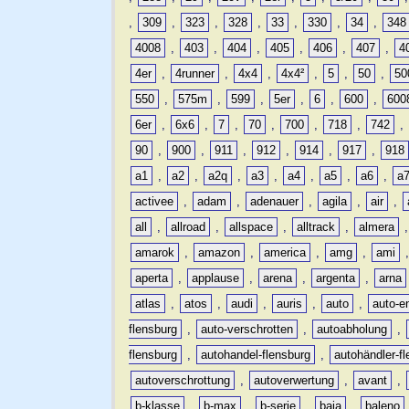
,
309
,
323
,
328
,
33
,
330
,
34
,
348
4008
,
403
,
404
,
405
,
406
,
407
,
4
4er
,
4runner
,
4x4
,
4x4²
,
5
,
50
,
50
550
,
575m
,
599
,
5er
,
6
,
600
,
600
6er
,
6x6
,
7
,
70
,
700
,
718
,
742
,
90
,
900
,
911
,
912
,
914
,
917
,
918
a1
,
a2
,
a2q
,
a3
,
a4
,
a5
,
a6
,
a
activee
,
adam
,
adenauer
,
agila
,
air
,
all
,
allroad
,
allspace
,
alltrack
,
almera
amarok
,
amazon
,
america
,
amg
,
ami
aperta
,
applause
,
arena
,
argenta
,
arna
atlas
,
atos
,
audi
,
auris
,
auto
,
auto-e
flensburg
,
auto-verschrotten
,
autoabholung
,
flensburg
,
autohandel-flensburg
,
autohändler-f
autoverschrottung
,
autoverwertung
,
avant
,
b-klasse
,
b-max
,
b-serie
,
baja
,
baleno