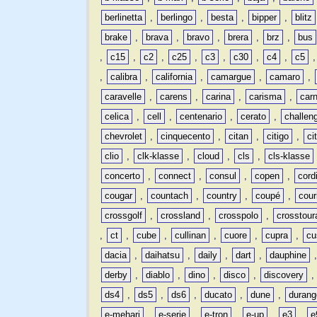
berlinetta
,
berlingo
,
besta
,
bipper
,
blitz
brake
,
brava
,
bravo
,
brera
,
brz
,
bus
,
c15
,
c2
,
c25
,
c3
,
c30
,
c4
,
c5
,
calibra
,
california
,
camargue
,
camaro
,
caravelle
,
carens
,
carina
,
carisma
,
carn
celica
,
cell
,
centenario
,
cerato
,
challen
chevrolet
,
cinquecento
,
citan
,
citigo
,
ci
clio
,
clk-klasse
,
cloud
,
cls
,
cls-klasse
concerto
,
connect
,
consul
,
copen
,
cord
cougar
,
countach
,
country
,
coupé
,
cour
crossgolf
,
crossland
,
crosspolo
,
crosstour
,
ct
,
cube
,
cullinan
,
cuore
,
cupra
,
cu
dacia
,
daihatsu
,
daily
,
dart
,
dauphine
derby
,
diablo
,
dino
,
disco
,
discovery
ds4
,
ds5
,
ds6
,
ducato
,
dune
,
durang
e-mehari
,
e-serie
,
e-tron
,
e-up
,
e3
,
e