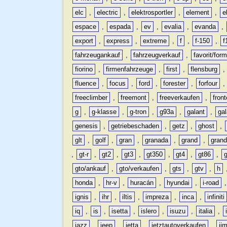
elc
,
electric
,
elektrosportler
,
element
,
e
espace
,
espada
,
ev
,
evalia
,
evanda
,
export
,
express
,
extreme
,
f
,
f-150
,
f
fahrzeugankauf
,
fahrzeugverkauf
,
favorit/for
fiorino
,
firmenfahrzeuge
,
first
,
flensburg
fluence
,
focus
,
ford
,
forester
,
forfour
freeclimber
,
freemont
,
freeverkaufen
,
front
g
,
g-klasse
,
g-tron
,
g93a
,
galant
,
ga
genesis
,
getriebeschaden
,
getz
,
ghost
,
glt
,
golf
,
gran
,
granada
,
grand
,
gran
,
gt-r
,
gt2
,
gt3
,
gt350
,
gt4
,
gt86
,
gto/ankauf
,
gto/verkaufen
,
gts
,
gtv
,
h
honda
,
hr-v
,
huracán
,
hyundai
,
i-road
ignis
,
ihr
,
iltis
,
impreza
,
inca
,
infiniti
iq
,
is
,
isetta
,
islero
,
isuzu
,
italia
,
jazz
,
jeep
,
jetta
,
jetztautoverkaufen
,
ji