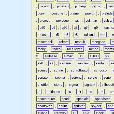
,
picanto
,
picasso
,
pick-up
,
picnic
,
pini
pony
,
porsche
,
prairie
,
praktik
,
prelude
,
project
,
prologue
,
ps
,
pullman
,
pulsar
,
q50
,
q6
,
q60
,
q7
,
q8
,
q9
,
qashq
r-klasse
,
r5
,
r6
,
r8
,
ralliart
,
ram
,
r
reisemobil
,
rekord
,
renault
,
renegade
,
r
rocky
,
rodeo
,
rolls-royce
,
romeo
,
rooms
fr
,
s-klasse
,
s-max
,
s1
,
s2000
,
s3
,
s90
,
sa
,
safrane
,
sandero
,
santa
,
sa
scénic
,
schnell
,
schrottauto
,
scirocco
,
senator
,
sephia
,
serena
,
sergio
,
serie
shuttle
,
sierra
,
sigma
,
signum
,
silhouet
sl
,
sl-klasse
,
slc
,
slr
,
sls
,
sm
,
sm
spacetourer
,
spark
,
speciale
,
speedster
sportsvan
,
sprint
,
sprinter
,
spyder
,
sq2
stelvio
,
stepway
,
sti
,
stilo
,
stonic
,
s