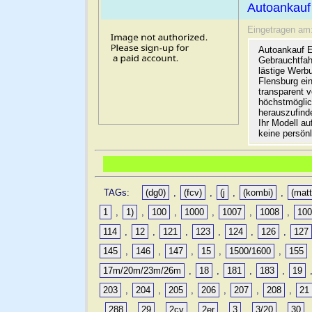
Autoankauf
Eingetragen am
Autoankauf E
Gebrauchtfah
lästige Werb
Flensburg ein
transparent 
höchstmöglic
herauszufinde
Ihr Modell a
keine persön
TAGs:
(dg0)
,
(fcv)
,
(j
,
(kombi)
,
(matt
1
,
1)
,
100
,
1000
,
1007
,
1008
,
10
114
,
12
,
121
,
123
,
124
,
126
,
127
145
,
146
,
147
,
15
,
1500/1600
,
155
17m/20m/23m/26m
,
18
,
181
,
183
,
19
203
,
204
,
205
,
206
,
207
,
208
,
21
,
288
,
29
,
2cv
,
2er
,
3
,
3/20
,
30