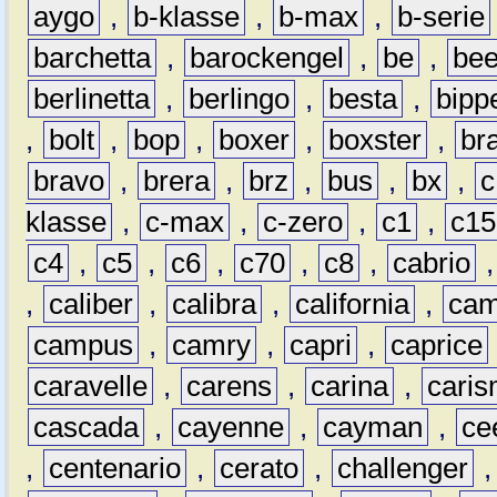
aygo
,
b-klasse
,
b-max
,
b-serie
barchetta
,
barockengel
,
be
,
be
berlinetta
,
berlingo
,
besta
,
bipp
,
bolt
,
bop
,
boxer
,
boxster
,
br
bravo
,
brera
,
brz
,
bus
,
bx
,
c
klasse
,
c-max
,
c-zero
,
c1
,
c15
c4
,
c5
,
c6
,
c70
,
c8
,
cabrio
,
caliber
,
calibra
,
california
,
cam
campus
,
camry
,
capri
,
caprice
caravelle
,
carens
,
carina
,
cari
cascada
,
cayenne
,
cayman
,
ce
,
centenario
,
cerato
,
challenger