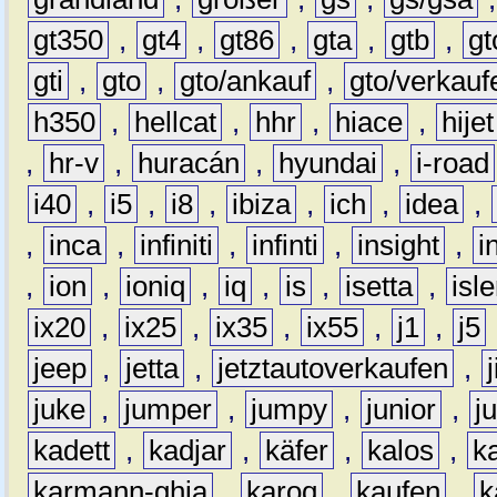
gt350
,
gt4
,
gt86
,
gta
,
gtb
,
gt
gti
,
gto
,
gto/ankauf
,
gto/verkauf
h350
,
hellcat
,
hhr
,
hiace
,
hijet
,
hr-v
,
huracán
,
hyundai
,
i-road
i40
,
i5
,
i8
,
ibiza
,
ich
,
idea
,
,
inca
,
infiniti
,
infinti
,
insight
,
i
,
ion
,
ioniq
,
iq
,
is
,
isetta
,
isl
ix20
,
ix25
,
ix35
,
ix55
,
j1
,
j5
jeep
,
jetta
,
jetztautoverkaufen
,
juke
,
jumper
,
jumpy
,
junior
,
j
kadett
,
kadjar
,
käfer
,
kalos
,
k
karmann-ghia
,
karoq
,
kaufen
,
k