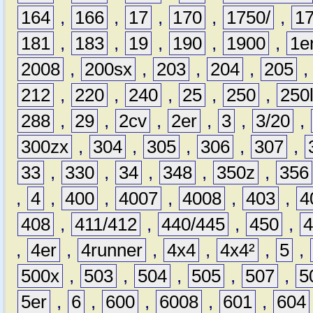
164
,
166
,
17
,
170
,
1750/
,
1
181
,
183
,
19
,
190
,
1900
,
1e
2008
,
200sx
,
203
,
204
,
205
212
,
220
,
240
,
25
,
250
,
250
288
,
29
,
2cv
,
2er
,
3
,
3/20
,
300zx
,
304
,
305
,
306
,
307
,
33
,
330
,
34
,
348
,
350z
,
356
,
4
,
400
,
4007
,
4008
,
403
,
4
408
,
411/412
,
440/445
,
450
,
,
4er
,
4runner
,
4x4
,
4x4²
,
5
,
500x
,
503
,
504
,
505
,
507
,
5
5er
,
6
,
600
,
6008
,
601
,
604