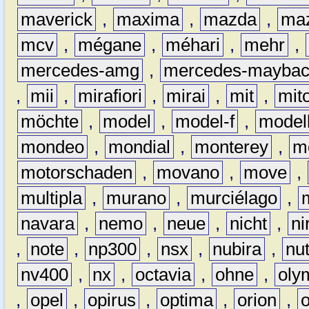
maverick
,
maxima
,
mazda
,
ma
mcv
,
mégane
,
méhari
,
mehr
,
mercedes-amg
,
mercedes-mayba
,
mii
,
mirafiori
,
mirai
,
mit
,
mit
möchte
,
model
,
model-f
,
model
mondeo
,
mondial
,
monterey
,
m
motorschaden
,
movano
,
move
,
multipla
,
murano
,
murciélago
,
navara
,
nemo
,
neue
,
nicht
,
ni
,
note
,
np300
,
nsx
,
nubira
,
nu
nv400
,
nx
,
octavia
,
ohne
,
oly
,
opel
,
opirus
,
optima
,
orion
,