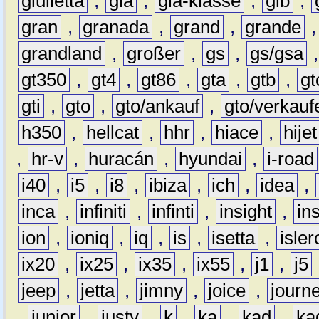
giulietta
,
gla
,
gla-klasse
,
glb
,
gran
,
granada
,
grand
,
grande
grandland
,
großer
,
gs
,
gs/gsa
gt350
,
gt4
,
gt86
,
gta
,
gtb
,
gt
gti
,
gto
,
gto/ankauf
,
gto/verkauf
h350
,
hellcat
,
hhr
,
hiace
,
hijet
,
hr-v
,
huracán
,
hyundai
,
i-road
i40
,
i5
,
i8
,
ibiza
,
ich
,
idea
,
inca
,
infiniti
,
infinti
,
insight
,
in
ion
,
ioniq
,
iq
,
is
,
isetta
,
isler
ix20
,
ix25
,
ix35
,
ix55
,
j1
,
j5
jeep
,
jetta
,
jimny
,
joice
,
journ
,
junior
,
justy
,
k
,
ka
,
kad
,
ka