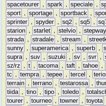
spacetourer
,
spark
,
speciale
,
s
sport
,
sportage
,
sportback
,
spo
sprinter
,
spyder
,
sq2
,
sq5
,
sq
starion
,
starlet
,
stelvio
,
stepwa
strada
,
stradale
,
stream
,
street
sunny
,
superamerica
,
superb
,
supra
,
suv
,
suzuki
,
sv
,
svr
,
sz/rz
,
t
,
tacoma
,
taft
,
tahoe
,
tc
,
tempra
,
tepee
,
tercel
,
teri
terrain
,
terrano
,
testarossa
,
thu
tiida
,
tino
,
tipo
,
toledo
,
totals
tourer
,
tourneo
,
towner
,
toyota