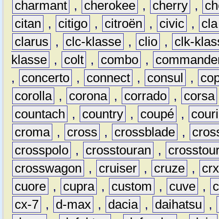
charmant
,
cherokee
,
cherry
,
ch
citan
,
citigo
,
citroën
,
civic
,
cla
clarus
,
clc-klasse
,
clio
,
clk-kla
klasse
,
colt
,
combo
,
commande
,
concerto
,
connect
,
consul
,
co
corolla
,
corona
,
corrado
,
corsa
countach
,
country
,
coupé
,
couri
croma
,
cross
,
crossblade
,
cros
crosspolo
,
crosstouran
,
crosstou
crosswagon
,
cruiser
,
cruze
,
cr
cuore
,
cupra
,
custom
,
cuve
,
cx-7
,
d-max
,
dacia
,
daihatsu
,