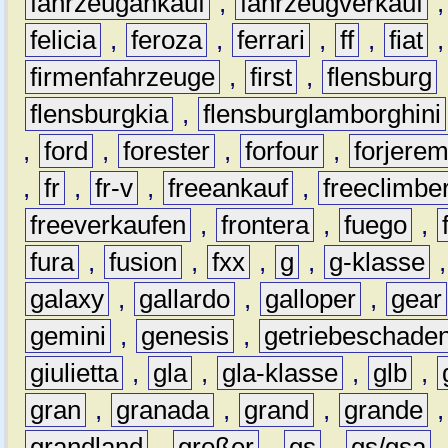
fahrzeugankauf
,
fahrzeugverkauf
felicia
,
feroza
,
ferrari
,
ff
,
fiat
firmenfahrzeuge
,
first
,
flensburg
flensburgkia
,
flensburglamborghini
,
ford
,
forester
,
forfour
,
forjere
,
fr
,
fr-v
,
freeankauf
,
freeclimbe
freeverkaufen
,
frontera
,
fuego
,
fura
,
fusion
,
fxx
,
g
,
g-klasse
galaxy
,
gallardo
,
galloper
,
gear
gemini
,
genesis
,
getriebeschade
giulietta
,
gla
,
gla-klasse
,
glb
,
gran
,
granada
,
grand
,
grande
grandland
,
großer
,
gs
,
gs/gsa