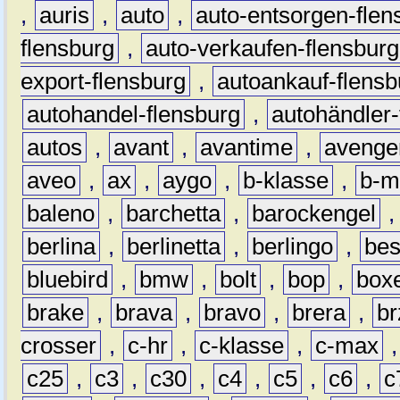
,
auris
,
auto
,
auto-entsorgen-flen
flensburg
,
auto-verkaufen-flensburg
export-flensburg
,
autoankauf-flensb
autohandel-flensburg
,
autohändler-
autos
,
avant
,
avantime
,
avenge
aveo
,
ax
,
aygo
,
b-klasse
,
b-m
baleno
,
barchetta
,
barockengel
berlina
,
berlinetta
,
berlingo
,
bes
bluebird
,
bmw
,
bolt
,
bop
,
box
brake
,
brava
,
bravo
,
brera
,
br
crosser
,
c-hr
,
c-klasse
,
c-max
c25
,
c3
,
c30
,
c4
,
c5
,
c6
,
c