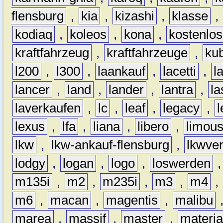
flensburg
,
kia
,
kizashi
,
klasse
,
kodiaq
,
koleos
,
kona
,
kostenlos
kraftfahrzeug
,
kraftfahrzeuge
,
kub
l200
,
l300
,
laankauf
,
lacetti
,
l
lancer
,
land
,
lander
,
lantra
,
la
laverkaufen
,
lc
,
leaf
,
legacy
,
lexus
,
lfa
,
liana
,
libero
,
limous
lkw
,
lkw-ankauf-flensburg
,
lkwver
lodgy
,
logan
,
logo
,
loswerden
m135i
,
m2
,
m235i
,
m3
,
m4
,
m6
,
macan
,
magentis
,
malibu
marea
,
massif
,
master
,
materi