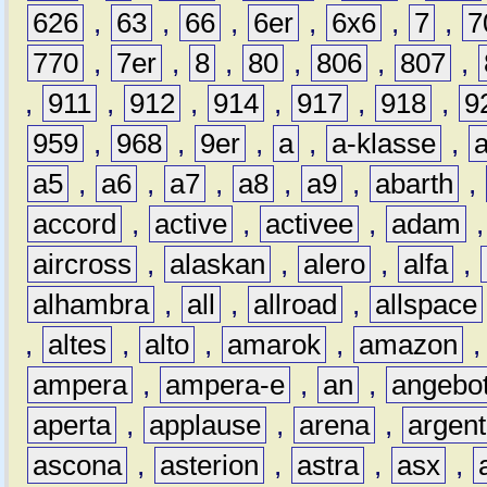
626
,
63
,
66
,
6er
,
6x6
,
7
,
7
770
,
7er
,
8
,
80
,
806
,
807
,
,
911
,
912
,
914
,
917
,
918
,
9
959
,
968
,
9er
,
a
,
a-klasse
,
a5
,
a6
,
a7
,
a8
,
a9
,
abarth
,
accord
,
active
,
activee
,
adam
aircross
,
alaskan
,
alero
,
alfa
,
alhambra
,
all
,
allroad
,
allspace
,
altes
,
alto
,
amarok
,
amazon
ampera
,
ampera-e
,
an
,
angebo
aperta
,
applause
,
arena
,
argen
ascona
,
asterion
,
astra
,
asx
,