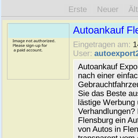
Erste
Neuer
Äl
Autoankauf Fl
Eingetragen am:
1
User:
autoexport
Autoankauf Expo
nach einer einfac
Gebrauchtfahrze
Sie das Beste au
lästige Werbung
Verhandlungen? 
Flensburg ein Au
von Autos in Flen