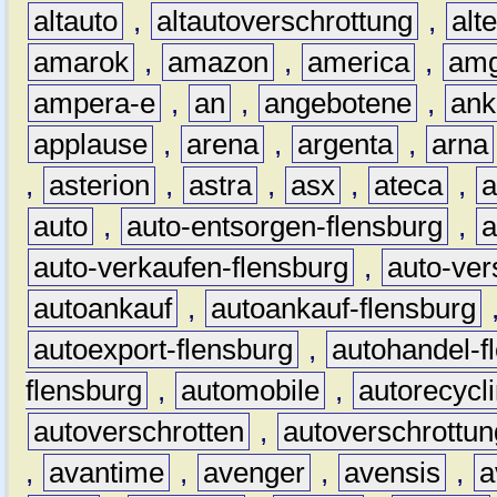
altauto
,
altautoverschrottung
,
alt
amarok
,
amazon
,
america
,
am
ampera-e
,
an
,
angebotene
,
ank
applause
,
arena
,
argenta
,
arna
,
asterion
,
astra
,
asx
,
ateca
,
a
auto
,
auto-entsorgen-flensburg
,
a
auto-verkaufen-flensburg
,
auto-ver
autoankauf
,
autoankauf-flensburg
autoexport-flensburg
,
autohandel-f
flensburg
,
automobile
,
autorecycl
autoverschrotten
,
autoverschrottun
,
avantime
,
avenger
,
avensis
,
a