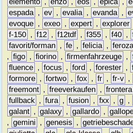
elemento
,
enzo
,
eos
,
epica
,
e
espada
,
ev
,
evalia
,
evanda
,
e
evoque
,
exeo
,
expert
,
explorer
f-150
,
f12
,
f12tdf
,
f355
,
f40
,
favorit/forman
,
fe
,
felicia
,
feroz
,
figo
,
fiorino
,
firmenfahrzeuge
,
fluence
,
focus
,
ford
,
forester
,
formore
,
fortwo
,
fox
,
fr
,
fr-v
,
freemont
,
freeverkaufen
,
frontera
fullback
,
fura
,
fusion
,
fxx
,
g
,
galant
,
galaxy
,
gallardo
,
gallop
,
gemini
,
genesis
,
getriebeschad