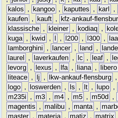
kalos
,
kangoo
,
kaputtes
,
karl
,
kaufen
,
kauft
,
kfz-ankauf-flensbu
klassische
,
kleiner
,
kodiaq
,
kol
kuga
,
kwid
,
l
,
l200
,
l300
,
la
lamborghini
,
lancer
,
land
,
lande
laurel
,
laverkaufen
,
lc
,
leaf
,
l
levorg
,
lexus
,
lfa
,
liana
,
libero
liteace
,
lj
,
lkw-ankauf-flensburg
logo
,
loswerden
,
ls
,
lt
,
lupo
,
m235i
,
m3
,
m4
,
m5
,
m50d
,
magentis
,
malibu
,
manta
,
marb
master
,
materia
,
matiz
,
matrix