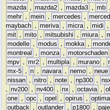
mazda
,
mazda2
,
mazda3
,
mb
mehr
,
mein
,
mercedes
,
merce
maybach
,
meriva
,
micra
,
midi
mit
,
mito
,
mitsubishi
,
miura
,
modelle
,
modus
,
mokka
,
mond
montreal
,
monza
,
motorschaden
mpv
,
mr2
,
multipla
,
murano
,
mx-5
,
n
,
navara
,
nemo
,
neue
nissan
,
nitro
,
note
,
np300
,
ns
,
nv200
,
nv400
,
nx
,
octavia
,
o
one
,
opc
,
opel
,
opirus
,
optim
outback
,
outlander
,
p1800
,
paje