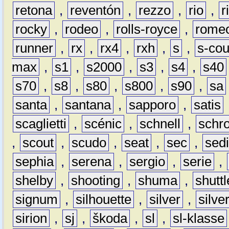
retona
,
reventón
,
rezzo
,
rio
,
r
rocky
,
rodeo
,
rolls-royce
,
rome
runner
,
rx
,
rx4
,
rxh
,
s
,
s-co
max
,
s1
,
s2000
,
s3
,
s4
,
s40
s70
,
s8
,
s80
,
s800
,
s90
,
sa
santa
,
santana
,
sapporo
,
satis
scaglietti
,
scénic
,
schnell
,
schro
,
scout
,
scudo
,
seat
,
sec
,
sedi
sephia
,
serena
,
sergio
,
serie
,
shelby
,
shooting
,
shuma
,
shuttl
signum
,
silhouette
,
silver
,
silve
sirion
,
sj
,
škoda
,
sl
,
sl-klasse