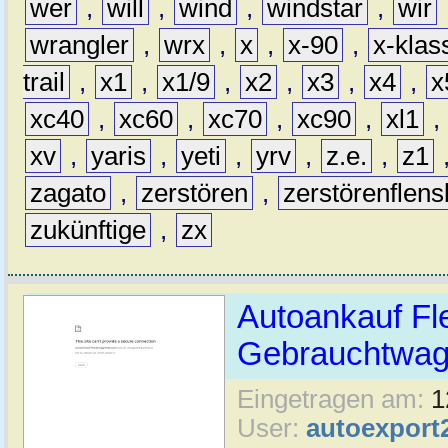
wer
,
will
,
wind
,
windstar
,
wir
wrangler
,
wrx
,
x
,
x-90
,
x-klas
trail
,
x1
,
x1/9
,
x2
,
x3
,
x4
,
x
xc40
,
xc60
,
xc70
,
xc90
,
xl1
,
xv
,
yaris
,
yeti
,
yrv
,
z.e.
,
z1
zagato
,
zerstören
,
zerstörenflen
zukünftige
,
zx
Autoankauf Fl
Gebrauchtwage
Eingetragen am:
1
User:
autoexport