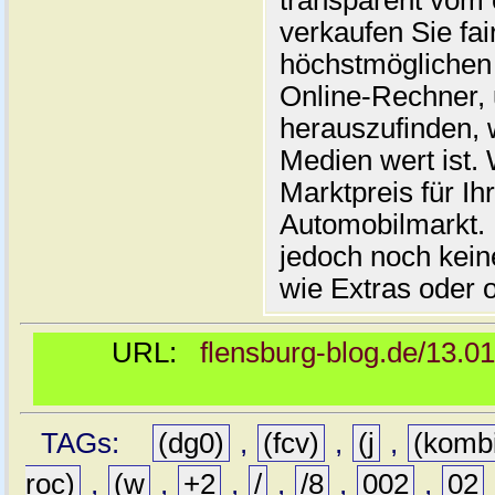
transparent vom 
verkaufen Sie fai
höchstmöglichen 
Online-Rechner,
herauszufinden, w
Medien wert ist. 
Marktpreis für I
Automobilmarkt. 
jedoch noch kein
wie Extras oder 
URL:
flensburg-blog.de/13.0
TAGs:
(dg0)
,
(fcv)
,
(j
,
(komb
roc)
,
(w
,
+2
,
/
,
/8
,
002
,
02