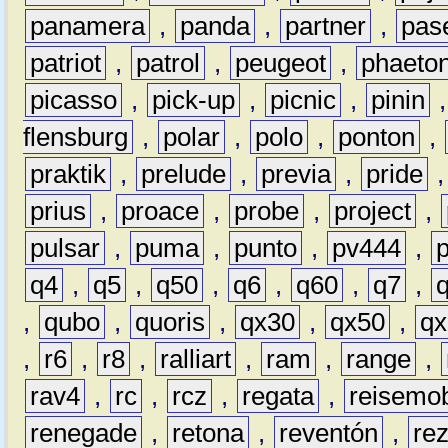
panamera
,
panda
,
partner
,
pas
patriot
,
patrol
,
peugeot
,
phaeto
picasso
,
pick-up
,
picnic
,
pinin
flensburg
,
polar
,
polo
,
ponton
,
praktik
,
prelude
,
previa
,
pride
prius
,
proace
,
probe
,
project
,
pulsar
,
puma
,
punto
,
pv444
,
q4
,
q5
,
q50
,
q6
,
q60
,
q7
,
,
qubo
,
quoris
,
qx30
,
qx50
,
qx
,
r6
,
r8
,
ralliart
,
ram
,
range
,
rav4
,
rc
,
rcz
,
regata
,
reisemob
renegade
,
retona
,
reventón
,
re