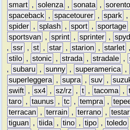
smart
,
solenza
,
sonata
,
sorent
spaceback
,
spacetourer
,
spark
spider
,
splash
,
sport
,
sportage
sportsvan
,
sprint
,
sprinter
,
spyd
,
ssr
,
st
,
star
,
starion
,
starlet
stilo
,
stonic
,
strada
,
stradale
,
,
subaru
,
sunny
,
superamerica
,
superleggera
,
supra
,
suv
,
suzu
swift
,
sx4
,
sz/rz
,
t
,
tacoma
,
taro
,
taunus
,
tc
,
tempra
,
tepe
terracan
,
terrain
,
terrano
,
testa
tiguan
,
tiida
,
tino
,
tipo
,
toledo