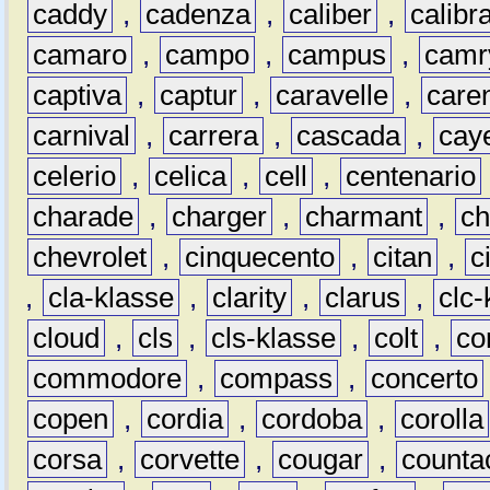
caddy
,
cadenza
,
caliber
,
calibr
camaro
,
campo
,
campus
,
camr
captiva
,
captur
,
caravelle
,
care
carnival
,
carrera
,
cascada
,
cay
celerio
,
celica
,
cell
,
centenario
charade
,
charger
,
charmant
,
ch
chevrolet
,
cinquecento
,
citan
,
c
,
cla-klasse
,
clarity
,
clarus
,
clc-
cloud
,
cls
,
cls-klasse
,
colt
,
c
commodore
,
compass
,
concerto
copen
,
cordia
,
cordoba
,
corolla
corsa
,
corvette
,
cougar
,
counta