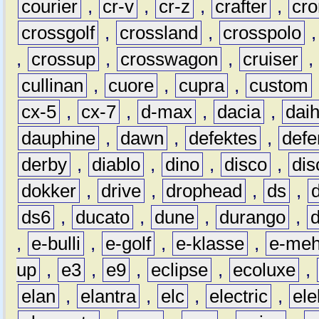
courier
,
cr-v
,
cr-z
,
crafter
,
cr
crossgolf
,
crossland
,
crosspolo
,
crossup
,
crosswagon
,
cruiser
,
cullinan
,
cuore
,
cupra
,
custom
cx-5
,
cx-7
,
d-max
,
dacia
,
dai
dauphine
,
dawn
,
defektes
,
defe
derby
,
diablo
,
dino
,
disco
,
dis
dokker
,
drive
,
drophead
,
ds
,
ds6
,
ducato
,
dune
,
durango
,
,
e-bulli
,
e-golf
,
e-klasse
,
e-meh
up
,
e3
,
e9
,
eclipse
,
ecoluxe
,
elan
,
elantra
,
elc
,
electric
,
ele