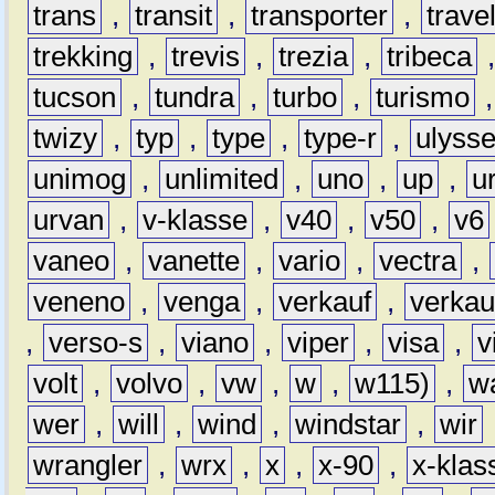
trans
,
transit
,
transporter
,
travel
trekking
,
trevis
,
trezia
,
tribeca
tucson
,
tundra
,
turbo
,
turismo
twizy
,
typ
,
type
,
type-r
,
ulyss
unimog
,
unlimited
,
uno
,
up
,
u
urvan
,
v-klasse
,
v40
,
v50
,
v6
vaneo
,
vanette
,
vario
,
vectra
,
veneno
,
venga
,
verkauf
,
verkau
,
verso-s
,
viano
,
viper
,
visa
,
v
volt
,
volvo
,
vw
,
w
,
w115)
,
w
wer
,
will
,
wind
,
windstar
,
wir
wrangler
,
wrx
,
x
,
x-90
,
x-klas