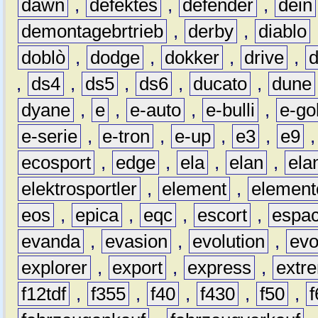
dawn
,
defektes
,
defender
,
dein
demontagebrtrieb
,
derby
,
diablo
doblò
,
dodge
,
dokker
,
drive
,
,
ds4
,
ds5
,
ds6
,
ducato
,
dune
dyane
,
e
,
e-auto
,
e-bulli
,
e-gol
e-serie
,
e-tron
,
e-up
,
e3
,
e9
ecosport
,
edge
,
ela
,
elan
,
ela
elektrosportler
,
element
,
element
eos
,
epica
,
eqc
,
escort
,
espa
evanda
,
evasion
,
evolution
,
ev
explorer
,
export
,
express
,
extr
f12tdf
,
f355
,
f40
,
f430
,
f50
,
f