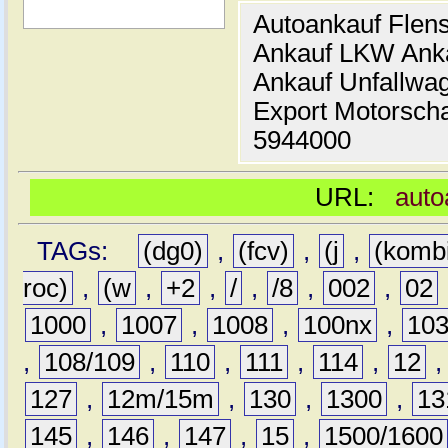
Autoankauf Flen
Ankauf LKW Ank
Ankauf Unfallwa
Export Motorsch
5944000
URL:
auto
TAGs:
(dg0)
,
(fcv)
,
(j
,
(komb
roc)
,
(w
,
+2
,
/
,
/8
,
002
,
02
1000
,
1007
,
1008
,
100nx
,
10
,
108/109
,
110
,
111
,
114
,
12
127
,
12m/15m
,
130
,
1300
,
13
145
,
146
,
147
,
15
,
1500/1600