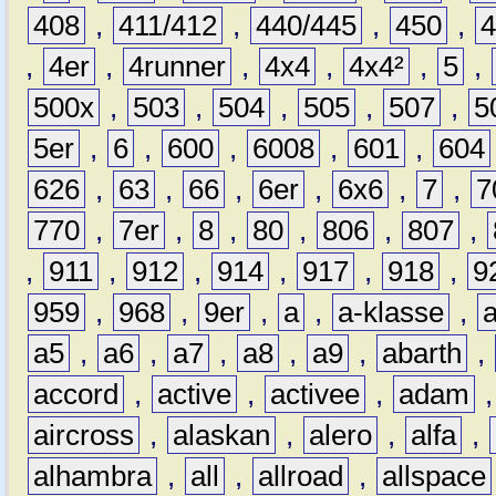
408
,
411/412
,
440/445
,
450
,
,
4er
,
4runner
,
4x4
,
4x4²
,
5
,
500x
,
503
,
504
,
505
,
507
,
5
5er
,
6
,
600
,
6008
,
601
,
604
626
,
63
,
66
,
6er
,
6x6
,
7
,
7
770
,
7er
,
8
,
80
,
806
,
807
,
,
911
,
912
,
914
,
917
,
918
,
9
959
,
968
,
9er
,
a
,
a-klasse
,
a5
,
a6
,
a7
,
a8
,
a9
,
abarth
,
accord
,
active
,
activee
,
adam
aircross
,
alaskan
,
alero
,
alfa
,
alhambra
,
all
,
allroad
,
allspace