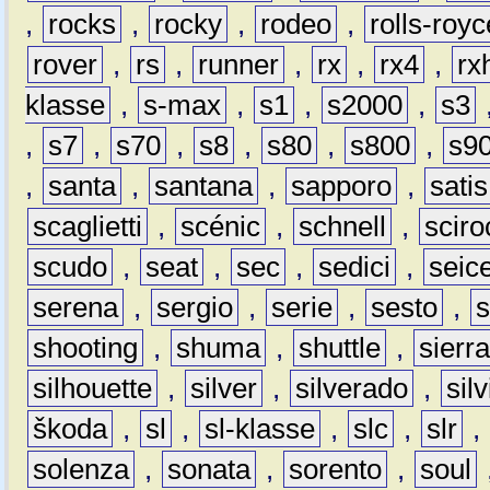
,
rocks
,
rocky
,
rodeo
,
rolls-royc
rover
,
rs
,
runner
,
rx
,
rx4
,
rx
klasse
,
s-max
,
s1
,
s2000
,
s3
,
s7
,
s70
,
s8
,
s80
,
s800
,
s9
,
santa
,
santana
,
sapporo
,
satis
scaglietti
,
scénic
,
schnell
,
sciro
scudo
,
seat
,
sec
,
sedici
,
seic
serena
,
sergio
,
serie
,
sesto
,
shooting
,
shuma
,
shuttle
,
sierr
silhouette
,
silver
,
silverado
,
silv
škoda
,
sl
,
sl-klasse
,
slc
,
slr
,
solenza
,
sonata
,
sorento
,
soul