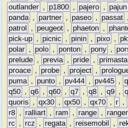
outlander
,
p1800
,
pajero
,
pajun
panda
,
partner
,
paseo
,
passat
patrol
,
peugeot
,
phaeton
,
phan
pick-up
,
picnic
,
pinin
,
pixo
,
p
polar
,
polo
,
ponton
,
pony
,
por
prelude
,
previa
,
pride
,
primasta
proace
,
probe
,
project
,
prologu
puma
,
punto
,
pv444
,
pv445
,
q50
,
q6
,
q60
,
q7
,
q8
,
q9
,
quoris
,
qx30
,
qx50
,
qx70
,
r
,
r8
,
ralliart
,
ram
,
range
,
range
rc
,
rcz
,
regata
,
reisemobil
,
re