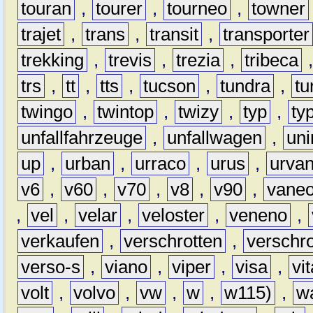
touran
,
tourer
,
tourneo
,
towner
trajet
,
trans
,
transit
,
transporter
trekking
,
trevis
,
trezia
,
tribeca
trs
,
tt
,
tts
,
tucson
,
tundra
,
tu
twingo
,
twintop
,
twizy
,
typ
,
ty
unfallfahrzeuge
,
unfallwagen
,
un
up
,
urban
,
urraco
,
urus
,
urva
v6
,
v60
,
v70
,
v8
,
v90
,
vane
,
vel
,
velar
,
veloster
,
veneno
,
verkaufen
,
verschrotten
,
verschro
verso-s
,
viano
,
viper
,
visa
,
vi
volt
,
volvo
,
vw
,
w
,
w115)
,
w