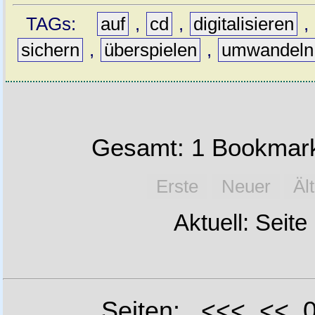
TAGs:
auf
,
cd
,
digitalisieren
,
sichern
,
überspielen
,
umwandeln
Gesamt: 1 Bookmark
Erste
Neuer
Äl
Aktuell: Seite
Seiten: <<< <<