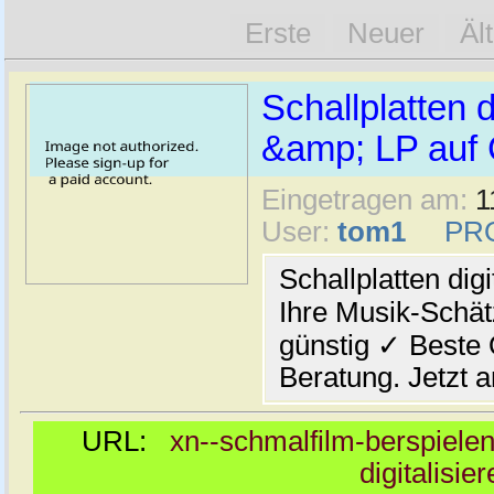
Erste
Neuer
Äl
Schallplatten d
&amp; LP auf 
Eingetragen am:
1
User:
tom1
PR
Schallplatten dig
Ihre Musik-Schät
günstig ✓ Beste 
Beratung. Jetzt a
URL:
xn--schmalfilm-berspielen-
digitalisi