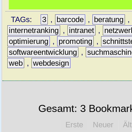
TAGs:
3
,
barcode
,
beratung
,
internetranking
,
intranet
,
netzwer
optimierung
,
promoting
,
schnittst
softwareentwicklung
,
suchmaschin
web
,
webdesign
Gesamt: 3 Bookmark
Erste
Neuer
Äl