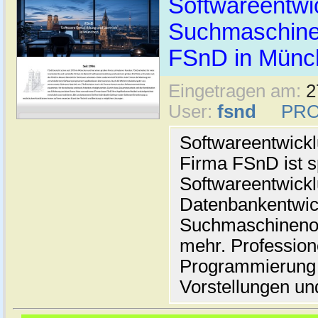
Softwareentwi
Suchmaschinen
FSnD in Münc
Eingetragen am:
2
User:
fsnd
PRO
Softwareentwickl
Firma FSnD ist sp
Softwareentwickl
Datenbankentwic
Suchmaschinenop
mehr. Profession
Programmierung 
Vorstellungen u