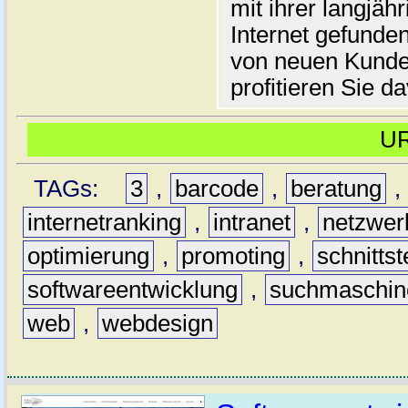
mit ihrer langjäh
Internet gefunde
von neuen Kunden
profitieren Sie d
U
TAGs:
3
,
barcode
,
beratung
,
internetranking
,
intranet
,
netzwer
optimierung
,
promoting
,
schnittst
softwareentwicklung
,
suchmaschin
web
,
webdesign