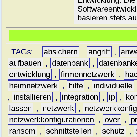
Entwicklung. Die
Softwareentwickl
basieren stets au
TAGs:
absichern
,
angriff
,
anw
aufbauen
,
datenbank
,
datenbank
entwicklung
,
firmennetzwerk
,
hac
heimnetzwerk
,
hilfe
,
individuelle
,
installieren
,
integration
,
ip
,
kon
lassen
,
netzwerk
,
netzwerkkonfig
netzwerkkonfigurationen
,
over
,
p
ransom
,
schnittstellen
,
schutz
,