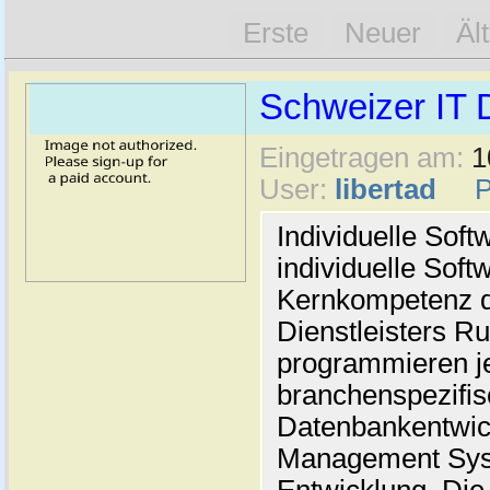
Erste
Neuer
Äl
Schweizer IT D
Eingetragen am:
1
User:
libertad
Individuelle Sof
individuelle Soft
Kernkompetenz d
Dienstleisters Ru
programmieren je
branchenspezifis
Datenbankentwic
Management Syst