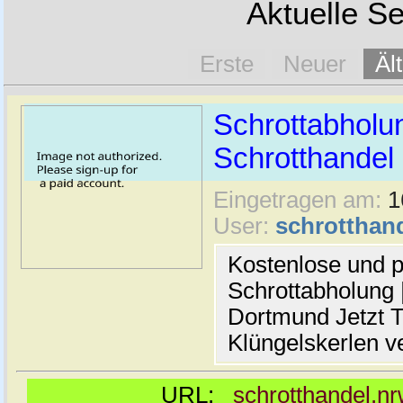
Aktuelle Se
Erste
Neuer
Äl
Schrottabholu
Schrotthande
Eingetragen am:
1
User:
schrotthan
Kostenlose und p
Schrottabholung |
Dortmund Jetzt T
Klüngelskerlen v
URL:
schrotthandel.n