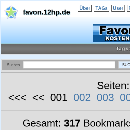
Über
TAGs
User
favon.12hp.de
Tags
Suchen
Seiten
<<< << 001
002
003
0
Gesamt:
317
Bookmark