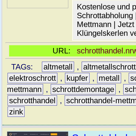
Kostenlose und p
Schrottabholung |
Mettmann | Jetzt
Klüngelskerlen v
URL:
schrotthandel.n
TAGs:
altmetall
,
altmetallschrott
elektroschrott
,
kupfer
,
metall
,
s
mettmann
,
schrottdemontage
,
sc
schrotthandel
,
schrotthandel-mett
zink