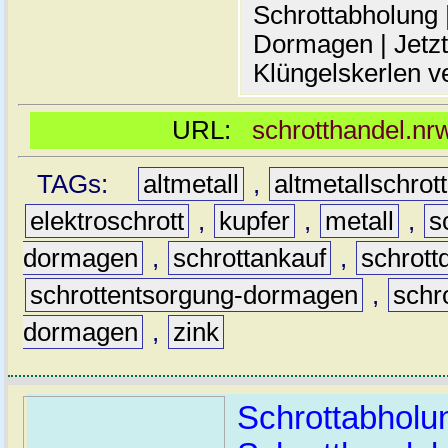
Schrottabholung |
Dormagen | Jetzt
Klüngelskerlen v
URL:
schrotthandel.nr
TAGs:
altmetall
,
altmetallschrott
elektroschrott
,
kupfer
,
metall
,
s
dormagen
,
schrottankauf
,
schrot
schrottentsorgung-dormagen
,
schr
dormagen
,
zink
Schrottabholun