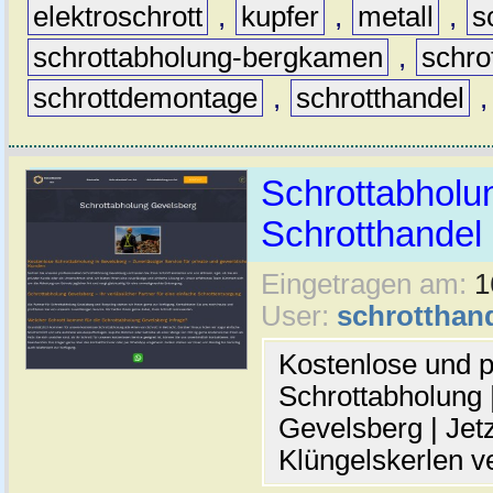
elektroschrott
,
kupfer
,
metall
,
s
schrottabholung-bergkamen
,
schro
schrottdemontage
,
schrotthandel
Schrottabholun
Schrotthande
Eingetragen am:
1
User:
schrotthan
Kostenlose und p
Schrottabholung |
Gevelsberg | Jetz
Klüngelskerlen v