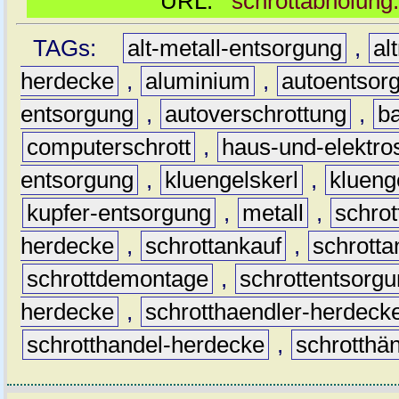
URL:
schrottabholung
TAGs:
alt-metall-entsorgung
,
al
herdecke
,
aluminium
,
autoentsor
entsorgung
,
autoverschrottung
,
b
computerschrott
,
haus-und-elektro
entsorgung
,
kluengelskerl
,
klueng
kupfer-entsorgung
,
metall
,
schrot
herdecke
,
schrottankauf
,
schrott
schrottdemontage
,
schrottentsorg
herdecke
,
schrotthaendler-herdeck
schrotthandel-herdecke
,
schrotthä