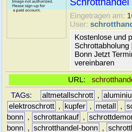
Schrotthande
Eingetragen am:
1
User:
schrotthan
Kostenlose und p
Schrottabholung |
Bonn Jetzt Termi
vereinbaren
URL:
schrotthand
TAGs:
altmetallschrott
,
alumini
elektroschrott
,
kupfer
,
metall
,
s
bonn
,
schrottankauf
,
schrottdemo
bonn
,
schrotthandel-bonn
,
schrot