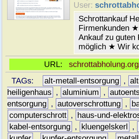
User:
schrottabh
Schrottankauf He
Firmenkunden ★ 
Ankauf zu guten
möglich ★ Wir k
URL:
schrottabholung.org
TAGs:
alt-metall-entsorgung
,
al
heiligenhaus
,
aluminium
,
autoent
entsorgung
,
autoverschrottung
,
b
computerschrott
,
haus-und-elektro
kabel-entsorgung
,
kluengelskerl
,
kupfer
,
kupfer-entsorgung
,
metall