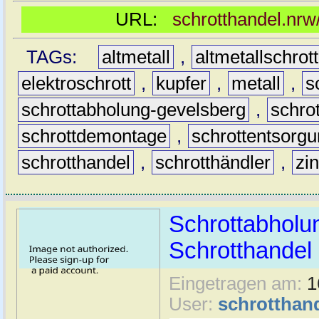
URL:
schrotthandel.nrw
TAGs:
altmetall
,
altmetallschrott
elektroschrott
,
kupfer
,
metall
,
s
schrottabholung-gevelsberg
,
schro
schrottdemontage
,
schrottentsorg
schrotthandel
,
schrotthändler
,
zi
Schrottabholu
Schrotthande
Eingetragen am:
1
User:
schrotthan