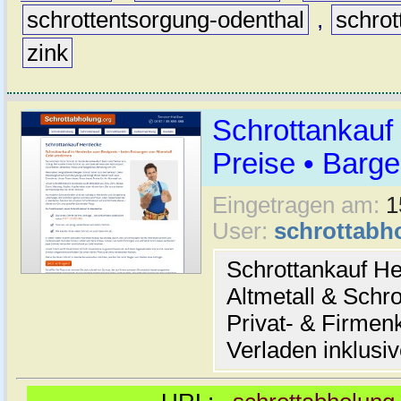
schrottentsorgung-odenthal
,
schrot
zink
Schrottankauf
Preise • Barge
Eingetragen am:
1
User:
schrottabh
Schrottankauf He
Altmetall & Schro
Privat- & Firme
Verladen inklusi