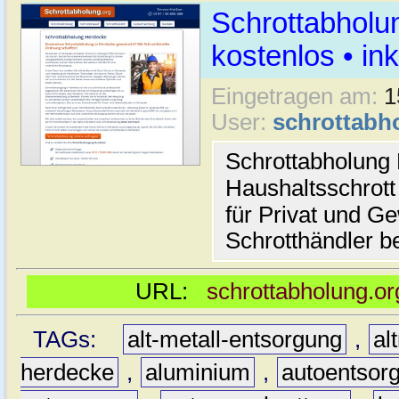
Schrottabholu
kostenlos • i
Eingetragen am:
1
User:
schrottabh
Schrottabholung 
Haushaltsschrott
für Privat und G
Schrotthändler be
URL:
schrottabholung.or
TAGs:
alt-metall-entsorgung
,
al
herdecke
,
aluminium
,
autoentsor