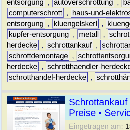
entsorgung
,
autoverschrottung
,
b
computerschrott
,
haus-und-elektro
entsorgung
,
kluengelskerl
,
klueng
kupfer-entsorgung
,
metall
,
schrot
herdecke
,
schrottankauf
,
schrott
schrottdemontage
,
schrottentsorg
herdecke
,
schrotthaendler-herdeck
schrotthandel-herdecke
,
schrotthä
Schrottankauf
Preise • Servi
Eingetragen am:
1