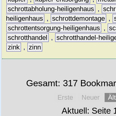
schrottabholung-heiligenhaus
,
schr
heiligenhaus
,
schrottdemontage
,
schrottentsorgung-heiligenhaus
,
sc
schrotthandel
,
schrotthandel-heili
zink
,
zinn
Gesamt: 317 Bookmark
Erste
Neuer
Äl
Aktuell: Seite