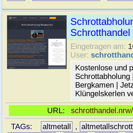
Schrottabholu
Schrotthande
Eingetragen am:
1
User:
schrotthan
Kostenlose und p
Schrottabholung |
Bergkamen | Jetz
Klüngelskerlen v
URL:
schrotthandel.nrw
TAGs:
altmetall
,
altmetallschrott