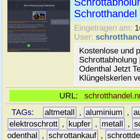
Schrottabholun
Schrotthande
Eingetragen am:
1
User:
schrotthan
Kostenlose und p
Schrottabholung |
Odenthal Jetzt Te
Klüngelskerlen v
URL:
schrotthandel.n
TAGs:
altmetall
,
aluminium
,
a
elektroschrott
,
kupfer
,
metall
,
s
odenthal
,
schrottankauf
,
schrottd