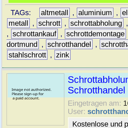
TAGs:
altmetall
,
aluminium
,
e
metall
,
schrott
,
schrottabholung
,
schrottankauf
,
schrottdemontage
dortmund
,
schrotthandel
,
schrott
stahlschrott
,
zink
Schrottabholu
Schrotthande
Eingetragen am:
1
User:
schrotthan
Kostenlose und p