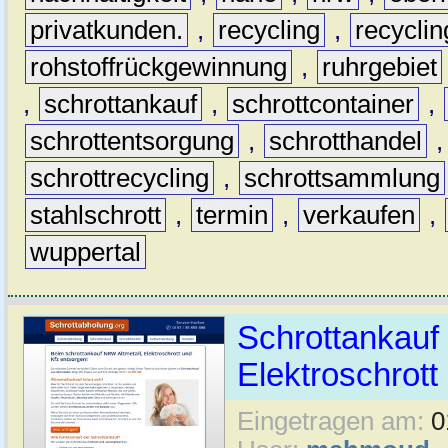
privatkunden.
,
recycling
,
recyclin
rohstoffrückgewinnung
,
ruhrgebiet
,
schrottankauf
,
schrottcontainer
,
schrottentsorgung
,
schrotthandel
schrottrecycling
,
schrottsammlung
stahlschrott
,
termin
,
verkaufen
,
wuppertal
Schrottankauf 
Elektroschrott 
Eingetragen am:
0