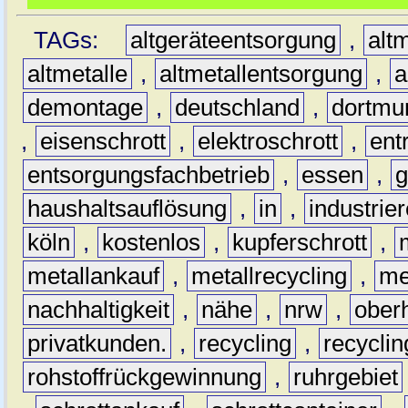
TAGs:
altgeräteentsorgung
,
altm
altmetalle
,
altmetallentsorgung
,
a
demontage
,
deutschland
,
dortmu
,
eisenschrott
,
elektroschrott
,
ent
entsorgungsfachbetrieb
,
essen
,
g
haushaltsauflösung
,
in
,
industrie
köln
,
kostenlos
,
kupferschrott
,
metallankauf
,
metallrecycling
,
me
nachhaltigkeit
,
nähe
,
nrw
,
ober
privatkunden.
,
recycling
,
recyclin
rohstoffrückgewinnung
,
ruhrgebiet