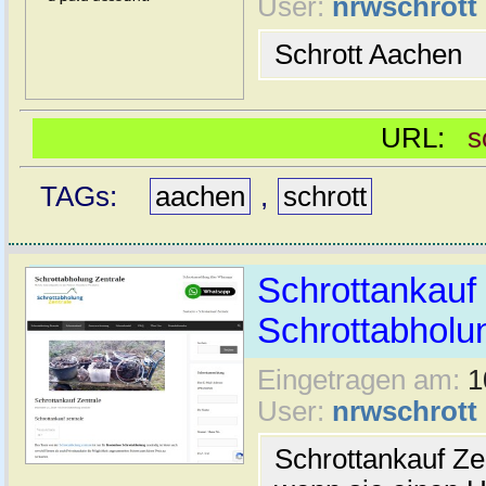
User:
nrwschrott
Schrott Aachen
URL:
s
TAGs:
aachen
,
schrott
Schrottankauf 
Schrottabholu
Eingetragen am:
1
User:
nrwschrott
Schrottankauf Ze