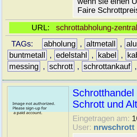
wenn sie einen U
Faire Schrottprei
URL:
schrottabholung-zentral
TAGs:
abholung
,
altmetall
,
al
buntmetall
,
edelstahl
,
kabel
,
ka
messing
,
schrott
,
schrottankauf
Schrotthandel 
Schrott und Al
Eingetragen am:
1
User:
nrwschrott