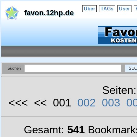
Über
TAGs
User
favon.12hp.de
Suchen
Seiten
<<< << 001
002
003
0
Gesamt:
541
Bookmark