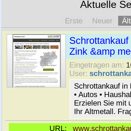
Aktuelle Se
Erste
Neuer
Äl
Schrottankauf 
Zink &amp meh
Eingetragen am:
1
User:
schrottanka
Schrottankauf in
• Autos • Hausha
Erzielen Sie mit 
Ihr Altmetall. Fr
URL:
www.schrottankau