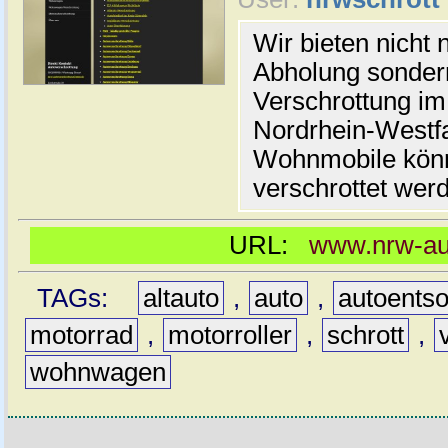
Wir bieten nicht 
Abholung sonder
Verschrottung i
Nordrhein-Westf
Wohnmobile könn
verschrottet wer
URL:
www.nrw-aut
TAGs:
altauto
,
auto
,
autoents
motorrad
,
motorroller
,
schrott
,
wohnwagen