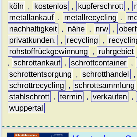
köln
,
kostenlos
,
kupferschrott
,
metallankauf
,
metallrecycling
,
me
nachhaltigkeit
,
nähe
,
nrw
,
ober
privatkunden.
,
recycling
,
recyclin
rohstoffrückgewinnung
,
ruhrgebiet
,
schrottankauf
,
schrottcontainer
,
schrottentsorgung
,
schrotthandel
schrottrecycling
,
schrottsammlung
stahlschrott
,
termin
,
verkaufen
,
wuppertal