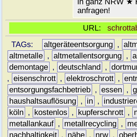
in ganz NRW ★ H
anfragen!
URL:
schrotta
TAGs:
altgeräteentsorgung
,
altm
altmetalle
,
altmetallentsorgung
,
a
demontage
,
deutschland
,
dortmu
,
eisenschrott
,
elektroschrott
,
ent
entsorgungsfachbetrieb
,
essen
,
g
haushaltsauflösung
,
in
,
industrie
köln
,
kostenlos
,
kupferschrott
,
metallankauf
,
metallrecycling
,
me
nachhaltigkeit
,
nähe
,
nrw
,
ober