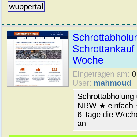
wuppertal
Schrottabhol
Schrottankauf 
Woche
Eingetragen am:
0
User:
mahmoud
Schrottabholung 
NRW ★ einfach ★
6 Tage die Woche
an!