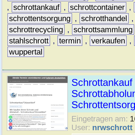
,
schrottankauf
,
schrottcontainer
,
schrottentsorgung
,
schrotthandel
schrottrecycling
,
schrottsammlung
stahlschrott
,
termin
,
verkaufen
,
wuppertal
Schrottankauf 
Schrottabholu
Schrottentsor
Eingetragen am:
1
User:
nrwschrott