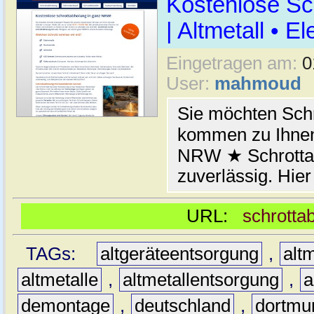
Kostenlose Sc
| Altmetall • E
Eingetragen am:
0
User:
mahmoud
Sie möchten Schr
kommen zu Ihnen
NRW ★ Schrottab
zuverlässig. Hier
URL:
schrotta
TAGs:
altgeräteentsorgung
,
altm
altmetalle
,
altmetallentsorgung
,
a
demontage
,
deutschland
,
dortmu