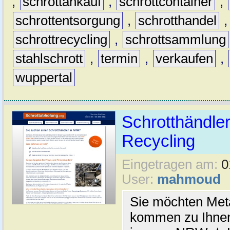
,
schrottankauf
,
schrottcontainer
,
schrottentsorgung
,
schrotthandel
schrottrecycling
,
schrottsammlung
stahlschrott
,
termin
,
verkaufen
,
wuppertal
Schrotthändler
Recycling
Eingetragen am:
0
User:
mahmoud
Sie möchten Meta
kommen zu Ihnen