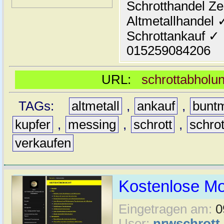
Schrotthandel Ze
Altmetallhandel 
Schrottankauf ✓
015259084206
URL:
schrottabholun
TAGs:
altmetall
,
ankauf
,
buntm
kupfer
,
messing
,
schrott
,
schro
verkaufen
Kostenlose Mo
Eingetragen am:
0
User:
nrwschrott