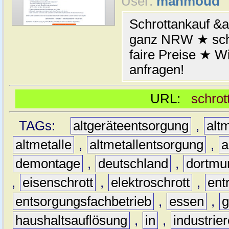
User:
mahmoud
Schrottankauf &a
ganz NRW ★ schn
faire Preise ★ W
anfragen!
URL:
schrot
TAGs:
altgeräteentsorgung
,
altm
altmetalle
,
altmetallentsorgung
,
a
demontage
,
deutschland
,
dortmu
,
eisenschrott
,
elektroschrott
,
ent
entsorgungsfachbetrieb
,
essen
,
g
haushaltsauflösung
,
in
,
industrie