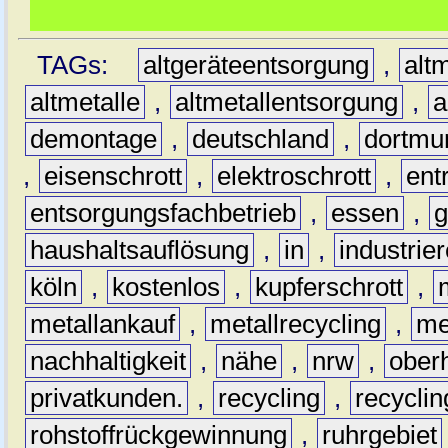
TAGs:
altgeräteentsorgung
,
altm
altmetalle
,
altmetallentsorgung
,
a
demontage
,
deutschland
,
dortmu
,
eisenschrott
,
elektroschrott
,
ent
entsorgungsfachbetrieb
,
essen
,
g
haushaltsauflösung
,
in
,
industrie
köln
,
kostenlos
,
kupferschrott
,
metallankauf
,
metallrecycling
,
me
nachhaltigkeit
,
nähe
,
nrw
,
ober
privatkunden.
,
recycling
,
recyclin
rohstoffrückgewinnung
,
ruhrgebiet