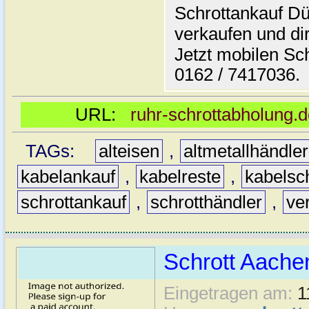
Schrottankauf Dü
verkaufen und di
Jetzt mobilen Sc
0162 / 7417036.
URL:
ruhr-schrottabholung.d
TAGs:
alteisen
,
altmetallhändler
kabelankauf
,
kabelreste
,
kabelsch
schrottankauf
,
schrotthändler
,
ve
Schrott Aache
Eingetragen am:
1