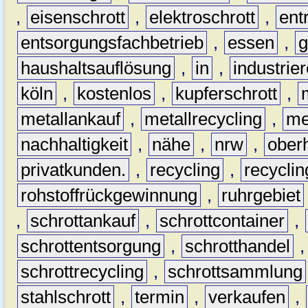
,
eisenschrott
,
elektroschrott
,
ent
entsorgungsfachbetrieb
,
essen
,
g
haushaltsauflösung
,
in
,
industrie
köln
,
kostenlos
,
kupferschrott
,
metallankauf
,
metallrecycling
,
me
nachhaltigkeit
,
nähe
,
nrw
,
ober
privatkunden.
,
recycling
,
recyclin
rohstoffrückgewinnung
,
ruhrgebiet
,
schrottankauf
,
schrottcontainer
,
schrottentsorgung
,
schrotthandel
schrottrecycling
,
schrottsammlung
stahlschrott
,
termin
,
verkaufen
,