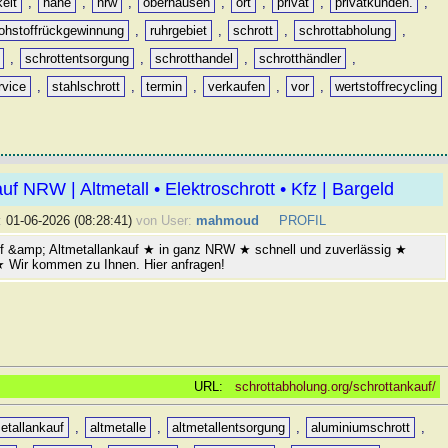
keit
,
nähe
,
nrw
,
oberhausen
,
ort
,
privat
,
privatkunden.
,
rohstoffrückgewinnung
,
ruhrgebiet
,
schrott
,
schrottabholung
,
,
schrottentsorgung
,
schrotthandel
,
schrotthändler
,
rvice
,
stahlschrott
,
termin
,
verkaufen
,
vor
,
wertstoffrecycling
uf NRW | Altmetall • Elektroschrott • Kfz | Bargeld
:
01-06-2026 (08:28:41)
von User:
mahmoud
PROFIL
f &amp; Altmetallankauf ★ in ganz NRW ★ schnell und zuverlässig ★
 ★ Wir kommen zu Ihnen. Hier anfragen!
URL:
schrottabholung.org/schrottankauf/
etallankauf
,
altmetalle
,
altmetallentsorgung
,
aluminiumschrott
,