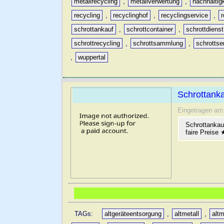
metallrecycling
,
metallverwertung
,
nachhaltig
recycling
,
recyclinghof
,
recyclingservice
,
schrottankauf
,
schrottcontainer
,
schrottdienst
schrottrecycling
,
schrottsammlung
,
schrottse
,
wuppertal
Schrottanka
Eingetragen am
Schrottankau
faire Preise
TAGs:
altgeräteentsorgung
,
altmetall
,
altm