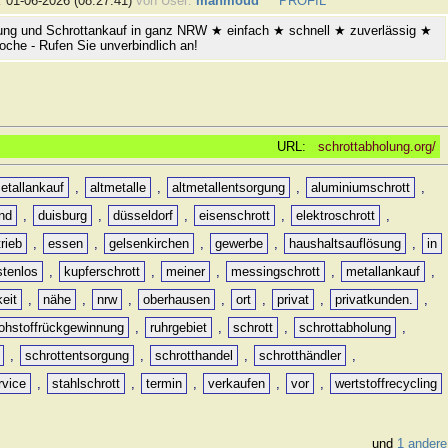
:
01-06-2026 (08:27:41)
von User:
mahmoud
PROFIL
ung und Schrottankauf in ganz NRW ★ einfach ★ schnell ★ zuverlässig ★
oche - Rufen Sie unverbindlich an!
URL:
schrottabholung.org/
etallankauf
,
altmetalle
,
altmetallentsorgung
,
aluminiumschrott
,
nd
,
duisburg
,
düsseldorf
,
eisenschrott
,
elektroschrott
,
rieb
,
essen
,
gelsenkirchen
,
gewerbe
,
haushaltsauflösung
,
in
stenlos
,
kupferschrott
,
meiner
,
messingschrott
,
metallankauf
,
keit
,
nähe
,
nrw
,
oberhausen
,
ort
,
privat
,
privatkunden.
,
rohstoffrückgewinnung
,
ruhrgebiet
,
schrott
,
schrottabholung
,
,
schrottentsorgung
,
schrotthandel
,
schrotthändler
,
rvice
,
stahlschrott
,
termin
,
verkaufen
,
vor
,
wertstoffrecycling
und
1 andere