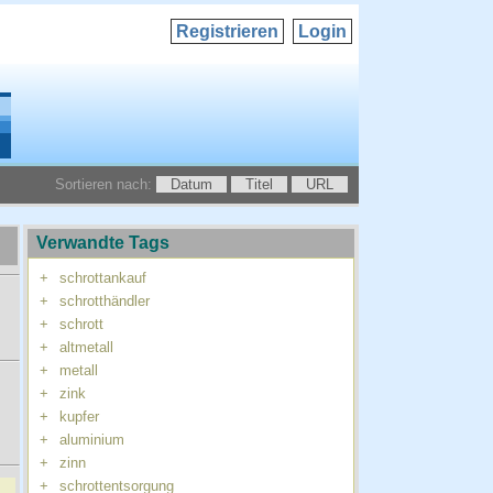
Registrieren
Login
Sortieren nach:
Datum
Titel
URL
Verwandte Tags
+
schrottankauf
+
schrotthändler
+
schrott
+
altmetall
+
metall
+
zink
+
kupfer
+
aluminium
+
zinn
+
schrottentsorgung