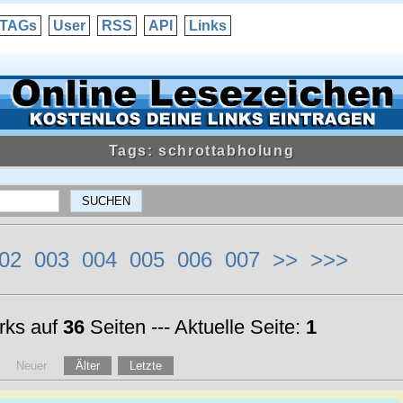
TAGs
User
RSS
API
Links
Tags: schrottabholung
02
003
004
005
006
007
>>
>>>
ks auf
36
Seiten --- Aktuelle Seite:
1
Neuer
Älter
Letzte