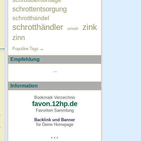
schrottentsorgung
schrotthandel
schrotthändler
zink
umrah
zinn
Populäre Tags
→
Empfehlung
...
Information
Bookmark Verzeichnis
favon.12hp.de
Favoriten Sammlung
Backlink und Banner
für Deine Homepage
* * *