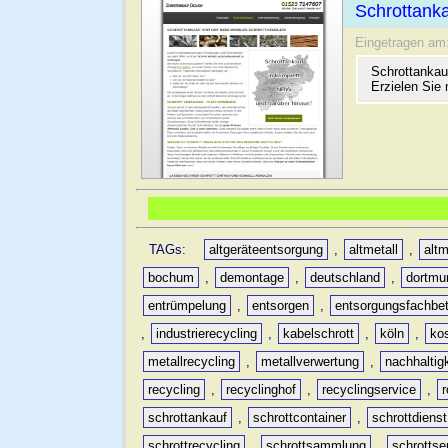
Schrottanka
Eingetragen am
Schrottankau
Erzielen Sie 
TAGs:
altgeräteentsorgung
,
altmetall
,
altm
bochum
,
demontage
,
deutschland
,
dortmu
entrümpelung
,
entsorgen
,
entsorgungsfachbet
,
industrierecycling
,
kabelschrott
,
köln
,
ko
metallrecycling
,
metallverwertung
,
nachhaltig
recycling
,
recyclinghof
,
recyclingservice
,
schrottankauf
,
schrottcontainer
,
schrottdienst
schrottrecycling
,
schrottsammlung
,
schrottse