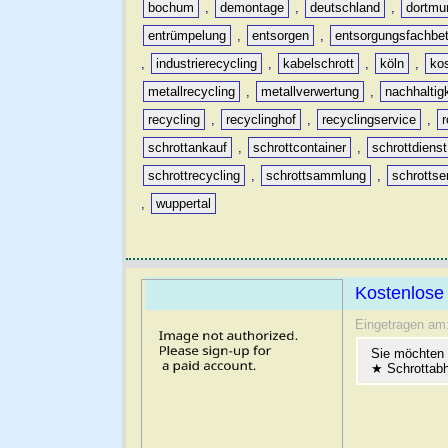
bochum
,
demontage
,
deutschland
,
dortmu
entrümpelung
,
entsorgen
,
entsorgungsfachbet
,
industrierecycling
,
kabelschrott
,
köln
,
ko
metallrecycling
,
metallverwertung
,
nachhaltig
recycling
,
recyclinghof
,
recyclingservice
,
schrottankauf
,
schrottcontainer
,
schrottdienst
schrottrecycling
,
schrottsammlung
,
schrottse
,
wuppertal
Kostenlose 
Eingetragen am
Sie möchten
★ Schrottabh