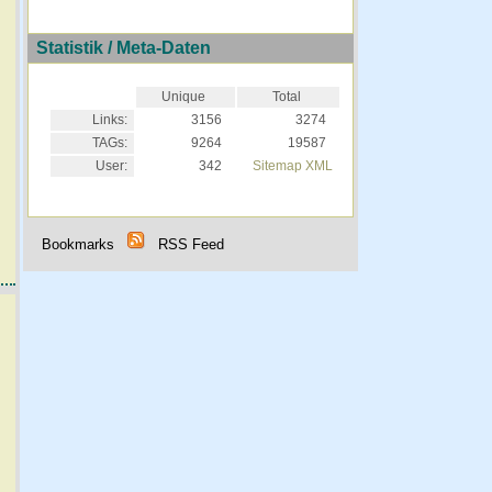
Statistik / Meta-Daten
Unique
Total
Links:
3156
3274
TAGs:
9264
19587
User:
342
Sitemap XML
Bookmarks
RSS Feed