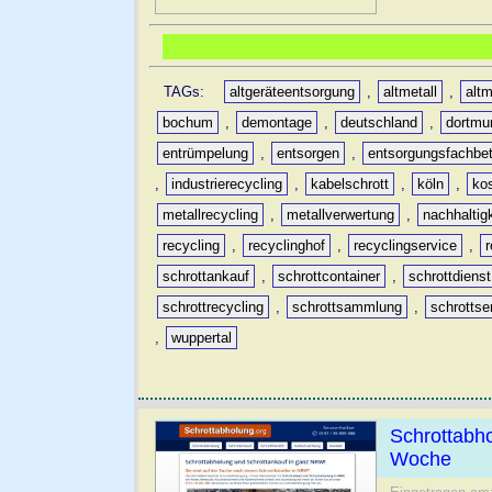
TAGs:
altgeräteentsorgung
,
altmetall
,
altm
bochum
,
demontage
,
deutschland
,
dortmu
entrümpelung
,
entsorgen
,
entsorgungsfachbet
,
industrierecycling
,
kabelschrott
,
köln
,
ko
metallrecycling
,
metallverwertung
,
nachhaltig
recycling
,
recyclinghof
,
recyclingservice
,
schrottankauf
,
schrottcontainer
,
schrottdienst
schrottrecycling
,
schrottsammlung
,
schrottse
,
wuppertal
Schrottabh
Woche