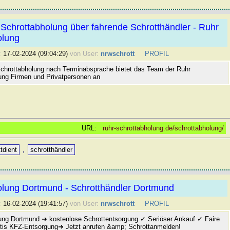
Schrottabholung über fahrende Schrotthändler - Ruhr
olung
:
17-02-2024 (09:04:29)
von User:
nrwschrott
PROFIL
chrottabholung nach Terminabsprache bietet das Team der Ruhr
ung Firmen und Privatpersonen an
URL:
ruhr-schrottabholung.de/schrottabholung/
tdient
,
schrotthändler
olung Dortmund - Schrotthändler Dortmund
:
16-02-2024 (19:41:57)
von User:
nrwschrott
PROFIL
ung Dortmund ➜ kostenlose Schrottentsorgung ✓ Seriöser Ankauf ✓ Faire
tis KFZ-Entsorgung➜ Jetzt anrufen &amp; Schrottanmelden!