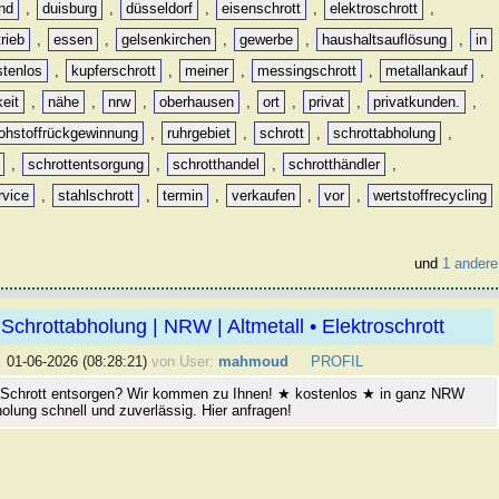
nd
,
duisburg
,
düsseldorf
,
eisenschrott
,
elektroschrott
,
rieb
,
essen
,
gelsenkirchen
,
gewerbe
,
haushaltsauflösung
,
in
stenlos
,
kupferschrott
,
meiner
,
messingschrott
,
metallankauf
,
keit
,
nähe
,
nrw
,
oberhausen
,
ort
,
privat
,
privatkunden.
,
rohstoffrückgewinnung
,
ruhrgebiet
,
schrott
,
schrottabholung
,
,
schrottentsorgung
,
schrotthandel
,
schrotthändler
,
rvice
,
stahlschrott
,
termin
,
verkaufen
,
vor
,
wertstoffrecycling
und
1 andere
Schrottabholung | NRW | Altmetall • Elektroschrott
:
01-06-2026 (08:28:21)
von User:
mahmoud
PROFIL
 Schrott entsorgen? Wir kommen zu Ihnen! ★ kostenlos ★ in ganz NRW
olung schnell und zuverlässig. Hier anfragen!