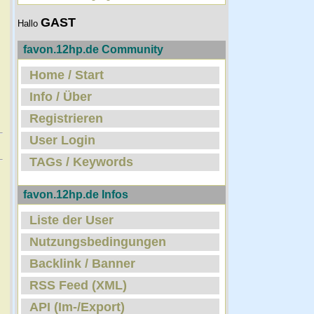
GAST
Hallo
favon.12hp.de Community
Home / Start
Info / Über
Registrieren
User Login
TAGs / Keywords
favon.12hp.de Infos
Liste der User
Nutzungsbedingungen
Backlink / Banner
RSS Feed (XML)
API (Im-/Export)