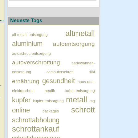
Neueste Tags
altmetall
alt-metall-entsorgung
aluminium
autoentsorgung
autoschrott-entsorgung
autoverschrottung
badewannen-
entsorgung
computerschrott
diät
gesundheit
ernährung
haus-und-
elektroschrott
health
kabel-entsorgung
metall
kupfer
kupfer-entsorgung
mg
schrott
online
packages
schrottabholung
schrottankauf
schrottdemontage