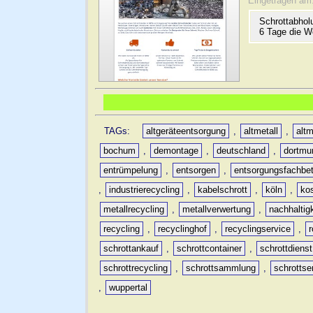
Eingetragen am
Schrottabhol
6 Tage die W
TAGs:
altgeräteentsorgung
,
altmetall
,
altm
bochum
,
demontage
,
deutschland
,
dortmu
entrümpelung
,
entsorgen
,
entsorgungsfachbet
,
industrierecycling
,
kabelschrott
,
köln
,
ko
metallrecycling
,
metallverwertung
,
nachhaltig
recycling
,
recyclinghof
,
recyclingservice
,
schrottankauf
,
schrottcontainer
,
schrottdienst
schrottrecycling
,
schrottsammlung
,
schrottse
,
wuppertal