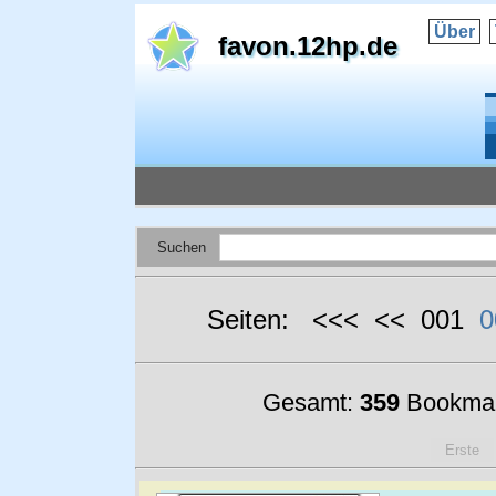
Über
favon.12hp.de
Suchen
Seiten: <<< << 001
0
Gesamt:
359
Bookmar
Erste