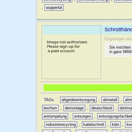
,
wuppertal
Schrotthänd
Eingetragen am
Sie möchten 
in ganz NRW 
TAGs:
altgeräteentsorgung
,
altmetall
,
altm
bochum
,
demontage
,
deutschland
,
dortmu
entrümpelung
,
entsorgen
,
entsorgungsfachbet
,
industrierecycling
,
kabelschrott
,
köln
,
ko