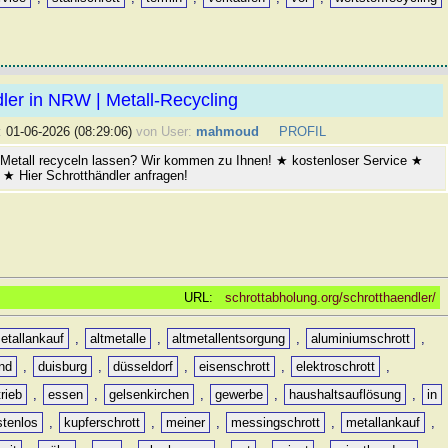
ler in NRW | Metall-Recycling
:
01-06-2026 (08:29:06)
von User:
mahmoud
PROFIL
Metall recyceln lassen? Wir kommen zu Ihnen! ★ kostenloser Service ★
★ Hier Schrotthändler anfragen!
URL:
schrottabholung.org/schrotthaendler/
etallankauf
,
altmetalle
,
altmetallentsorgung
,
aluminiumschrott
,
nd
,
duisburg
,
düsseldorf
,
eisenschrott
,
elektroschrott
,
rieb
,
essen
,
gelsenkirchen
,
gewerbe
,
haushaltsauflösung
,
in
stenlos
,
kupferschrott
,
meiner
,
messingschrott
,
metallankauf
,