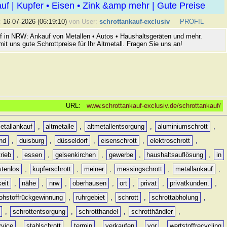
uf | Kupfer • Eisen • Zink &amp mehr | Gute Preise
:
16-07-2026 (06:19:10)
von User:
schrottankauf-exclusiv
PROFIL
f in NRW: Ankauf von Metallen • Autos • Haushaltsgeräten und mehr.
mit uns gute Schrottpreise für Ihr Altmetall. Fragen Sie uns an!
URL:
www.schrottankauf-exclusiv.de/schrottankauf/
etallankauf
,
altmetalle
,
altmetallentsorgung
,
aluminiumschrott
,
nd
,
duisburg
,
düsseldorf
,
eisenschrott
,
elektroschrott
,
rieb
,
essen
,
gelsenkirchen
,
gewerbe
,
haushaltsauflösung
,
in
stenlos
,
kupferschrott
,
meiner
,
messingschrott
,
metallankauf
,
keit
,
nähe
,
nrw
,
oberhausen
,
ort
,
privat
,
privatkunden.
,
rohstoffrückgewinnung
,
ruhrgebiet
,
schrott
,
schrottabholung
,
,
schrottentsorgung
,
schrotthandel
,
schrotthändler
,
rvice
,
stahlschrott
,
termin
,
verkaufen
,
vor
,
wertstoffrecycling