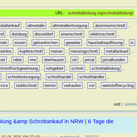
URL:
schrottabholung.org/schrottabholung/
etallankauf
,
altmetalle
,
altmetallentsorgung
,
aluminiumschrott
,
nd
,
duisburg
,
düsseldorf
,
eisenschrott
,
elektroschrott
,
rieb
,
essen
,
gelsenkirchen
,
gewerbe
,
haushaltsauflösung
,
in
stenlos
,
kupferschrott
,
meiner
,
messingschrott
,
metallankauf
,
keit
,
nähe
,
nrw
,
oberhausen
,
ort
,
privat
,
privatkunden.
,
rohstoffrückgewinnung
,
ruhrgebiet
,
schrott
,
schrottabholung
,
,
schrottentsorgung
,
schrotthandel
,
schrotthändler
,
rvice
,
stahlschrott
,
termin
,
verkaufen
,
vor
,
wertstoffrecycling
und
1 andere
olung &amp Schrottankauf in NRW | 6 Tage die