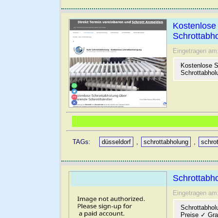
Kostenlose 
Schrottabh
Eingetragen am
Kostenlose S
Schrottabhol
TAGs:
düsseldorf
,
schrottabholung
,
schrot
Schrottabh
Eingetragen am
Schrottabhol
Preise ✓ Gra