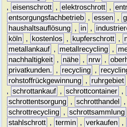
,
eisenschrott
,
elektroschrott
,
ent
entsorgungsfachbetrieb
,
essen
,
g
haushaltsauflösung
,
in
,
industrie
köln
,
kostenlos
,
kupferschrott
,
metallankauf
,
metallrecycling
,
me
nachhaltigkeit
,
nähe
,
nrw
,
ober
privatkunden.
,
recycling
,
recyclin
rohstoffrückgewinnung
,
ruhrgebiet
,
schrottankauf
,
schrottcontainer
,
schrottentsorgung
,
schrotthandel
schrottrecycling
,
schrottsammlung
stahlschrott
,
termin
,
verkaufen
,