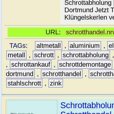
Schrottabholung |
Dortmund Jetzt T
Klüngelskerlen v
URL:
schrotthandel.n
TAGs:
altmetall
,
aluminium
,
e
metall
,
schrott
,
schrottabholung
,
schrottankauf
,
schrottdemontage
dortmund
,
schrotthandel
,
schrott
stahlschrott
,
zink
Schrottabholun