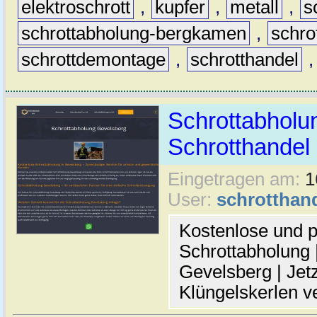
elektroschrott
,
kupfer
,
metall
,
s
schrottabholung-bergkamen
,
schro
schrottdemontage
,
schrotthandel
Schrottabholun
Schrotthande
Eingetragen am:
1
User:
schrotthan
Kostenlose und p
Schrottabholung |
Gevelsberg | Jetz
Klüngelskerlen v