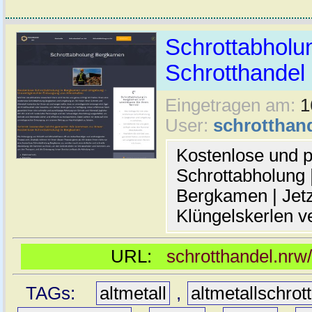
Schrottabholu
Schrotthande
Eingetragen am:
1
User:
schrotthan
Kostenlose und p
Schrottabholung |
Bergkamen | Jetz
Klüngelskerlen v
URL:
schrotthandel.nrw
TAGs:
altmetall
,
altmetallschrott