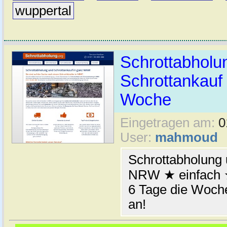
wuppertal
Schrottabhol
Schrottankauf 
Woche
Eingetragen am:
0
User:
mahmoud
Schrottabholung 
NRW ★ einfach ★
6 Tage die Woche
an!