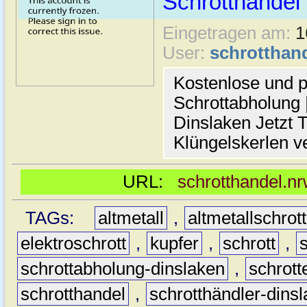
Schrotthande
Eingetragen am:
1
User:
schrotthan
Kostenlose und p
Schrottabholung |
Dinslaken Jetzt T
Klüngelskerlen v
URL:
schrotthandel.nr
TAGs:
altmetall
,
altmetallschrott
elektroschrott
,
kupfer
,
schrott
,
schrottabholung-dinslaken
,
schrott
schrotthandel
,
schrotthändler-dins