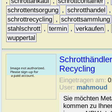
,
schrottankauf
,
schrottcontainer
,
schrottentsorgung
,
schrotthandel
schrottrecycling
,
schrottsammlung
stahlschrott
,
termin
,
verkaufen
,
wuppertal
Schrotthändler
Recycling
Eingetragen am:
0
User:
mahmoud
Sie möchten Meta
kommen zu Ihnen