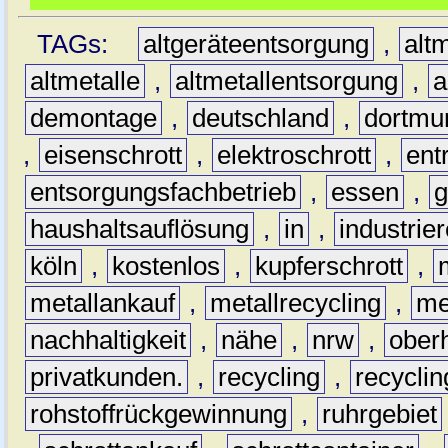
TAGs:
altgeräteentsorgung
,
altm
altmetalle
,
altmetallentsorgung
,
a
demontage
,
deutschland
,
dortmu
,
eisenschrott
,
elektroschrott
,
ent
entsorgungsfachbetrieb
,
essen
,
g
haushaltsauflösung
,
in
,
industrie
köln
,
kostenlos
,
kupferschrott
,
metallankauf
,
metallrecycling
,
me
nachhaltigkeit
,
nähe
,
nrw
,
ober
privatkunden.
,
recycling
,
recyclin
rohstoffrückgewinnung
,
ruhrgebiet