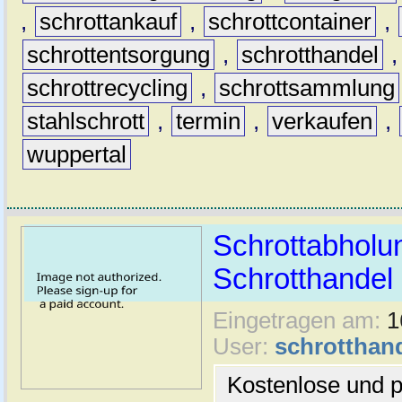
,
schrottankauf
,
schrottcontainer
,
schrottentsorgung
,
schrotthandel
schrottrecycling
,
schrottsammlung
stahlschrott
,
termin
,
verkaufen
,
wuppertal
Schrottabholu
Schrotthande
Eingetragen am:
1
User:
schrotthan
Kostenlose und p