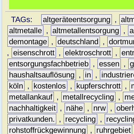
TAGs:
altgeräteentsorgung
,
altm
altmetalle
,
altmetallentsorgung
,
a
demontage
,
deutschland
,
dortmu
,
eisenschrott
,
elektroschrott
,
ent
entsorgungsfachbetrieb
,
essen
,
g
haushaltsauflösung
,
in
,
industrie
köln
,
kostenlos
,
kupferschrott
,
metallankauf
,
metallrecycling
,
me
nachhaltigkeit
,
nähe
,
nrw
,
ober
privatkunden.
,
recycling
,
recyclin
rohstoffrückgewinnung
,
ruhrgebiet