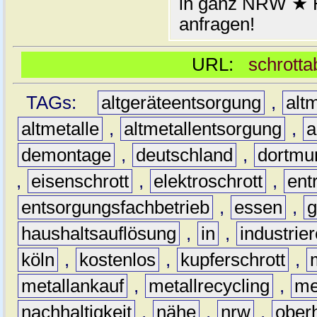
in ganz NRW ★ H
anfragen!
URL:
schrotta
TAGs:
altgeräteentsorgung
,
altm
altmetalle
,
altmetallentsorgung
,
a
demontage
,
deutschland
,
dortmu
,
eisenschrott
,
elektroschrott
,
ent
entsorgungsfachbetrieb
,
essen
,
g
haushaltsauflösung
,
in
,
industrie
köln
,
kostenlos
,
kupferschrott
,
metallankauf
,
metallrecycling
,
me
nachhaltigkeit
,
nähe
,
nrw
,
ober