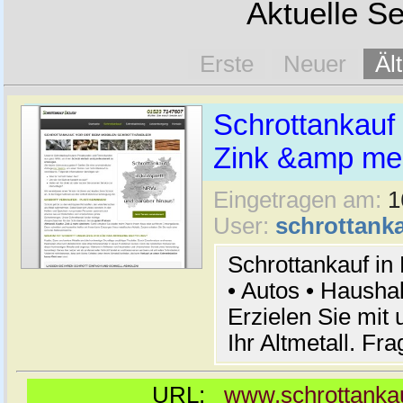
Aktuelle Se
Erste
Neuer
Äl
Schrottankauf 
Zink &amp meh
Eingetragen am:
1
User:
schrottanka
Schrottankauf in
• Autos • Hausha
Erzielen Sie mit 
Ihr Altmetall. Fr
URL:
www.schrottankau