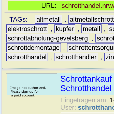
URL:
schrotthandel.nrw
TAGs:
altmetall
,
altmetallschrott
elektroschrott
,
kupfer
,
metall
,
s
schrottabholung-gevelsberg
,
schro
schrottdemontage
,
schrottentsorg
schrotthandel
,
schrotthändler
,
zi
Schrottankauf 
Schrotthande
Eingetragen am:
1
User:
schrotthan