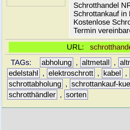
Schrotthandel N
Schrottankauf in
Kostenlose Schro
Termin vereinbar
URL:
schrotthand
TAGs:
abholung
,
altmetall
,
alt
edelstahl
,
elektroschrott
,
kabel
,
schrottabholung
,
schrottankauf-kue
schrotthändler
,
sorten