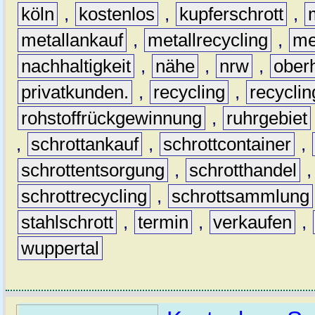
köln
,
kostenlos
,
kupferschrott
,
metallankauf
,
metallrecycling
,
me
nachhaltigkeit
,
nähe
,
nrw
,
ober
privatkunden.
,
recycling
,
recyclin
rohstoffrückgewinnung
,
ruhrgebiet
,
schrottankauf
,
schrottcontainer
,
schrottentsorgung
,
schrotthandel
schrottrecycling
,
schrottsammlung
stahlschrott
,
termin
,
verkaufen
,
wuppertal