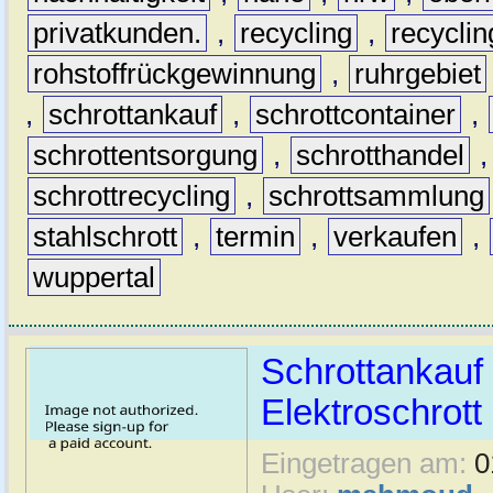
privatkunden.
,
recycling
,
recyclin
rohstoffrückgewinnung
,
ruhrgebiet
,
schrottankauf
,
schrottcontainer
,
schrottentsorgung
,
schrotthandel
schrottrecycling
,
schrottsammlung
stahlschrott
,
termin
,
verkaufen
,
wuppertal
Schrottankauf 
Elektroschrott 
Eingetragen am:
0