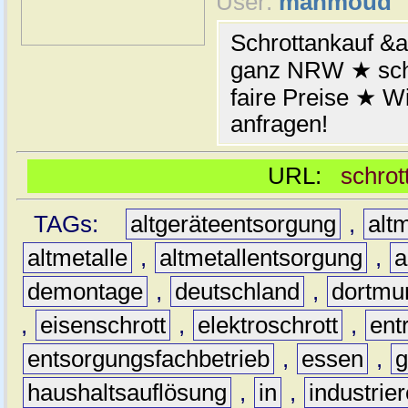
User:
mahmoud
Schrottankauf &a
ganz NRW ★ schn
faire Preise ★ W
anfragen!
URL:
schrot
TAGs:
altgeräteentsorgung
,
altm
altmetalle
,
altmetallentsorgung
,
a
demontage
,
deutschland
,
dortmu
,
eisenschrott
,
elektroschrott
,
ent
entsorgungsfachbetrieb
,
essen
,
g
haushaltsauflösung
,
in
,
industrie