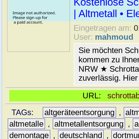
Kostenlose Sc
| Altmetall • E
Eingetragen am:
0
User:
mahmoud
Sie möchten Schr
kommen zu Ihnen
NRW ★ Schrottab
zuverlässig. Hier
URL:
schrotta
TAGs:
altgeräteentsorgung
,
altm
altmetalle
,
altmetallentsorgung
,
a
demontage
,
deutschland
,
dortmu