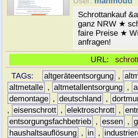
User:
mahmoud
Schrottankauf &a
ganz NRW ★ schn
faire Preise ★ W
anfragen!
URL:
schrot
TAGs:
altgeräteentsorgung
,
altm
altmetalle
,
altmetallentsorgung
,
a
demontage
,
deutschland
,
dortmu
,
eisenschrott
,
elektroschrott
,
ent
entsorgungsfachbetrieb
,
essen
,
g
haushaltsauflösung
,
in
,
industrie