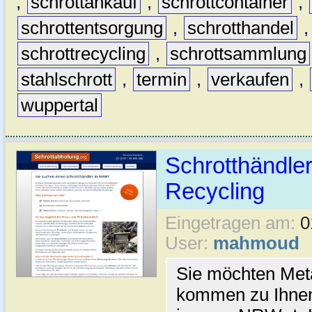
,
schrottankauf
,
schrottcontainer
,
schrottentsorgung
,
schrotthandel
schrottrecycling
,
schrottsammlung
stahlschrott
,
termin
,
verkaufen
,
wuppertal
Schrotthändler
Recycling
Eingetragen am:
0
User:
mahmoud
Sie möchten Meta
kommen zu Ihnen