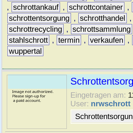
,
schrottankauf
,
schrottcontainer
,
schrottentsorgung
,
schrotthandel
schrottrecycling
,
schrottsammlung
stahlschrott
,
termin
,
verkaufen
,
wuppertal
Schrottentsor
Eingetragen am:
1
User:
nrwschrott
Schrottentsorgu