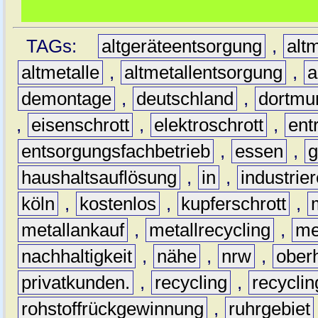
TAGs:
altgeräteentsorgung
,
altm
altmetalle
,
altmetallentsorgung
,
a
demontage
,
deutschland
,
dortmu
,
eisenschrott
,
elektroschrott
,
ent
entsorgungsfachbetrieb
,
essen
,
g
haushaltsauflösung
,
in
,
industrie
köln
,
kostenlos
,
kupferschrott
,
metallankauf
,
metallrecycling
,
me
nachhaltigkeit
,
nähe
,
nrw
,
ober
privatkunden.
,
recycling
,
recyclin
rohstoffrückgewinnung
,
ruhrgebiet