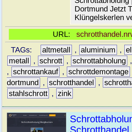
Schrottabholung |
Dortmund Jetzt T
Klüngelskerlen v
URL:
schrotthandel.n
TAGs:
altmetall
,
aluminium
,
e
metall
,
schrott
,
schrottabholung
,
schrottankauf
,
schrottdemontage
dortmund
,
schrotthandel
,
schrott
stahlschrott
,
zink
Schrottabholu
Schrotthande