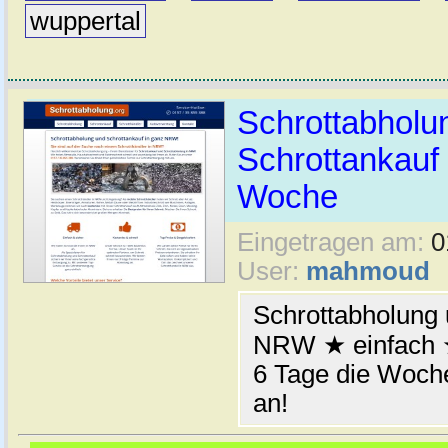
wuppertal
Schrottabhol
Schrottankauf 
Woche
Eingetragen am:
0
User:
mahmoud
Schrottabholung 
NRW ★ einfach ★
6 Tage die Woche
an!