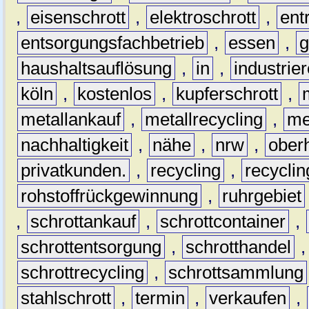
,
eisenschrott
,
elektroschrott
,
ent
entsorgungsfachbetrieb
,
essen
,
g
haushaltsauflösung
,
in
,
industrie
köln
,
kostenlos
,
kupferschrott
,
metallankauf
,
metallrecycling
,
me
nachhaltigkeit
,
nähe
,
nrw
,
ober
privatkunden.
,
recycling
,
recyclin
rohstoffrückgewinnung
,
ruhrgebiet
,
schrottankauf
,
schrottcontainer
,
schrottentsorgung
,
schrotthandel
schrottrecycling
,
schrottsammlung
stahlschrott
,
termin
,
verkaufen
,