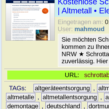
Kostenlose Sc
| Altmetall • E
Eingetragen am:
0
User:
mahmoud
Sie möchten Schr
kommen zu Ihnen
NRW ★ Schrottab
zuverlässig. Hier
URL:
schrotta
TAGs:
altgeräteentsorgung
,
altm
altmetalle
,
altmetallentsorgung
,
a
demontage
,
deutschland
,
dortmu