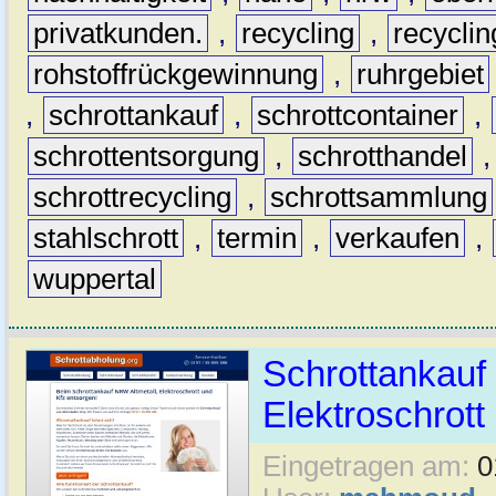
privatkunden.
,
recycling
,
recyclin
rohstoffrückgewinnung
,
ruhrgebiet
,
schrottankauf
,
schrottcontainer
,
schrottentsorgung
,
schrotthandel
schrottrecycling
,
schrottsammlung
stahlschrott
,
termin
,
verkaufen
,
wuppertal
Schrottankauf 
Elektroschrott 
Eingetragen am:
0