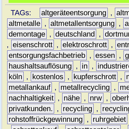
TAGs:
altgeräteentsorgung
,
altm
altmetalle
,
altmetallentsorgung
,
a
demontage
,
deutschland
,
dortmu
,
eisenschrott
,
elektroschrott
,
ent
entsorgungsfachbetrieb
,
essen
,
g
haushaltsauflösung
,
in
,
industrie
köln
,
kostenlos
,
kupferschrott
,
metallankauf
,
metallrecycling
,
me
nachhaltigkeit
,
nähe
,
nrw
,
ober
privatkunden.
,
recycling
,
recyclin
rohstoffrückgewinnung
,
ruhrgebiet