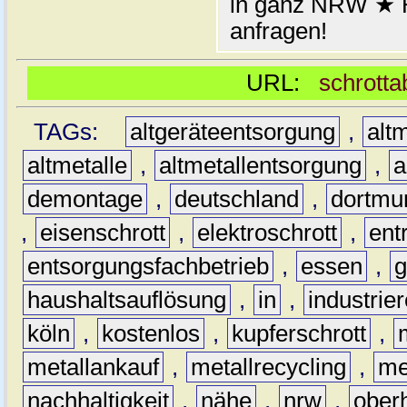
in ganz NRW ★ H
anfragen!
URL:
schrotta
TAGs:
altgeräteentsorgung
,
altm
altmetalle
,
altmetallentsorgung
,
a
demontage
,
deutschland
,
dortmu
,
eisenschrott
,
elektroschrott
,
ent
entsorgungsfachbetrieb
,
essen
,
g
haushaltsauflösung
,
in
,
industrie
köln
,
kostenlos
,
kupferschrott
,
metallankauf
,
metallrecycling
,
me
nachhaltigkeit
,
nähe
,
nrw
,
ober