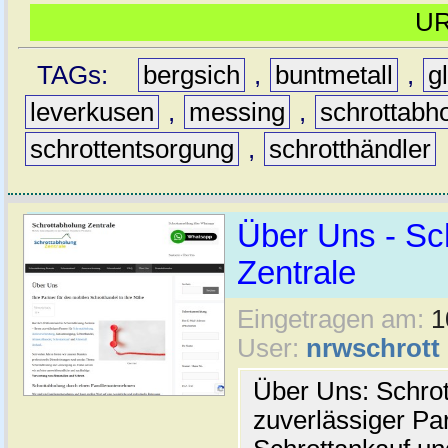
U
TAGs:
bergsich
,
buntmetall
,
g
leverkusen
,
messing
,
schrottabh
schrottentsorgung
,
schrotthändler
Über Uns - Sc
Zentrale
Eingetragen am:
1
User:
nrwschrott
Über Uns: Schrot
zuverlässiger Par