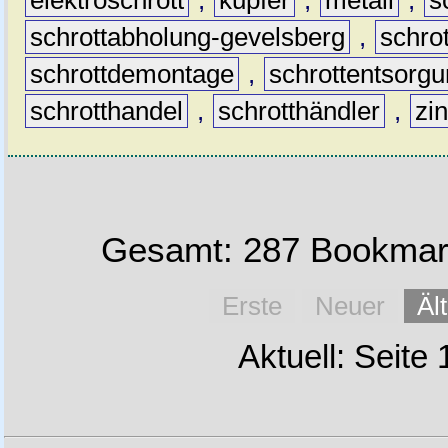
elektroschrott
,
kupfer
,
metall
,
s
schrottabholung-gevelsberg
,
schro
schrottdemontage
,
schrottentsorg
schrotthandel
,
schrotthändler
,
zi
Gesamt: 287 Bookmark
Erste
Neuer
Äl
Aktuell: Seite