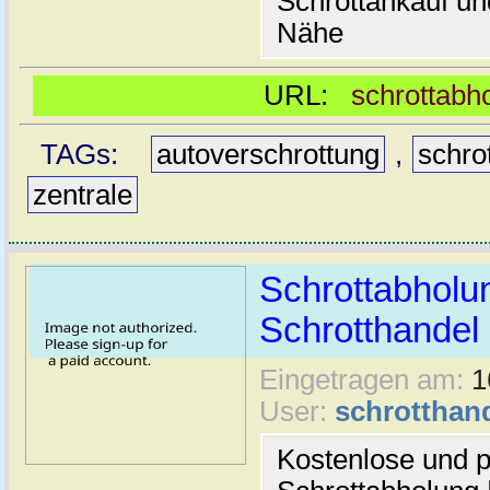
Schrottankauf und
Nähe
URL:
schrottabh
TAGs:
autoverschrottung
,
schro
zentrale
Schrottabholu
Schrotthande
Eingetragen am:
1
User:
schrotthan
Kostenlose und p