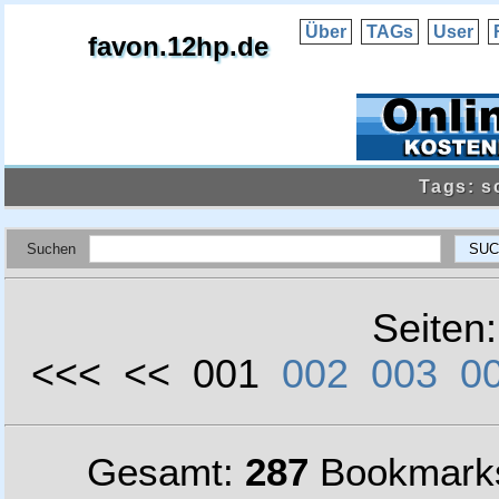
Über
TAGs
User
favon.12hp.de
Tags: s
Suchen
Seiten
<<< << 001
002
003
0
Gesamt:
287
Bookmark