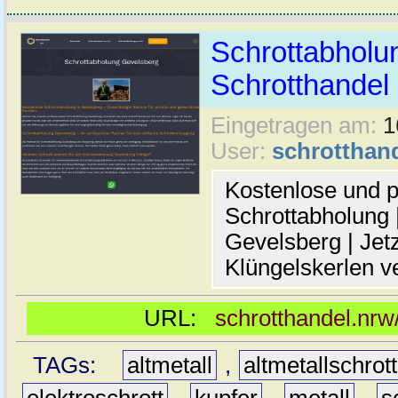
Schrottabholun
Schrotthande
Eingetragen am:
1
User:
schrotthan
Kostenlose und p
Schrottabholung |
Gevelsberg | Jetz
Klüngelskerlen v
URL:
schrotthandel.nrw
TAGs:
altmetall
,
altmetallschrott