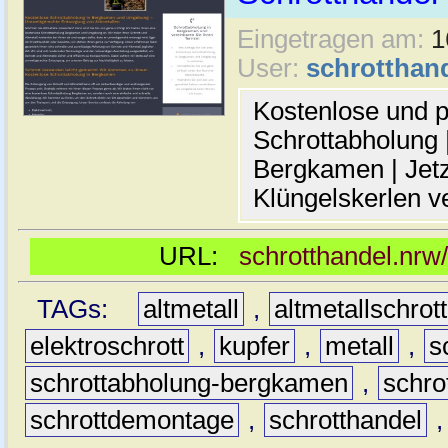
Eingetragen am:
1
User:
schrotthan
Kostenlose und p
Schrottabholung |
Bergkamen | Jetz
Klüngelskerlen v
URL:
schrotthandel.nrw
TAGs:
altmetall
,
altmetallschrott
elektroschrott
,
kupfer
,
metall
,
s
schrottabholung-bergkamen
,
schro
schrottdemontage
,
schrotthandel