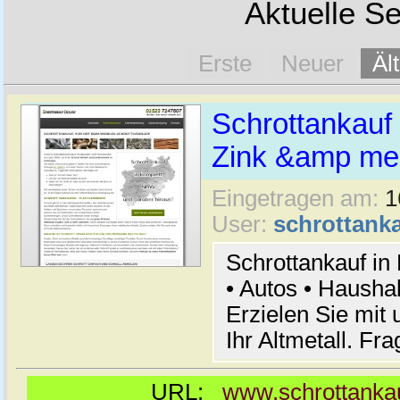
Aktuelle Se
Erste
Neuer
Äl
Schrottankauf 
Zink &amp meh
Eingetragen am:
1
User:
schrottanka
Schrottankauf in
• Autos • Hausha
Erzielen Sie mit 
Ihr Altmetall. Fr
URL:
www.schrottankau