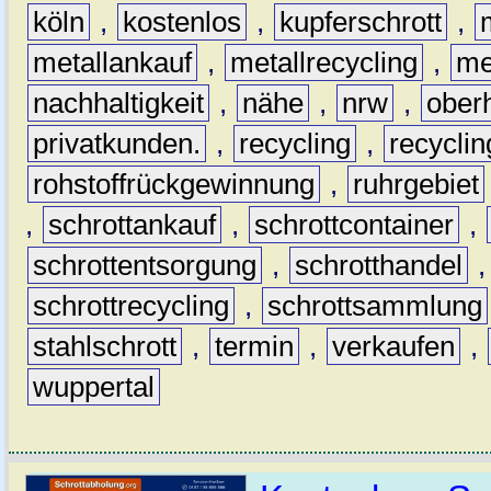
köln
,
kostenlos
,
kupferschrott
,
metallankauf
,
metallrecycling
,
me
nachhaltigkeit
,
nähe
,
nrw
,
ober
privatkunden.
,
recycling
,
recyclin
rohstoffrückgewinnung
,
ruhrgebiet
,
schrottankauf
,
schrottcontainer
,
schrottentsorgung
,
schrotthandel
schrottrecycling
,
schrottsammlung
stahlschrott
,
termin
,
verkaufen
,
wuppertal