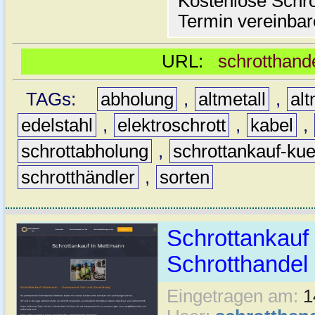
Kostenlose Schro
Termin vereinbar
URL:
schrotthand
TAGs:
abholung
,
altmetall
,
alt
edelstahl
,
elektroschrott
,
kabel
,
schrottabholung
,
schrottankauf-kue
schrotthändler
,
sorten
Schrottankauf
Schrotthande
Eingetragen am:
1