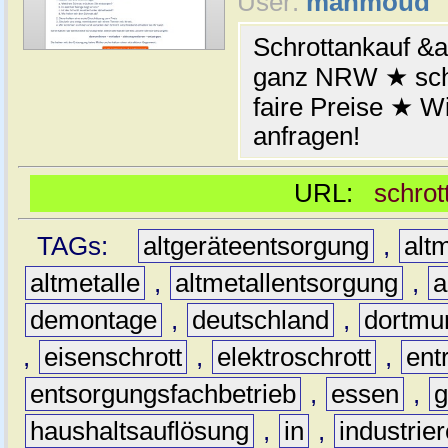
User:
mahmoud
Schrottankauf &a
ganz NRW ★ schn
faire Preise ★ W
anfragen!
URL:
schrot
TAGs:
altgeräteentsorgung
,
altm
altmetalle
,
altmetallentsorgung
,
a
demontage
,
deutschland
,
dortmu
,
eisenschrott
,
elektroschrott
,
ent
entsorgungsfachbetrieb
,
essen
,
g
haushaltsauflösung
,
in
,
industrie