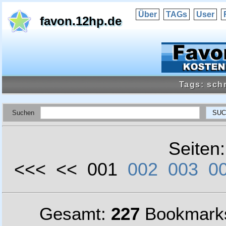
Über
TAGs
User
favon.12hp.de
Tags: sch
Suchen
Seiten
<<< << 001
002
003
0
Gesamt:
227
Bookmark