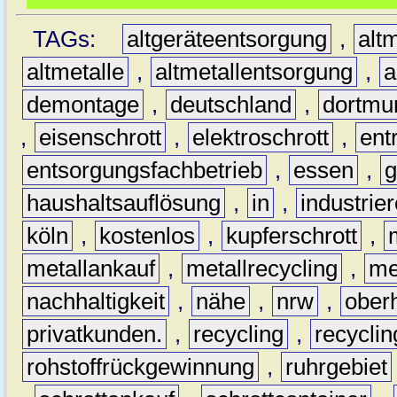
TAGs:
altgeräteentsorgung
,
altm
altmetalle
,
altmetallentsorgung
,
a
demontage
,
deutschland
,
dortmu
,
eisenschrott
,
elektroschrott
,
ent
entsorgungsfachbetrieb
,
essen
,
g
haushaltsauflösung
,
in
,
industrie
köln
,
kostenlos
,
kupferschrott
,
metallankauf
,
metallrecycling
,
me
nachhaltigkeit
,
nähe
,
nrw
,
ober
privatkunden.
,
recycling
,
recyclin
rohstoffrückgewinnung
,
ruhrgebiet