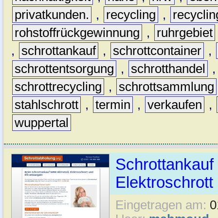
privatkunden.
,
recycling
,
recyclin
rohstoffrückgewinnung
,
ruhrgebiet
,
schrottankauf
,
schrottcontainer
,
schrottentsorgung
,
schrotthandel
schrottrecycling
,
schrottsammlung
stahlschrott
,
termin
,
verkaufen
,
wuppertal
Schrottankauf 
Elektroschrott 
Eingetragen am:
0