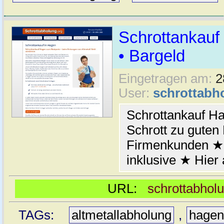
Schrottankauf 
• Bargeld
Eingetragen am:
2
User:
schrottabh
Schrottankauf Ha
Schrott zu guten 
Firmenkunden ★
inklusive ★ Hier
URL:
schrottabhol
TAGs:
altmetallabholung
,
hage