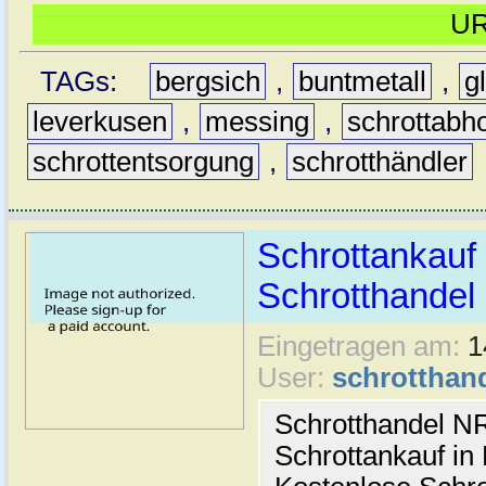
U
TAGs:
bergsich
,
buntmetall
,
g
leverkusen
,
messing
,
schrottabh
schrottentsorgung
,
schrotthändler
Schrottankauf 
Schrotthande
Eingetragen am:
1
User:
schrotthan
Schrotthandel N
Schrottankauf in