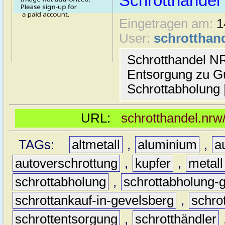
Schrotthande
Eingetragen am:
1
User:
schrotthan
Schrotthandel N
Entsorgung zu Gu
Schrottabholung 
URL:
schrotthandel.nrw
TAGs:
altmetall
,
aluminium
,
a
autoverschrottung
,
kupfer
,
metall
schrottabholung
,
schrottabholung-
schrottankauf-in-gevelsberg
,
schro
schrottentsorgung
,
schrotthändler