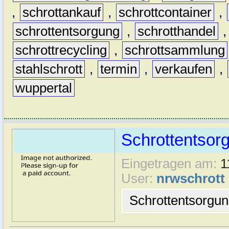
,
schrottankauf
,
schrottcontainer
,
schrottentsorgung
,
schrotthandel
schrottrecycling
,
schrottsammlung
stahlschrott
,
termin
,
verkaufen
,
wuppertal
Schrottentsor
Eingetragen am:
1
User:
nrwschrott
Schrottentsorgu