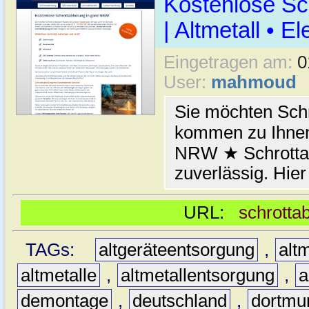
Kostenlose Sc
| Altmetall • E
Eingetragen am:
0
User:
mahmoud
Sie möchten Schr
kommen zu Ihnen
NRW ★ Schrottab
zuverlässig. Hier
URL:
schrotta
TAGs:
altgeräteentsorgung
,
altm
altmetalle
,
altmetallentsorgung
,
a
demontage
,
deutschland
,
dortmu