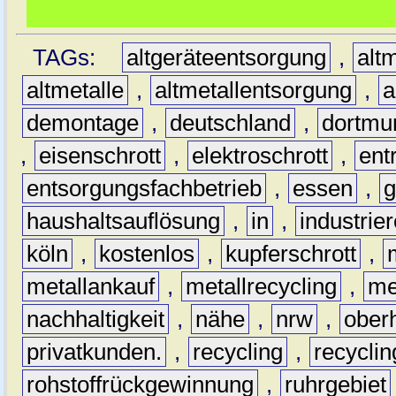
TAGs:
altgeräteentsorgung
,
altm
altmetalle
,
altmetallentsorgung
,
a
demontage
,
deutschland
,
dortmu
,
eisenschrott
,
elektroschrott
,
ent
entsorgungsfachbetrieb
,
essen
,
g
haushaltsauflösung
,
in
,
industrie
köln
,
kostenlos
,
kupferschrott
,
metallankauf
,
metallrecycling
,
me
nachhaltigkeit
,
nähe
,
nrw
,
ober
privatkunden.
,
recycling
,
recyclin
rohstoffrückgewinnung
,
ruhrgebiet