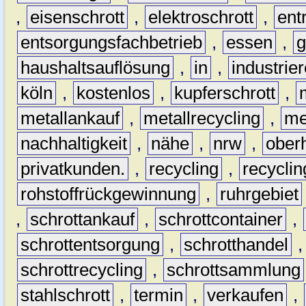
,
eisenschrott
,
elektroschrott
,
ent
entsorgungsfachbetrieb
,
essen
,
g
haushaltsauflösung
,
in
,
industrie
köln
,
kostenlos
,
kupferschrott
,
metallankauf
,
metallrecycling
,
me
nachhaltigkeit
,
nähe
,
nrw
,
ober
privatkunden.
,
recycling
,
recyclin
rohstoffrückgewinnung
,
ruhrgebiet
,
schrottankauf
,
schrottcontainer
,
schrottentsorgung
,
schrotthandel
schrottrecycling
,
schrottsammlung
stahlschrott
,
termin
,
verkaufen
,