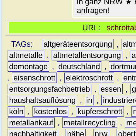
in ganz NRW ★ H
anfragen!
URL:
schrotta
TAGs:
altgeräteentsorgung
,
altm
altmetalle
,
altmetallentsorgung
,
a
demontage
,
deutschland
,
dortmu
,
eisenschrott
,
elektroschrott
,
ent
entsorgungsfachbetrieb
,
essen
,
g
haushaltsauflösung
,
in
,
industrie
köln
,
kostenlos
,
kupferschrott
,
metallankauf
,
metallrecycling
,
me
nachhaltigkeit
,
nähe
,
nrw
,
ober