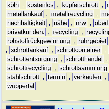
köln
,
kostenlos
,
kupferschrott
,
metallankauf
,
metallrecycling
,
me
nachhaltigkeit
,
nähe
,
nrw
,
ober
privatkunden.
,
recycling
,
recyclin
rohstoffrückgewinnung
,
ruhrgebiet
,
schrottankauf
,
schrottcontainer
,
schrottentsorgung
,
schrotthandel
schrottrecycling
,
schrottsammlung
stahlschrott
,
termin
,
verkaufen
,
wuppertal