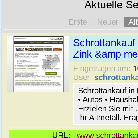
Aktuelle Se
Erste
Neuer
Äl
Schrottankauf 
Zink &amp meh
Eingetragen am:
1
User:
schrottanka
Schrottankauf in
• Autos • Hausha
Erzielen Sie mit 
Ihr Altmetall. Fr
URL:
www.schrottankau