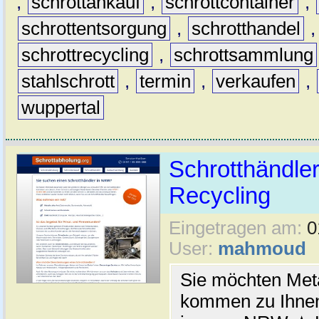
,
schrottankauf
,
schrottcontainer
,
schrottentsorgung
,
schrotthandel
schrottrecycling
,
schrottsammlung
stahlschrott
,
termin
,
verkaufen
,
wuppertal
Schrotthändler
Recycling
Eingetragen am:
0
User:
mahmoud
Sie möchten Meta
kommen zu Ihnen