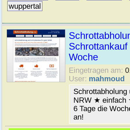
wuppertal
Schrottabhol
Schrottankauf 
Woche
Eingetragen am:
0
User:
mahmoud
Schrottabholung 
NRW ★ einfach ★
6 Tage die Woche
an!