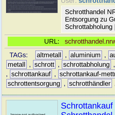
User:
schrotthan
Schrotthandel N
Entsorgung zu Gu
Schrottabholung 
URL:
schrotthandel.nr
TAGs:
altmetall
,
aluminium
,
a
metall
,
schrott
,
schrottabholung
,
schrottankauf
,
schrottankauf-met
schrottentsorgung
,
schrotthändler
Schrottankauf 