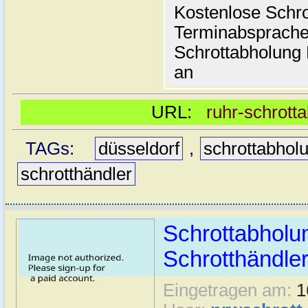
Kostenlose Schr
Terminabsprache
Schrottabholung
an
URL:
ruhr-schrott
TAGs:
düsseldorf
,
schrottabhol
schrotthändler
Schrottabholu
Schrotthändle
Eingetragen am:
1