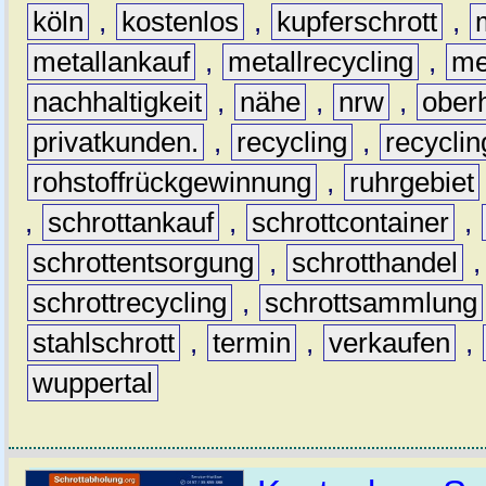
köln
,
kostenlos
,
kupferschrott
,
metallankauf
,
metallrecycling
,
me
nachhaltigkeit
,
nähe
,
nrw
,
ober
privatkunden.
,
recycling
,
recyclin
rohstoffrückgewinnung
,
ruhrgebiet
,
schrottankauf
,
schrottcontainer
,
schrottentsorgung
,
schrotthandel
schrottrecycling
,
schrottsammlung
stahlschrott
,
termin
,
verkaufen
,
wuppertal