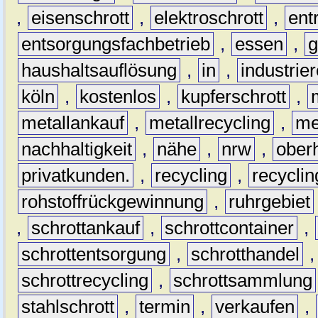
,
eisenschrott
,
elektroschrott
,
ent
entsorgungsfachbetrieb
,
essen
,
g
haushaltsauflösung
,
in
,
industrie
köln
,
kostenlos
,
kupferschrott
,
metallankauf
,
metallrecycling
,
me
nachhaltigkeit
,
nähe
,
nrw
,
ober
privatkunden.
,
recycling
,
recyclin
rohstoffrückgewinnung
,
ruhrgebiet
,
schrottankauf
,
schrottcontainer
,
schrottentsorgung
,
schrotthandel
schrottrecycling
,
schrottsammlung
stahlschrott
,
termin
,
verkaufen
,