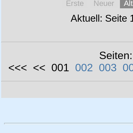
Erste
Neuer
Äl
Aktuell: Seite
Seiten
<<< << 001
002
003
0