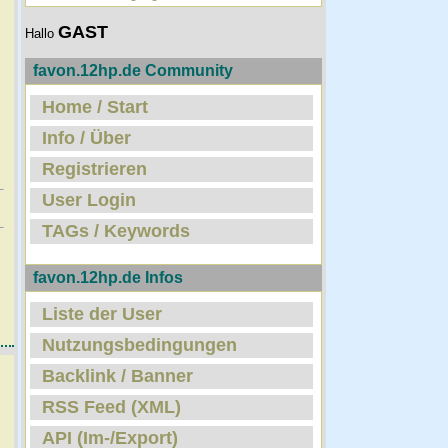
GAST
Hallo
favon.12hp.de Community
Home / Start
Info / Über
Registrieren
User Login
TAGs / Keywords
favon.12hp.de Infos
Liste der User
Nutzungsbedingungen
Backlink / Banner
RSS Feed (XML)
API (Im-/Export)