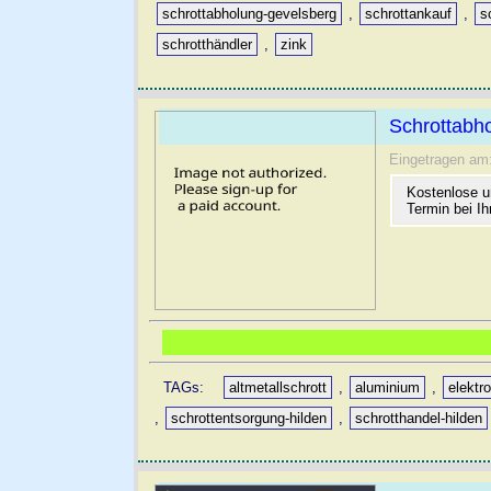
schrottabholung-gevelsberg
,
schrottankauf
,
s
schrotthändler
,
zink
Schrottabho
Eingetragen am
Kostenlose un
Termin bei Ih
TAGs:
altmetallschrott
,
aluminium
,
elektr
,
schrottentsorgung-hilden
,
schrotthandel-hilden