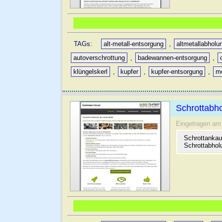
TAGs:
alt-metall-entsorgung
,
altmetallabholu
autoverschrottung
,
badewannen-entsorgung
,
klüngelskerl
,
kupfer
,
kupfer-entsorgung
,
me
Schrottabho
Eingetragen am
Schrottankauf
Schrottabhol