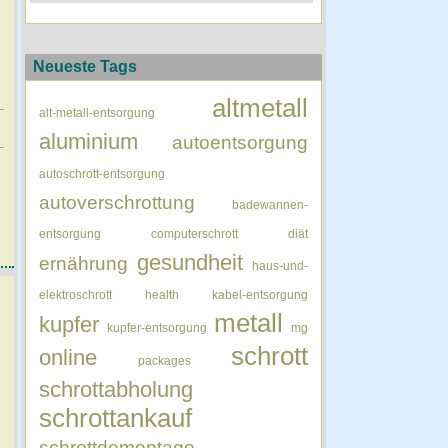
Neueste Tags
altmetall
alt-metall-entsorgung
aluminium
autoentsorgung
autoschrott-entsorgung
autoverschrottung
badewannen-
entsorgung
computerschrott
diät
gesundheit
ernährung
haus-und-
elektroschrott
health
kabel-entsorgung
metall
kupfer
kupfer-entsorgung
mg
schrott
online
packages
schrottabholung
schrottankauf
schrottdemontage