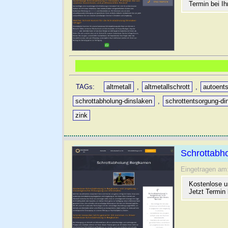
Termin bei Ih
TAGs:
altmetall
,
altmetallschrott
,
autoent
schrottabholung-dinslaken
,
schrottentsorgung-di
zink
Schrottabh
Eingetragen am
Kostenlose u
Jetzt Termin 