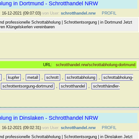
olung in Dortmund - Schrotthandel NRW
:
16-12-2021 (09:07:03)
von User:
schrotthandel.nrw
PROFIL
nd professionelle Schrottabholung | Schrottentsorgung | in Dortmund Jetzt
ren Klüngelskerlen vereinbaren
URL:
schrotthandel.nrw/schrottabholung-dortmund
t
,
kupfer
,
metall
,
schrott
,
schrottabholung
,
schrottabholung-
,
schrottentsorgung-dortmund
,
schrotthandel
,
schrotthändler-
olung in Dinslaken - Schrotthandel NRW
:
16-12-2021 (09:02:31)
von User:
schrotthandel.nrw
PROFIL
d professionelle Schrottabholung | Schrottentsorgung | in Dinslaken Jetzt