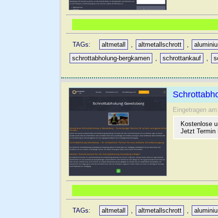
TAGs:
altmetall
,
altmetallschrott
,
alumini
schrottabholung-bergkamen
,
schrottankauf
,
s
Schrottabh
Eingetragen am
Kostenlose un
Jetzt Termin 
TAGs:
altmetall
,
altmetallschrott
,
alumini