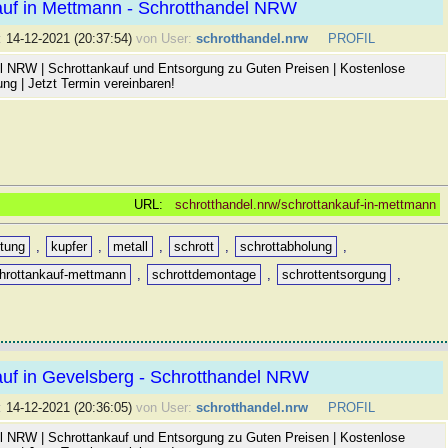
auf in Mettmann - Schrotthandel NRW
:
14-12-2021 (20:37:54)
von User:
schrotthandel.nrw
PROFIL
l NRW | Schrottankauf und Entsorgung zu Guten Preisen | Kostenlose
ng | Jetzt Termin vereinbaren!
URL:
schrotthandel.nrw/schrottankauf-in-mettmann
ttung
,
kupfer
,
metall
,
schrott
,
schrottabholung
,
hrottankauf-mettmann
,
schrottdemontage
,
schrottentsorgung
,
auf in Gevelsberg - Schrotthandel NRW
:
14-12-2021 (20:36:05)
von User:
schrotthandel.nrw
PROFIL
l NRW | Schrottankauf und Entsorgung zu Guten Preisen | Kostenlose