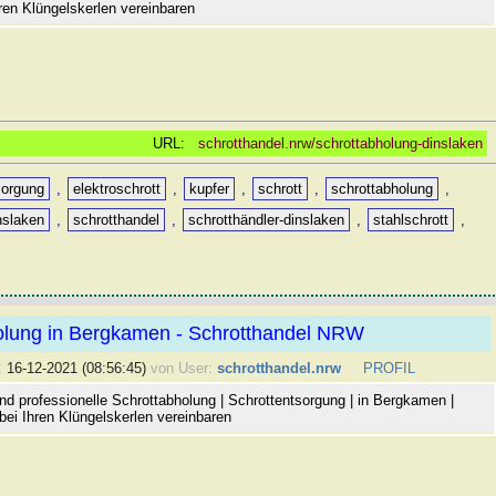
ren Klüngelskerlen vereinbaren
URL:
schrotthandel.nrw/schrottabholung-dinslaken
sorgung
,
elektroschrott
,
kupfer
,
schrott
,
schrottabholung
,
nslaken
,
schrotthandel
,
schrotthändler-dinslaken
,
stahlschrott
,
olung in Bergkamen - Schrotthandel NRW
:
16-12-2021 (08:56:45)
von User:
schrotthandel.nrw
PROFIL
nd professionelle Schrottabholung | Schrottentsorgung | in Bergkamen |
bei Ihren Klüngelskerlen vereinbaren