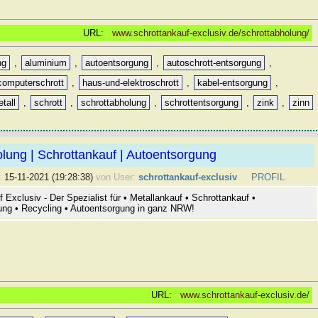
URL:
www.schrottankauf-exclusiv.de/schrottabholung/
ng
,
aluminium
,
autoentsorgung
,
autoschrott-entsorgung
,
computerschrott
,
haus-und-elektroschrott
,
kabel-entsorgung
,
tall
,
schrott
,
schrottabholung
,
schrottentsorgung
,
zink
,
zinn
lung | Schrottankauf | Autoentsorgung
:
15-11-2021 (19:28:38)
von User:
schrottankauf-exclusiv
PROFIL
 Exclusiv - Der Spezialist für • Metallankauf • Schrottankauf •
ung • Recycling • Autoentsorgung in ganz NRW!
URL:
www.schrottankauf-exclusiv.de/