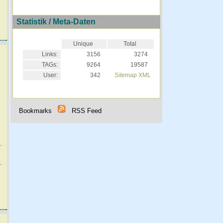
Statistik / Meta-Daten
Unique
Total
Links:
3156
3274
TAGs:
9264
19587
User:
342
Sitemap XML
Bookmarks
RSS Feed