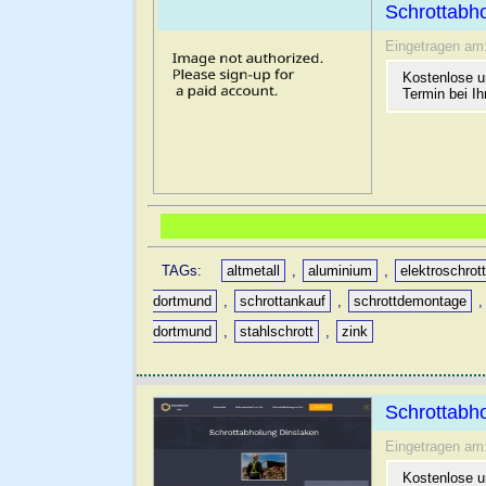
Schrottabh
Eingetragen am
Kostenlose u
Termin bei Ih
TAGs:
altmetall
,
aluminium
,
elektroschrot
dortmund
,
schrottankauf
,
schrottdemontage
dortmund
,
stahlschrott
,
zink
Schrottabh
Eingetragen am
Kostenlose un