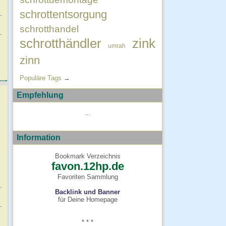
schrottentsorgung
schrotthandel
schrotthändler
zink
umrah
zinn
Populäre Tags
→
Empfehlung
...
Information
Bookmark Verzeichnis
favon.12hp.de
Favoriten Sammlung
Backlink und Banner
für Deine Homepage
* * *