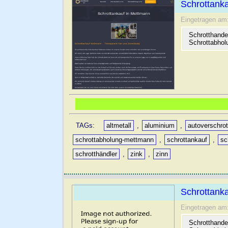
Schrottank
Eingetragen am
Schrotthande
Schrottabholu
TAGs:
altmetall
,
aluminium
,
autoverschro
schrottabholung-mettmann
,
schrottankauf
,
sc
schrotthändler
,
zink
,
zinn
Schrottank
Eingetragen am
Schrotthande