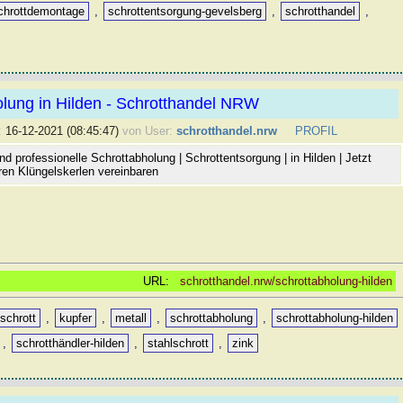
chrottdemontage
,
schrottentsorgung-gevelsberg
,
schrotthandel
,
lung in Hilden - Schrotthandel NRW
:
16-12-2021 (08:45:47)
von User:
schrotthandel.nrw
PROFIL
d professionelle Schrottabholung | Schrottentsorgung | in Hilden | Jetzt
ren Klüngelskerlen vereinbaren
URL:
schrotthandel.nrw/schrottabholung-hilden
oschrott
,
kupfer
,
metall
,
schrottabholung
,
schrottabholung-hilden
,
schrotthändler-hilden
,
stahlschrott
,
zink