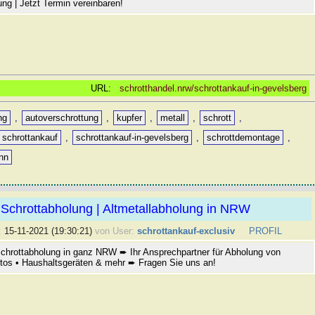
ng | Jetzt Termin vereinbaren!
URL:
schrotthandel.nrw/schrottankauf-in-gevelsberg
ng
,
autoverschrottung
,
kupfer
,
metall
,
schrott
,
schrottankauf
,
schrottankauf-in-gevelsberg
,
schrottdemontage
,
inn
Schrottabholung | Altmetallabholung in NRW
:
15-11-2021 (19:30:21)
von User:
schrottankauf-exclusiv
PROFIL
chrottabholung in ganz NRW ➨ Ihr Ansprechpartner für Abholung von
utos • Haushaltsgeräten & mehr ➨ Fragen Sie uns an!