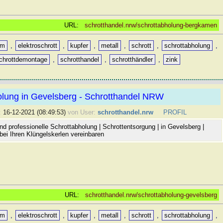
URL:
schrotthandel.nrw/schrottabholung-bergkamen
um
,
elektroschrott
,
kupfer
,
metall
,
schrott
,
schrottabholung
,
chrottdemontage
,
schrotthandel
,
schrotthändler
,
zink
olung in Gevelsberg - Schrotthandel NRW
:
16-12-2021 (08:49:53)
von User:
schrotthandel.nrw
PROFIL
d professionelle Schrottabholung | Schrottentsorgung | in Gevelsberg |
bei Ihren Klüngelskerlen vereinbaren
URL:
schrotthandel.nrw/schrottabholung-gevelsberg
um
,
elektroschrott
,
kupfer
,
metall
,
schrott
,
schrottabholung
,