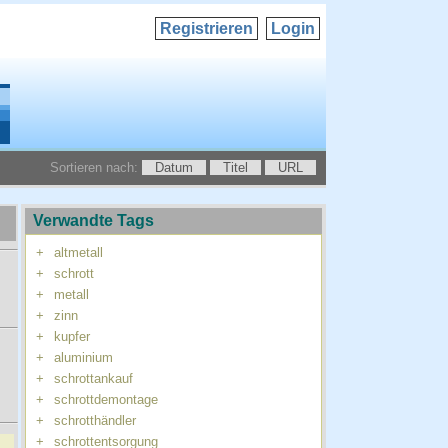
Registrieren
Login
Sortieren nach:
Datum
Titel
URL
Verwandte Tags
+
altmetall
+
schrott
+
metall
+
zinn
+
kupfer
+
aluminium
+
schrottankauf
+
schrottdemontage
+
schrotthändler
+
schrottentsorgung