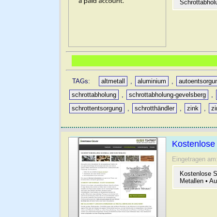
Schrottabholu
TAGs:
altmetall
,
aluminium
,
autoentsorgu
schrottabholung
,
schrottabholung-gevelsberg
,
schrottentsorgung
,
schrotthändler
,
zink
,
z
Kostenlose 
Eingetragen am
Kostenlose S
Metallen • A