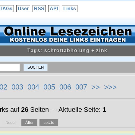
TAGs
User
RSS
API
Links
Tags: schrottabholung + zink
02
003
004
005
006
007
>>
>>>
ks auf
26
Seiten --- Aktuelle Seite:
1
Neuer
Älter
Letzte