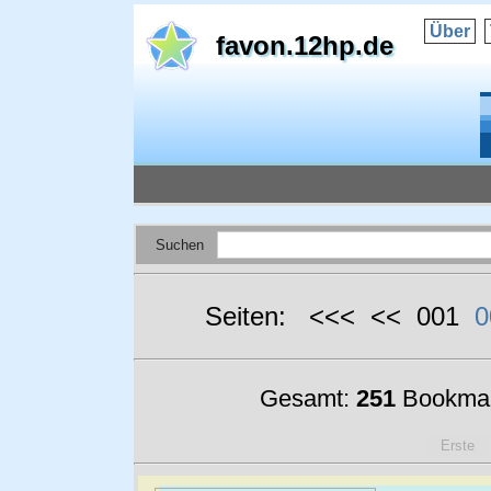
Über
favon.12hp.de
Suchen
Seiten: <<< << 001
0
Gesamt:
251
Bookmar
Erste