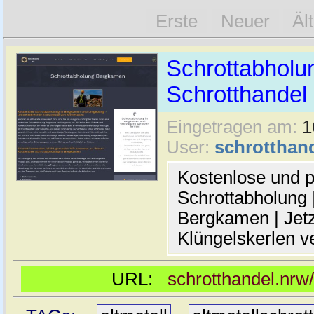
Erste
Neuer
Äl
Schrottabholu
Schrotthande
Eingetragen am:
1
User:
schrotthan
Kostenlose und p
Schrottabholung |
Bergkamen | Jetz
Klüngelskerlen v
URL:
schrotthandel.nrw