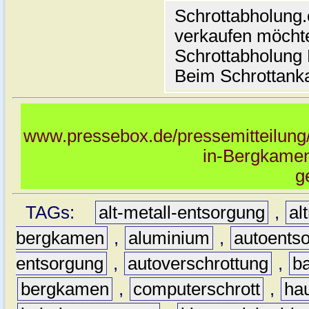
Schrottabholung.
verkaufen möcht
Schrottabholung 
Beim Schrottank
www.pressebox.de/pressemitteilung/
in-Bergkamen
g
TAGs:
alt-metall-entsorgung
,
al
bergkamen
,
aluminium
,
autoents
entsorgung
,
autoverschrottung
,
b
bergkamen
,
computerschrott
,
hau