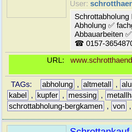
User:
schrotthaen
Schrottabholung
Abholung ✅ fach
Abbauarbeiten ✅ 
☎ 0157-365487
URL:
www.schrotthaendl
TAGs:
abholung
,
altmetall
,
al
kabel
,
kupfer
,
messing
,
metallh
schrottabholung-bergkamen
,
von
Schrottankauf