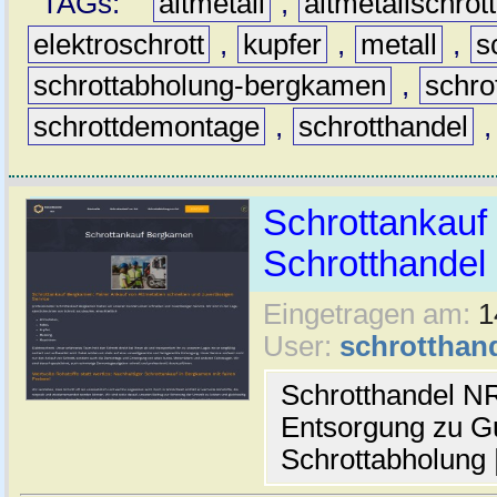
TAGs:
altmetall
,
altmetallschrott
elektroschrott
,
kupfer
,
metall
,
s
schrottabholung-bergkamen
,
schro
schrottdemontage
,
schrotthandel
Schrottankauf
Schrotthande
Eingetragen am:
1
User:
schrotthan
Schrotthandel N
Entsorgung zu Gu
Schrottabholung 