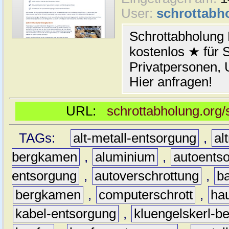
User:
schrottabh
Schrottabholung
kostenlos ★ für S
Privatpersonen,
Hier anfragen!
URL:
schrottabholung.org
TAGs:
alt-metall-entsorgung
,
al
bergkamen
,
aluminium
,
autoents
entsorgung
,
autoverschrottung
,
b
bergkamen
,
computerschrott
,
hau
kabel-entsorgung
,
kluengelskerl-