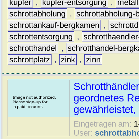
kupfer
,
kupfer-entsorgung
,
metall
schrottabholung
,
schrottabholung
schrottankauf-bergkamen
,
schrott
schrottentsorgung
,
schrotthaendle
schrotthandel
,
schrotthandel-berg
schrottplatz
,
zink
,
zinn
Schrotthändle
geordnetes Re
gewährleistet,
Eingetragen am:
1
User:
schrottabh