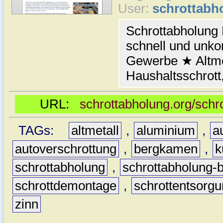
User:
schrottabh
Schrottabholung
schnell und unkom
Gewerbe ★ Altmet
Haushaltsschrott
URL:
schrottabholung.org/sch
TAGs:
altmetall
,
aluminium
,
a
autoverschrottung
,
bergkamen
,
k
schrottabholung
,
schrottabholung
schrottdemontage
,
schrottentsorg
zinn