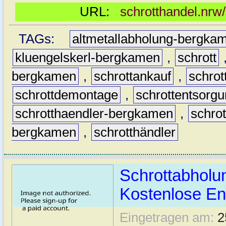
URL:
schrotthandel.nrw
TAGs:
altmetallabholung-bergka
kluengelskerl-bergkamen
,
schrott
bergkamen
,
schrottankauf
,
schro
schrottdemontage
,
schrottentsorg
schrotthaendler-bergkamen
,
schro
bergkamen
,
schrotthändler
Schrottabhol
Kostenlose En
Eingetragen am:
2