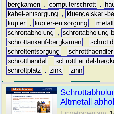
bergkamen
,
computerschrott
,
hau
kabel-entsorgung
,
kluengelskerl-
kupfer
,
kupfer-entsorgung
,
metall
schrottabholung
,
schrottabholung
schrottankauf-bergkamen
,
schrott
schrottentsorgung
,
schrotthaendle
schrotthandel
,
schrotthandel-berg
schrottplatz
,
zink
,
zinn
Schrottabholu
Altmetall abho
Eingetragen am:
1