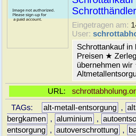
Schrotthändler
Eingetragen am:
1
User:
schrottabh
Schrottankauf in
Preisen ★ Zerleg
übernehmen wir
Altmetallentsorg
URL:
schrottabholung.o
TAGs:
alt-metall-entsorgung
,
al
bergkamen
,
aluminium
,
autoents
entsorgung
,
autoverschrottung
,
b