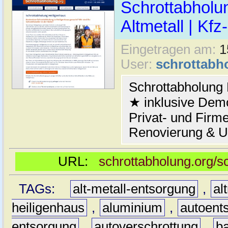
Schrottabholu
Altmetall | Kfz
Eingetragen am:
1
User:
schrottabh
Schrottabholung 
★ inklusive Demo
Privat- und Firm
Renovierung & 
URL:
schrottabholung.org/s
TAGs:
alt-metall-entsorgung
,
al
heiligenhaus
,
aluminium
,
autoent
entsorgung
,
autoverschrottung
,
b