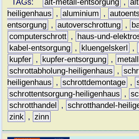
TAGs:
alt-metall-entsorgung
,
al
heiligenhaus
,
aluminium
,
autoent
entsorgung
,
autoverschrottung
,
b
computerschrott
,
haus-und-elektro
kabel-entsorgung
,
kluengelskerl
,
kupfer
,
kupfer-entsorgung
,
metall
schrottabholung-heiligenhaus
,
schr
heiligenhaus
,
schrottdemontage
,
schrottentsorgung-heiligenhaus
,
sc
schrotthandel
,
schrotthandel-heili
zink
,
zinn