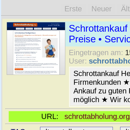
Erste
Neuer
Äl
Schrottankauf
Preise • Servi
Eingetragen am:
1
User:
schrottabh
Schrottankauf He
Firmenkunden ★ 
Ankauf zu guten
möglich ★ Wir k
URL:
schrottabholung.org