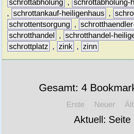
schrottabholung
,
schrottabholung-
,
schrottankauf-heiligenhaus
,
schr
schrottentsorgung
,
schrotthaendler
schrotthandel
,
schrotthandel-heili
schrottplatz
,
zink
,
zinn
Gesamt: 4 Bookmark
Erste
Neuer
Äl
Aktuell: Seite