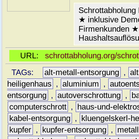
Schrottabholung 
★ inklusive Demo
Firmenkunden ★ 
Haushaltsauflösu
URL:
schrottabholung.org/schro
TAGs:
alt-metall-entsorgung
,
al
heiligenhaus
,
aluminium
,
autoent
entsorgung
,
autoverschrottung
,
b
computerschrott
,
haus-und-elektro
kabel-entsorgung
,
kluengelskerl-h
kupfer
,
kupfer-entsorgung
,
metall