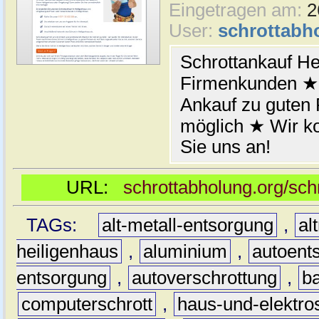
Eingetragen am:
2
User:
schrottabh
Schrottankauf He
Firmenkunden ★ 
Ankauf zu guten
möglich ★ Wir 
Sie uns an!
URL:
schrottabholung.org/sch
TAGs:
alt-metall-entsorgung
,
al
heiligenhaus
,
aluminium
,
autoent
entsorgung
,
autoverschrottung
,
b
computerschrott
,
haus-und-elektro