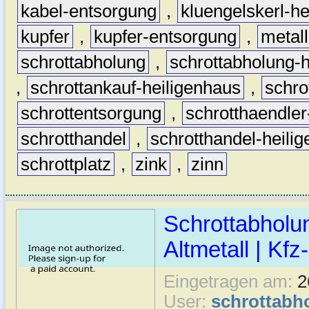
kabel-entsorgung
,
kluengelskerl-h
kupfer
,
kupfer-entsorgung
,
metall
schrottabholung
,
schrottabholung-
,
schrottankauf-heiligenhaus
,
schr
schrottentsorgung
,
schrotthaendler
schrotthandel
,
schrotthandel-heili
schrottplatz
,
zink
,
zinn
Schrottabholu
Altmetall | Kfz
Eingetragen am:
2
User:
schrottabh