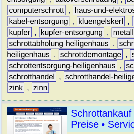
computerschrott
,
haus-und-elektro
kabel-entsorgung
,
kluengelskerl
,
kupfer
,
kupfer-entsorgung
,
metall
schrottabholung-heiligenhaus
,
schr
heiligenhaus
,
schrottdemontage
,
schrottentsorgung-heiligenhaus
,
sc
schrotthandel
,
schrotthandel-heili
zink
,
zinn
Schrottankauf
Preise • Servi