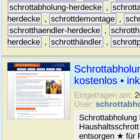
schrottabholung-herdecke
,
schrott
herdecke
,
schrottdemontage
,
sch
schrotthaendler-herdecke
,
schrott
herdecke
,
schrotthändler
,
schrottp
Schrottabholu
kostenlos • i
Eingetragen am:
2
User:
schrottabh
Schrottabholung 
Haushaltsschrott
entsorgen ★ für 