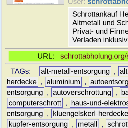
User:
schrottabh
Schrottankauf He
Altmetall und Sch
Privat- und Fir
Verladen inklusiv
URL:
schrottabholung.org/
TAGs:
alt-metall-entsorgung
,
al
herdecke
,
aluminium
,
autoentsor
entsorgung
,
autoverschrottung
,
b
computerschrott
,
haus-und-elektro
entsorgung
,
kluengelskerl-herdeck
kupfer-entsorgung
,
metall
,
schrot