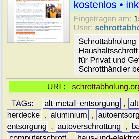
kostenlos • i
Eingetragen am:
1
User:
schrottabh
Schrottabholung 
Haushaltsschrott
für Privat und G
Schrotthändler be
URL:
schrottabholung.or
TAGs:
alt-metall-entsorgung
,
al
herdecke
,
aluminium
,
autoentsor
entsorgung
,
autoverschrottung
,
b
computerschrott
,
haus-und-elektro