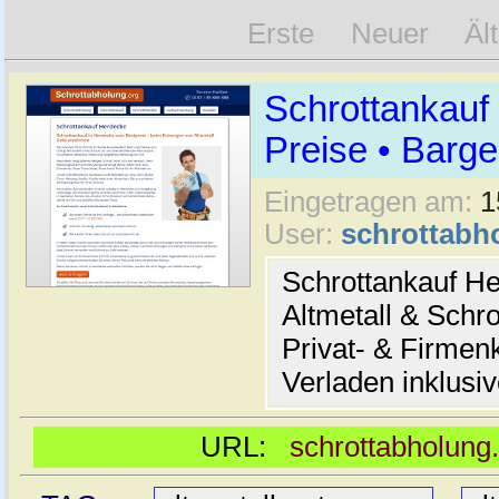
Erste
Neuer
Äl
Schrottankauf
Preise • Barge
Eingetragen am:
1
User:
schrottabh
Schrottankauf He
Altmetall & Schro
Privat- & Firme
Verladen inklusi
URL:
schrottabholung