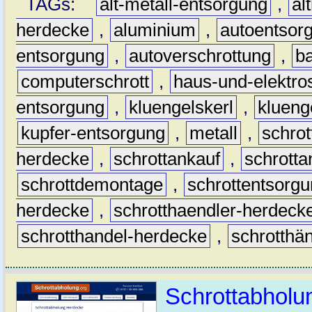
TAGs:
alt-metall-entsorgung
,
al
herdecke
,
aluminium
,
autoentsor
entsorgung
,
autoverschrottung
,
b
computerschrott
,
haus-und-elektro
entsorgung
,
kluengelskerl
,
klueng
kupfer-entsorgung
,
metall
,
schrot
herdecke
,
schrottankauf
,
schrott
schrottdemontage
,
schrottentsorg
herdecke
,
schrotthaendler-herdeck
schrotthandel-herdecke
,
schrotthä
Schrottabholu