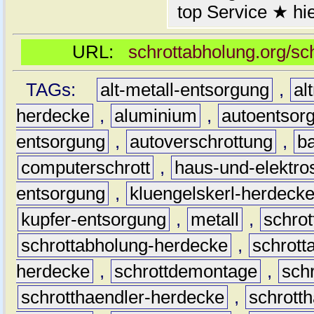
top Service ★ hie
URL:
schrottabholung.org/sc
TAGs:
alt-metall-entsorgung
,
al
herdecke
,
aluminium
,
autoentsor
entsorgung
,
autoverschrottung
,
b
computerschrott
,
haus-und-elektro
entsorgung
,
kluengelskerl-herdeck
kupfer-entsorgung
,
metall
,
schrot
schrottabholung-herdecke
,
schrott
herdecke
,
schrottdemontage
,
sch
schrotthaendler-herdecke
,
schrott