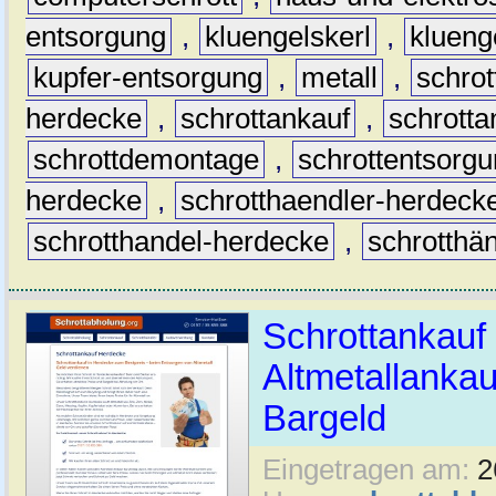
entsorgung
,
kluengelskerl
,
klueng
kupfer-entsorgung
,
metall
,
schrot
herdecke
,
schrottankauf
,
schrott
schrottdemontage
,
schrottentsorg
herdecke
,
schrotthaendler-herdeck
schrotthandel-herdecke
,
schrotthä
Schrottankauf
Altmetallankauf
Bargeld
Eingetragen am:
2