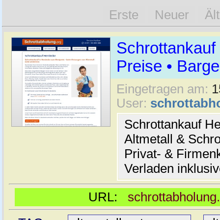
Erste
Neuer
Äl
Schrottankauf
Preise • Barge
Eingetragen am:
1
User:
schrottabh
Schrottankauf He
Altmetall & Schro
Privat- & Firme
Verladen inklusi
URL:
schrottabholung