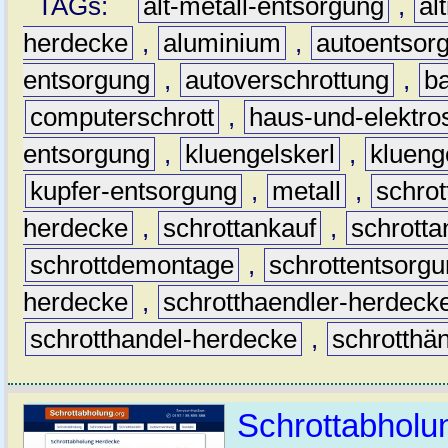
TAGs:
alt-metall-entsorgung
,
al
herdecke
,
aluminium
,
autoentsor
entsorgung
,
autoverschrottung
,
b
computerschrott
,
haus-und-elektro
entsorgung
,
kluengelskerl
,
klueng
kupfer-entsorgung
,
metall
,
schrot
herdecke
,
schrottankauf
,
schrott
schrottdemontage
,
schrottentsorg
herdecke
,
schrotthaendler-herdeck
schrotthandel-herdecke
,
schrotthä
Schrottabholu