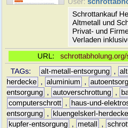
User:
schrottabh
Schrottankauf He
Altmetall und Sch
Privat- und Fir
Verladen inklusiv
URL:
schrottabholung.org/
TAGs:
alt-metall-entsorgung
,
al
herdecke
,
aluminium
,
autoentsor
entsorgung
,
autoverschrottung
,
b
computerschrott
,
haus-und-elektro
entsorgung
,
kluengelskerl-herdeck
kupfer-entsorgung
,
metall
,
schrot