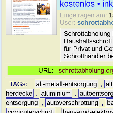
kostenlos • i
Eingetragen am:
1
User:
schrottabh
Schrottabholung 
Haushaltsschrott
für Privat und G
Schrotthändler be
URL:
schrottabholung.or
TAGs:
alt-metall-entsorgung
,
al
herdecke
,
aluminium
,
autoentsor
entsorgung
,
autoverschrottung
,
b
computerschrott
,
haus-und-elektro