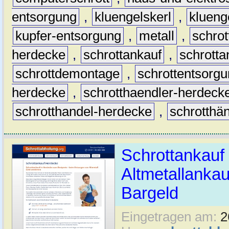
entsorgung
,
kluengelskerl
,
klueng
kupfer-entsorgung
,
metall
,
schrot
herdecke
,
schrottankauf
,
schrott
schrottdemontage
,
schrottentsorg
herdecke
,
schrotthaendler-herdeck
schrotthandel-herdecke
,
schrotthä
Schrottankauf
Altmetallankauf
Bargeld
Eingetragen am:
2