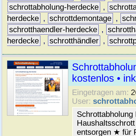
schrottabholung-herdecke
,
schrott
herdecke
,
schrottdemontage
,
sch
schrotthaendler-herdecke
,
schrott
herdecke
,
schrotthändler
,
schrottp
Schrottabholu
kostenlos • i
Eingetragen am:
2
User:
schrottabh
Schrottabholung 
Haushaltsschrott
entsorgen ★ für 