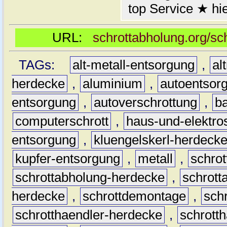
top Service ★ hie
URL:
schrottabholung.org/sc
TAGs:
alt-metall-entsorgung
,
al
herdecke
,
aluminium
,
autoentsor
entsorgung
,
autoverschrottung
,
b
computerschrott
,
haus-und-elektro
entsorgung
,
kluengelskerl-herdeck
kupfer-entsorgung
,
metall
,
schrot
schrottabholung-herdecke
,
schrott
herdecke
,
schrottdemontage
,
sch
schrotthaendler-herdecke
,
schrott