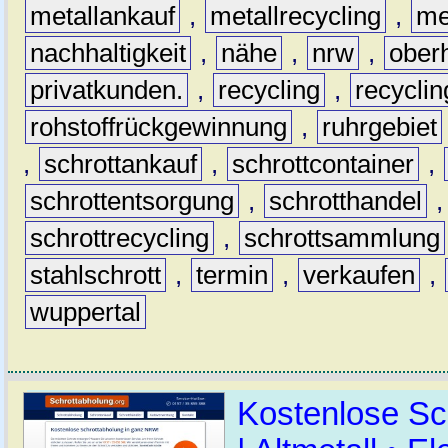
metallankauf
,
metallrecycling
,
me
nachhaltigkeit
,
nähe
,
nrw
,
ober
privatkunden.
,
recycling
,
recyclin
rohstoffrückgewinnung
,
ruhrgebiet
,
schrottankauf
,
schrottcontainer
,
schrottentsorgung
,
schrotthandel
schrottrecycling
,
schrottsammlung
stahlschrott
,
termin
,
verkaufen
,
wuppertal
Kostenlose Sc