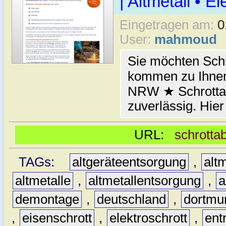
| Altmetall • E
Eingetragen am:
0
User:
mahmoud
Sie möchten Schr
kommen zu Ihnen
NRW ★ Schrottab
zuverlässig. Hier
URL:
schrotta
TAGs:
altgeräteentsorgung
,
altm
altmetalle
,
altmetallentsorgung
,
a
demontage
,
deutschland
,
dortmu
,
eisenschrott
,
elektroschrott
,
ent