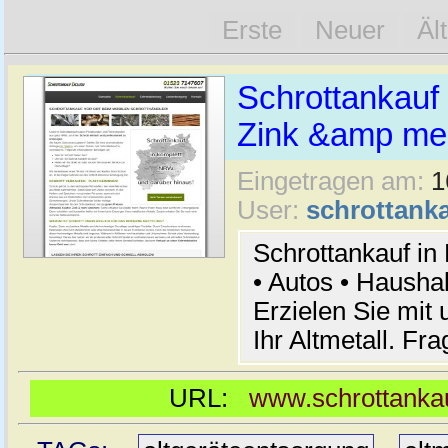
Erste
Neuer
Äl
Schrottankauf 
Zink &amp meh
Eingetragen am:
1
User:
schrottanka
Schrottankauf in
• Autos • Hausha
Erzielen Sie mit 
Ihr Altmetall. Fr
URL:
www.schrottankau