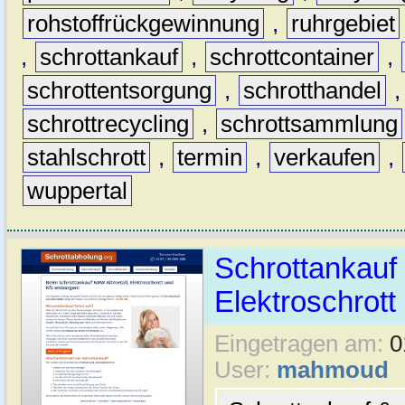
rohstoffrückgewinnung
,
ruhrgebiet
,
schrottankauf
,
schrottcontainer
,
schrottentsorgung
,
schrotthandel
schrottrecycling
,
schrottsammlung
stahlschrott
,
termin
,
verkaufen
,
wuppertal
Schrottankauf 
Elektroschrott 
Eingetragen am:
0
User:
mahmoud