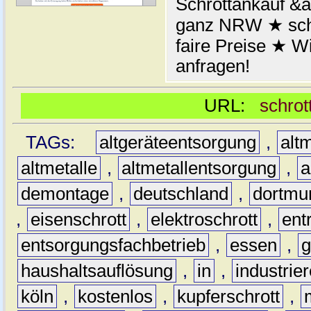
Schrottankauf &a
ganz NRW ★ schn
faire Preise ★ W
anfragen!
URL:
schrot
TAGs:
altgeräteentsorgung
,
altm
altmetalle
,
altmetallentsorgung
,
a
demontage
,
deutschland
,
dortmu
,
eisenschrott
,
elektroschrott
,
ent
entsorgungsfachbetrieb
,
essen
,
g
haushaltsauflösung
,
in
,
industrie
köln
,
kostenlos
,
kupferschrott
,