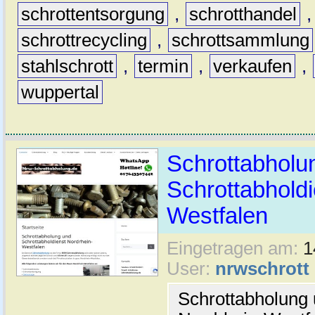
schrottentsorgung
,
schrotthandel
schrottrecycling
,
schrottsammlung
stahlschrott
,
termin
,
verkaufen
,
wuppertal
Schrottabholu
Schrottabholdi
Westfalen
Eingetragen am:
1
User:
nrwschrott
Schrottabholung 