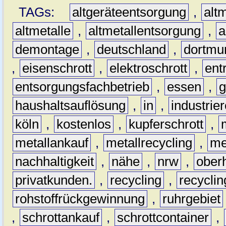
TAGs:
altgeräteentsorgung
,
altm
altmetalle
,
altmetallentsorgung
,
a
demontage
,
deutschland
,
dortmu
,
eisenschrott
,
elektroschrott
,
ent
entsorgungsfachbetrieb
,
essen
,
g
haushaltsauflösung
,
in
,
industrie
köln
,
kostenlos
,
kupferschrott
,
metallankauf
,
metallrecycling
,
me
nachhaltigkeit
,
nähe
,
nrw
,
ober
privatkunden.
,
recycling
,
recyclin
rohstoffrückgewinnung
,
ruhrgebiet
,
schrottankauf
,
schrottcontainer
,