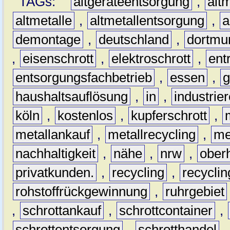
TAGs:
altgeräteentsorgung
,
altm
altmetalle
,
altmetallentsorgung
,
a
demontage
,
deutschland
,
dortmu
,
eisenschrott
,
elektroschrott
,
ent
entsorgungsfachbetrieb
,
essen
,
g
haushaltsauflösung
,
in
,
industrie
köln
,
kostenlos
,
kupferschrott
,
metallankauf
,
metallrecycling
,
me
nachhaltigkeit
,
nähe
,
nrw
,
ober
privatkunden.
,
recycling
,
recyclin
rohstoffrückgewinnung
,
ruhrgebiet
,
schrottankauf
,
schrottcontainer
,
schrottentsorgung
,
schrotthandel