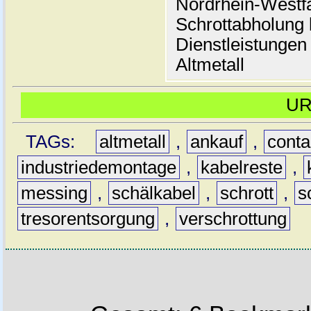
Nordrhein-Westf
Schrottabholung b
Dienstleistungen
Altmetall
U
TAGs:
altmetall
,
ankauf
,
conta
industriedemontage
,
kabelreste
,
messing
,
schälkabel
,
schrott
,
s
tresorentsorgung
,
verschrottung