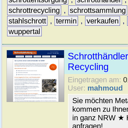
schrottrecycling
,
schrottsammlung
stahlschrott
,
termin
,
verkaufen
,
wuppertal
Schrotthändler
Recycling
Eingetragen am:
0
User:
mahmoud
Sie möchten Meta
kommen zu Ihnen
in ganz NRW ★ H
anfragen!