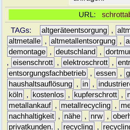
URL:
schrotta
TAGs:
altgeräteentsorgung
,
altm
altmetalle
,
altmetallentsorgung
,
a
demontage
,
deutschland
,
dortmu
,
eisenschrott
,
elektroschrott
,
ent
entsorgungsfachbetrieb
,
essen
,
g
haushaltsauflösung
,
in
,
industrie
köln
,
kostenlos
,
kupferschrott
,
metallankauf
,
metallrecycling
,
me
nachhaltigkeit
,
nähe
,
nrw
,
ober
privatkunden.
,
recycling
,
recyclin