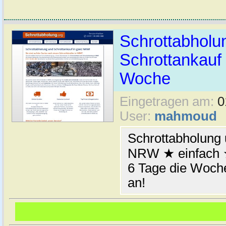
Schrottabhol
Schrottankauf 
Woche
Eingetragen am:
0
User:
mahmoud
Schrottabholung 
NRW ★ einfach ★
6 Tage die Woche
an!