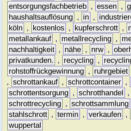
entsorgungsfachbetrieb
,
essen
,
g
haushaltsauflösung
,
in
,
industrie
köln
,
kostenlos
,
kupferschrott
,
metallankauf
,
metallrecycling
,
me
nachhaltigkeit
,
nähe
,
nrw
,
ober
privatkunden.
,
recycling
,
recyclin
rohstoffrückgewinnung
,
ruhrgebiet
,
schrottankauf
,
schrottcontainer
,
schrottentsorgung
,
schrotthandel
schrottrecycling
,
schrottsammlung
stahlschrott
,
termin
,
verkaufen
,
wuppertal