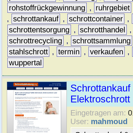
rohstoffrückgewinnung
,
ruhrgebiet
,
schrottankauf
,
schrottcontainer
,
schrottentsorgung
,
schrotthandel
schrottrecycling
,
schrottsammlung
stahlschrott
,
termin
,
verkaufen
,
wuppertal
Schrottankauf 
Elektroschrott 
Eingetragen am:
0
User:
mahmoud