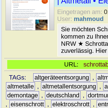
| Altmetall • E
Eingetragen am:
0
User:
mahmoud
Sie möchten Schr
kommen zu Ihnen
NRW ★ Schrottab
zuverlässig. Hier
URL:
schrotta
TAGs:
altgeräteentsorgung
,
altm
altmetalle
,
altmetallentsorgung
,
a
demontage
,
deutschland
,
dortmu
,
eisenschrott
,
elektroschrott
,
ent