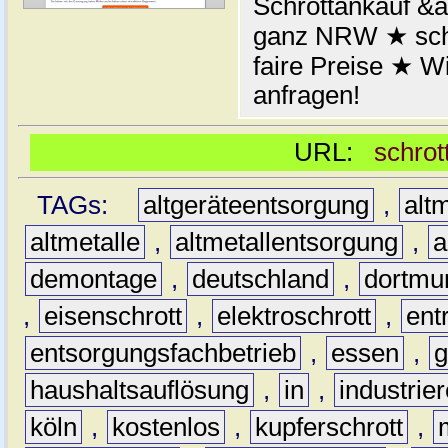
Schrottankauf &a
ganz NRW ★ schn
faire Preise ★ W
anfragen!
URL:
schrot
TAGs:
altgeräteentsorgung
,
altm
altmetalle
,
altmetallentsorgung
,
a
demontage
,
deutschland
,
dortmu
,
eisenschrott
,
elektroschrott
,
ent
entsorgungsfachbetrieb
,
essen
,
g
haushaltsauflösung
,
in
,
industrie
köln
,
kostenlos
,
kupferschrott
,