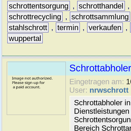
schrottentsorgung
,
schrotthandel
schrottrecycling
,
schrottsammlung
stahlschrott
,
termin
,
verkaufen
,
wuppertal
Schrottabhole
Eingetragen am:
1
User:
nrwschrott
Schrottabholer i
Dienstleistungen
Schrottentsorgun
Bereich Schrott