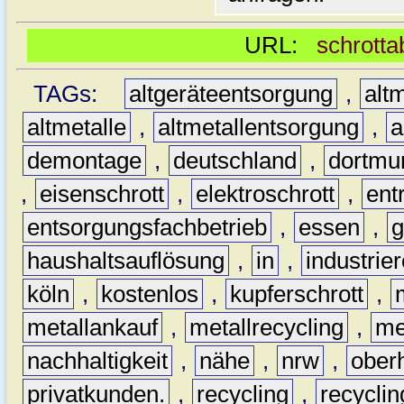
URL:
schrotta
TAGs:
altgeräteentsorgung
,
altm
altmetalle
,
altmetallentsorgung
,
a
demontage
,
deutschland
,
dortmu
,
eisenschrott
,
elektroschrott
,
ent
entsorgungsfachbetrieb
,
essen
,
g
haushaltsauflösung
,
in
,
industrie
köln
,
kostenlos
,
kupferschrott
,
metallankauf
,
metallrecycling
,
me
nachhaltigkeit
,
nähe
,
nrw
,
ober
privatkunden.
,
recycling
,
recyclin