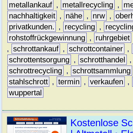
metallankauf
,
metallrecycling
,
me
nachhaltigkeit
,
nähe
,
nrw
,
ober
privatkunden.
,
recycling
,
recyclin
rohstoffrückgewinnung
,
ruhrgebiet
,
schrottankauf
,
schrottcontainer
,
schrottentsorgung
,
schrotthandel
schrottrecycling
,
schrottsammlung
stahlschrott
,
termin
,
verkaufen
,
wuppertal
Kostenlose Sc