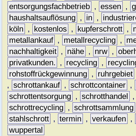
entsorgungsfachbetrieb
,
essen
,
g
haushaltsauflösung
,
in
,
industrie
köln
,
kostenlos
,
kupferschrott
,
metallankauf
,
metallrecycling
,
me
nachhaltigkeit
,
nähe
,
nrw
,
ober
privatkunden.
,
recycling
,
recyclin
rohstoffrückgewinnung
,
ruhrgebiet
,
schrottankauf
,
schrottcontainer
,
schrottentsorgung
,
schrotthandel
schrottrecycling
,
schrottsammlung
stahlschrott
,
termin
,
verkaufen
,
wuppertal