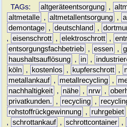
TAGs:
altgeräteentsorgung
,
altm
altmetalle
,
altmetallentsorgung
,
a
demontage
,
deutschland
,
dortmu
,
eisenschrott
,
elektroschrott
,
ent
entsorgungsfachbetrieb
,
essen
,
g
haushaltsauflösung
,
in
,
industrie
köln
,
kostenlos
,
kupferschrott
,
metallankauf
,
metallrecycling
,
me
nachhaltigkeit
,
nähe
,
nrw
,
ober
privatkunden.
,
recycling
,
recyclin
rohstoffrückgewinnung
,
ruhrgebiet
,
schrottankauf
,
schrottcontainer
,