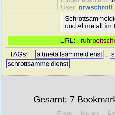
User:
nrwschrott
Schrottsammeldie
und Altmetall im
URL:
ruhrpottsch
TAGs:
altmetallsammeldienst
,
s
schrottsammeldienst
Gesamt: 7 Bookmark
Erste
Neuer
Äl