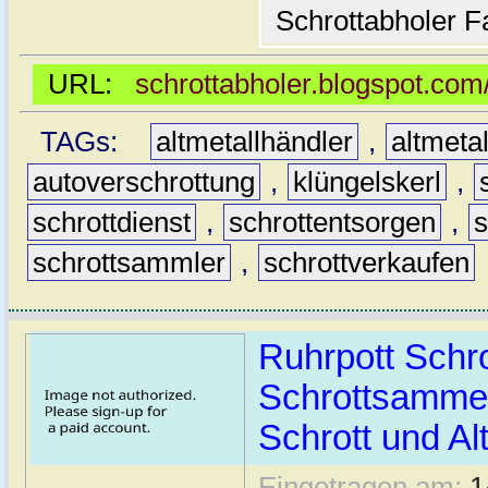
Schrottabholer F
URL:
schrottabholer.blogspot.com
TAGs:
altmetallhändler
,
altmeta
autoverschrottung
,
klüngelskerl
,
schrottdienst
,
schrottentsorgen
,
s
schrottsammler
,
schrottverkaufen
Ruhrpott Schro
Schrottsammeld
Schrott und Al
Eingetragen am:
1