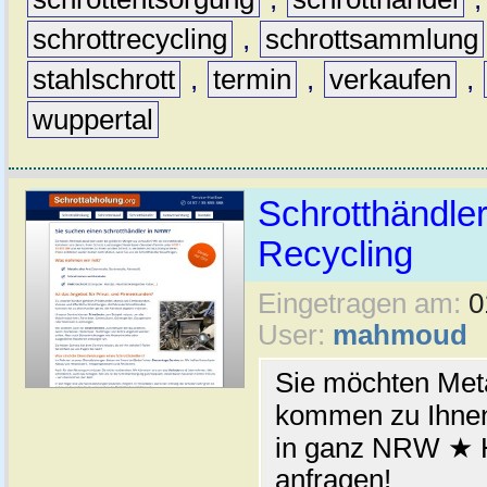
schrottrecycling
,
schrottsammlung
stahlschrott
,
termin
,
verkaufen
,
wuppertal
Schrotthändler
Recycling
Eingetragen am:
0
User:
mahmoud
Sie möchten Meta
kommen zu Ihnen
in ganz NRW ★ H
anfragen!