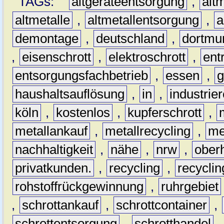
TAGs:
altgeräteentsorgung
,
altm
altmetalle
,
altmetallentsorgung
,
a
demontage
,
deutschland
,
dortmu
,
eisenschrott
,
elektroschrott
,
ent
entsorgungsfachbetrieb
,
essen
,
g
haushaltsauflösung
,
in
,
industrie
köln
,
kostenlos
,
kupferschrott
,
metallankauf
,
metallrecycling
,
me
nachhaltigkeit
,
nähe
,
nrw
,
ober
privatkunden.
,
recycling
,
recyclin
rohstoffrückgewinnung
,
ruhrgebiet
,
schrottankauf
,
schrottcontainer
,
schrottentsorgung
,
schrotthandel