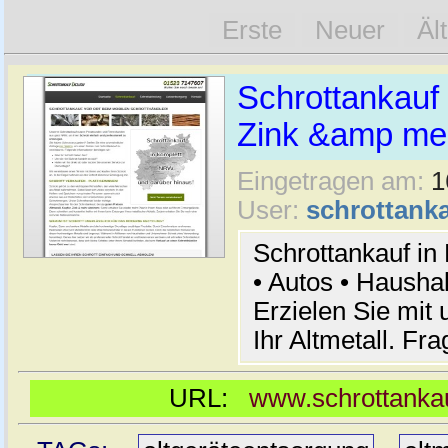
Erste
Neuer
Äl
Schrottankauf 
Zink &amp meh
Eingetragen am:
1
User:
schrottanka
Schrottankauf in
• Autos • Hausha
Erzielen Sie mit 
Ihr Altmetall. Fr
URL:
www.schrottankau