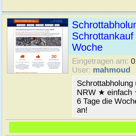
Schrottabhol
Schrottankauf 
Woche
Eingetragen am:
0
User:
mahmoud
Schrottabholung 
NRW ★ einfach ★
6 Tage die Woche
an!