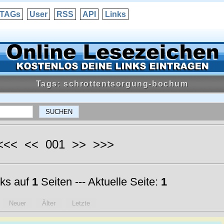
TAGs
User
RSS
API
Links
Tags: schrottentsorgung-bochum
 <<< << 001 >> >>>
ks auf
1
Seiten --- Aktuelle Seite:
1
Neuer
Älter
Letzte