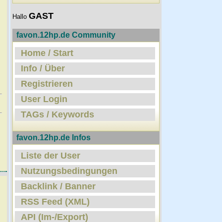
GAST
Hallo
favon.12hp.de Community
Home / Start
Info / Über
Registrieren
User Login
TAGs / Keywords
favon.12hp.de Infos
Liste der User
Nutzungsbedingungen
Backlink / Banner
RSS Feed (XML)
API (Im-/Export)