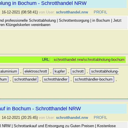
olung in Bochum - Schrotthandel NRW
:
16-12-2021 (08:58:41)
von User:
schrotthandel.nrw
PROFIL
nd professionelle Schrottabholung | Schrottentsorgung | in Bochum | Jetzt
ren Klüngelskerlen vereinbaren
URL:
schrotthandel.nrw/schrottabholung-bochum
aluminium
,
elektroschrott
,
kupfer
,
schrott
,
schrottabholung-
chum
,
schrotthandel
,
schrotthändler
,
schrotthändler-bochum
,
auf in Bochum - Schrotthandel NRW
:
14-12-2021 (20:25:45)
von User:
schrotthandel.nrw
PROFIL
l NRW | Schrottankauf und Entsorgung zu Guten Preisen | Kostenlose