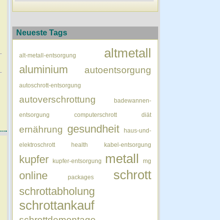
Neueste Tags
altmetall
alt-metall-entsorgung
aluminium
autoentsorgung
autoschrott-entsorgung
autoverschrottung
badewannen-
entsorgung
computerschrott
diät
gesundheit
ernährung
haus-und-
elektroschrott
health
kabel-entsorgung
metall
kupfer
kupfer-entsorgung
mg
schrott
online
packages
schrottabholung
schrottankauf
schrottdemontage