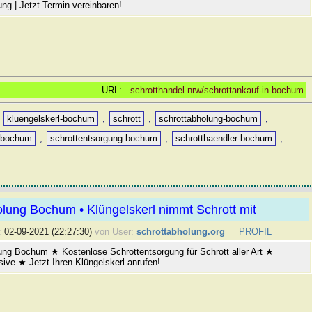
ng | Jetzt Termin vereinbaren!
URL:
schrotthandel.nrw/schrottankauf-in-bochum
,
kluengelskerl-bochum
,
schrott
,
schrottabholung-bochum
,
f-bochum
,
schrottentsorgung-bochum
,
schrotthaendler-bochum
,
lung Bochum • Klüngelskerl nimmt Schrott mit
:
02-09-2021 (22:27:30)
von User:
schrottabholung.org
PROFIL
ung Bochum ★ Kostenlose Schrottentsorgung für Schrott aller Art ★
sive ★ Jetzt Ihren Klüngelskerl anrufen!