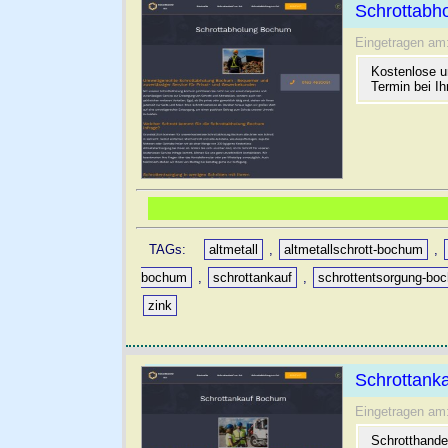
Schrottabh
Eingetragen am
Kostenlose u
Termin bei Ih
TAGs:
altmetall
,
altmetallschrott-bochum
,
bochum
,
schrottankauf
,
schrottentsorgung-bo
zink
Schrottank
Eingetragen am
Schrotthande