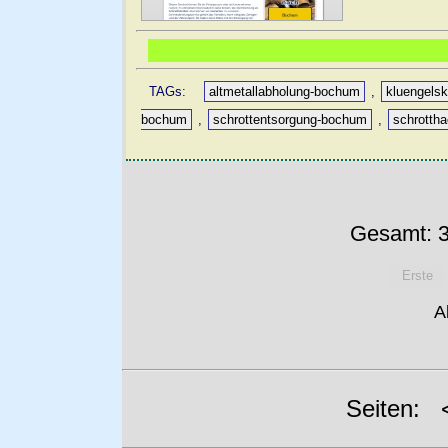
TAGs:
altmetallabholung-bochum
,
kluengels
bochum
,
schrottentsorgung-bochum
,
schrotth
Gesamt: 3
Erste
A
Seiten: