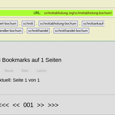
URL:
schrottabholung.org/schrottabholung-bochum/
kerl-bochum
,
schrott
,
schrottabholung-bochum
,
schrottankauf-
aendler-bochum
,
schrotthandel
,
schrotthandel-bochum
 Bookmarks auf 1 Seiten
Neuer
Älter
Letzte
ktuell: Seite 1 von 1
 <<< << 001 >> >>>