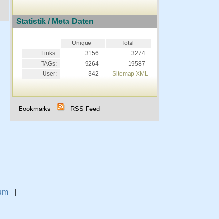
Statistik / Meta-Daten
Unique
Total
Links:
3156
3274
TAGs:
9264
19587
User:
342
Sitemap XML
Bookmarks
RSS Feed
um
|