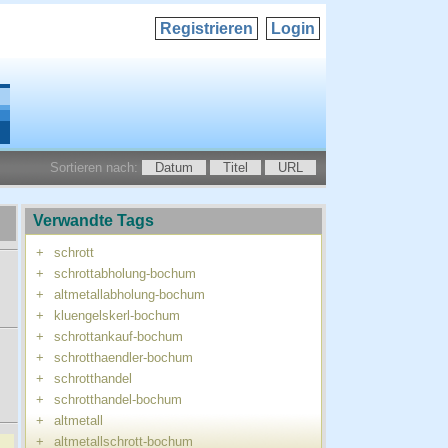
Registrieren
Login
Sortieren nach:
Datum
Titel
URL
Verwandte Tags
+
schrott
+
schrottabholung-bochum
+
altmetallabholung-bochum
+
kluengelskerl-bochum
+
schrottankauf-bochum
+
schrotthaendler-bochum
+
schrotthandel
+
schrotthandel-bochum
+
altmetall
+
altmetallschrott-bochum