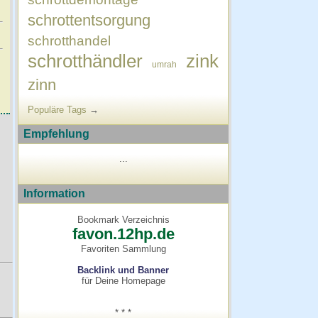
schrottentsorgung
schrotthandel
schrotthändler
zink
umrah
zinn
Populäre Tags
→
Empfehlung
...
Information
Bookmark Verzeichnis
favon.12hp.de
Favoriten Sammlung
Backlink und Banner
für Deine Homepage
* * *