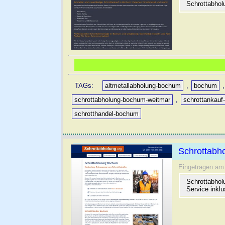
Schrottabholu
TAGs:
altmetallabholung-bochum
,
bochum
schrottabholung-bochum-weitmar
,
schrottankau
schrotthandel-bochum
Schrottabho
Eingetragen am
Schrottabhol
Service inklu