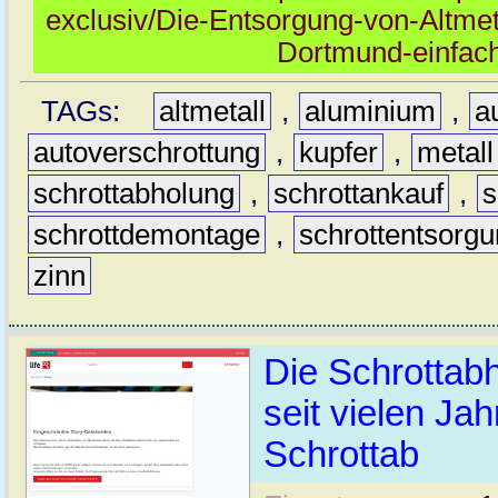
exclusiv/Die-Entsorgung-von-Altmeta
Dortmund-einfach
TAGs:
altmetall
,
aluminium
,
a
autoverschrottung
,
kupfer
,
metall
schrottabholung
,
schrottankauf
,
s
schrottdemontage
,
schrottentsorg
zinn
Die Schrottabh
seit vielen Ja
Schrottab