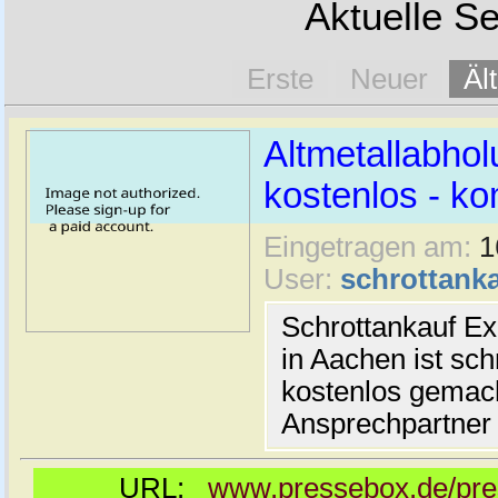
Aktuelle Se
Erste
Neuer
Äl
Altmetallabhol
kostenlos - kom
Eingetragen am:
1
User:
schrottanka
Schrottankauf Ex
in Aachen ist sch
kostenlos gemach
Ansprechpartner 
URL:
www.pressebox.de/pres