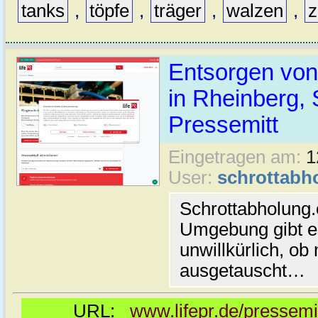
tanks
,
töpfe
,
träger
,
walzen
,
Entsorgen von
in Rheinberg, 
Pressemitt
Eingetragen am:
1
User:
schrottabh
Schrottabholung.
Umgebung gibt es
unwillkürlich, ob
ausgetauscht…
URL:
www.lifepr.de/pressemi