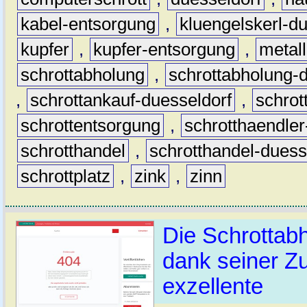
kabel-entsorgung
,
kluengelskerl-d
kupfer
,
kupfer-entsorgung
,
metall
schrottabholung
,
schrottabholung-
,
schrottankauf-duesseldorf
,
schro
schrottentsorgung
,
schrotthaendler
schrotthandel
,
schrotthandel-duess
schrottplatz
,
zink
,
zinn
Die Schrottab
dank seiner Zu
exzellente