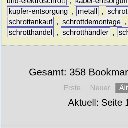
und-elektroschrott
,
kabel-entsorgun
kupfer-entsorgung
,
metall
,
schrot
schrottankauf
,
schrottdemontage
schrotthandel
,
schrotthändler
,
sc
Gesamt: 358 Bookmark
Erste
Neuer
Äl
Aktuell: Seite