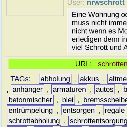
User:
nrwschrott
Eine Wohnung o
muss nicht imme
nicht wenn es Mo
erledigen denn i
viel Schrott und A
URL:
schrotte
TAGs:
abholung
,
akkus
,
altme
,
anhänger
,
armaturen
,
autos
,
b
betonmischer
,
blei
,
bremsscheib
entrümpelung
,
entsorgen
,
regale
schrottabholung
,
schrottentsorgun