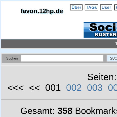
Über
TAGs
User
favon.12hp.de
Suchen
Seiten
<<< << 001
002
003
0
Gesamt:
358
Bookmark