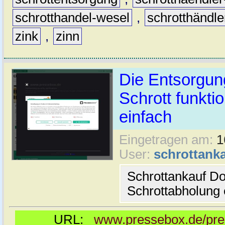
schrotthandel-wesel
,
schrotthändle
zink
,
zinn
Die Entsorgung
Schrott funkti
einfach
Eingetragen am:
1
User:
schrottanka
Schrottankauf Do
Schrottabholung 
URL:
www.pressebox.de/pres