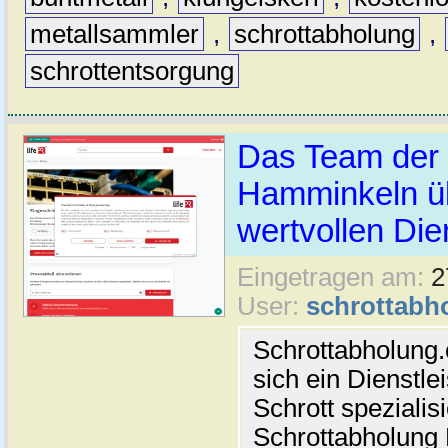
metallsammler
,
schrottabholung
,
schrottentsorgung
Das Team der 
Hamminkeln üb
wertvollen Die
Eingetragen am:
2
User:
schrottabh
Schrottabholung.
sich ein Dienstle
Schrott spezialis
Schrottabholun