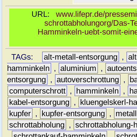
URL:
www.lifepr.de/pressemi
schrottabholungorg/Das-T
Hamminkeln-uebt-somit-eine
TAGs:
alt-metall-entsorgung
,
al
hamminkeln
,
aluminium
,
autoent
entsorgung
,
autoverschrottung
,
b
computerschrott
,
hamminkeln
,
ha
kabel-entsorgung
,
kluengelskerl-
kupfer
,
kupfer-entsorgung
,
metall
schrottabholung
,
schrottabholung
,
schrottankauf-hamminkeln
,
schro