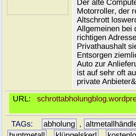
Der alte Compute
Motorroller, der 
Altschrott loswer
Allgemeinen bei 
richtigen Adresse
Privathaushalt si
Entsorgen ziemli
Auto zur Anliefe
ist auf sehr oft 
private Anbieter&
URL:
schrottabholungblog.wordpre
TAGs:
abholung
,
altmetallhändl
buntmetall
,
klüngelskerl
,
kostenl