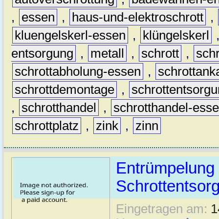
,
essen
,
haus-und-elektroschrott
,
kluengelskerl-essen
,
klüngelskerl
entsorgung
,
metall
,
schrott
,
sch
schrottabholung-essen
,
schrottank
schrottdemontage
,
schrottentsorg
,
schrotthandel
,
schrotthandel-ess
schrottplatz
,
zink
,
zinn
Entrümpelung
Schrottentsor
Eingetragen am:
1