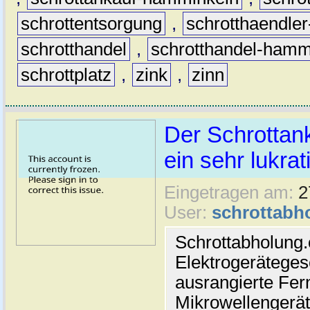
schrottentsorgung
,
schrotthaendle
schrotthandel
,
schrotthandel-hamm
schrottplatz
,
zink
,
zinn
Der Schrottan
ein sehr lukra
Eingetragen am:
2
User:
schrottabh
Schrottabholung
Elektrogerätegese
ausrangierte Fer
Mikrowellengerät