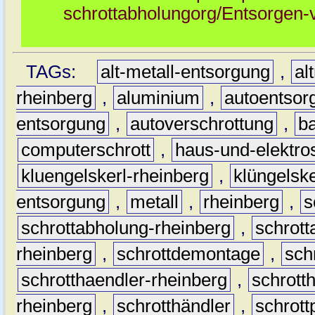
schrottabholungorg/Entsorgen-v
TAGs:
alt-metall-entsorgung
,
al
rheinberg
,
aluminium
,
autoentsor
entsorgung
,
autoverschrottung
,
b
computerschrott
,
haus-und-elektro
kluengelskerl-rheinberg
,
klüngelske
entsorgung
,
metall
,
rheinberg
,
s
schrottabholung-rheinberg
,
schrott
rheinberg
,
schrottdemontage
,
sch
schrotthaendler-rheinberg
,
schrott
rheinberg
,
schrotthändler
,
schrott