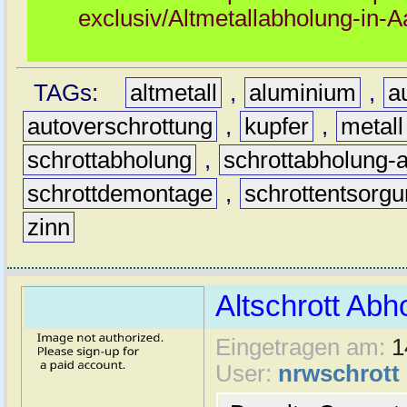
exclusiv/Altmetallabholung-in-
TAGs:
altmetall
,
aluminium
,
a
autoverschrottung
,
kupfer
,
metall
schrottabholung
,
schrottabholung-
schrottdemontage
,
schrottentsorg
zinn
Altschrott Abh
Eingetragen am:
1
User:
nrwschrott