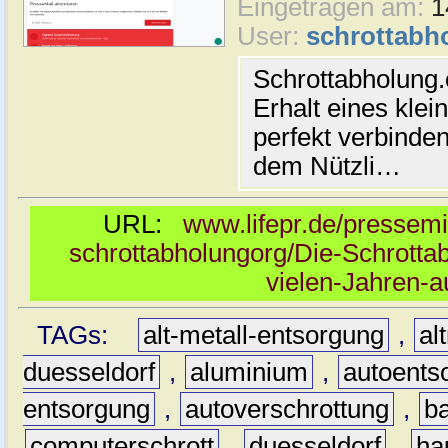
Eingetragen am:
1
User:
schrottabh
Schrottabholung.
Erhalt eines klei
perfekt verbinde
dem Nützli…
URL:
www.lifepr.de/pressemi
schrottabholungorg/Die-Schrottab
vielen-Jahren-
TAGs:
alt-metall-entsorgung
,
al
duesseldorf
,
aluminium
,
autoents
entsorgung
,
autoverschrottung
,
b
computerschrott
,
duesseldorf
,
ha