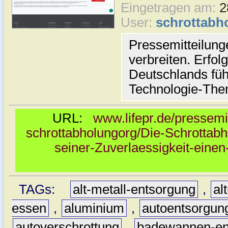
Eingetragen am:
2
User:
schrottabh
Pressemitteilun
verbreiten. Erfol
Deutschlands fü
Technologie-Th
URL:
www.lifepr.de/pressemi
schrottabholungorg/Die-Schrottab
seiner-Zuverlaessigkeit-einen
TAGs:
alt-metall-entsorgung
,
al
essen
,
aluminium
,
autoentsorgun
autoverschrottung
,
badewannen-en