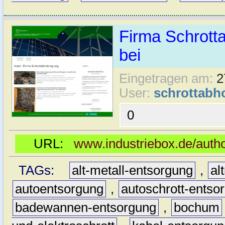
Firma Schrotta
bei
Eingetragen am:
2
User:
schrottabh
0
URL:
www.industriebox.de/autho
TAGs:
alt-metall-entsorgung
,
al
autoentsorgung
,
autoschrott-entso
badewannen-entsorgung
,
bochum