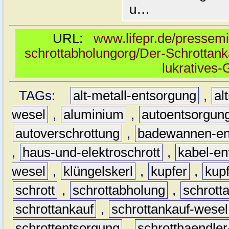
u…
URL:
www.lifepr.de/pressemi
schrottabholungorg/Der-Schrottank
lukratives-
TAGs:
alt-metall-entsorgung
,
al
wesel
,
aluminium
,
autoentsorgun
autoverschrottung
,
badewannen-en
,
haus-und-elektroschrott
,
kabel-en
wesel
,
klüngelskerl
,
kupfer
,
kup
schrott
,
schrottabholung
,
schrott
schrottankauf
,
schrottankauf-wesel
schrottentsorgung
,
schrotthaendle