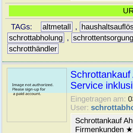
U
TAGs:
altmetall
,
haushaltsauflö
schrottabholung
,
schrottentsorgun
schrotthändler
Schrottankauf 
Service inklus
Eingetragen am:
0
User:
schrottabh
Schrottankauf Ahl
Firmenkunden ★ 