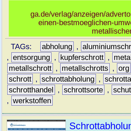
ga.de/verlag/anzeigen/advertor
einen-bestmoeglichen-umwe
metallisch
TAGs:
abholung
,
aluminiumschr
,
entsorgung
,
kupferschrott
,
meta
metallschrott
,
metallschrotts
,
org
schrott
,
schrottabholung
,
schrott
schrotthandel
,
schrottsorte
,
schu
,
werkstoffen
Schrottabholun