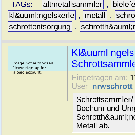
TAGs:
altmetallsammler
,
bielef
kl&uuml;ngelskerle
,
metall
,
schro
schrottentsorgung
,
schrotth&auml;
Kl&uuml ngels
Schrottsamml
Eingetragen am:
1
User:
nrwschrott
Schrottsammler/ 
Bochum und Umg
Schrotth&auml;nd
Metall ab.