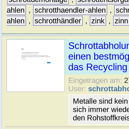
ahlen
,
schrotthaendler-ahlen
,
sch
ahlen
,
schrotthändler
,
zink
,
zinn
Schrottabholun
einen bestmög
das Recycling
Eingetragen am:
2
User:
schrottabh
Metalle sind kei
sich immer wiede
den Rohstoffkrei