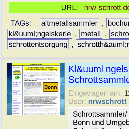
URL:
nrw-schrott.d
TAGs:
altmetallsammler
,
boch
kl&uuml;ngelskerle
,
metall
,
schro
schrottentsorgung
,
schrotth&auml;
Kl&uuml ngels
Schrottsamml
Eingetragen am:
1
User:
nrwschrott
Schrottsammler/ 
Bonn und Umgeb