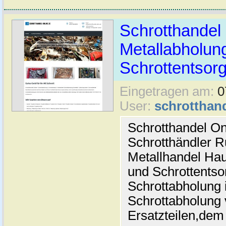
Schrotthandel 
Metallabholun
Schrottentsor
Eingetragen am:
0
User:
schrotthand
Schrotthandel On
Schrotthändler 
Metallhandel Hau
und Schrottentso
Schrottabholung i
Schrottabholung 
Ersatzteilen,dem