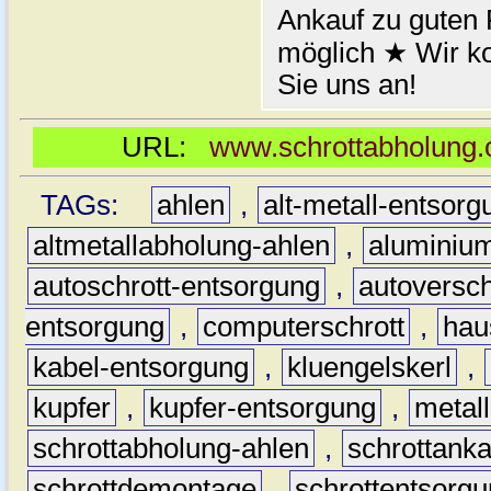
Ankauf zu guten
möglich ★ Wir 
Sie uns an!
URL:
www.schrottabholung.o
TAGs:
ahlen
,
alt-metall-entsorg
altmetallabholung-ahlen
,
aluminiu
autoschrott-entsorgung
,
autoversch
entsorgung
,
computerschrott
,
hau
kabel-entsorgung
,
kluengelskerl
,
kupfer
,
kupfer-entsorgung
,
metall
schrottabholung-ahlen
,
schrottanka
schrottdemontage
,
schrottentsorg