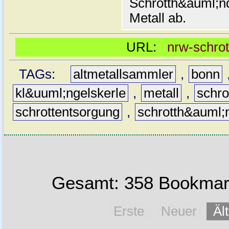
Schrotth&auml;nd
Metall ab.
URL:
nrw-schrot
TAGs:
altmetallsammler
,
bonn
kl&uuml;ngelskerle
,
metall
,
schro
schrottentsorgung
,
schrotth&auml;
Gesamt: 358 Bookmark
Erste
Neuer
Äl