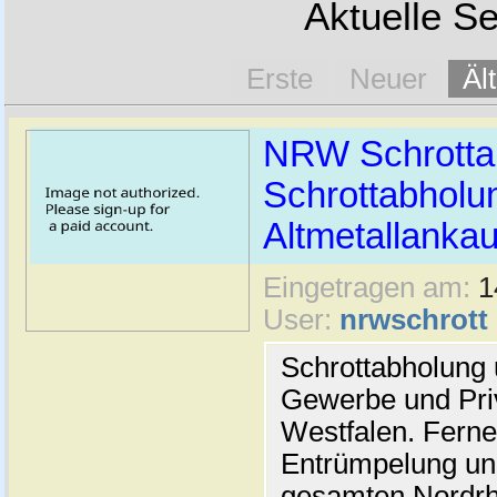
Aktuelle Se
Erste
Neuer
Äl
NRW Schrottab
Schrottabholu
Altmetallankau
Eingetragen am:
1
User:
nrwschrott
Schrottabholung 
Gewerbe und Priv
Westfalen. Ferne
Entrümpelung un
gesamten Nordrh