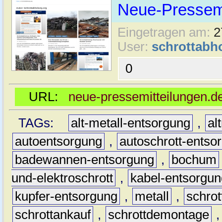
Neue-Pressemi
Eingetragen am:
2
User:
schrottabh
0
URL:
neue-pressemitteilungen.de
TAGs:
alt-metall-entsorgung
,
al
autoentsorgung
,
autoschrott-entso
badewannen-entsorgung
,
bochum
und-elektroschrott
,
kabel-entsorgun
kupfer-entsorgung
,
metall
,
schrot
schrottankauf
,
schrottdemontage