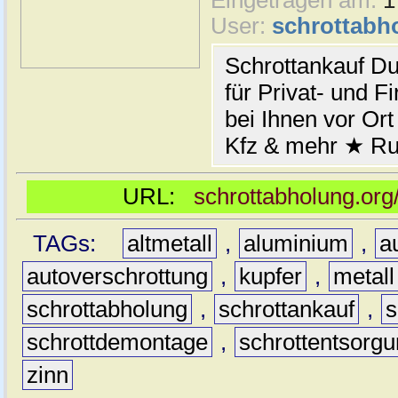
Eingetragen am:
1
User:
schrottabh
Schrottankauf Du
für Privat- und
bei Ihnen vor Ort
Kfz & mehr ★ Ru
URL:
schrottabholung.org
TAGs:
altmetall
,
aluminium
,
a
autoverschrottung
,
kupfer
,
metall
schrottabholung
,
schrottankauf
,
s
schrottdemontage
,
schrottentsorg
zinn