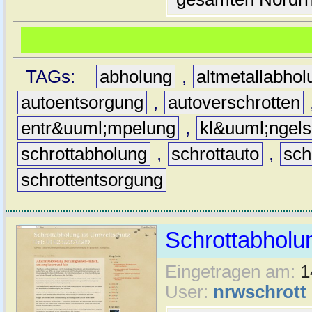
TAGs:
abholung
,
altmetallabhol
autoentsorgung
,
autoverschrotten
entr&uuml;mpelung
,
kl&uuml;ngels
schrottabholung
,
schrottauto
,
sch
schrottentsorgung
Schrottabholu
Eingetragen am:
1
User:
nrwschrott