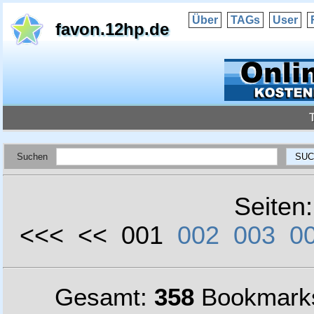
Über
TAGs
User
favon.12hp.de
Suchen
Seiten
<<< << 001
002
003
0
Gesamt:
358
Bookmark