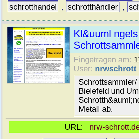
schrotthandel
,
schrotthändler
,
sc
Kl&uuml ngelsk
Schrottsammler
Eingetragen am:
1
User:
nrwschrott
Schrottsammler/ 
Bielefeld und U
Schrotth&auml;nd
Metall ab.
URL:
nrw-schrott.de