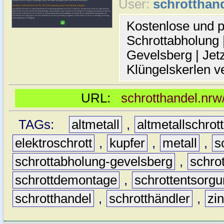
User:
schrotthan
Kostenlose und p
Schrottabholung |
Gevelsberg | Jetz
Klüngelskerlen v
URL:
schrotthandel.nrw
TAGs:
altmetall
,
altmetallschrott
elektroschrott
,
kupfer
,
metall
,
s
schrottabholung-gevelsberg
,
schro
schrottdemontage
,
schrottentsorg
schrotthandel
,
schrotthändler
,
zi