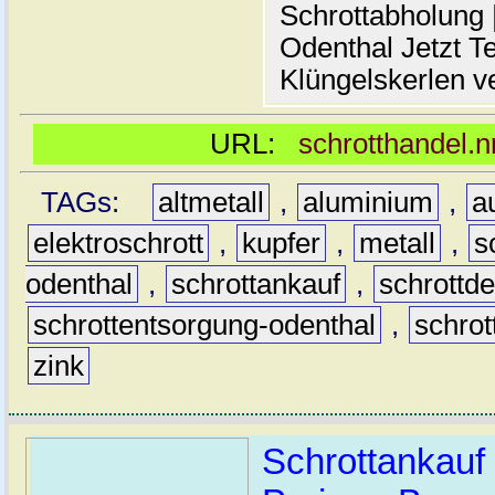
Schrottabholung |
Odenthal Jetzt Te
Klüngelskerlen v
URL:
schrotthandel.n
TAGs:
altmetall
,
aluminium
,
a
elektroschrott
,
kupfer
,
metall
,
s
odenthal
,
schrottankauf
,
schrottd
schrottentsorgung-odenthal
,
schrot
zink
Schrottankauf