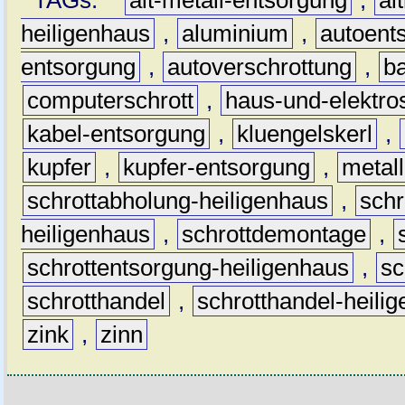
TAGs:
alt-metall-entsorgung
,
al
heiligenhaus
,
aluminium
,
autoent
entsorgung
,
autoverschrottung
,
b
computerschrott
,
haus-und-elektro
kabel-entsorgung
,
kluengelskerl
,
kupfer
,
kupfer-entsorgung
,
metall
schrottabholung-heiligenhaus
,
schr
heiligenhaus
,
schrottdemontage
,
schrottentsorgung-heiligenhaus
,
sc
schrotthandel
,
schrotthandel-heili
zink
,
zinn