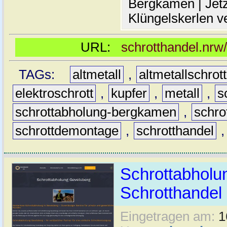
Bergkamen | Jetz
Klüngelskerlen v
URL:
schrotthandel.nrw
TAGs:
altmetall
,
altmetallschrott
elektroschrott
,
kupfer
,
metall
,
s
schrottabholung-bergkamen
,
schro
schrottdemontage
,
schrotthandel
Schrottabholun
Schrotthande
Eingetragen am:
1