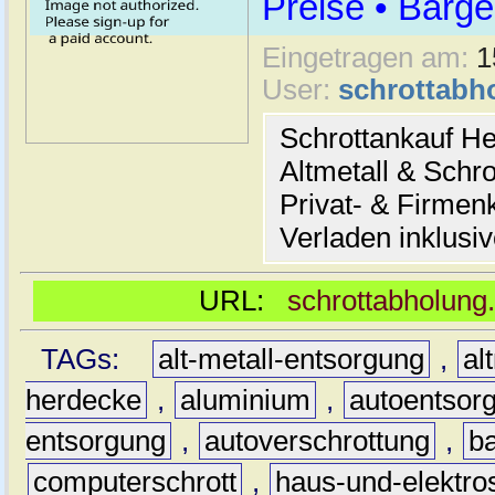
Preise • Barge
Eingetragen am:
1
User:
schrottabh
Schrottankauf He
Altmetall & Schro
Privat- & Firme
Verladen inklusi
URL:
schrottabholung
TAGs:
alt-metall-entsorgung
,
al
herdecke
,
aluminium
,
autoentsor
entsorgung
,
autoverschrottung
,
b
computerschrott
,
haus-und-elektro