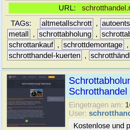
URL:
schrotthandel.
TAGs:
altmetallschrott
,
autoent
metall
,
schrottabholung
,
schrotta
schrottankauf
,
schrottdemontage
schrotthandel-kuerten
,
schrotthänd
Schrottabholun
Schrotthande
Eingetragen am:
1
User:
schrotthan
Kostenlose und p