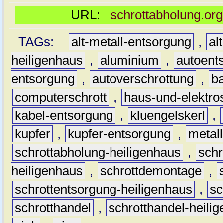
URL:
schrottabholung.org
TAGs:
alt-metall-entsorgung
,
al
heiligenhaus
,
aluminium
,
autoent
entsorgung
,
autoverschrottung
,
b
computerschrott
,
haus-und-elektro
kabel-entsorgung
,
kluengelskerl
,
kupfer
,
kupfer-entsorgung
,
metall
schrottabholung-heiligenhaus
,
schr
heiligenhaus
,
schrottdemontage
,
schrottentsorgung-heiligenhaus
,
sc
schrotthandel
,
schrotthandel-heili