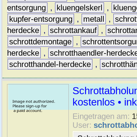
entsorgung
,
kluengelskerl
,
klueng
kupfer-entsorgung
,
metall
,
schrot
herdecke
,
schrottankauf
,
schrott
schrottdemontage
,
schrottentsorg
herdecke
,
schrotthaendler-herdeck
schrotthandel-herdecke
,
schrotthä
Schrottabholu
kostenlos • i
Eingetragen am:
1
User:
schrottabh