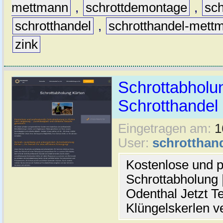
mettmann
,
schrottdemontage
,
sc
schrotthandel
,
schrotthandel-mett
zink
Schrottabholun
Schrotthande
Eingetragen am:
1
User:
schrotthan
Kostenlose und p
Schrottabholung |
Odenthal Jetzt Te
Klüngelskerlen v