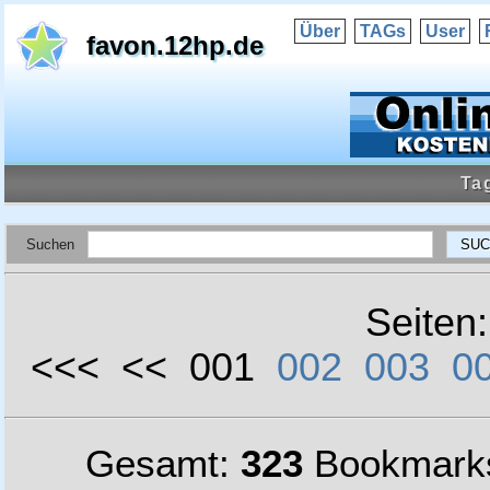
Über
TAGs
User
favon.12hp.de
Ta
Suchen
Seiten
<<< << 001
002
003
0
Gesamt:
323
Bookmark