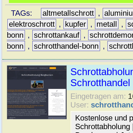
TAGs:
altmetallschrott
,
alumini
elektroschrott
,
kupfer
,
metall
,
s
bonn
,
schrottankauf
,
schrottdemo
bonn
,
schrotthandel-bonn
,
schrot
Schrottabholu
Schrotthande
Eingetragen am:
1
User:
schrotthan
Kostenlose und p
Schrottabholung |