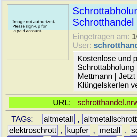
Schrottabholu
Schrotthande
Eingetragen am:
1
User:
schrotthan
Kostenlose und p
Schrottabholung |
Mettmann | Jetzt
Klüngelskerlen v
URL:
schrotthandel.n
TAGs:
altmetall
,
altmetallschrott
elektroschrott
,
kupfer
,
metall
,
s