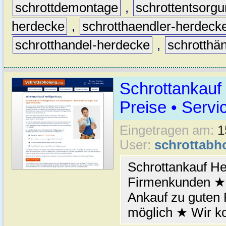
schrottdemontage
,
schrottentsorg
herdecke
,
schrotthaendler-herdeck
schrotthandel-herdecke
,
schrotthä
Schrottankauf
Preise • Servi
Eingetragen am:
1
User:
schrottabh
Schrottankauf He
Firmenkunden ★ 
Ankauf zu guten
möglich ★ Wir k