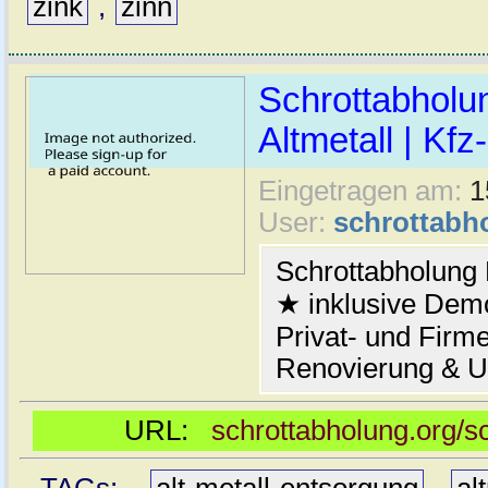
zink
,
zinn
Schrottabholu
Altmetall | Kfz
Eingetragen am:
1
User:
schrottabh
Schrottabholung 
★ inklusive Demo
Privat- und Firm
Renovierung & 
URL:
schrottabholung.org/s