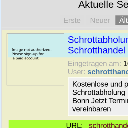
Aktuelle Se
Erste
Neuer
Äl
Schrottabholun
Schrotthande
Eingetragen am:
1
User:
schrotthan
Kostenlose und p
Schrottabholung |
Bonn Jetzt Termi
vereinbaren
URL:
schrotthand