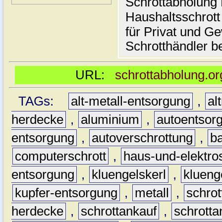
Schrottabholung 
Haushaltsschrott
für Privat und G
Schrotthändler be
URL:
schrottabholung.or
TAGs:
alt-metall-entsorgung
,
al
herdecke
,
aluminium
,
autoentsor
entsorgung
,
autoverschrottung
,
b
computerschrott
,
haus-und-elektro
entsorgung
,
kluengelskerl
,
klueng
kupfer-entsorgung
,
metall
,
schrot
herdecke
,
schrottankauf
,
schrott