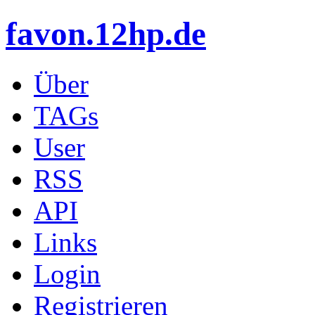
favon.12hp.de
Über
TAGs
User
RSS
API
Links
Login
Registrieren