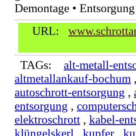
Demontage • Entsorgung
URL:
www.schrottan
TAGs:
alt-metall-ent
altmetallankauf-bochum
autoschrott-entsorgung
,
entsorgung
,
computersch
elektroschrott
,
kabel-ent
klüngelskerl
,
kupfer
,
ku