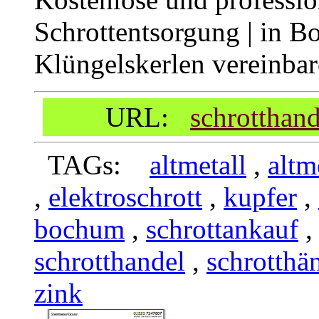
Schrottentsorgung | in Bo
Klüngelskerlen vereinba
URL:
schrotthan
TAGs:
altmetall
,
altm
,
elektroschrott
,
kupfer
,
bochum
,
schrottankauf
schrotthandel
,
schrotthä
zink