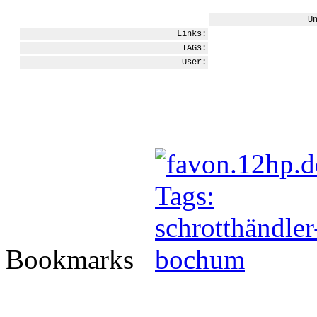
U
Links:
TAGs:
User:
Bookmarks