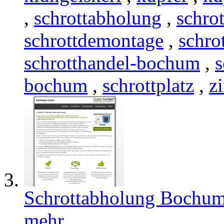
,
schrottabholung
,
schro
schrottdemontage
,
schro
schrotthandel-bochum
,
s
bochum
,
schrottplatz
,
z
Schrottabholung Bochum |
mehr