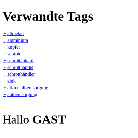
Verwandte Tags
+
altmetall
+
aluminium
+
kupfer
+
schrott
+
schrottankauf
+
schrotthandel
+
schrotthändler
+
zink
+
alt-metall-entsorgung
+
autoentsorgung
GAST
Hallo