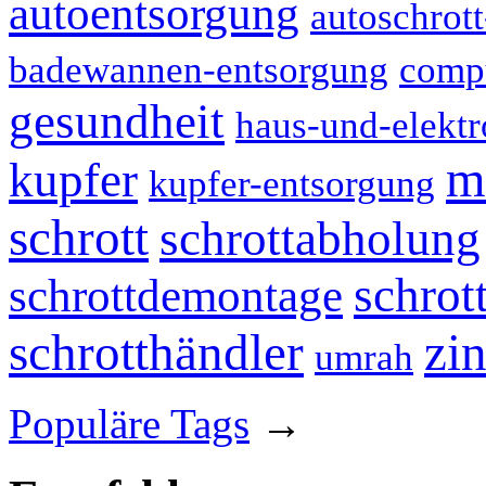
autoentsorgung
autoschrot
badewannen-entsorgung
compu
gesundheit
haus-und-elektr
m
kupfer
kupfer-entsorgung
schrott
schrottabholung
schrot
schrottdemontage
schrotthändler
zi
umrah
Populäre Tags
→