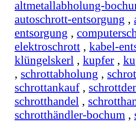
altmetallabholung-boch
autoschrott-entsorgung
,
entsorgung
,
computersch
elektroschrott
,
kabel-ent
klüngelskerl
,
kupfer
,
ku
,
schrottabholung
,
schro
schrottankauf
,
schrottd
schrotthandel
,
schrotth
schrotthändler-bochum
,