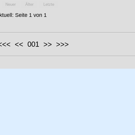
Neuer
Älter
Letzte
ktuell: Seite 1 von 1
 <<< << 001 >> >>>