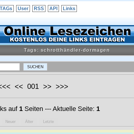
TAGs
User
RSS
API
Links
Tags: schrotthändler-dormagen
 <<< << 001 >> >>>
ks auf
1
Seiten --- Aktuelle Seite:
1
Neuer
Älter
Letzte