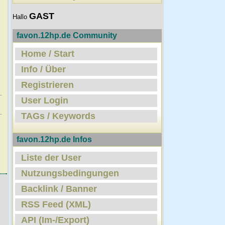
GAST
Hallo
favon.12hp.de Community
Home / Start
Info / Über
Registrieren
User Login
TAGs / Keywords
favon.12hp.de Infos
Liste der User
Nutzungsbedingungen
Backlink / Banner
RSS Feed (XML)
API (Im-/Export)