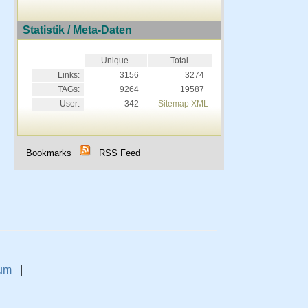
Statistik / Meta-Daten
Unique
Total
Links:
3156
3274
TAGs:
9264
19587
User:
342
Sitemap XML
Bookmarks
RSS Feed
um
|