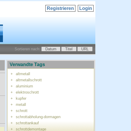
Registrieren
Login
Sortieren nach:
Datum
Titel
URL
Verwandte Tags
+
altmetall
+
altmetallschrott
+
aluminium
+
elektroschrott
+
kupfer
+
metall
+
schrott
+
schrottabholung-dormagen
+
schrottankauf
+
schrottdemontage