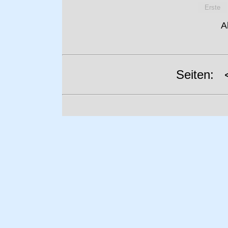
Erste
A
Seiten: