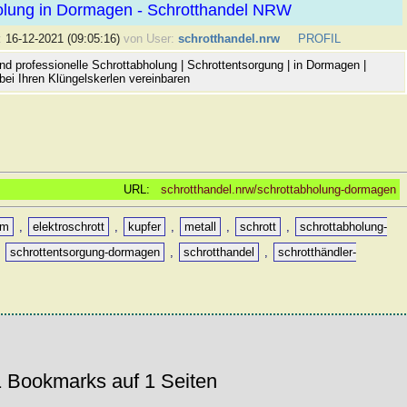
olung in Dormagen - Schrotthandel NRW
:
16-12-2021 (09:05:16)
von User:
schrotthandel.nrw
PROFIL
nd professionelle Schrottabholung | Schrottentsorgung | in Dormagen |
bei Ihren Klüngelskerlen vereinbaren
URL:
schrotthandel.nrw/schrottabholung-dormagen
um
,
elektroschrott
,
kupfer
,
metall
,
schrott
,
schrottabholung-
,
schrottentsorgung-dormagen
,
schrotthandel
,
schrotthändler-
 Bookmarks auf 1 Seiten