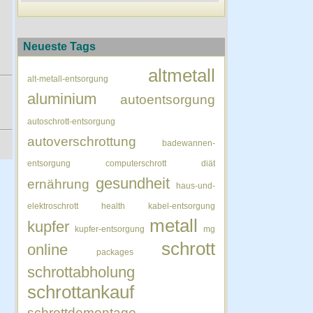
Neueste Tags
altmetall
alt-metall-entsorgung
aluminium
autoentsorgung
autoschrott-entsorgung
autoverschrottung
badewannen-
entsorgung
computerschrott
diät
gesundheit
ernährung
haus-und-
elektroschrott
health
kabel-entsorgung
metall
kupfer
kupfer-entsorgung
mg
schrott
online
packages
schrottabholung
schrottankauf
schrottdemontage