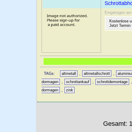
Schrottabh
Eingetragen am
Kostenlose u
Jetzt Termin 
TAGs:
altmetall
,
altmetallschrott
,
alumini
dormagen
,
schrottankauf
,
schrottdemontage
dormagen
,
zink
Gesamt: 1