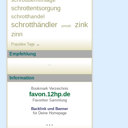
schrottentsorgung
schrotthandel
schrotthändler
zink
umrah
zinn
Populäre Tags
→
Empfehlung
...
Information
Bookmark Verzeichnis
favon.12hp.de
Favoriten Sammlung
Backlink und Banner
für Deine Homepage
* * *