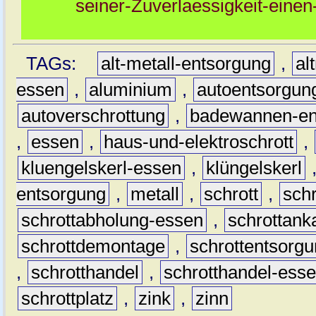
seiner-Zuverlaessigkeit-einen
TAGs:
alt-metall-entsorgung
,
al
essen
,
aluminium
,
autoentsorgun
autoverschrottung
,
badewannen-en
,
essen
,
haus-und-elektroschrott
,
kluengelskerl-essen
,
klüngelskerl
entsorgung
,
metall
,
schrott
,
sch
schrottabholung-essen
,
schrottank
schrottdemontage
,
schrottentsorg
,
schrotthandel
,
schrotthandel-ess
schrottplatz
,
zink
,
zinn