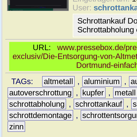
User:
schrottanka
Schrottankauf Do
Schrottabholung 
URL:
www.pressebox.de/pres
exclusiv/Die-Entsorgung-von-Altmeta
Dortmund-einfach
TAGs:
altmetall
,
aluminium
,
a
autoverschrottung
,
kupfer
,
metall
schrottabholung
,
schrottankauf
,
s
schrottdemontage
,
schrottentsorg
zinn