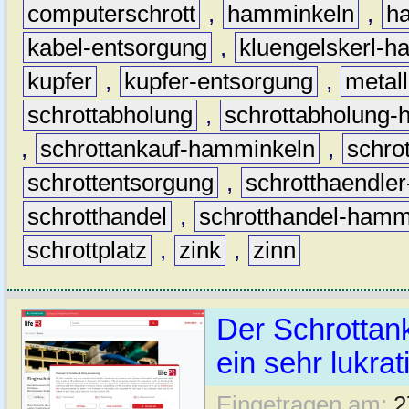
computerschrott
,
hamminkeln
,
ha
kabel-entsorgung
,
kluengelskerl-
kupfer
,
kupfer-entsorgung
,
metall
schrottabholung
,
schrottabholung
,
schrottankauf-hamminkeln
,
schro
schrottentsorgung
,
schrotthaendle
schrotthandel
,
schrotthandel-hamm
schrottplatz
,
zink
,
zinn
Der Schrottan
ein sehr lukra
Eingetragen am:
2