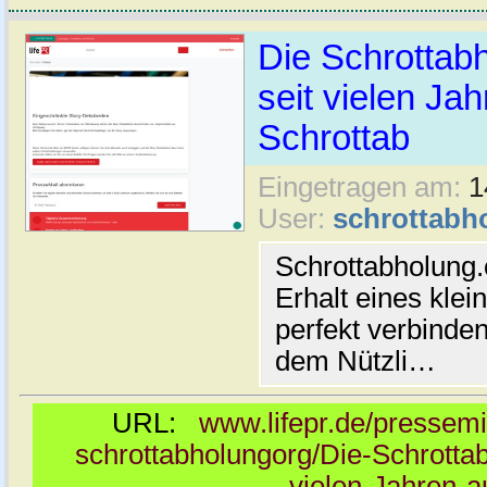
Die Schrottabh
seit vielen Ja
Schrottab
Eingetragen am:
1
User:
schrottabh
Schrottabholung.
Erhalt eines klei
perfekt verbinde
dem Nützli…
URL:
www.lifepr.de/pressemi
schrottabholungorg/Die-Schrottab
vielen-Jahren-