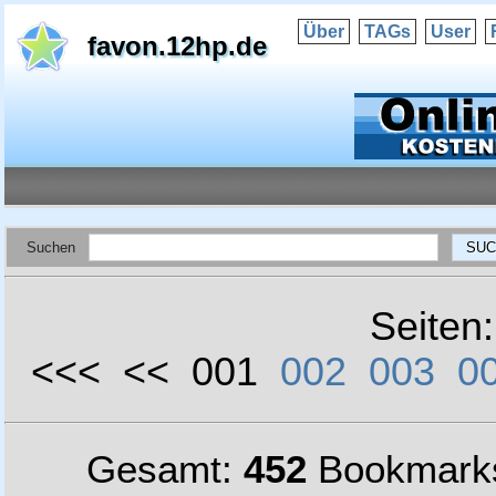
Über
TAGs
User
favon.12hp.de
Suchen
Seiten
<<< << 001
002
003
0
Gesamt:
452
Bookmark