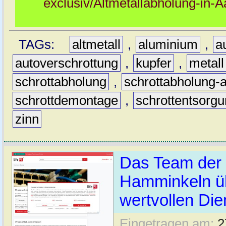
exclusiv/Altmetallabholung-in-
TAGs:
altmetall
,
aluminium
,
a
autoverschrottung
,
kupfer
,
metall
schrottabholung
,
schrottabholung-
schrottdemontage
,
schrottentsorg
zinn
Das Team der 
Hamminkeln üb
wertvollen Die
Eingetragen am:
2