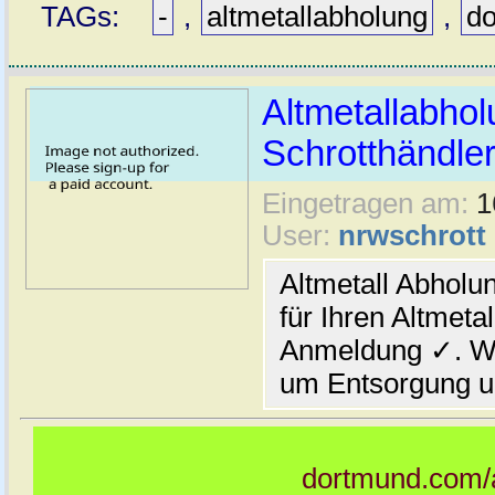
TAGs:
-
,
altmetallabholung
,
d
Altmetallabho
Schrotthändle
Eingetragen am:
1
User:
nrwschrott
Altmetall Abholu
für Ihren Altmeta
Anmeldung ✓. Wi
um Entsorgung un
dortmund.com/a