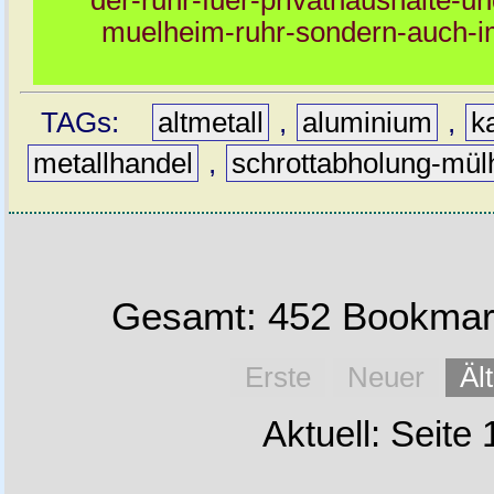
muelheim-ruhr-sondern-auch-i
TAGs:
altmetall
,
aluminium
,
k
metallhandel
,
schrottabholung-mü
Gesamt: 452 Bookmark
Erste
Neuer
Äl
Aktuell: Seite