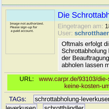
Die Schrottab
Eingetragen am:
1
User:
schrotthaen
Oftmals erfolgt d
Schrottabholung
der Beauftragung
abholen lassen 
URL:
www.carpr.de/93103/die-
keine-kosten-um
TAGs:
schrottabholung-leverkuse
leverkusen
,
schrotthändler