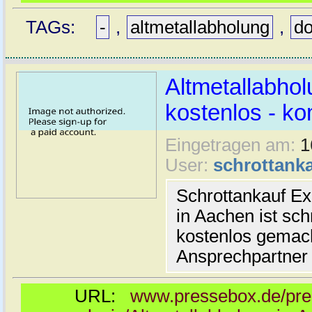
TAGs:
-
,
altmetallabholung
,
d
Altmetallabhol
kostenlos - kom
Eingetragen am:
1
User:
schrottanka
Schrottankauf Ex
in Aachen ist sch
kostenlos gemach
Ansprechpartner 
URL:
www.pressebox.de/pres