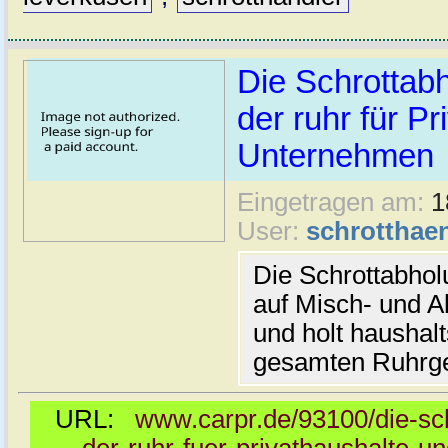
Die Schrottab
der ruhr für P
Unternehmen
Eingetragen am:
1
User:
schrotthaen
Die Schrottabhol
auf Misch- und Al
und holt haushal
gesamten Ruhrge
URL:
www.carpr.de/93100/die-sc
der-ruhr-fuer-privathaushalte-u