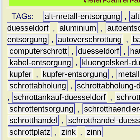
TAGs:
alt-metall-entsorgung
,
al
duesseldorf
,
aluminium
,
autoents
entsorgung
,
autoverschrottung
,
b
computerschrott
,
duesseldorf
,
ha
kabel-entsorgung
,
kluengelskerl-d
kupfer
,
kupfer-entsorgung
,
metall
schrottabholung
,
schrottabholung-
,
schrottankauf-duesseldorf
,
schro
schrottentsorgung
,
schrotthaendler
schrotthandel
,
schrotthandel-duess
schrottplatz
,
zink
,
zinn