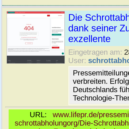
Die Schrottab
dank seiner Zu
exzellente
Eingetragen am:
2
User:
schrottabh
Pressemitteilun
verbreiten. Erfol
Deutschlands fü
Technologie-Th
URL:
www.lifepr.de/pressemi
schrottabholungorg/Die-Schrottab