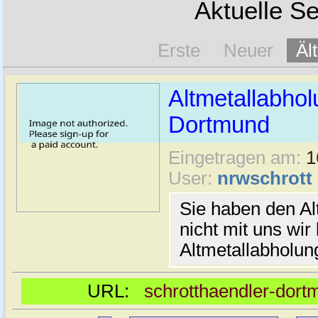
Aktuelle Se
Erste
Neuer
Äl
Altmetallabhol
Dortmund
Eingetragen am:
1
User:
nrwschrott
Sie haben den Al
nicht mit uns wir
Altmetallabholu
URL:
schrotthaendler-dort