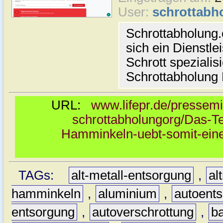
User:
schrottabh
Schrottabholung.
sich ein Dienstle
Schrott spezialis
Schrottabholun
URL:
www.lifepr.de/pressemi
schrottabholungorg/Das-T
Hamminkeln-uebt-somit-eine
TAGs:
alt-metall-entsorgung
,
al
hamminkeln
,
aluminium
,
autoent
entsorgung
,
autoverschrottung
,
b