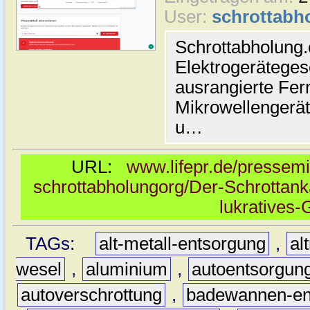
User:
schrottabh
Schrottabholung
Elektrogerätegese
ausrangierte Fer
Mikrowellengerät
u…
URL:
www.lifepr.de/pressemi
schrottabholungorg/Der-Schrottank
lukratives-
TAGs:
alt-metall-entsorgung
,
al
wesel
,
aluminium
,
autoentsorgun
autoverschrottung
,
badewannen-en