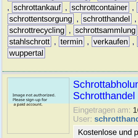
,
schrottankauf
,
schrottcontainer
,
schrottentsorgung
,
schrotthandel
schrottrecycling
,
schrottsammlung
stahlschrott
,
termin
,
verkaufen
,
wuppertal
Schrottabholu
Schrotthande
Eingetragen am:
1
User:
schrotthan
Kostenlose und p