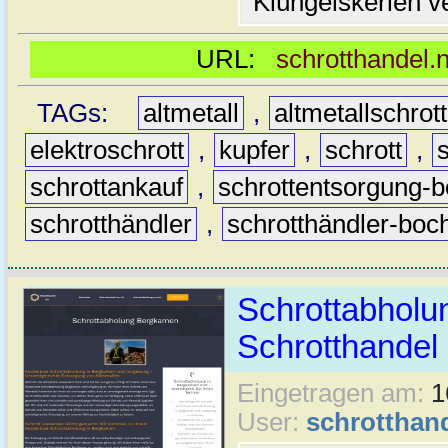
Klüngelskerlen v
URL:
schrotthandel.
TAGs:
altmetall
,
altmetallschro
elektroschrott
,
kupfer
,
schrott
,
schrottankauf
,
schrottentsorgung-
schrotthändler
,
schrotthändler-bo
Schrottabholu
Schrotthande
Eingetragen am:
1
User:
schrotthan