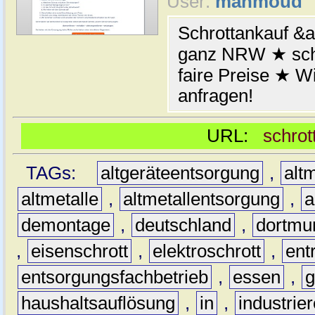
User:
mahmoud
Schrottankauf &a
ganz NRW ★ schn
faire Preise ★ W
anfragen!
URL:
schrot
TAGs:
altgeräteentsorgung
,
altm
altmetalle
,
altmetallentsorgung
,
a
demontage
,
deutschland
,
dortmu
,
eisenschrott
,
elektroschrott
,
ent
entsorgungsfachbetrieb
,
essen
,
g
haushaltsauflösung
,
in
,
industrie