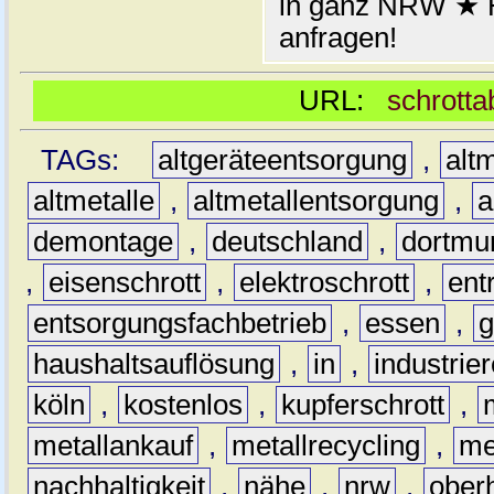
in ganz NRW ★ H
anfragen!
URL:
schrotta
TAGs:
altgeräteentsorgung
,
altm
altmetalle
,
altmetallentsorgung
,
a
demontage
,
deutschland
,
dortmu
,
eisenschrott
,
elektroschrott
,
ent
entsorgungsfachbetrieb
,
essen
,
g
haushaltsauflösung
,
in
,
industrie
köln
,
kostenlos
,
kupferschrott
,
metallankauf
,
metallrecycling
,
me
nachhaltigkeit
,
nähe
,
nrw
,
ober