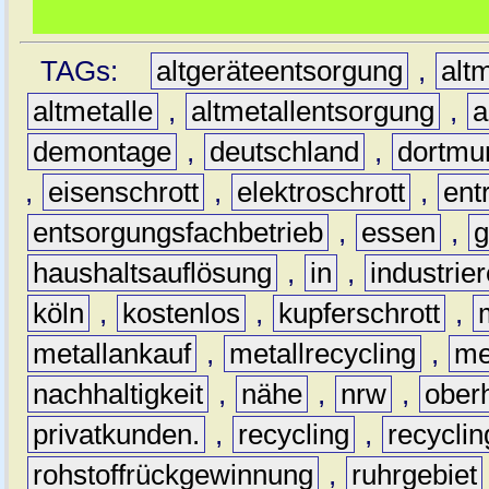
TAGs:
altgeräteentsorgung
,
altm
altmetalle
,
altmetallentsorgung
,
a
demontage
,
deutschland
,
dortmu
,
eisenschrott
,
elektroschrott
,
ent
entsorgungsfachbetrieb
,
essen
,
g
haushaltsauflösung
,
in
,
industrie
köln
,
kostenlos
,
kupferschrott
,
metallankauf
,
metallrecycling
,
me
nachhaltigkeit
,
nähe
,
nrw
,
ober
privatkunden.
,
recycling
,
recyclin
rohstoffrückgewinnung
,
ruhrgebiet