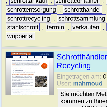
,
schrottankauf
,
schrottcontainer
,
schrottentsorgung
,
schrotthandel
schrottrecycling
,
schrottsammlung
stahlschrott
,
termin
,
verkaufen
,
wuppertal
Schrotthändler
Recycling
Eingetragen am:
0
User:
mahmoud
Sie möchten Meta
kommen zu Ihnen