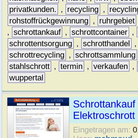
privatkunden.
,
recycling
,
recyclin
rohstoffrückgewinnung
,
ruhrgebiet
,
schrottankauf
,
schrottcontainer
,
schrottentsorgung
,
schrotthandel
schrottrecycling
,
schrottsammlung
stahlschrott
,
termin
,
verkaufen
,
wuppertal
Schrottankauf 
Elektroschrott 
Eingetragen am:
0