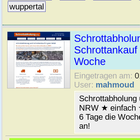
wuppertal
Schrottabhol
Schrottankauf 
Woche
Eingetragen am:
0
User:
mahmoud
Schrottabholung 
NRW ★ einfach ★
6 Tage die Woche
an!