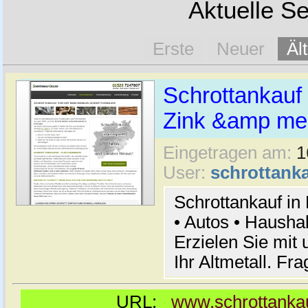
Aktuelle Se
Erste
Neuer
Äl
Schrottankauf 
Zink &amp meh
Eingetragen am:
1
User:
schrottanka
Schrottankauf in
• Autos • Hausha
Erzielen Sie mit 
Ihr Altmetall. Fr
URL:
www.schrottankau