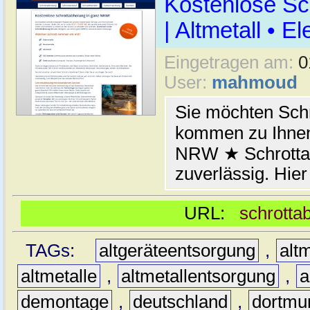
Kostenlose Sc
| Altmetall • E
Eingetragen am:
0
User:
mahmoud
Sie möchten Schr
kommen zu Ihnen
NRW ★ Schrottab
zuverlässig. Hier
URL:
schrotta
TAGs:
altgeräteentsorgung
,
altm
altmetalle
,
altmetallentsorgung
,
a
demontage
,
deutschland
,
dortmu