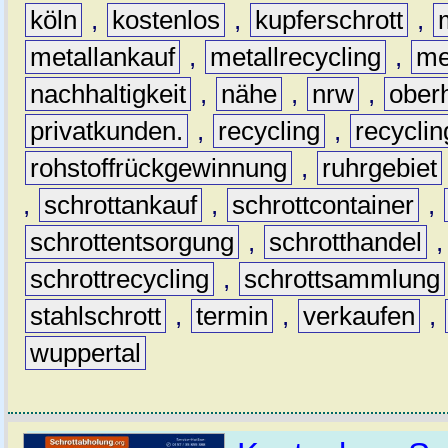
köln
,
kostenlos
,
kupferschrott
,
metallankauf
,
metallrecycling
,
me
nachhaltigkeit
,
nähe
,
nrw
,
ober
privatkunden.
,
recycling
,
recyclin
rohstoffrückgewinnung
,
ruhrgebiet
,
schrottankauf
,
schrottcontainer
,
schrottentsorgung
,
schrotthandel
schrottrecycling
,
schrottsammlung
stahlschrott
,
termin
,
verkaufen
,
wuppertal