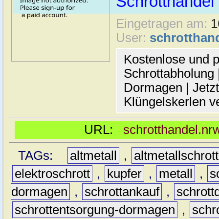
Schrotthande
Eingetragen am:
1
User:
schrotthan
Kostenlose und p
Schrottabholung |
Dormagen | Jetzt
Klüngelskerlen v
URL:
schrotthandel.nr
TAGs:
altmetall
,
altmetallschrott
elektroschrott
,
kupfer
,
metall
,
s
dormagen
,
schrottankauf
,
schrot
schrottentsorgung-dormagen
,
schr