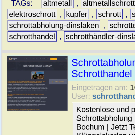
TAGs:
altmetall
,
altmetallschrott
elektroschrott
,
kupfer
,
schrott
,
schrottabholung-dinslaken
,
schrott
schrotthandel
,
schrotthändler-dins
Schrottabholu
Schrotthande
Eingetragen am:
1
User:
schrotthan
Kostenlose und p
Schrottabholung |
Bochum | Jetzt T