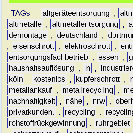
TAGs:
altgeräteentsorgung
,
altm
altmetalle
,
altmetallentsorgung
,
a
demontage
,
deutschland
,
dortmu
,
eisenschrott
,
elektroschrott
,
ent
entsorgungsfachbetrieb
,
essen
,
g
haushaltsauflösung
,
in
,
industrie
köln
,
kostenlos
,
kupferschrott
,
metallankauf
,
metallrecycling
,
me
nachhaltigkeit
,
nähe
,
nrw
,
ober
privatkunden.
,
recycling
,
recyclin
rohstoffrückgewinnung
,
ruhrgebiet