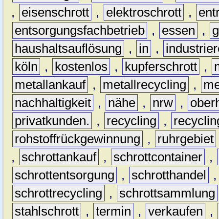
,
eisenschrott
,
elektroschrott
,
ent
entsorgungsfachbetrieb
,
essen
,
g
haushaltsauflösung
,
in
,
industrie
köln
,
kostenlos
,
kupferschrott
,
metallankauf
,
metallrecycling
,
me
nachhaltigkeit
,
nähe
,
nrw
,
ober
privatkunden.
,
recycling
,
recyclin
rohstoffrückgewinnung
,
ruhrgebiet
,
schrottankauf
,
schrottcontainer
,
schrottentsorgung
,
schrotthandel
schrottrecycling
,
schrottsammlung
stahlschrott
,
termin
,
verkaufen
,