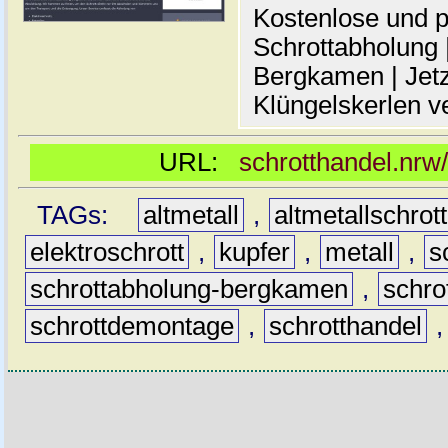
Kostenlose und p
Schrottabholung |
Bergkamen | Jetz
Klüngelskerlen v
URL:
schrotthandel.nrw
TAGs:
altmetall
,
altmetallschrott
elektroschrott
,
kupfer
,
metall
,
s
schrottabholung-bergkamen
,
schro
schrottdemontage
,
schrotthandel