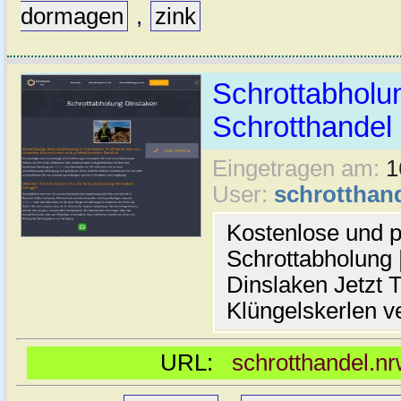
dormagen
,
zink
Schrottabholun
Schrotthande
Eingetragen am:
1
User:
schrotthan
Kostenlose und p
Schrottabholung |
Dinslaken Jetzt T
Klüngelskerlen v
URL:
schrotthandel.nr