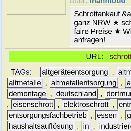
User:
mahmoud
Schrottankauf &a
ganz NRW ★ schn
faire Preise ★ W
anfragen!
URL:
schrot
TAGs:
altgeräteentsorgung
,
altm
altmetalle
,
altmetallentsorgung
,
a
demontage
,
deutschland
,
dortmu
,
eisenschrott
,
elektroschrott
,
ent
entsorgungsfachbetrieb
,
essen
,
g
haushaltsauflösung
,
in
,
industrie