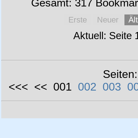
Gesamt: 317 Bookmark
Erste
Neuer
Äl
Aktuell: Seite
Seiten
<<< << 001
002
003
0