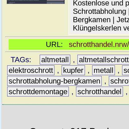
Kostenlose und p
Schrottabholung |
Bergkamen | Jetz
Klüngelskerlen v
URL:
schrotthandel.nrw
TAGs:
altmetall
,
altmetallschrott
elektroschrott
,
kupfer
,
metall
,
s
schrottabholung-bergkamen
,
schro
schrottdemontage
,
schrotthandel