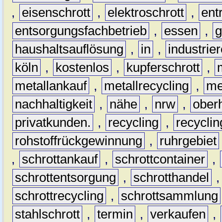
,
eisenschrott
,
elektroschrott
,
ent
entsorgungsfachbetrieb
,
essen
,
g
haushaltsauflösung
,
in
,
industrie
köln
,
kostenlos
,
kupferschrott
,
metallankauf
,
metallrecycling
,
me
nachhaltigkeit
,
nähe
,
nrw
,
ober
privatkunden.
,
recycling
,
recyclin
rohstoffrückgewinnung
,
ruhrgebiet
,
schrottankauf
,
schrottcontainer
,
schrottentsorgung
,
schrotthandel
schrottrecycling
,
schrottsammlung
stahlschrott
,
termin
,
verkaufen
,