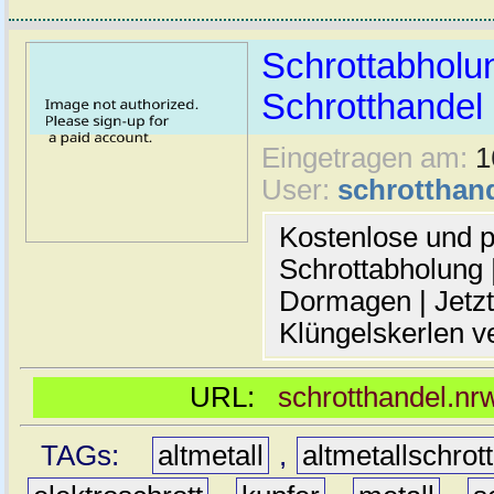
Schrottabholu
Schrotthande
Eingetragen am:
1
User:
schrotthan
Kostenlose und p
Schrottabholung |
Dormagen | Jetzt
Klüngelskerlen v
URL:
schrotthandel.nr
TAGs:
altmetall
,
altmetallschrott