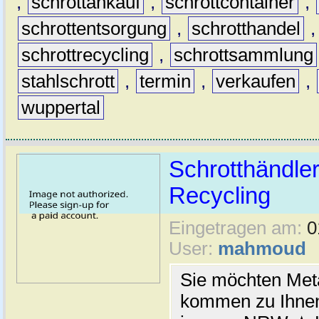
,
schrottankauf
,
schrottcontainer
,
schrottentsorgung
,
schrotthandel
schrottrecycling
,
schrottsammlung
stahlschrott
,
termin
,
verkaufen
,
wuppertal
Schrotthändler
Recycling
Eingetragen am:
0
User:
mahmoud
Sie möchten Meta
kommen zu Ihnen