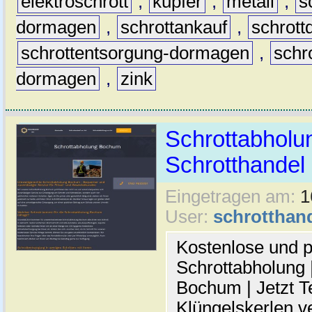
elektroschrott
,
kupfer
,
metall
,
s
dormagen
,
schrottankauf
,
schrot
schrottentsorgung-dormagen
,
schr
dormagen
,
zink
Schrottabholu
Schrotthande
Eingetragen am:
1
User:
schrotthan
Kostenlose und p
Schrottabholung |
Bochum | Jetzt T
Klüngelskerlen v