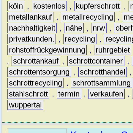
köln
,
kostenlos
,
kupferschrott
,
metallankauf
,
metallrecycling
,
me
nachhaltigkeit
,
nähe
,
nrw
,
ober
privatkunden.
,
recycling
,
recyclin
rohstoffrückgewinnung
,
ruhrgebiet
,
schrottankauf
,
schrottcontainer
,
schrottentsorgung
,
schrotthandel
schrottrecycling
,
schrottsammlung
stahlschrott
,
termin
,
verkaufen
,
wuppertal