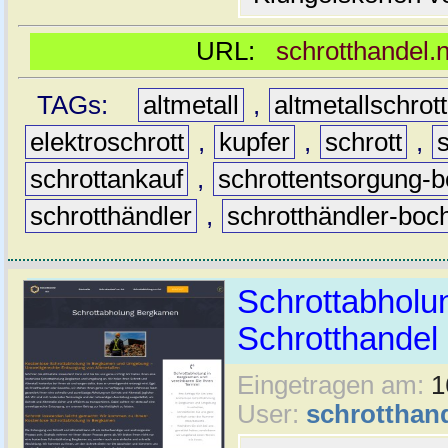
URL:
schrotthandel.
TAGs:
altmetall
,
altmetallschro
elektroschrott
,
kupfer
,
schrott
,
schrottankauf
,
schrottentsorgung-
schrotthändler
,
schrotthändler-bo
Schrottabholu
Schrotthande
Eingetragen am:
1
User:
schrotthan