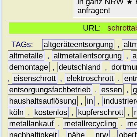
in ganz NRW ★ H
anfragen!
URL:
schrotta
TAGs:
altgeräteentsorgung
,
altm
altmetalle
,
altmetallentsorgung
,
a
demontage
,
deutschland
,
dortmu
,
eisenschrott
,
elektroschrott
,
ent
entsorgungsfachbetrieb
,
essen
,
g
haushaltsauflösung
,
in
,
industrie
köln
,
kostenlos
,
kupferschrott
,
metallankauf
,
metallrecycling
,
me
nachhaltigkeit
,
nähe
,
nrw
,
ober