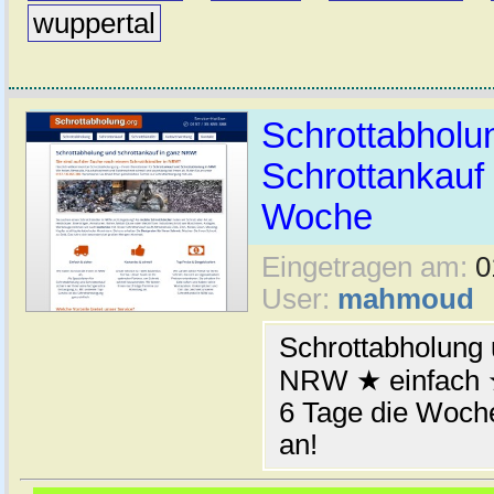
wuppertal
Schrottabhol
Schrottankauf 
Woche
Eingetragen am:
0
User:
mahmoud
Schrottabholung 
NRW ★ einfach ★
6 Tage die Woche
an!