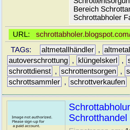
Schrottentsorgun
Bereich Schrott
Schrottabholer F
URL:
schrottabholer.blogspot.com
TAGs:
altmetallhändler
,
altmeta
autoverschrottung
,
klüngelskerl
,
schrottdienst
,
schrottentsorgen
,
s
schrottsammler
,
schrottverkaufen
Schrottabholu
Schrotthande