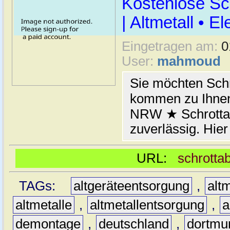
Kostenlose Sc
| Altmetall • E
Eingetragen am:
0
User:
mahmoud
Sie möchten Schr
kommen zu Ihnen
NRW ★ Schrottab
zuverlässig. Hier
URL:
schrotta
TAGs:
altgeräteentsorgung
,
altm
altmetalle
,
altmetallentsorgung
,
a
demontage
,
deutschland
,
dortmu