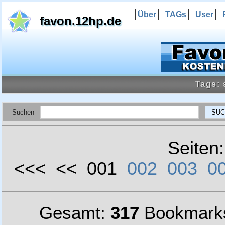
Über
TAGs
User
favon.12hp.de
Tags: 
Suchen
Seiten
<<< << 001
002
003
0
Gesamt:
317
Bookmark