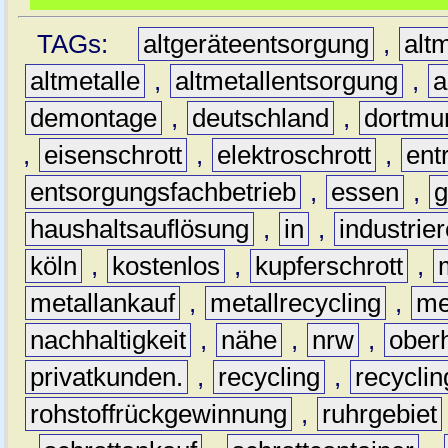
TAGs:
altgeräteentsorgung
,
altm
altmetalle
,
altmetallentsorgung
,
a
demontage
,
deutschland
,
dortmu
,
eisenschrott
,
elektroschrott
,
ent
entsorgungsfachbetrieb
,
essen
,
g
haushaltsauflösung
,
in
,
industrie
köln
,
kostenlos
,
kupferschrott
,
metallankauf
,
metallrecycling
,
me
nachhaltigkeit
,
nähe
,
nrw
,
ober
privatkunden.
,
recycling
,
recyclin
rohstoffrückgewinnung
,
ruhrgebiet