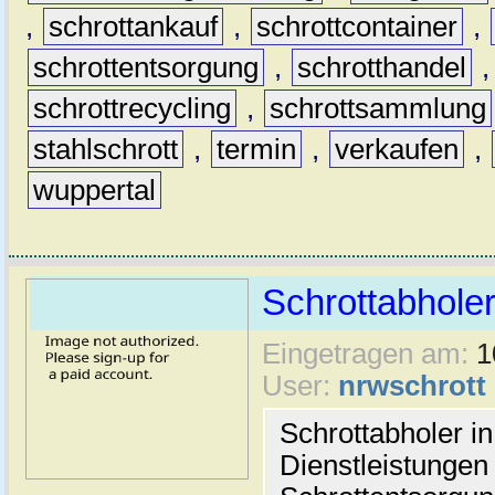
,
schrottankauf
,
schrottcontainer
,
schrottentsorgung
,
schrotthandel
schrottrecycling
,
schrottsammlung
stahlschrott
,
termin
,
verkaufen
,
wuppertal
Schrottabhole
Eingetragen am:
1
User:
nrwschrott
Schrottabholer i
Dienstleistungen