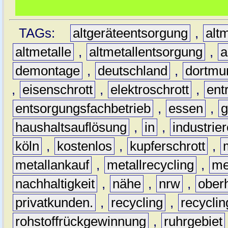
TAGs:
altgeräteentsorgung
,
altm
altmetalle
,
altmetallentsorgung
,
a
demontage
,
deutschland
,
dortmu
,
eisenschrott
,
elektroschrott
,
ent
entsorgungsfachbetrieb
,
essen
,
g
haushaltsauflösung
,
in
,
industrie
köln
,
kostenlos
,
kupferschrott
,
metallankauf
,
metallrecycling
,
me
nachhaltigkeit
,
nähe
,
nrw
,
ober
privatkunden.
,
recycling
,
recyclin
rohstoffrückgewinnung
,
ruhrgebiet