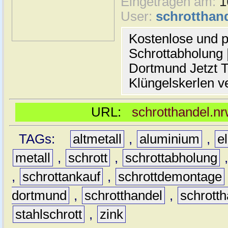
Eingetragen am:
1
User:
schrotthan
Kostenlose und p
Schrottabholung |
Dortmund Jetzt T
Klüngelskerlen v
URL:
schrotthandel.n
TAGs:
altmetall
,
aluminium
,
e
metall
,
schrott
,
schrottabholung
,
schrottankauf
,
schrottdemontage
dortmund
,
schrotthandel
,
schrott
stahlschrott
,
zink