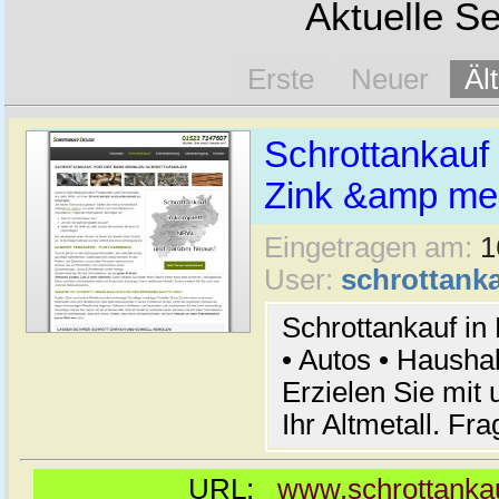
Aktuelle Se
Erste
Neuer
Äl
Schrottankauf 
Zink &amp meh
Eingetragen am:
1
User:
schrottanka
Schrottankauf in
• Autos • Hausha
Erzielen Sie mit 
Ihr Altmetall. Fr
URL:
www.schrottankau