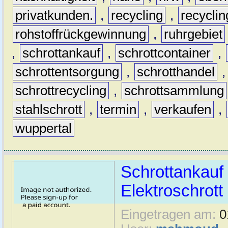
privatkunden.
,
recycling
,
recyclin
rohstoffrückgewinnung
,
ruhrgebiet
,
schrottankauf
,
schrottcontainer
,
schrottentsorgung
,
schrotthandel
schrottrecycling
,
schrottsammlung
stahlschrott
,
termin
,
verkaufen
,
wuppertal
Schrottankauf 
Elektroschrott 
Eingetragen am:
0