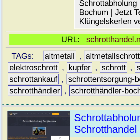
Schrottabholung |
Bochum | Jetzt T
Klüngelskerlen v
URL:
schrotthandel.
TAGs:
altmetall
,
altmetallschro
elektroschrott
,
kupfer
,
schrott
,
schrottankauf
,
schrottentsorgung-
schrotthändler
,
schrotthändler-bo
Schrottabholu
Schrotthande