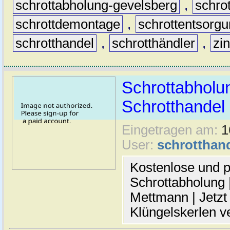
schrottabholung-gevelsberg
,
schro
schrottdemontage
,
schrottentsorg
schrotthandel
,
schrotthändler
,
zi
Schrottabholu
Schrotthande
Eingetragen am:
1
User:
schrotthan
Kostenlose und p
Schrottabholung |
Mettmann | Jetzt
Klüngelskerlen v