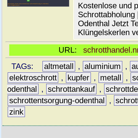
Kostenlose und p
Schrottabholung |
Odenthal Jetzt Te
Klüngelskerlen v
URL:
schrotthandel.n
TAGs:
altmetall
,
aluminium
,
a
elektroschrott
,
kupfer
,
metall
,
s
odenthal
,
schrottankauf
,
schrottd
schrottentsorgung-odenthal
,
schrot
zink