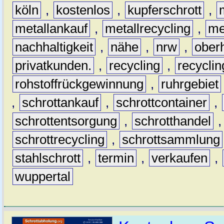
köln
,
kostenlos
,
kupferschrott
,
metallankauf
,
metallrecycling
,
me
nachhaltigkeit
,
nähe
,
nrw
,
ober
privatkunden.
,
recycling
,
recyclin
rohstoffrückgewinnung
,
ruhrgebiet
,
schrottankauf
,
schrottcontainer
,
schrottentsorgung
,
schrotthandel
schrottrecycling
,
schrottsammlung
stahlschrott
,
termin
,
verkaufen
,
wuppertal