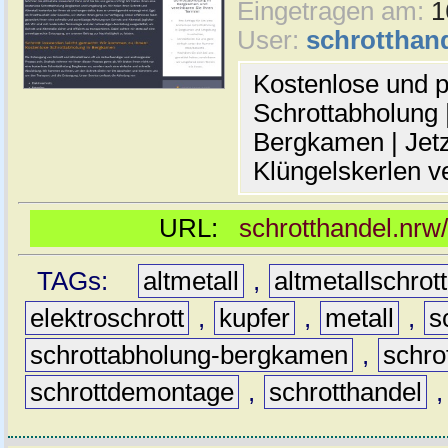
Eingetragen am:
1
User:
schrotthan
Kostenlose und p
Schrottabholung |
Bergkamen | Jetz
Klüngelskerlen v
URL:
schrotthandel.nrw
TAGs:
altmetall
,
altmetallschrott
elektroschrott
,
kupfer
,
metall
,
s
schrottabholung-bergkamen
,
schro
schrottdemontage
,
schrotthandel