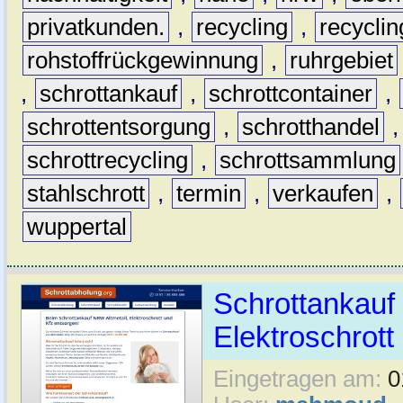
privatkunden.
,
recycling
,
recyclin
rohstoffrückgewinnung
,
ruhrgebiet
,
schrottankauf
,
schrottcontainer
,
schrottentsorgung
,
schrotthandel
schrottrecycling
,
schrottsammlung
stahlschrott
,
termin
,
verkaufen
,
wuppertal
Schrottankauf 
Elektroschrott 
Eingetragen am:
0