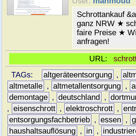
User:
mahmoud
Schrottankauf &a
ganz NRW ★ schn
faire Preise ★ W
anfragen!
URL:
schrot
TAGs:
altgeräteentsorgung
,
altm
altmetalle
,
altmetallentsorgung
,
a
demontage
,
deutschland
,
dortmu
,
eisenschrott
,
elektroschrott
,
ent
entsorgungsfachbetrieb
,
essen
,
g
haushaltsauflösung
,
in
,
industrie