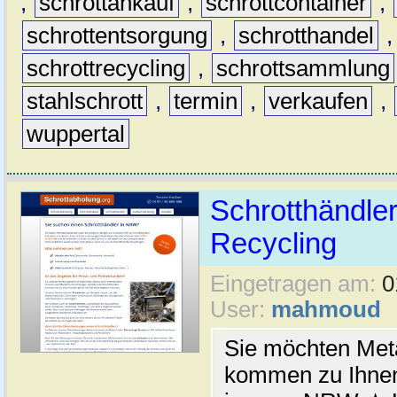
,
schrottankauf
,
schrottcontainer
,
schrottentsorgung
,
schrotthandel
schrottrecycling
,
schrottsammlung
stahlschrott
,
termin
,
verkaufen
,
wuppertal
Schrotthändler
Recycling
Eingetragen am:
0
User:
mahmoud
Sie möchten Meta
kommen zu Ihnen