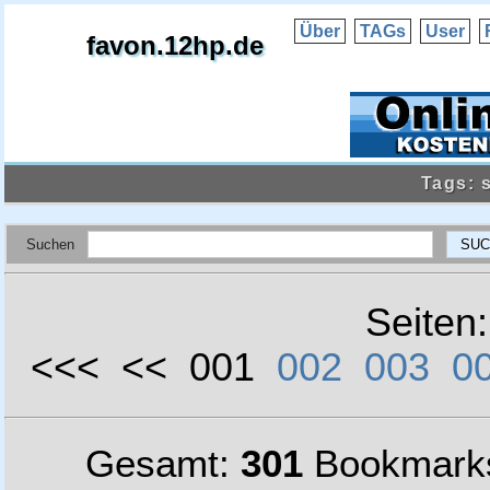
Über
TAGs
User
favon.12hp.de
Tags: 
Suchen
Seiten
<<< << 001
002
003
0
Gesamt:
301
Bookmark