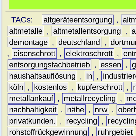
TAGs:
altgeräteentsorgung
,
altm
altmetalle
,
altmetallentsorgung
,
a
demontage
,
deutschland
,
dortmu
,
eisenschrott
,
elektroschrott
,
ent
entsorgungsfachbetrieb
,
essen
,
g
haushaltsauflösung
,
in
,
industrie
köln
,
kostenlos
,
kupferschrott
,
metallankauf
,
metallrecycling
,
me
nachhaltigkeit
,
nähe
,
nrw
,
ober
privatkunden.
,
recycling
,
recyclin
rohstoffrückgewinnung
,
ruhrgebiet