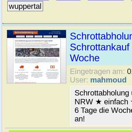
wuppertal
Schrottabhol
Schrottankauf 
Woche
Eingetragen am:
0
User:
mahmoud
Schrottabholung 
NRW ★ einfach ★
6 Tage die Woche
an!