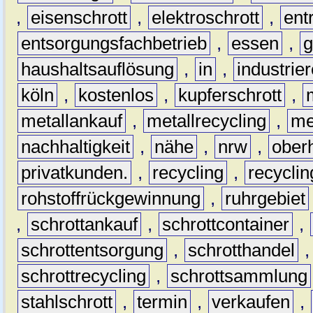
,
eisenschrott
,
elektroschrott
,
ent
entsorgungsfachbetrieb
,
essen
,
g
haushaltsauflösung
,
in
,
industrie
köln
,
kostenlos
,
kupferschrott
,
metallankauf
,
metallrecycling
,
me
nachhaltigkeit
,
nähe
,
nrw
,
ober
privatkunden.
,
recycling
,
recyclin
rohstoffrückgewinnung
,
ruhrgebiet
,
schrottankauf
,
schrottcontainer
,
schrottentsorgung
,
schrotthandel
schrottrecycling
,
schrottsammlung
stahlschrott
,
termin
,
verkaufen
,