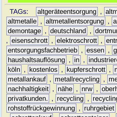
TAGs:
altgeräteentsorgung
,
altm
altmetalle
,
altmetallentsorgung
,
a
demontage
,
deutschland
,
dortmu
,
eisenschrott
,
elektroschrott
,
ent
entsorgungsfachbetrieb
,
essen
,
g
haushaltsauflösung
,
in
,
industrie
köln
,
kostenlos
,
kupferschrott
,
metallankauf
,
metallrecycling
,
me
nachhaltigkeit
,
nähe
,
nrw
,
ober
privatkunden.
,
recycling
,
recyclin
rohstoffrückgewinnung
,
ruhrgebiet