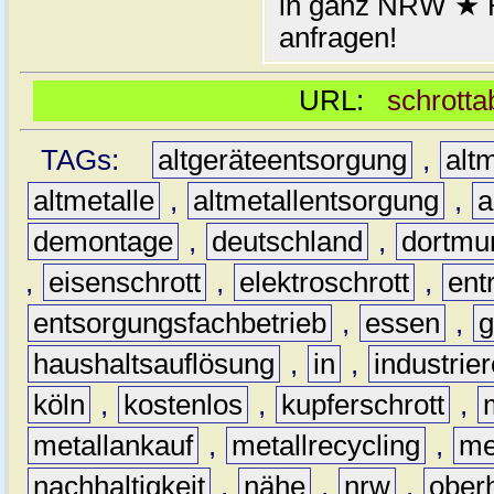
in ganz NRW ★ H
anfragen!
URL:
schrotta
TAGs:
altgeräteentsorgung
,
altm
altmetalle
,
altmetallentsorgung
,
a
demontage
,
deutschland
,
dortmu
,
eisenschrott
,
elektroschrott
,
ent
entsorgungsfachbetrieb
,
essen
,
g
haushaltsauflösung
,
in
,
industrie
köln
,
kostenlos
,
kupferschrott
,
metallankauf
,
metallrecycling
,
me
nachhaltigkeit
,
nähe
,
nrw
,
ober