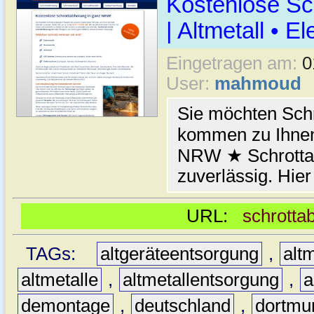
Kostenlose Sc
| Altmetall • E
Eingetragen am:
0
User:
mahmoud
Sie möchten Schr
kommen zu Ihnen
NRW ★ Schrottab
zuverlässig. Hier
URL:
schrotta
TAGs:
altgeräteentsorgung
,
altm
altmetalle
,
altmetallentsorgung
,
a
demontage
,
deutschland
,
dortmu