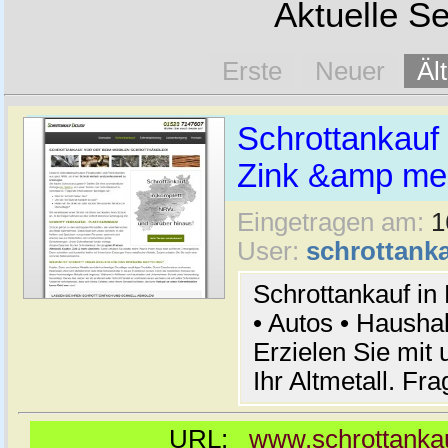
Aktuelle Se
Erste
Neuer
Äl
Schrottankauf 
Zink &amp meh
Eingetragen am:
1
User:
schrottanka
Schrottankauf in
• Autos • Hausha
Erzielen Sie mit 
Ihr Altmetall. Fr
URL:
www.schrottankau