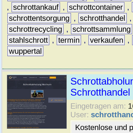
,
schrottankauf
,
schrottcontainer
,
schrottentsorgung
,
schrotthandel
schrottrecycling
,
schrottsammlung
stahlschrott
,
termin
,
verkaufen
,
wuppertal
Schrottabholu
Schrotthande
Eingetragen am:
1
User:
schrotthan
Kostenlose und p