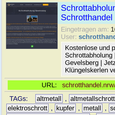
Schrottabholun
Schrotthande
Eingetragen am:
1
User:
schrotthan
Kostenlose und p
Schrottabholung |
Gevelsberg | Jetz
Klüngelskerlen v
URL:
schrotthandel.nrw
TAGs:
altmetall
,
altmetallschrott
elektroschrott
,
kupfer
,
metall
,
s