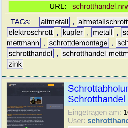
URL:
schrotthandel.n
TAGs:
altmetall
,
altmetallschrott
elektroschrott
,
kupfer
,
metall
,
s
mettmann
,
schrottdemontage
,
sc
schrotthandel
,
schrotthandel-mett
zink
Schrottabholun
Schrotthande
Eingetragen am:
1
User:
schrotthan