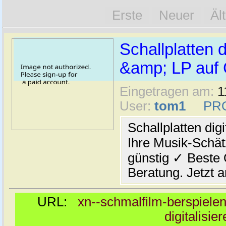
Erste
Neuer
Äl
Schallplatten d
&amp; LP auf 
Eingetragen am:
1
User:
tom1
PR
Schallplatten dig
Ihre Musik-Schät
günstig ✓ Beste 
Beratung. Jetzt a
URL:
xn--schmalfilm-berspielen-
digitalisi