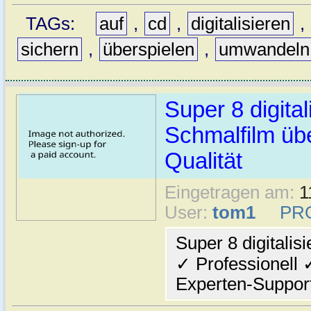
TAGs:
auf
,
cd
,
digitalisieren
,
sichern
,
überspielen
,
umwandeln
Super 8 digit
Schmalfilm übe
Qualität
Eingetragen am:
1
User:
tom1
PR
Super 8 digitali
✓ Professionell 
Experten-Suppor