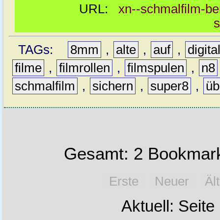
URL:
xn--schmalfilm-be
s
TAGs:
8mm
,
alte
,
auf
,
digita
filme
,
filmrollen
,
filmspulen
,
n8
schmalfilm
,
sichern
,
super8
,
üb
Gesamt: 2 Bookmark
Erste
Neuer
Äl
Aktuell: Seite