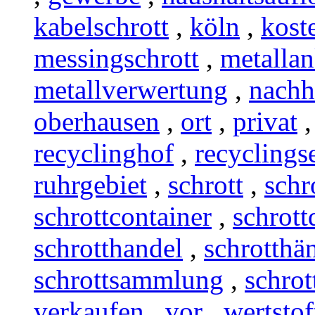
kabelschrott
,
köln
,
kost
messingschrott
,
metalla
metallverwertung
,
nachh
oberhausen
,
ort
,
privat
recyclinghof
,
recyclings
ruhrgebiet
,
schrott
,
schr
schrottcontainer
,
schrott
schrotthandel
,
schrotthä
schrottsammlung
,
schrot
verkaufen
,
vor
,
wertstof