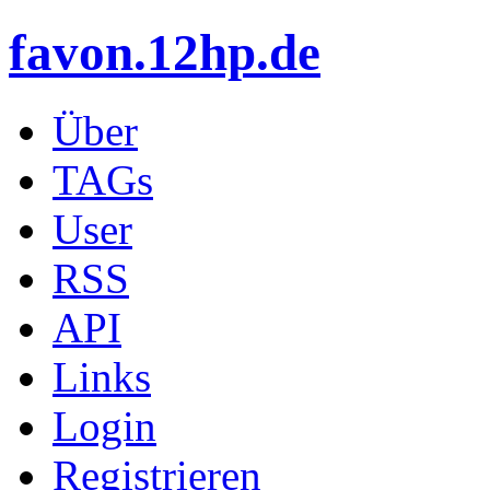
favon.12hp.de
Über
TAGs
User
RSS
API
Links
Login
Registrieren