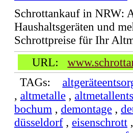
Schrottankauf in NRW: A
Haushaltsgeräten und meh
Schrottpreise für Ihr Alt
URL:
www.schrottan
TAGs:
altgeräteentso
,
altmetalle
,
altmetallent
bochum
,
demontage
,
de
düsseldorf
,
eisenschrott