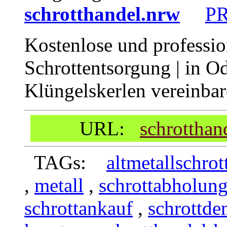
schrotthandel.nrw
P
Kostenlose und professio
Schrottentsorgung | in Od
Klüngelskerlen vereinba
URL:
schrotthan
TAGs:
altmetallschrot
,
metall
,
schrottabholun
schrottankauf
,
schrottd