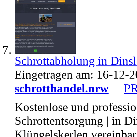
Schrottabholung in Dins
Eingetragen am:
16-12-2
schrotthandel.nrw
P
Kostenlose und professio
Schrottentsorgung | in Di
Klüngelskerlen vereinba