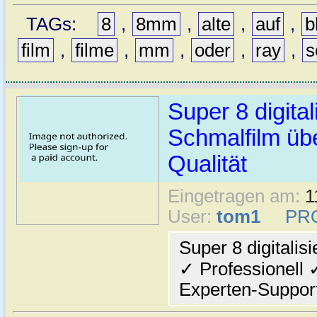
TAGs:
8
,
8mm
,
alte
,
auf
,
b
film
,
filme
,
mm
,
oder
,
ray
,
s
Super 8 digit
Schmalfilm übe
Qualität
Eingetragen am:
1
User:
tom1
PR
Super 8 digitali
✓ Professionell 
Experten-Suppor