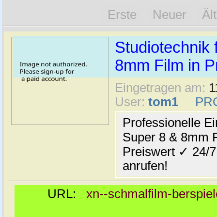
Erste
Neuer
Äl
Studiotechnik
8mm Film in Pr
Eingetragen am:
1
User:
tom1
PR
Professionelle Ei
Super 8 & 8mm F
Preiswert ✓ 24/
anrufen!
URL:
xn--schmalfilm-berspiele