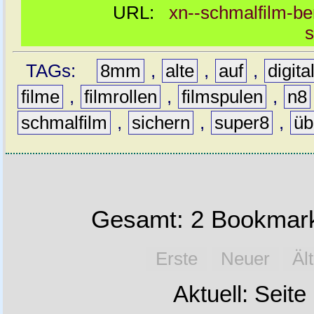
URL:
xn--schmalfilm-be
s
TAGs:
8mm
,
alte
,
auf
,
digita
filme
,
filmrollen
,
filmspulen
,
n8
schmalfilm
,
sichern
,
super8
,
üb
Gesamt: 2 Bookmark
Erste
Neuer
Äl
Aktuell: Seite