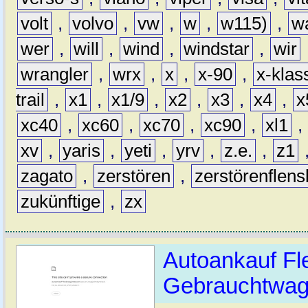
volt
,
volvo
,
vw
,
w
,
w115)
,
w
wer
,
will
,
wind
,
windstar
,
wir
wrangler
,
wrx
,
x
,
x-90
,
x-klas
trail
,
x1
,
x1/9
,
x2
,
x3
,
x4
,
x
xc40
,
xc60
,
xc70
,
xc90
,
xl1
,
xv
,
yaris
,
yeti
,
yrv
,
z.e.
,
z1
zagato
,
zerstören
,
zerstörenflen
zukünftige
,
zx
Autoankauf Fl
Gebrauchtwage