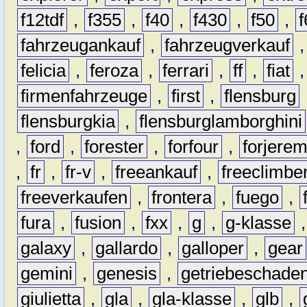
f12tdf
,
f355
,
f40
,
f430
,
f50
,
f
fahrzeugankauf
,
fahrzeugverkauf
felicia
,
feroza
,
ferrari
,
ff
,
fiat
firmenfahrzeuge
,
first
,
flensburg
flensburgkia
,
flensburglamborghini
,
ford
,
forester
,
forfour
,
forjere
,
fr
,
fr-v
,
freeankauf
,
freeclimbe
freeverkaufen
,
frontera
,
fuego
,
fura
,
fusion
,
fxx
,
g
,
g-klasse
galaxy
,
gallardo
,
galloper
,
gear
gemini
,
genesis
,
getriebeschade
giulietta
,
gla
,
gla-klasse
,
glb
,