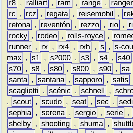
r8
,
ralliart
,
ram
,
range
,
range
rc
,
rcz
,
regata
,
reisemobil
,
re
retona
,
reventón
,
rezzo
,
rio
,
r
rocky
,
rodeo
,
rolls-royce
,
rome
runner
,
rx
,
rx4
,
rxh
,
s
,
s-co
max
,
s1
,
s2000
,
s3
,
s4
,
s40
s70
,
s8
,
s80
,
s800
,
s90
,
sa
santa
,
santana
,
sapporo
,
satis
scaglietti
,
scénic
,
schnell
,
schro
,
scout
,
scudo
,
seat
,
sec
,
sedi
sephia
,
serena
,
sergio
,
serie
,
shelby
,
shooting
,
shuma
,
shuttl