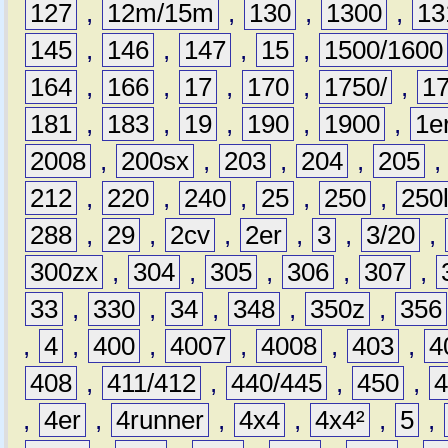
127
,
12m/15m
,
130
,
1300
,
13
145
,
146
,
147
,
15
,
1500/1600
164
,
166
,
17
,
170
,
1750/
,
1
181
,
183
,
19
,
190
,
1900
,
1e
2008
,
200sx
,
203
,
204
,
205
212
,
220
,
240
,
25
,
250
,
250
288
,
29
,
2cv
,
2er
,
3
,
3/20
,
300zx
,
304
,
305
,
306
,
307
,
33
,
330
,
34
,
348
,
350z
,
356
,
4
,
400
,
4007
,
4008
,
403
,
4
408
,
411/412
,
440/445
,
450
,
,
4er
,
4runner
,
4x4
,
4x4²
,
5
,