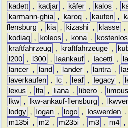
kadett
,
kadjar
,
käfer
,
kalos
,
k
karmann-ghia
,
karoq
,
kaufen
,
k
flensburg
,
kia
,
kizashi
,
klasse
,
kodiaq
,
koleos
,
kona
,
kostenlos
kraftfahrzeug
,
kraftfahrzeuge
,
kub
l200
,
l300
,
laankauf
,
lacetti
,
l
lancer
,
land
,
lander
,
lantra
,
la
laverkaufen
,
lc
,
leaf
,
legacy
,
lexus
,
lfa
,
liana
,
libero
,
limous
lkw
,
lkw-ankauf-flensburg
,
lkwver
lodgy
,
logan
,
logo
,
loswerden
m135i
,
m2
,
m235i
,
m3
,
m4
,