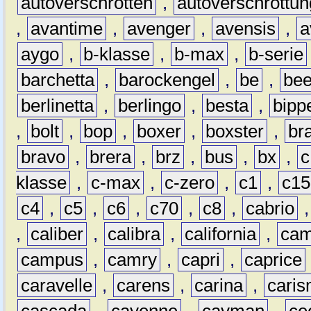
autoverschrotten
,
autoverschrottun
,
avantime
,
avenger
,
avensis
,
a
aygo
,
b-klasse
,
b-max
,
b-serie
barchetta
,
barockengel
,
be
,
be
berlinetta
,
berlingo
,
besta
,
bipp
,
bolt
,
bop
,
boxer
,
boxster
,
br
bravo
,
brera
,
brz
,
bus
,
bx
,
c
klasse
,
c-max
,
c-zero
,
c1
,
c15
c4
,
c5
,
c6
,
c70
,
c8
,
cabrio
,
caliber
,
calibra
,
california
,
cam
campus
,
camry
,
capri
,
caprice
caravelle
,
carens
,
carina
,
cari
cascada
,
cayenne
,
cayman
,
ce