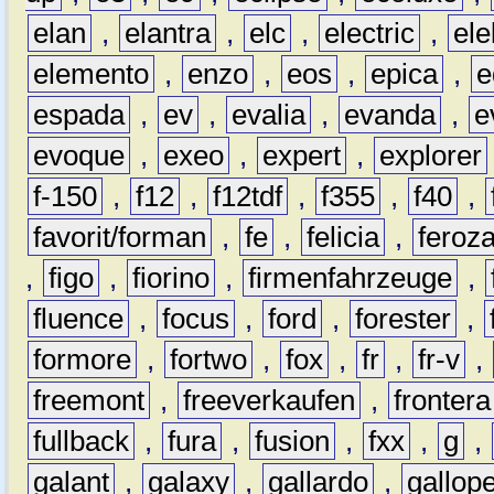
elan
,
elantra
,
elc
,
electric
,
ele
elemento
,
enzo
,
eos
,
epica
,
e
espada
,
ev
,
evalia
,
evanda
,
e
evoque
,
exeo
,
expert
,
explorer
f-150
,
f12
,
f12tdf
,
f355
,
f40
,
favorit/forman
,
fe
,
felicia
,
feroz
,
figo
,
fiorino
,
firmenfahrzeuge
,
fluence
,
focus
,
ford
,
forester
,
formore
,
fortwo
,
fox
,
fr
,
fr-v
,
freemont
,
freeverkaufen
,
frontera
fullback
,
fura
,
fusion
,
fxx
,
g
,
galant
,
galaxy
,
gallardo
,
gallop