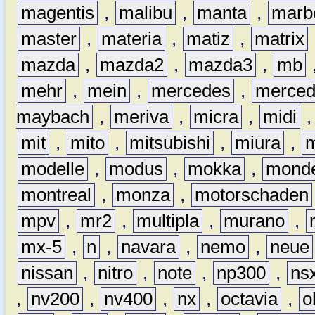
magentis
,
malibu
,
manta
,
marb
master
,
materia
,
matiz
,
matrix
mazda
,
mazda2
,
mazda3
,
mb
mehr
,
mein
,
mercedes
,
merce
maybach
,
meriva
,
micra
,
midi
mit
,
mito
,
mitsubishi
,
miura
,
modelle
,
modus
,
mokka
,
mond
montreal
,
monza
,
motorschaden
mpv
,
mr2
,
multipla
,
murano
,
mx-5
,
n
,
navara
,
nemo
,
neue
nissan
,
nitro
,
note
,
np300
,
ns
,
nv200
,
nv400
,
nx
,
octavia
,
o