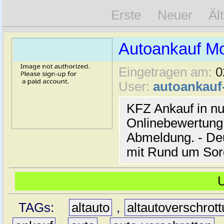
Erste
Neuer
Äl
Autoankauf M
Eingetragen am:
0
User:
autoankau
KFZ Ankauf in nu
Onlinebewertung 
Abmeldung. - De
mit Rund um Sor
TAGs:
altauto
,
altautoverschrot