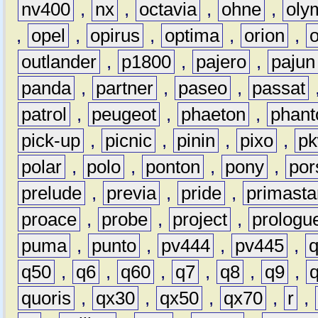
nv400
,
nx
,
octavia
,
ohne
,
oly
,
opel
,
opirus
,
optima
,
orion
,
outlander
,
p1800
,
pajero
,
pajun
panda
,
partner
,
paseo
,
passat
patrol
,
peugeot
,
phaeton
,
phan
pick-up
,
picnic
,
pinin
,
pixo
,
p
polar
,
polo
,
ponton
,
pony
,
por
prelude
,
previa
,
pride
,
primasta
proace
,
probe
,
project
,
prologu
puma
,
punto
,
pv444
,
pv445
,
q50
,
q6
,
q60
,
q7
,
q8
,
q9
,
quoris
,
qx30
,
qx50
,
qx70
,
r
,