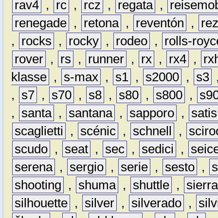
rav4
,
rc
,
rcz
,
regata
,
reisemob
renegade
,
retona
,
reventón
,
re
,
rocks
,
rocky
,
rodeo
,
rolls-royc
rover
,
rs
,
runner
,
rx
,
rx4
,
rx
klasse
,
s-max
,
s1
,
s2000
,
s3
,
s7
,
s70
,
s8
,
s80
,
s800
,
s9
,
santa
,
santana
,
sapporo
,
satis
scaglietti
,
scénic
,
schnell
,
sciro
scudo
,
seat
,
sec
,
sedici
,
seic
serena
,
sergio
,
serie
,
sesto
,
shooting
,
shuma
,
shuttle
,
sierr
silhouette
,
silver
,
silverado
,
silv