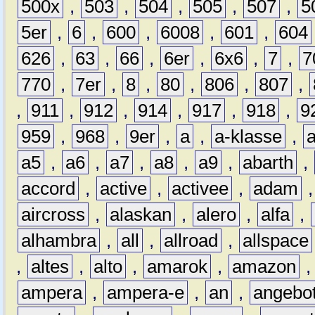
500x
,
503
,
504
,
505
,
507
,
5
5er
,
6
,
600
,
6008
,
601
,
604
626
,
63
,
66
,
6er
,
6x6
,
7
,
7
770
,
7er
,
8
,
80
,
806
,
807
,
,
911
,
912
,
914
,
917
,
918
,
9
959
,
968
,
9er
,
a
,
a-klasse
,
a5
,
a6
,
a7
,
a8
,
a9
,
abarth
,
accord
,
active
,
activee
,
adam
aircross
,
alaskan
,
alero
,
alfa
,
alhambra
,
all
,
allroad
,
allspace
,
altes
,
alto
,
amarok
,
amazon
ampera
,
ampera-e
,
an
,
angebo