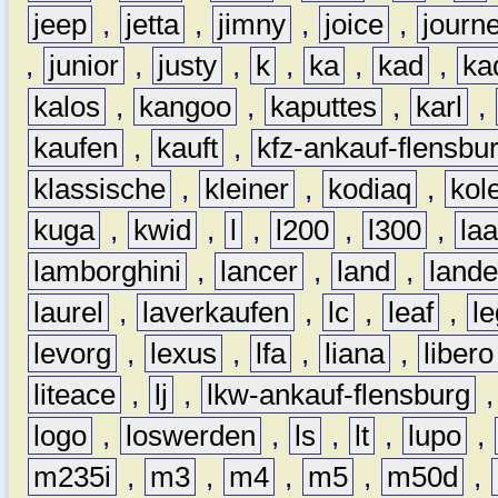
jeep
,
jetta
,
jimny
,
joice
,
journ
,
junior
,
justy
,
k
,
ka
,
kad
,
ka
kalos
,
kangoo
,
kaputtes
,
karl
,
kaufen
,
kauft
,
kfz-ankauf-flensbu
klassische
,
kleiner
,
kodiaq
,
kol
kuga
,
kwid
,
l
,
l200
,
l300
,
la
lamborghini
,
lancer
,
land
,
lande
laurel
,
laverkaufen
,
lc
,
leaf
,
l
levorg
,
lexus
,
lfa
,
liana
,
libero
liteace
,
lj
,
lkw-ankauf-flensburg
logo
,
loswerden
,
ls
,
lt
,
lupo
,
m235i
,
m3
,
m4
,
m5
,
m50d
,