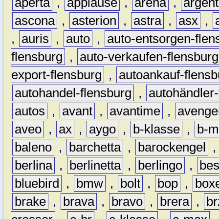
aperta
,
applause
,
arena
,
argen
ascona
,
asterion
,
astra
,
asx
,
,
auris
,
auto
,
auto-entsorgen-flen
flensburg
,
auto-verkaufen-flensburg
export-flensburg
,
autoankauf-flensb
autohandel-flensburg
,
autohändler-
autos
,
avant
,
avantime
,
avenge
aveo
,
ax
,
aygo
,
b-klasse
,
b-m
baleno
,
barchetta
,
barockengel
berlina
,
berlinetta
,
berlingo
,
bes
bluebird
,
bmw
,
bolt
,
bop
,
box
brake
,
brava
,
bravo
,
brera
,
br