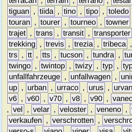
terracan
,
terrain
,
terrano
,
testa
tiguan
,
tiida
,
tino
,
tipo
,
toledo
touran
,
tourer
,
tourneo
,
towner
trajet
,
trans
,
transit
,
transporter
trekking
,
trevis
,
trezia
,
tribeca
trs
,
tt
,
tts
,
tucson
,
tundra
,
tu
twingo
,
twintop
,
twizy
,
typ
,
ty
unfallfahrzeuge
,
unfallwagen
,
un
up
,
urban
,
urraco
,
urus
,
urva
v6
,
v60
,
v70
,
v8
,
v90
,
vane
,
vel
,
velar
,
veloster
,
veneno
,
verkaufen
,
verschrotten
,
verschro
verso-s
,
viano
,
viper
,
visa
,
vi