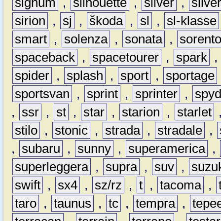
signum
,
silhouette
,
silver
,
silve
sirion
,
sj
,
škoda
,
sl
,
sl-klasse
smart
,
solenza
,
sonata
,
sorent
spaceback
,
spacetourer
,
spark
spider
,
splash
,
sport
,
sportage
sportsvan
,
sprint
,
sprinter
,
spyd
,
ssr
,
st
,
star
,
starion
,
starlet
stilo
,
stonic
,
strada
,
stradale
,
,
subaru
,
sunny
,
superamerica
,
superleggera
,
supra
,
suv
,
suzu
swift
,
sx4
,
sz/rz
,
t
,
tacoma
,
taro
,
taunus
,
tc
,
tempra
,
tepe