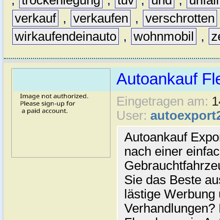
,
trockenlegung
,
tüv
,
und
,
unfal
verkauf
,
verkaufen
,
verschrotten
wirkaufendeinauto
,
wohnmobil
,
z
Autoankauf Fl
Eingetragen am:
1
User:
autoexport
Autoankauf Expo
nach einer einfac
Gebrauchtfahrze
Sie das Beste au
lästige Werbung
Verhandlungen? 