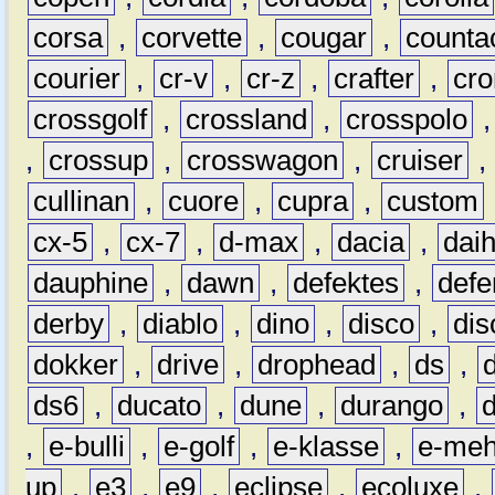
corsa
,
corvette
,
cougar
,
counta
courier
,
cr-v
,
cr-z
,
crafter
,
cr
crossgolf
,
crossland
,
crosspolo
,
crossup
,
crosswagon
,
cruiser
,
cullinan
,
cuore
,
cupra
,
custom
cx-5
,
cx-7
,
d-max
,
dacia
,
dai
dauphine
,
dawn
,
defektes
,
defe
derby
,
diablo
,
dino
,
disco
,
dis
dokker
,
drive
,
drophead
,
ds
,
ds6
,
ducato
,
dune
,
durango
,
,
e-bulli
,
e-golf
,
e-klasse
,
e-meh
up
,
e3
,
e9
,
eclipse
,
ecoluxe
,