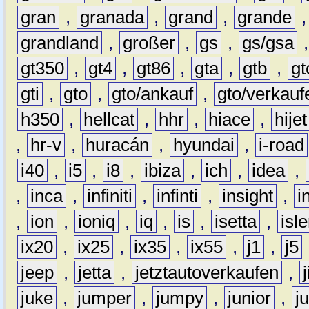
gran
,
granada
,
grand
,
grande
grandland
,
großer
,
gs
,
gs/gsa
gt350
,
gt4
,
gt86
,
gta
,
gtb
,
gt
gti
,
gto
,
gto/ankauf
,
gto/verkauf
h350
,
hellcat
,
hhr
,
hiace
,
hijet
,
hr-v
,
huracán
,
hyundai
,
i-road
i40
,
i5
,
i8
,
ibiza
,
ich
,
idea
,
,
inca
,
infiniti
,
infinti
,
insight
,
i
,
ion
,
ioniq
,
iq
,
is
,
isetta
,
isl
ix20
,
ix25
,
ix35
,
ix55
,
j1
,
j5
jeep
,
jetta
,
jetztautoverkaufen
,
juke
,
jumper
,
jumpy
,
junior
,
j