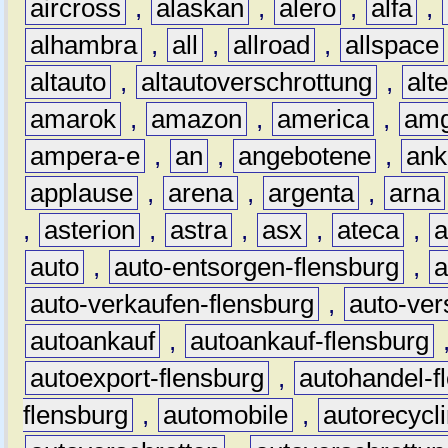
aircross
,
alaskan
,
alero
,
alfa
,
alhambra
,
all
,
allroad
,
allspace
altauto
,
altautoverschrottung
,
alt
amarok
,
amazon
,
america
,
am
ampera-e
,
an
,
angebotene
,
ank
applause
,
arena
,
argenta
,
arna
,
asterion
,
astra
,
asx
,
ateca
,
a
auto
,
auto-entsorgen-flensburg
,
a
auto-verkaufen-flensburg
,
auto-ver
autoankauf
,
autoankauf-flensburg
autoexport-flensburg
,
autohandel-f
flensburg
,
automobile
,
autorecycl