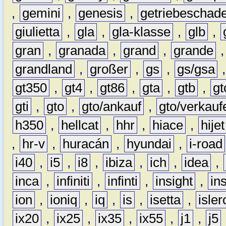
,
gemini
,
genesis
,
getriebeschad
giulietta
,
gla
,
gla-klasse
,
glb
,
gran
,
granada
,
grand
,
grande
grandland
,
großer
,
gs
,
gs/gsa
gt350
,
gt4
,
gt86
,
gta
,
gtb
,
gt
gti
,
gto
,
gto/ankauf
,
gto/verkauf
h350
,
hellcat
,
hhr
,
hiace
,
hijet
,
hr-v
,
huracán
,
hyundai
,
i-road
i40
,
i5
,
i8
,
ibiza
,
ich
,
idea
,
inca
,
infiniti
,
infinti
,
insight
,
in
ion
,
ioniq
,
iq
,
is
,
isetta
,
isler
ix20
,
ix25
,
ix35
,
ix55
,
j1
,
j5