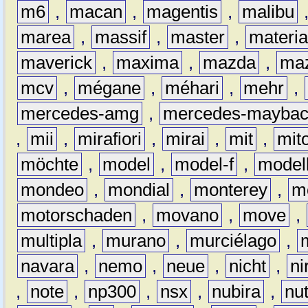
m6
,
macan
,
magentis
,
malibu
marea
,
massif
,
master
,
materi
maverick
,
maxima
,
mazda
,
ma
mcv
,
mégane
,
méhari
,
mehr
,
mercedes-amg
,
mercedes-mayba
,
mii
,
mirafiori
,
mirai
,
mit
,
mit
möchte
,
model
,
model-f
,
model
mondeo
,
mondial
,
monterey
,
m
motorschaden
,
movano
,
move
,
multipla
,
murano
,
murciélago
,
navara
,
nemo
,
neue
,
nicht
,
ni
,
note
,
np300
,
nsx
,
nubira
,
nu