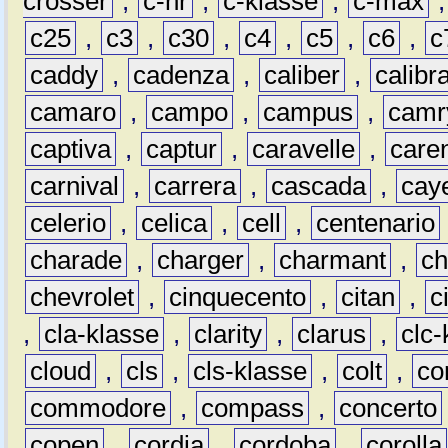
crosser
,
c-hr
,
c-klasse
,
c-max
c25
,
c3
,
c30
,
c4
,
c5
,
c6
,
c
caddy
,
cadenza
,
caliber
,
calibr
camaro
,
campo
,
campus
,
camr
captiva
,
captur
,
caravelle
,
care
carnival
,
carrera
,
cascada
,
cay
celerio
,
celica
,
cell
,
centenario
charade
,
charger
,
charmant
,
ch
chevrolet
,
cinquecento
,
citan
,
c
,
cla-klasse
,
clarity
,
clarus
,
clc-
cloud
,
cls
,
cls-klasse
,
colt
,
c
commodore
,
compass
,
concerto
copen
,
cordia
,
cordoba
,
corolla