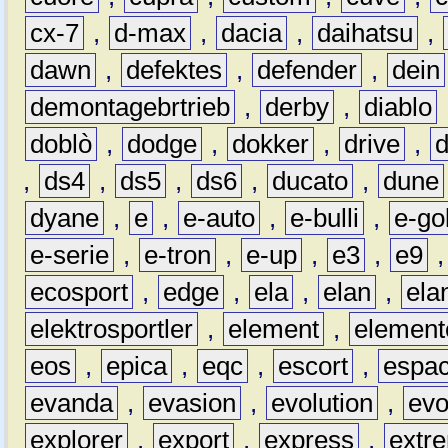
cx-7
,
d-max
,
dacia
,
daihatsu
,
dawn
,
defektes
,
defender
,
dein
demontagebrtrieb
,
derby
,
diablo
doblò
,
dodge
,
dokker
,
drive
,
,
ds4
,
ds5
,
ds6
,
ducato
,
dune
dyane
,
e
,
e-auto
,
e-bulli
,
e-gol
e-serie
,
e-tron
,
e-up
,
e3
,
e9
ecosport
,
edge
,
ela
,
elan
,
ela
elektrosportler
,
element
,
element
eos
,
epica
,
eqc
,
escort
,
espa
evanda
,
evasion
,
evolution
,
ev
explorer
,
export
,
express
,
extr