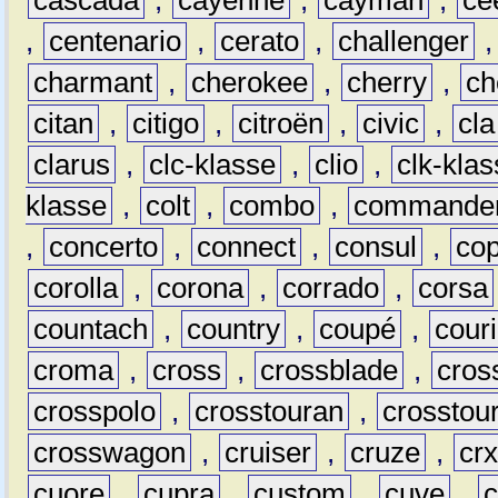
,
centenario
,
cerato
,
challenger
charmant
,
cherokee
,
cherry
,
ch
citan
,
citigo
,
citroën
,
civic
,
cla
clarus
,
clc-klasse
,
clio
,
clk-kla
klasse
,
colt
,
combo
,
commande
,
concerto
,
connect
,
consul
,
co
corolla
,
corona
,
corrado
,
corsa
countach
,
country
,
coupé
,
couri
croma
,
cross
,
crossblade
,
cros
crosspolo
,
crosstouran
,
crosstou
crosswagon
,
cruiser
,
cruze
,
cr
cuore
,
cupra
,
custom
,
cuve
,