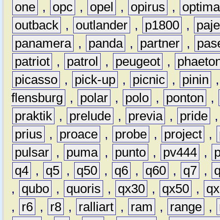
one
,
opc
,
opel
,
opirus
,
optim
outback
,
outlander
,
p1800
,
paje
panamera
,
panda
,
partner
,
pas
patriot
,
patrol
,
peugeot
,
phaeto
picasso
,
pick-up
,
picnic
,
pinin
flensburg
,
polar
,
polo
,
ponton
,
praktik
,
prelude
,
previa
,
pride
prius
,
proace
,
probe
,
project
,
pulsar
,
puma
,
punto
,
pv444
,
q4
,
q5
,
q50
,
q6
,
q60
,
q7
,
,
qubo
,
quoris
,
qx30
,
qx50
,
qx
,
r6
,
r8
,
ralliart
,
ram
,
range
,