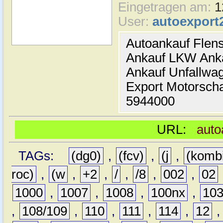
Eingetragen am:
1
User:
autoexport
Autoankauf Flen
Ankauf LKW Ank
Ankauf Unfallwa
Export Motorsch
5944000
URL:
auto
TAGs:
(dg0)
,
(fcv)
,
(j
,
(komb
roc)
,
(w
,
+2
,
/
,
/8
,
002
,
02
1000
,
1007
,
1008
,
100nx
,
10
,
108/109
,
110
,
111
,
114
,
12