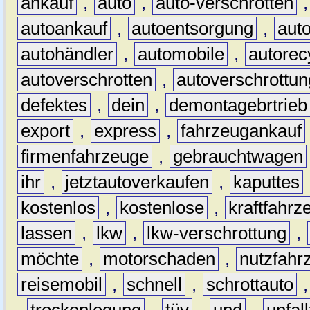
ankauf
,
auto
,
auto-verschrotten
autoankauf
,
autoentsorgung
,
aut
autohändler
,
automobile
,
autorec
autoverschrotten
,
autoverschrottun
defektes
,
dein
,
demontagebrtrieb
export
,
express
,
fahrzeugankauf
firmenfahrzeuge
,
gebrauchtwagen
ihr
,
jetztautoverkaufen
,
kaputtes
kostenlos
,
kostenlose
,
kraftfahrz
lassen
,
lkw
,
lkw-verschrottung
,
möchte
,
motorschaden
,
nutzfahr
reisemobil
,
schnell
,
schrottauto