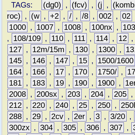
TAGs:
(dg0)
,
(fcv)
,
(j
,
(komb
roc)
,
(w
,
+2
,
/
,
/8
,
002
,
02
1000
,
1007
,
1008
,
100nx
,
10
,
108/109
,
110
,
111
,
114
,
12
127
,
12m/15m
,
130
,
1300
,
13
145
,
146
,
147
,
15
,
1500/1600
164
,
166
,
17
,
170
,
1750/
,
1
181
,
183
,
19
,
190
,
1900
,
1e
2008
,
200sx
,
203
,
204
,
205
212
,
220
,
240
,
25
,
250
,
250
288
,
29
,
2cv
,
2er
,
3
,
3/20
,
300zx
,
304
,
305
,
306
,
307
,