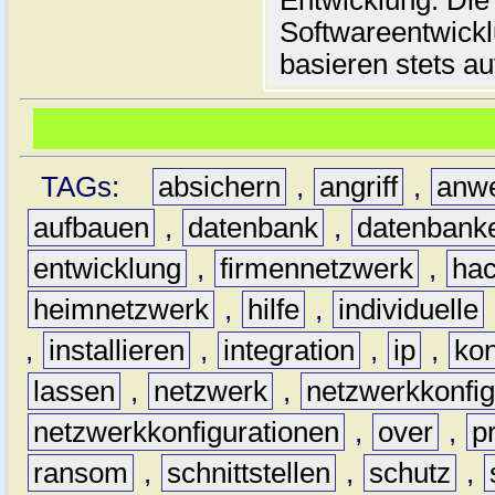
Entwicklung. Die
Softwareentwickl
basieren stets au
TAGs:
absichern
,
angriff
,
anw
aufbauen
,
datenbank
,
datenbank
entwicklung
,
firmennetzwerk
,
hac
heimnetzwerk
,
hilfe
,
individuelle
,
installieren
,
integration
,
ip
,
kon
lassen
,
netzwerk
,
netzwerkkonfig
netzwerkkonfigurationen
,
over
,
p
ransom
,
schnittstellen
,
schutz
,