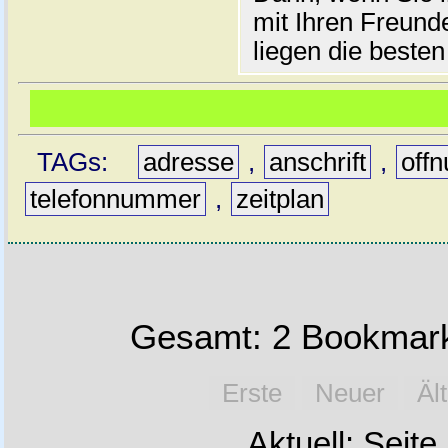
mit Ihren Freun
liegen die besten
TAGs:
adresse
,
anschrift
,
off
telefonnummer
,
zeitplan
Gesamt: 2 Bookmark
Erste
Neuer
Äl
Aktuell: Seite