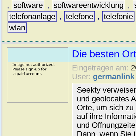
,
software
,
softwareentwicklung
,
telefonanlage
,
telefone
,
telefonie
wlan
Die besten Ort
Eingetragen am:
2
User:
germanlink
Seekty verweisen
und geolocates Ak
Orte, um sich zu
auf ihre Informat
und Offnungzeite
Dann, wenn Sie i