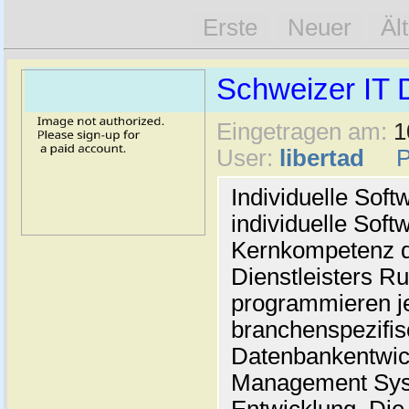
Erste
Neuer
Äl
Schweizer IT D
Eingetragen am:
1
User:
libertad
Individuelle Sof
individuelle Soft
Kernkompetenz d
Dienstleisters Ru
programmieren je
branchenspezifis
Datenbankentwic
Management Syst