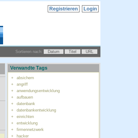
Registrieren
Login
Sortieren nach:
Datum
Titel
URL
Verwandte Tags
+
absichern
+
angriff
+
anwendungsentwicklung
+
aufbauen
+
datenbank
+
datenbankentwicklung
+
einrichten
+
entwicklung
+
firmennetzwerk
+
hacker