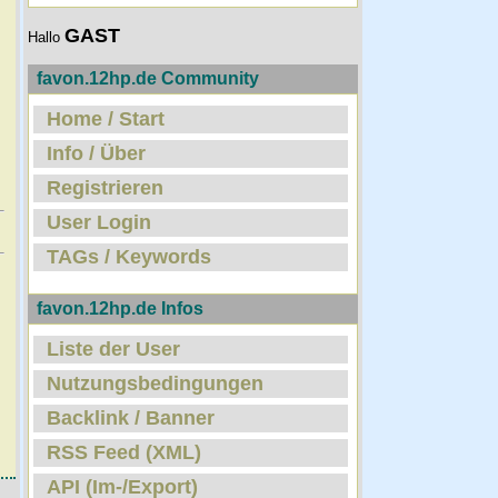
GAST
Hallo
favon.12hp.de Community
Home / Start
Info / Über
Registrieren
User Login
TAGs / Keywords
favon.12hp.de Infos
Liste der User
Nutzungsbedingungen
Backlink / Banner
RSS Feed (XML)
API (Im-/Export)