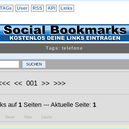
TAGs
User
RSS
API
Links
Tags: telefone
 <<< << 001 >> >>>
ks auf
1
Seiten --- Aktuelle Seite:
1
Neuer
Älter
Letzte