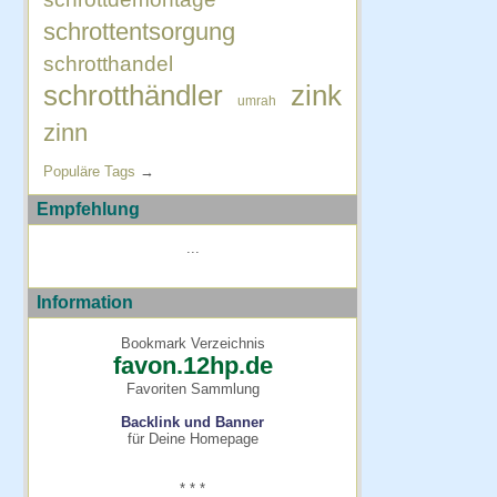
schrottentsorgung
schrotthandel
schrotthändler
zink
umrah
zinn
Populäre Tags
→
Empfehlung
...
Information
Bookmark Verzeichnis
favon.12hp.de
Favoriten Sammlung
Backlink und Banner
für Deine Homepage
* * *