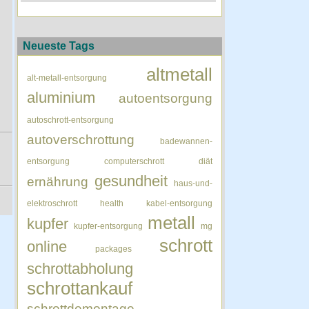
Neueste Tags
altmetall
alt-metall-entsorgung
aluminium
autoentsorgung
autoschrott-entsorgung
autoverschrottung
badewannen-
entsorgung
computerschrott
diät
gesundheit
ernährung
haus-und-
elektroschrott
health
kabel-entsorgung
metall
kupfer
kupfer-entsorgung
mg
schrott
online
packages
schrottabholung
schrottankauf
schrottdemontage