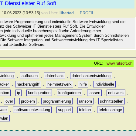
T Dienstleister Ruf Soft
:
10-06-2023 (10:53:15)
von User:
libertad
PROFIL
 Software Programmierung und individuelle Software Entwicklung sind die
z des Schweizer IT Dienstleisters Ruf Soft. Die Entwickler
n jede individuelle branchenspezifische Anforderung einer
wicklung und optimieren jedes Management System durch Schnittstellen
 Die Software Integration und Softwareentwicklung des IT Spezialisten
s auf aktuellster Software.
URL:
www.rufsoft.ch
icklung
,
aufbauen
,
datenbank
,
datenbankentwicklung
,
acker
,
hackerangriff
,
heimnetzwerk
,
hilfe
,
individuelle
,
ration
,
ip
,
konfiguration
,
konfigurieren
,
lassen
,
netzwerk
,
,
over
,
problem
,
programmierung
,
ransom
,
schnittstellen
,
ware
,
softwareentwicklung
,
support
,
telefon
,
telefonanlage
,
wlan