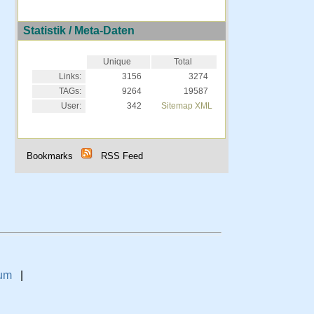
Statistik / Meta-Daten
Unique
Total
Links:
3156
3274
TAGs:
9264
19587
User:
342
Sitemap XML
Bookmarks
RSS Feed
um
|