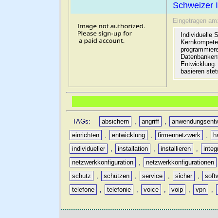
Schweizer I
Eingetragen am
Individuelle
Kernkompeten
programmiere
Datenbankent
Entwicklung.
basieren stet
TAGs:
absichern
,
angriff
,
anwendungsentw
einrichten
,
entwicklung
,
firmennetzwerk
,
h
individueller
,
installation
,
installieren
,
integ
netzwerkkonfiguration
,
netzwerkkonfigurationen
schutz
,
schützen
,
service
,
sicher
,
soft
telefone
,
telefonie
,
voice
,
voip
,
vpn
,