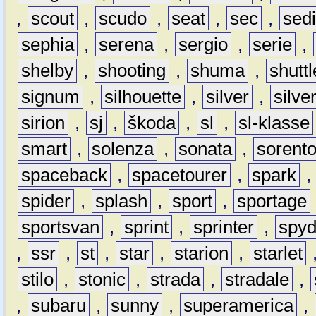
,
scout
,
scudo
,
seat
,
sec
,
sedi
sephia
,
serena
,
sergio
,
serie
,
shelby
,
shooting
,
shuma
,
shuttl
signum
,
silhouette
,
silver
,
silve
sirion
,
sj
,
škoda
,
sl
,
sl-klasse
smart
,
solenza
,
sonata
,
sorent
spaceback
,
spacetourer
,
spark
spider
,
splash
,
sport
,
sportage
sportsvan
,
sprint
,
sprinter
,
spyd
,
ssr
,
st
,
star
,
starion
,
starlet
stilo
,
stonic
,
strada
,
stradale
,
,
subaru
,
sunny
,
superamerica
,