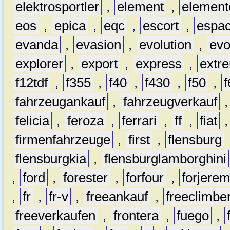
elektrosportler
,
element
,
element
eos
,
epica
,
eqc
,
escort
,
espa
evanda
,
evasion
,
evolution
,
ev
explorer
,
export
,
express
,
extr
f12tdf
,
f355
,
f40
,
f430
,
f50
,
f
fahrzeugankauf
,
fahrzeugverkauf
felicia
,
feroza
,
ferrari
,
ff
,
fiat
firmenfahrzeuge
,
first
,
flensburg
flensburgkia
,
flensburglamborghini
,
ford
,
forester
,
forfour
,
forjere
,
fr
,
fr-v
,
freeankauf
,
freeclimbe
freeverkaufen
,
frontera
,
fuego
,