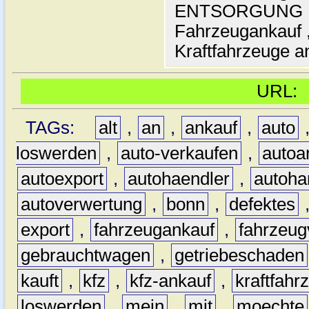
ENTSORGUNG , A
Fahrzeugankauf ,
Kraftfahrzeuge an
URL
TAGs:
alt
,
an
,
ankauf
,
auto
loswerden
,
auto-verkaufen
,
autoa
autoexport
,
autohaendler
,
autoha
autoverwertung
,
bonn
,
defektes
export
,
fahrzeugankauf
,
fahrzeug
gebrauchtwagen
,
getriebeschaden
kauft
,
kfz
,
kfz-ankauf
,
kraftfahr
loswerden
,
mein
,
mit
,
moechte