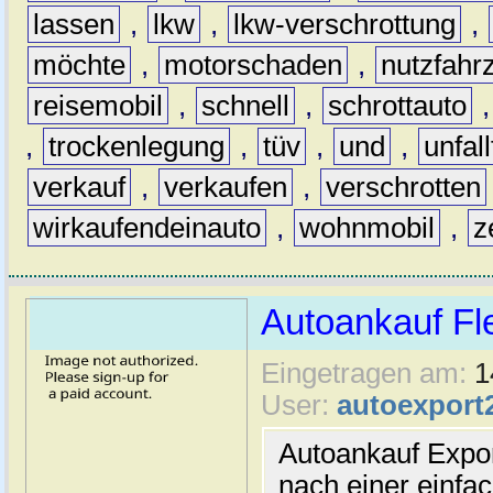
lassen
,
lkw
,
lkw-verschrottung
,
möchte
,
motorschaden
,
nutzfahr
reisemobil
,
schnell
,
schrottauto
,
trockenlegung
,
tüv
,
und
,
unfal
verkauf
,
verkaufen
,
verschrotten
wirkaufendeinauto
,
wohnmobil
,
z
Autoankauf Fl
Eingetragen am:
1
User:
autoexport
Autoankauf Expo
nach einer einfac