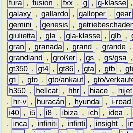
fura
,
fusion
,
fxx
,
g
,
g-klasse
galaxy
,
gallardo
,
galloper
,
gear
gemini
,
genesis
,
getriebeschade
giulietta
,
gla
,
gla-klasse
,
glb
,
gran
,
granada
,
grand
,
grande
grandland
,
großer
,
gs
,
gs/gsa
gt350
,
gt4
,
gt86
,
gta
,
gtb
,
gt
gti
,
gto
,
gto/ankauf
,
gto/verkauf
h350
,
hellcat
,
hhr
,
hiace
,
hijet
,
hr-v
,
huracán
,
hyundai
,
i-road
i40
,
i5
,
i8
,
ibiza
,
ich
,
idea
,
,
inca
,
infiniti
,
infinti
,
insight
,
i