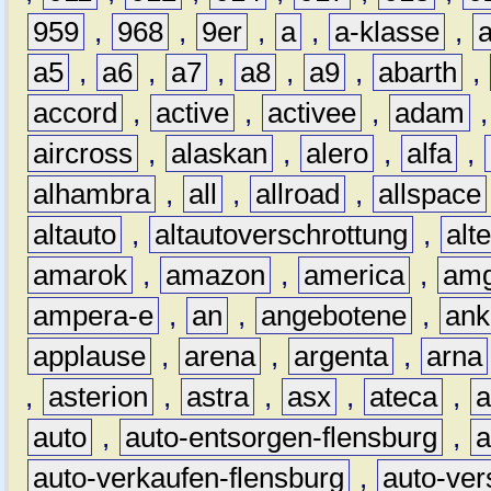
959
,
968
,
9er
,
a
,
a-klasse
,
a5
,
a6
,
a7
,
a8
,
a9
,
abarth
,
accord
,
active
,
activee
,
adam
aircross
,
alaskan
,
alero
,
alfa
,
alhambra
,
all
,
allroad
,
allspace
altauto
,
altautoverschrottung
,
alt
amarok
,
amazon
,
america
,
am
ampera-e
,
an
,
angebotene
,
ank
applause
,
arena
,
argenta
,
arna
,
asterion
,
astra
,
asx
,
ateca
,
a
auto
,
auto-entsorgen-flensburg
,
a
auto-verkaufen-flensburg
,
auto-ver