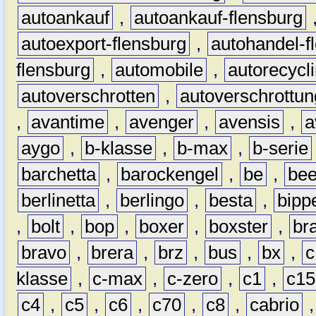
autoankauf
,
autoankauf-flensburg
autoexport-flensburg
,
autohandel-f
flensburg
,
automobile
,
autorecycl
autoverschrotten
,
autoverschrottun
,
avantime
,
avenger
,
avensis
,
a
aygo
,
b-klasse
,
b-max
,
b-serie
barchetta
,
barockengel
,
be
,
be
berlinetta
,
berlingo
,
besta
,
bipp
,
bolt
,
bop
,
boxer
,
boxster
,
br
bravo
,
brera
,
brz
,
bus
,
bx
,
c
klasse
,
c-max
,
c-zero
,
c1
,
c15
c4
,
c5
,
c6
,
c70
,
c8
,
cabrio