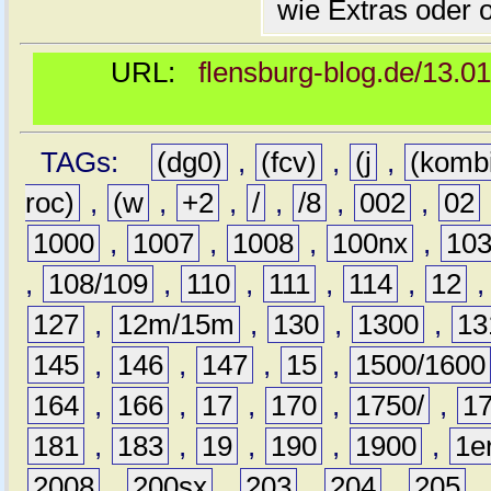
wie Extras oder 
URL:
flensburg-blog.de/13.0
TAGs:
(dg0)
,
(fcv)
,
(j
,
(komb
roc)
,
(w
,
+2
,
/
,
/8
,
002
,
02
1000
,
1007
,
1008
,
100nx
,
10
,
108/109
,
110
,
111
,
114
,
12
127
,
12m/15m
,
130
,
1300
,
13
145
,
146
,
147
,
15
,
1500/1600
164
,
166
,
17
,
170
,
1750/
,
1
181
,
183
,
19
,
190
,
1900
,
1e
2008
,
200sx
,
203
,
204
,
205