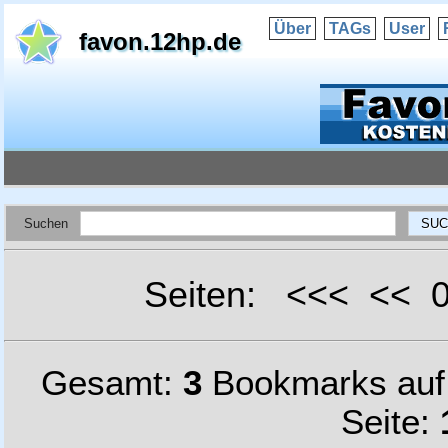
Über
TAGs
User
favon.12hp.de
Suchen
Seiten: <<< <<
Gesamt:
3
Bookmarks au
Seite: