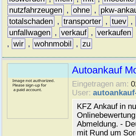
nutzfahrzeugen
,
ohne
,
pkw-anka
totalschaden
,
transporter
,
tuev
,
unfallwagen
,
verkauf
,
verkaufen
,
wir
,
wohnmobil
,
zu
Autoankauf M
Eingetragen am:
0
User:
autoankau
KFZ Ankauf in nu
Onlinebewertung 
Abmeldung. - De
mit Rund um Sor