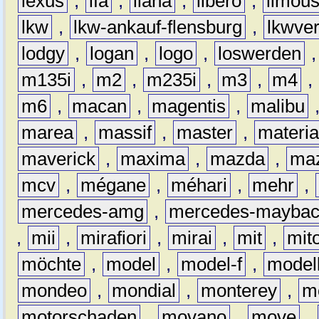
lexus
,
lfa
,
liana
,
libero
,
limous
lkw
,
lkw-ankauf-flensburg
,
lkwver
lodgy
,
logan
,
logo
,
loswerden
m135i
,
m2
,
m235i
,
m3
,
m4
,
m6
,
macan
,
magentis
,
malibu
marea
,
massif
,
master
,
materi
maverick
,
maxima
,
mazda
,
ma
mcv
,
mégane
,
méhari
,
mehr
,
mercedes-amg
,
mercedes-mayba
,
mii
,
mirafiori
,
mirai
,
mit
,
mit
möchte
,
model
,
model-f
,
model
mondeo
,
mondial
,
monterey
,
m
motorschaden
,
movano
,
move
,