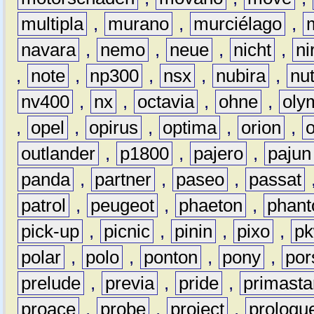
multipla
,
murano
,
murciélago
,
navara
,
nemo
,
neue
,
nicht
,
ni
,
note
,
np300
,
nsx
,
nubira
,
nu
nv400
,
nx
,
octavia
,
ohne
,
oly
,
opel
,
opirus
,
optima
,
orion
,
outlander
,
p1800
,
pajero
,
pajun
panda
,
partner
,
paseo
,
passat
patrol
,
peugeot
,
phaeton
,
phan
pick-up
,
picnic
,
pinin
,
pixo
,
p
polar
,
polo
,
ponton
,
pony
,
por
prelude
,
previa
,
pride
,
primasta
proace
,
probe
,
project
,
prologu