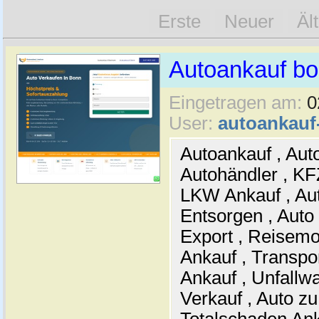
Erste
Neuer
Äl
Autoankauf b
Eingetragen am:
0
User:
autoankau
Autoankauf , Auto
Autohändler , KF
LKW Ankauf , Aut
Entsorgen , Auto
Export , Reisemo
Ankauf , Transpo
Ankauf , Unfallw
Verkauf , Auto zu