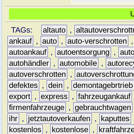
TAGs:
altauto
,
altautoverschrot
ankauf
,
auto
,
auto-verschrotten
autoankauf
,
autoentsorgung
,
aut
autohändler
,
automobile
,
autorec
autoverschrotten
,
autoverschrottun
defektes
,
dein
,
demontagebrtrieb
export
,
express
,
fahrzeugankauf
firmenfahrzeuge
,
gebrauchtwagen
ihr
,
jetztautoverkaufen
,
kaputtes
kostenlos
,
kostenlose
,
kraftfahrz