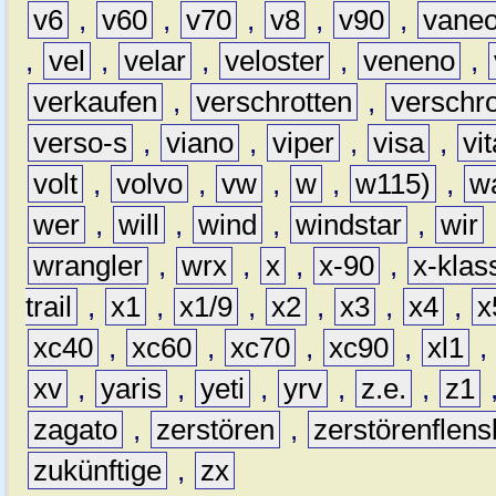
v6
,
v60
,
v70
,
v8
,
v90
,
vane
,
vel
,
velar
,
veloster
,
veneno
,
verkaufen
,
verschrotten
,
verschro
verso-s
,
viano
,
viper
,
visa
,
vi
volt
,
volvo
,
vw
,
w
,
w115)
,
w
wer
,
will
,
wind
,
windstar
,
wir
wrangler
,
wrx
,
x
,
x-90
,
x-klas
trail
,
x1
,
x1/9
,
x2
,
x3
,
x4
,
x
xc40
,
xc60
,
xc70
,
xc90
,
xl1
,
xv
,
yaris
,
yeti
,
yrv
,
z.e.
,
z1
zagato
,
zerstören
,
zerstörenflen
zukünftige
,
zx