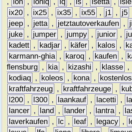
,
ion
,
ioniq
,
iq
,
is
,
isetta
,
isl
ix20
,
ix25
,
ix35
,
ix55
,
j1
,
j5
jeep
,
jetta
,
jetztautoverkaufen
,
juke
,
jumper
,
jumpy
,
junior
,
j
kadett
,
kadjar
,
käfer
,
kalos
,
k
karmann-ghia
,
karoq
,
kaufen
,
k
flensburg
,
kia
,
kizashi
,
klasse
,
kodiaq
,
koleos
,
kona
,
kostenlos
kraftfahrzeug
,
kraftfahrzeuge
,
kub
l200
,
l300
,
laankauf
,
lacetti
,
l
lancer
,
land
,
lander
,
lantra
,
la
laverkaufen
,
lc
,
leaf
,
legacy
,