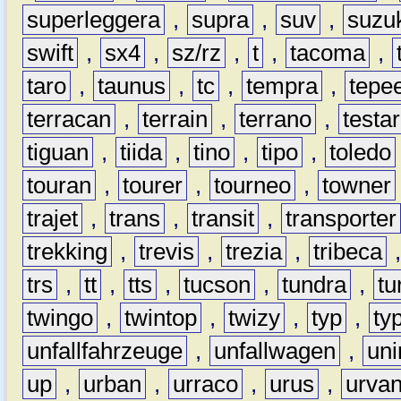
superleggera
,
supra
,
suv
,
suzu
swift
,
sx4
,
sz/rz
,
t
,
tacoma
,
taro
,
taunus
,
tc
,
tempra
,
tepe
terracan
,
terrain
,
terrano
,
testa
tiguan
,
tiida
,
tino
,
tipo
,
toledo
touran
,
tourer
,
tourneo
,
towner
trajet
,
trans
,
transit
,
transporter
trekking
,
trevis
,
trezia
,
tribeca
trs
,
tt
,
tts
,
tucson
,
tundra
,
tu
twingo
,
twintop
,
twizy
,
typ
,
ty
unfallfahrzeuge
,
unfallwagen
,
un
up
,
urban
,
urraco
,
urus
,
urva