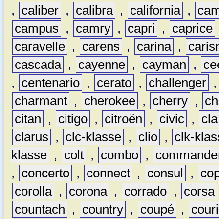
,
caliber
,
calibra
,
california
,
cam
campus
,
camry
,
capri
,
caprice
caravelle
,
carens
,
carina
,
cari
cascada
,
cayenne
,
cayman
,
ce
,
centenario
,
cerato
,
challenger
charmant
,
cherokee
,
cherry
,
ch
citan
,
citigo
,
citroën
,
civic
,
cla
clarus
,
clc-klasse
,
clio
,
clk-kla
klasse
,
colt
,
combo
,
commande
,
concerto
,
connect
,
consul
,
co
corolla
,
corona
,
corrado
,
corsa
countach
,
country
,
coupé
,
couri