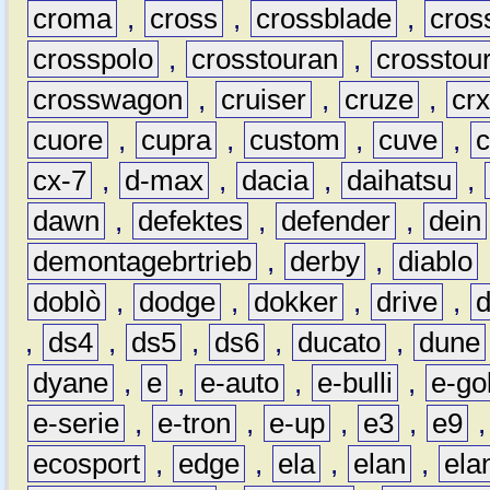
croma
,
cross
,
crossblade
,
cros
crosspolo
,
crosstouran
,
crosstou
crosswagon
,
cruiser
,
cruze
,
cr
cuore
,
cupra
,
custom
,
cuve
,
cx-7
,
d-max
,
dacia
,
daihatsu
,
dawn
,
defektes
,
defender
,
dein
demontagebrtrieb
,
derby
,
diablo
doblò
,
dodge
,
dokker
,
drive
,
,
ds4
,
ds5
,
ds6
,
ducato
,
dune
dyane
,
e
,
e-auto
,
e-bulli
,
e-gol
e-serie
,
e-tron
,
e-up
,
e3
,
e9
ecosport
,
edge
,
ela
,
elan
,
ela