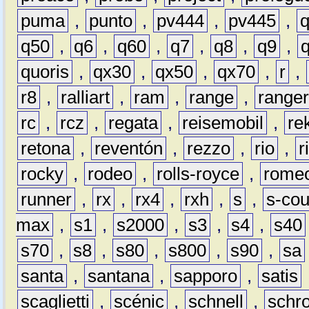
puma
,
punto
,
pv444
,
pv445
,
q50
,
q6
,
q60
,
q7
,
q8
,
q9
,
quoris
,
qx30
,
qx50
,
qx70
,
r
,
r8
,
ralliart
,
ram
,
range
,
range
rc
,
rcz
,
regata
,
reisemobil
,
re
retona
,
reventón
,
rezzo
,
rio
,
r
rocky
,
rodeo
,
rolls-royce
,
rome
runner
,
rx
,
rx4
,
rxh
,
s
,
s-co
max
,
s1
,
s2000
,
s3
,
s4
,
s40
s70
,
s8
,
s80
,
s800
,
s90
,
sa
santa
,
santana
,
sapporo
,
satis
scaglietti
,
scénic
,
schnell
,
schro