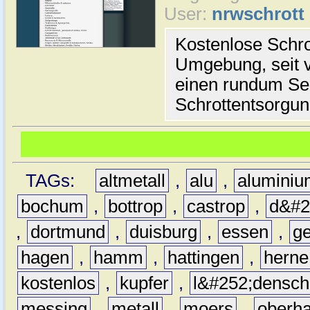
User:
nrwschrott
Kostenlose Schr
Umgebung, seit v
einen rundum Se
Schrottentsorgun
TAGs:
altmetall
,
alu
,
alumini
bochum
,
bottrop
,
castrop
,
d&#2
,
dortmund
,
duisburg
,
essen
,
ge
hagen
,
hamm
,
hattingen
,
herne
kostenlos
,
kupfer
,
l&#252;densch
messing
,
metall
,
moers
,
oberh