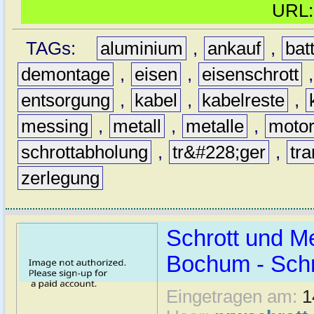
URL
TAGs:
aluminium
,
ankauf
,
bat
demontage
,
eisen
,
eisenschrott
entsorgung
,
kabel
,
kabelreste
,
messing
,
metall
,
metalle
,
moto
schrottabholung
,
tr&#228;ger
,
tra
zerlegung
Schrott und Me
Bochum - Sch
Eingetragen am:
1