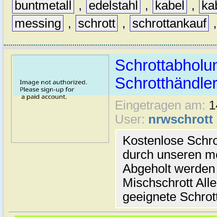
buntmetall
,
edelstahl
,
kabel
,
ka
messing
,
schrott
,
schrottankauf
Schrottabholu
Schrotthändle
Eingetragen am:
1
User:
nrwschrott
Kostenlose Schro
durch unseren mo
Abgeholt werden 
Mischschrott All
geeignete Schrot