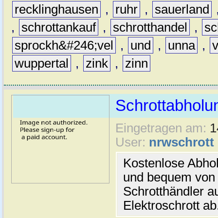
recklinghausen
,
ruhr
,
sauerland
,
schrottankauf
,
schrotthandel
,
sc
sprockh&#246;vel
,
und
,
unna
,
wuppertal
,
zink
,
zinn
Schrottabholun
Eingetragen am:
1
User:
nrwschrott
Kostenlose Abhol
und bequem von ü
Schrotthändler a
Elektroschrott ab