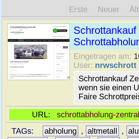
Erste
Neuer
Äl
Schrottankauf 
Schrottabholu
Eingetragen am:
1
User:
nrwschrott
Schrottankauf Ze
wenn sie einen U
Faire Schrottprei
URL:
schrottabholung-zentral
TAGs:
abholung
,
altmetall
,
al