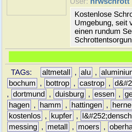
User:
nrwschrott
Kostenlose Schr
Umgebung, seit v
einen rundum Se
Schrottentsorgun
TAGs:
altmetall
,
alu
,
alumini
bochum
,
bottrop
,
castrop
,
d&#2
,
dortmund
,
duisburg
,
essen
,
ge
hagen
,
hamm
,
hattingen
,
herne
kostenlos
,
kupfer
,
l&#252;densch
messing
,
metall
,
moers
,
oberh