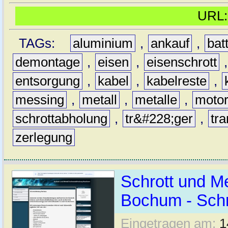
URL
TAGs:
aluminium
,
ankauf
,
bat
demontage
,
eisen
,
eisenschrott
entsorgung
,
kabel
,
kabelreste
,
messing
,
metall
,
metalle
,
moto
schrottabholung
,
tr&#228;ger
,
tra
zerlegung
Schrott und Me
Bochum - Sch
Eingetragen am:
1