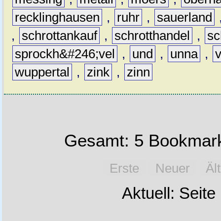
recklinghausen
,
ruhr
,
sauerland
,
schrottankauf
,
schrotthandel
,
sc
sprockh&#246;vel
,
und
,
unna
,
wuppertal
,
zink
,
zinn
Gesamt: 5 Bookmark
Erste
Neuer
Äl
Aktuell: Seite