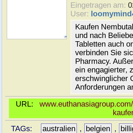
Eingetragen am:
0
User:
loomymind
Kaufen Nembutal 
und nach Belieb
Tabletten auch o
verbinden Sie si
Pharmacy. Außer
ein engagierter, 
erschwinglicher O
Anforderungen an
URL:
www.euthanasiagroup.com/d
kaufe
TAGs:
australien
,
belgien
,
bill