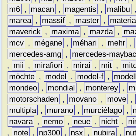
m6
,
macan
,
magentis
,
malibu
marea
,
massif
,
master
,
materi
maverick
,
maxima
,
mazda
,
ma
mcv
,
mégane
,
méhari
,
mehr
,
mercedes-amg
,
mercedes-mayba
,
mii
,
mirafiori
,
mirai
,
mit
,
mit
möchte
,
model
,
model-f
,
model
mondeo
,
mondial
,
monterey
,
m
motorschaden
,
movano
,
move
,
multipla
,
murano
,
murciélago
,
navara
,
nemo
,
neue
,
nicht
,
ni
,
note
,
np300
,
nsx
,
nubira
,
nu