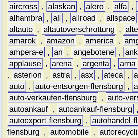
aircross
,
alaskan
,
alero
,
alfa
,
alhambra
,
all
,
allroad
,
allspace
altauto
,
altautoverschrottung
,
alt
amarok
,
amazon
,
america
,
am
ampera-e
,
an
,
angebotene
,
ank
applause
,
arena
,
argenta
,
arna
,
asterion
,
astra
,
asx
,
ateca
,
a
auto
,
auto-entsorgen-flensburg
,
a
auto-verkaufen-flensburg
,
auto-ver
autoankauf
,
autoankauf-flensburg
autoexport-flensburg
,
autohandel-f
flensburg
,
automobile
,
autorecycl