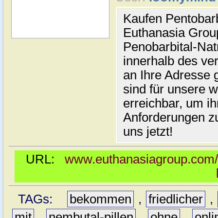
Kaufen Pentobarb
Euthanasia Group
Penobarbital-Nat
innerhalb des v
an Ihre Adresse 
sind für unsere 
erreichbar, um ih
Anforderungen zu
uns jetzt!
URL:
www.euthanasiagroup.com/d
TAGs:
bekommen
,
friedlicher
,
mit
,
nembutal-pillen
,
ohne
,
onli