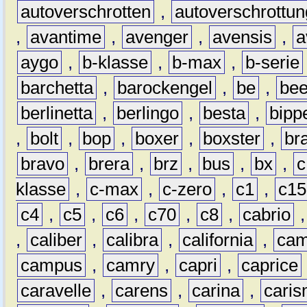
autoverschrotten
,
autoverschrottun
,
avantime
,
avenger
,
avensis
,
a
aygo
,
b-klasse
,
b-max
,
b-serie
barchetta
,
barockengel
,
be
,
be
berlinetta
,
berlingo
,
besta
,
bipp
,
bolt
,
bop
,
boxer
,
boxster
,
br
bravo
,
brera
,
brz
,
bus
,
bx
,
c
klasse
,
c-max
,
c-zero
,
c1
,
c15
c4
,
c5
,
c6
,
c70
,
c8
,
cabrio
,
caliber
,
calibra
,
california
,
cam
campus
,
camry
,
capri
,
caprice
caravelle
,
carens
,
carina
,
cari