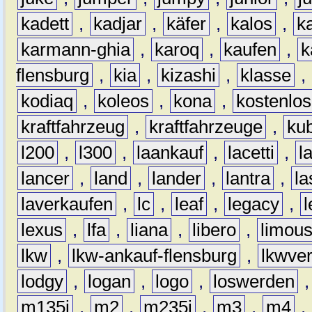
kadett
,
kadjar
,
käfer
,
kalos
,
k
karmann-ghia
,
karoq
,
kaufen
,
k
flensburg
,
kia
,
kizashi
,
klasse
,
kodiaq
,
koleos
,
kona
,
kostenlos
kraftfahrzeug
,
kraftfahrzeuge
,
kub
l200
,
l300
,
laankauf
,
lacetti
,
l
lancer
,
land
,
lander
,
lantra
,
la
laverkaufen
,
lc
,
leaf
,
legacy
,
lexus
,
lfa
,
liana
,
libero
,
limous
lkw
,
lkw-ankauf-flensburg
,
lkwver
lodgy
,
logan
,
logo
,
loswerden
m135i
,
m2
,
m235i
,
m3
,
m4
,