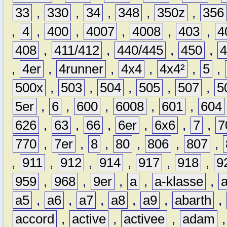
33
,
330
,
34
,
348
,
350z
,
356
,
4
,
400
,
4007
,
4008
,
403
,
4
408
,
411/412
,
440/445
,
450
,
,
4er
,
4runner
,
4x4
,
4x4²
,
5
,
500x
,
503
,
504
,
505
,
507
,
5
5er
,
6
,
600
,
6008
,
601
,
604
626
,
63
,
66
,
6er
,
6x6
,
7
,
7
770
,
7er
,
8
,
80
,
806
,
807
,
,
911
,
912
,
914
,
917
,
918
,
9
959
,
968
,
9er
,
a
,
a-klasse
,
a5
,
a6
,
a7
,
a8
,
a9
,
abarth
,
accord
,
active
,
activee
,
adam