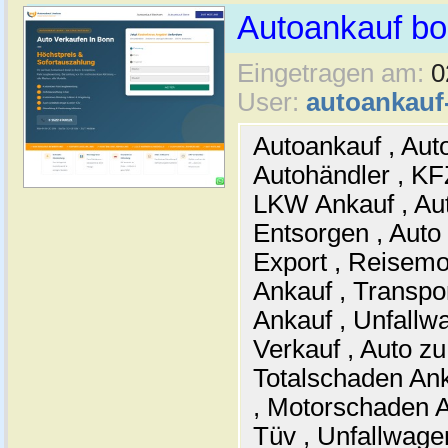
Autoankauf b
Eingetragen am:
0
User:
autoankau
Autoankauf , Auto
Autohändler , KF
LKW Ankauf , Aut
Entsorgen , Auto
Export , Reisemo
Ankauf , Transpo
Ankauf , Unfallw
Verkauf , Auto zu
Totalschaden Ank
, Motorschaden 
Tüv , Unfallwage