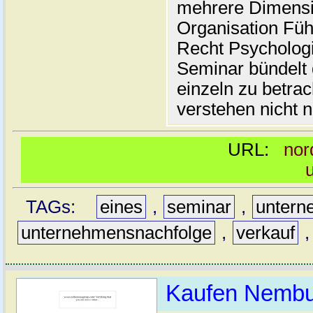
mehrere Dimensio
Organisation Fü
Recht Psycholog
Seminar bündelt d
einzeln zu betra
verstehen nicht n
URL:
nor
TAGs:
eines
,
seminar
,
untern
unternehmensnachfolge
,
verkauf
Kaufen Nembut