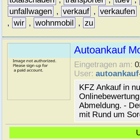
unfallwagen
,
verkauf
,
verkaufen
,
wir
,
wohnmobil
,
zu
Autoankauf M
Eingetragen am:
0
User:
autoankau
KFZ Ankauf in nu
Onlinebewertung 
Abmeldung. - De
mit Rund um Sor