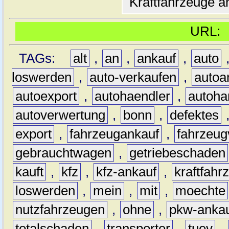
Kraftfahrzeuge an
URL
TAGs:
alt
,
an
,
ankauf
,
auto
loswerden
,
auto-verkaufen
,
autoa
autoexport
,
autohaendler
,
autoha
autoverwertung
,
bonn
,
defektes
export
,
fahrzeugankauf
,
fahrzeug
gebrauchtwagen
,
getriebeschaden
kauft
,
kfz
,
kfz-ankauf
,
kraftfahr
loswerden
,
mein
,
mit
,
moechte
nutzfahrzeugen
,
ohne
,
pkw-anka
totalschaden
,
transporter
,
tuev
,