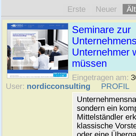
Erste
Neuer
Äl
Seminare zur
Unternehmens
Unternehmer wi
müssen
Eingetragen am:
3
User:
nordicconsulting
PROFIL
Unternehmensnach
sondern ein komp
Mittelständler er
klassische Vorste
oder eine Überga