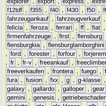
explorer
,
export
,
express
,
extr
f12tdf
,
f355
,
f40
,
f430
,
f50
,
f
fahrzeugankauf
,
fahrzeugverkauf
felicia
,
feroza
,
ferrari
,
ff
,
fiat
firmenfahrzeuge
,
first
,
flensburg
flensburgkia
,
flensburglamborghini
,
ford
,
forester
,
forfour
,
forjere
,
fr
,
fr-v
,
freeankauf
,
freeclimbe
freeverkaufen
,
frontera
,
fuego
,
fura
,
fusion
,
fxx
,
g
,
g-klasse
galaxy
,
gallardo
,
galloper
,
gear
gemini
,
genesis
,
getriebeschade