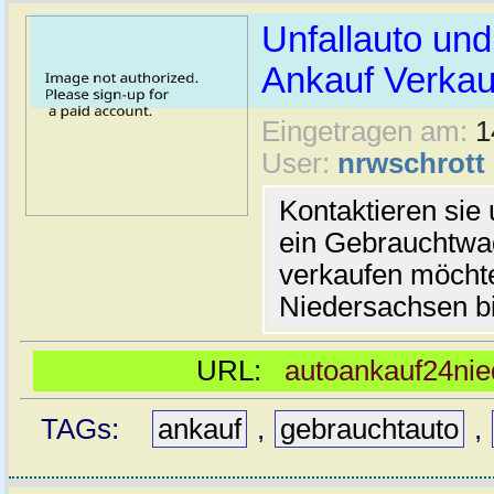
Unfallauto un
Ankauf Verkau
Eingetragen am:
1
User:
nrwschrott
Kontaktieren sie
ein Gebrauchtwa
verkaufen möcht
Niedersachsen bi
URL:
autoankauf24ni
TAGs:
ankauf
,
gebrauchtauto
,