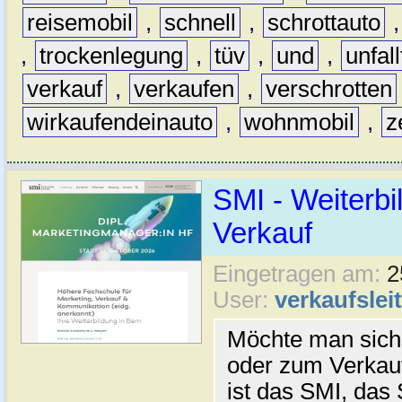
reisemobil
,
schnell
,
schrottauto
,
trockenlegung
,
tüv
,
und
,
unfal
verkauf
,
verkaufen
,
verschrotten
wirkaufendeinauto
,
wohnmobil
,
z
SMI - Weiterb
Verkauf
Eingetragen am:
2
User:
verkaufsleit
Möchte man sich 
oder zum Verkau
ist das SMI, das 