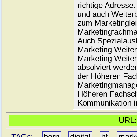
richtige Adresse
und auch Weiterb
zum Marketinglei
Marketingfachma
Auch Spezialausb
Marketing Weiter
Marketing Weite
absolviert werde
der Höheren Fac
Marketingmanager
Höheren Fachsch
Kommunikation i
URL
TAGs:
bern
,
digital
,
hf
,
mark