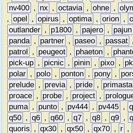
nv400
,
nx
,
octavia
,
ohne
,
oly
,
opel
,
opirus
,
optima
,
orion
,
outlander
,
p1800
,
pajero
,
pajun
panda
,
partner
,
paseo
,
passat
patrol
,
peugeot
,
phaeton
,
phan
pick-up
,
picnic
,
pinin
,
pixo
,
p
polar
,
polo
,
ponton
,
pony
,
por
prelude
,
previa
,
pride
,
primasta
proace
,
probe
,
project
,
prologu
puma
,
punto
,
pv444
,
pv445
,
q50
,
q6
,
q60
,
q7
,
q8
,
q9
,
quoris
,
qx30
,
qx50
,
qx70
,
r
,