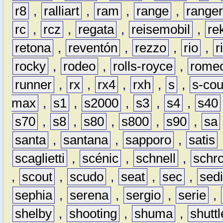
r8
,
ralliart
,
ram
,
range
,
range
rc
,
rcz
,
regata
,
reisemobil
,
re
retona
,
reventón
,
rezzo
,
rio
,
r
rocky
,
rodeo
,
rolls-royce
,
rome
runner
,
rx
,
rx4
,
rxh
,
s
,
s-co
max
,
s1
,
s2000
,
s3
,
s4
,
s40
s70
,
s8
,
s80
,
s800
,
s90
,
sa
santa
,
santana
,
sapporo
,
satis
scaglietti
,
scénic
,
schnell
,
schro
,
scout
,
scudo
,
seat
,
sec
,
sedi
sephia
,
serena
,
sergio
,
serie
,
shelby
,
shooting
,
shuma
,
shuttl