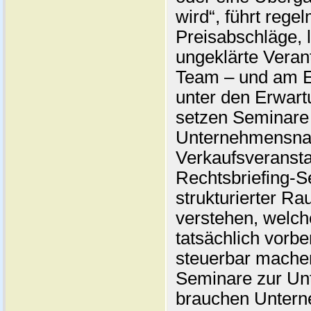
wird“, führt reg
Preisabschläge,
ungeklärte Verant
Team – und am E
unter den Erwart
setzen Seminare
Unternehmensnach
Verkaufsveransta
Rechtsbriefing-Se
strukturierter R
verstehen, welc
tatsächlich vorbe
steuerbar mach
Seminare zur Un
brauchen Untern