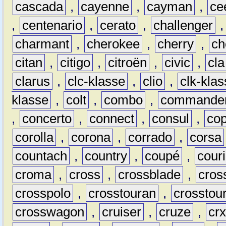
cascada
,
cayenne
,
cayman
,
ce
,
centenario
,
cerato
,
challenger
charmant
,
cherokee
,
cherry
,
ch
citan
,
citigo
,
citroën
,
civic
,
cla
clarus
,
clc-klasse
,
clio
,
clk-kla
klasse
,
colt
,
combo
,
commande
,
concerto
,
connect
,
consul
,
co
corolla
,
corona
,
corrado
,
corsa
countach
,
country
,
coupé
,
couri
croma
,
cross
,
crossblade
,
cros
crosspolo
,
crosstouran
,
crosstou
crosswagon
,
cruiser
,
cruze
,
cr