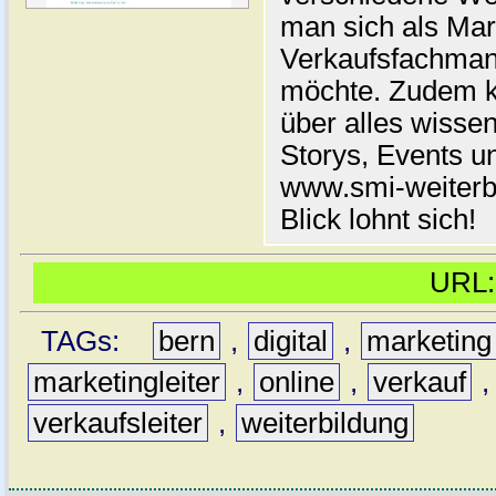
man sich als Ma
Verkaufsfachmann
möchte. Zudem k
über alles wisse
Storys, Events u
www.smi-weiterbi
Blick lohnt sich!
URL
TAGs:
bern
,
digital
,
marketing
marketingleiter
,
online
,
verkauf
verkaufsleiter
,
weiterbildung