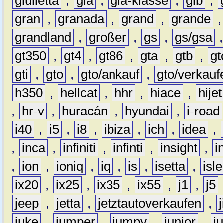
giulietta
,
gla
,
gla-klasse
,
glb
,
gran
,
granada
,
grand
,
grande
grandland
,
großer
,
gs
,
gs/gsa
gt350
,
gt4
,
gt86
,
gta
,
gtb
,
gt
gti
,
gto
,
gto/ankauf
,
gto/verkauf
h350
,
hellcat
,
hhr
,
hiace
,
hijet
,
hr-v
,
huracán
,
hyundai
,
i-road
i40
,
i5
,
i8
,
ibiza
,
ich
,
idea
,
,
inca
,
infiniti
,
infinti
,
insight
,
i
,
ion
,
ioniq
,
iq
,
is
,
isetta
,
isl
ix20
,
ix25
,
ix35
,
ix55
,
j1
,
j5
jeep
,
jetta
,
jetztautoverkaufen
,
juke
,
jumper
,
jumpy
,
junior
,
j