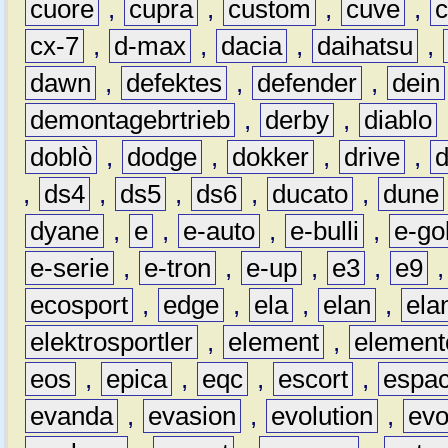
cuore
,
cupra
,
custom
,
cuve
,
cx-7
,
d-max
,
dacia
,
daihatsu
,
dawn
,
defektes
,
defender
,
dein
demontagebrtrieb
,
derby
,
diablo
doblò
,
dodge
,
dokker
,
drive
,
,
ds4
,
ds5
,
ds6
,
ducato
,
dune
dyane
,
e
,
e-auto
,
e-bulli
,
e-gol
e-serie
,
e-tron
,
e-up
,
e3
,
e9
ecosport
,
edge
,
ela
,
elan
,
ela
elektrosportler
,
element
,
element
eos
,
epica
,
eqc
,
escort
,
espa
evanda
,
evasion
,
evolution
,
ev