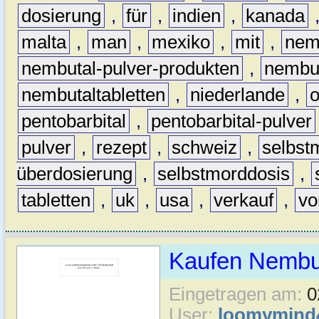
dosierung
,
für
,
indien
,
kanada
malta
,
man
,
mexiko
,
mit
,
nem
nembutal-pulver-produkten
,
nembut
nembutaltabletten
,
niederlande
,
pentobarbital
,
pentobarbital-pulver
pulver
,
rezept
,
schweiz
,
selbst
überdosierung
,
selbstmorddosis
,
tabletten
,
uk
,
usa
,
verkauf
,
vo
Kaufen Nembut
Eingetragen am:
0
User:
loomymind