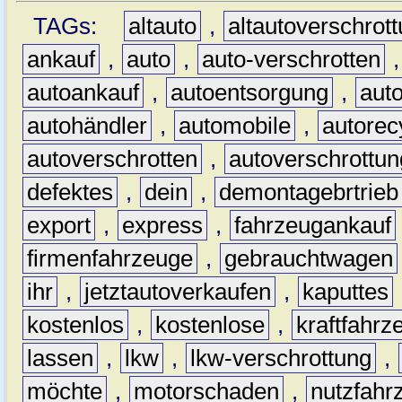
TAGs:
altauto
,
altautoverschrot
ankauf
,
auto
,
auto-verschrotten
autoankauf
,
autoentsorgung
,
aut
autohändler
,
automobile
,
autorec
autoverschrotten
,
autoverschrottun
defektes
,
dein
,
demontagebrtrieb
export
,
express
,
fahrzeugankauf
firmenfahrzeuge
,
gebrauchtwagen
ihr
,
jetztautoverkaufen
,
kaputtes
kostenlos
,
kostenlose
,
kraftfahrz
lassen
,
lkw
,
lkw-verschrottung
,
möchte
,
motorschaden
,
nutzfahr