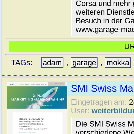
Corsa und mehr 
weiteren Dienstle
Besuch in der Ga
www.garage-maed
U
TAGs:
adam
,
garage
,
mokka
SMI Swiss Mar
Eingetragen am:
2
User:
weiterbildu
Die SMI Swiss Ma
verschiedene We