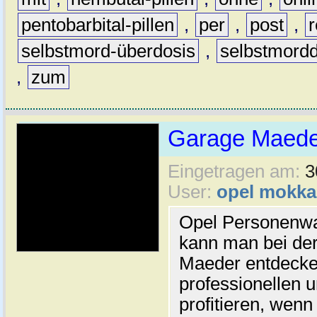
pentobarbital-pillen
,
per
,
post
,
selbstmord-überdosis
,
selbstmordd
,
zum
Garage Maede
Eingetragen am:
3
User:
opel mokka
Opel Personenwa
kann man bei de
Maeder entdecke
professionellen u
profitieren, wenn