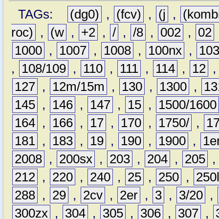
TAGs:
(dg0)
,
(fcv)
,
(j
,
(komb
roc)
,
(w
,
+2
,
/
,
/8
,
002
,
02
1000
,
1007
,
1008
,
100nx
,
10
,
108/109
,
110
,
111
,
114
,
12
127
,
12m/15m
,
130
,
1300
,
13
145
,
146
,
147
,
15
,
1500/1600
164
,
166
,
17
,
170
,
1750/
,
1
181
,
183
,
19
,
190
,
1900
,
1e
2008
,
200sx
,
203
,
204
,
205
212
,
220
,
240
,
25
,
250
,
250
288
,
29
,
2cv
,
2er
,
3
,
3/20
,
300zx
,
304
,
305
,
306
,
307
,