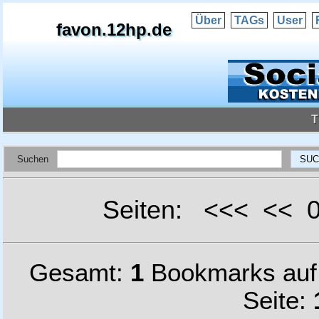
Über
TAGs
User
favon.12hp.de
T
Suchen
Seiten: <<< <<
Gesamt:
1
Bookmarks au
Seite: