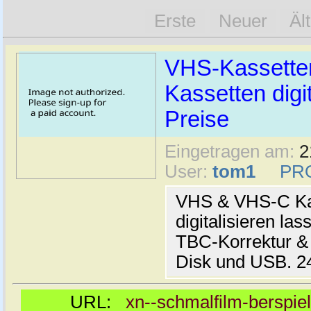
Erste
Neuer
Äl
VHS-Kassette
Kassetten digit
Preise
Eingetragen am:
2
User:
tom1
PR
VHS & VHS-C Kas
digitalisieren las
TBC-Korrektur & 
Disk und USB. 24
URL:
xn--schmalfilm-berspiel