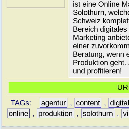
ist eine Online M
Solothurn, welch
Schweiz komplett
Bereich digitale
Marketing anbiet
einer zuvorkom
Beratung, wenn 
Produktion geht.
und profitieren!
UR
TAGs:
agentur
,
content
,
digita
online
,
produktion
,
solothurn
,
v