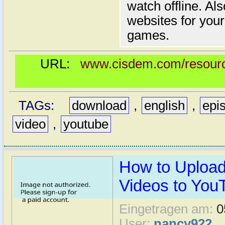
watch offline. Al
websites for your
games.
URL:
www.cisdem.com/resourc
TAGs:
download
,
english
,
epi
video
,
youtube
How to Uploa
Videos to You
Eingetragen am:
0
User:
nancy922