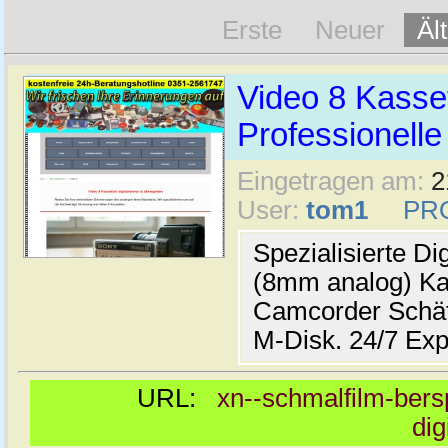
Erste
Neuer
Äl
Video 8 Kassett
Professionelle
Eingetragen am:
2
User:
tom1
PR
Spezialisierte Di
(8mm analog) Kas
Camcorder Schät
M-Disk. 24/7 Exp
URL:
xn--schmalfilm-bersp
dig