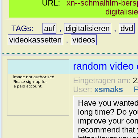
URL:
xn--schmalfilm-bersp
digitalis
TAGs:
auf
,
digitalisieren
,
dvd
videokassetten
,
videos
random video 
Eingetragen am:
2
User:
xsmaks
Have you wanted 
long time? Do yo
improve your com
recommend that