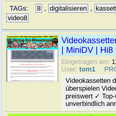
TAGs:
8
,
digitalisieren
,
kasset
video8
Videokassetten
| MiniDV | Hi8
Eingetragen am:
1
User:
tom1
PR
Videokassetten di
überspielen Vide
preiswert ✓ Top-
unverbindlich anr