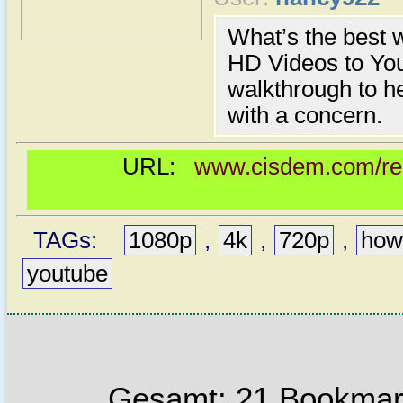
What’s the best 
HD Videos to You
walkthrough to 
with a concern.
URL:
www.cisdem.com/res
TAGs:
1080p
,
4k
,
720p
,
how
youtube
Gesamt: 21 Bookmark