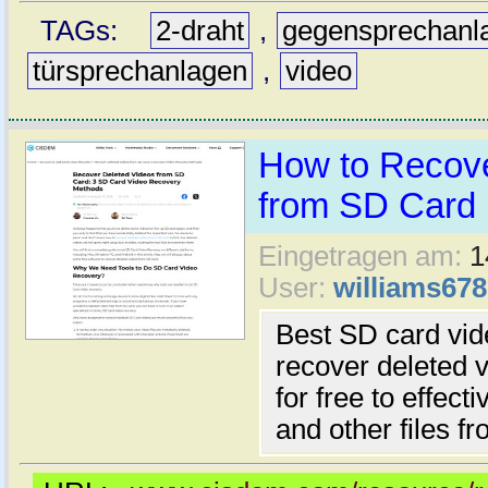
TAGs:
2-draht
,
gegensprechanl
türsprechanlagen
,
video
How to Recove
from SD Card
Eingetragen am:
1
User:
williams678
Best SD card vid
recover deleted v
for free to effect
and other files f