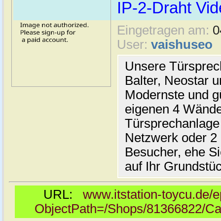
IP-2-Draht Vi
Eingetragen am:
0
User:
vaishuseo
Unsere Türsprec
Balter, Neostar 
Modernste und gü
eigenen 4 Wände 
Türsprechanlage 
Netzwerk oder 2 
Besucher, ehe Si
auf Ihr Grundstü
URL:
www.itstation-toycu.de
ObjectPath=/Shops/81366822/Ca