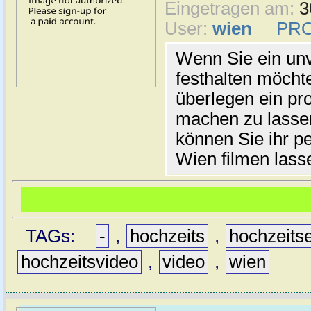
Eingetragen am:
3
User:
wien
PRO
Wenn Sie ein unv
festhalten möchte
überlegen ein pr
machen zu lasse
können Sie ihr p
Wien filmen lass
TAGs:
-
,
hochzeits
,
hochzeits
hochzeitsvideo
,
video
,
wien