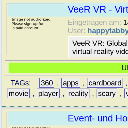
VeeR VR - Virt
Eingetragen am:
1
User:
happytabb
VeeR VR: Global
virtual reality vi
U
TAGs:
360
,
apps
,
cardboard
movie
,
player
,
reality
,
scary
,
Event- und Ho