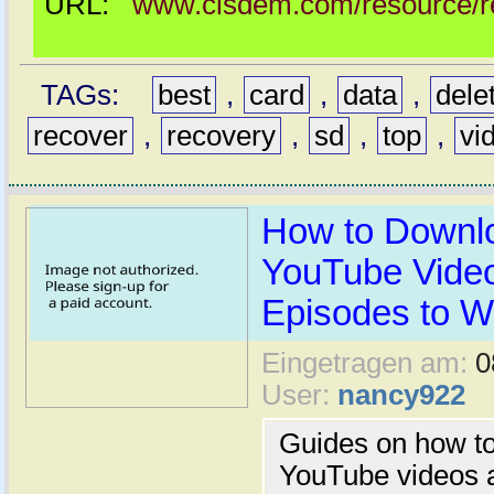
URL:
www.cisdem.com/resource/re
TAGs:
best
,
card
,
data
,
dele
recover
,
recovery
,
sd
,
top
,
vi
How to Downl
YouTube Video
Episodes to Wa
Eingetragen am:
0
User:
nancy922
Guides on how t
YouTube videos a