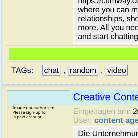
https://cumway.co
where you can ma
relationships, s
more. All you need
and start chattin
TAGs:
chat
,
random
,
video
Creative Con
Eingetragen am:
2
User:
content ag
Die Unternehmu