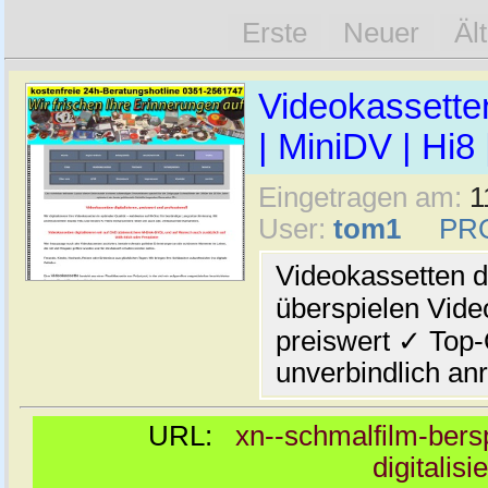
Erste
Neuer
Äl
Videokassetten
| MiniDV | Hi8
Eingetragen am:
1
User:
tom1
PR
Videokassetten di
überspielen Vide
preiswert ✓ Top-
unverbindlich anr
URL:
xn--schmalfilm-bersp
digitalis