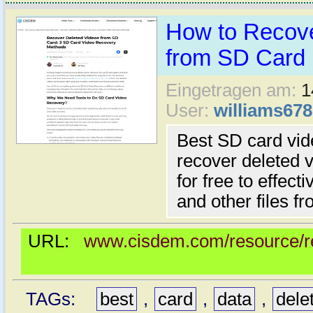
How to Recove
from SD Card
Eingetragen am:
1
User:
williams678
Best SD card vid
recover deleted v
for free to effect
and other files f
URL:
www.cisdem.com/resource/re
TAGs:
best
,
card
,
data
,
dele