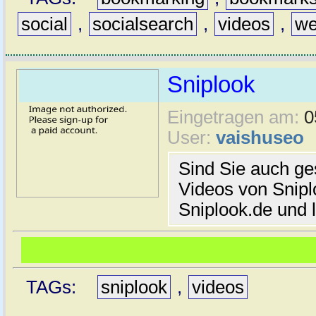
social
,
socialsearch
,
videos
,
we
Sniplook
Eingetragen am:
0
User:
vaishuseo
Sind Sie auch ge
Videos von Snipl
Sniplook.de und l
TAGs:
sniplook
,
videos