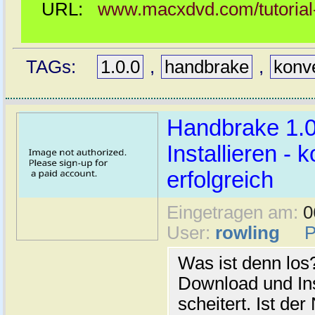
URL:
www.macxdvd.com/tutorial-
TAGs:
1.0.0
,
handbrake
,
konv
Handbrake 1.
Installieren - 
erfolgreich
Eingetragen am:
0
User:
rowling
Was ist denn los
Download und Ins
scheitert. Ist d