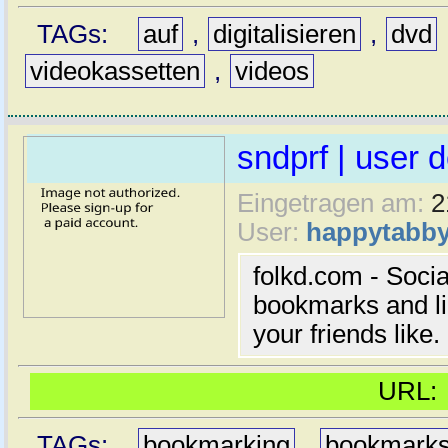
TAGs:
auf
,
digitalisieren
,
dvd
videokassetten
,
videos
sndprf | user d
Eingetragen am:
2
User:
happytabb
folkd.com - Soci
bookmarks and li
your friends like.
URL
TAGs:
bookmarking
,
bookmark