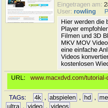
Eingetragen am:
2
User:
rowling
Hier werden die 
Player empfohle
Filmen und 3D B
MKV MOV Video e
eine einfache An
Videos konvertie
kostenlosen Wied
URL:
www.macxdvd.com/tutorial-d
TAGs:
4k
,
abspielen
,
hd
,
me
ultra
,
video
,
videos