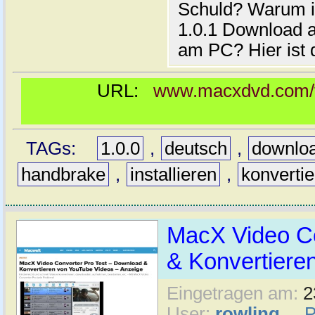
Schuld? Warum i
1.0.1 Download au
am PC? Hier ist 
URL:
www.macxdvd.com/tu
TAGs:
1.0.0
,
deutsch
,
downlo
handbrake
,
installieren
,
konverti
MacX Video Co
& Konvertiere
Eingetragen am:
2
User:
rowling