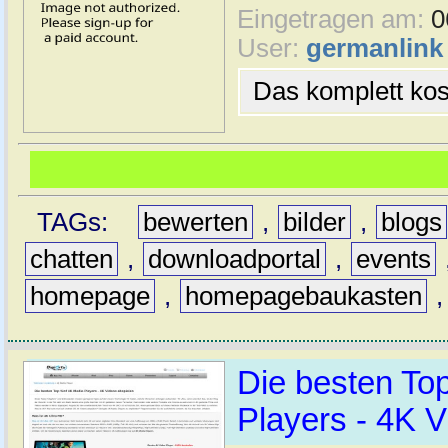
Eingetragen am:
0
User:
germanlink
Das komplett kost
TAGs:
bewerten
,
bilder
,
blogs
chatten
,
downloadportal
,
events
homepage
,
homepagebaukasten
Die besten To
Players - 4K V