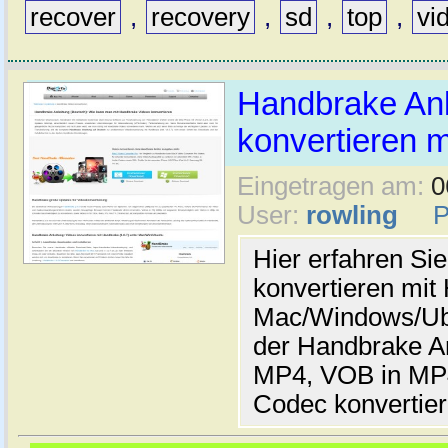
recover
,
recovery
,
sd
,
top
,
vi
Handbrake Anl
konvertieren m
Eingetragen am:
0
User:
rowling
Hier erfahren Sie
konvertieren mit
Mac/Windows/Ubun
der Handbrake A
MP4, VOB in MP4
Codec konvertier