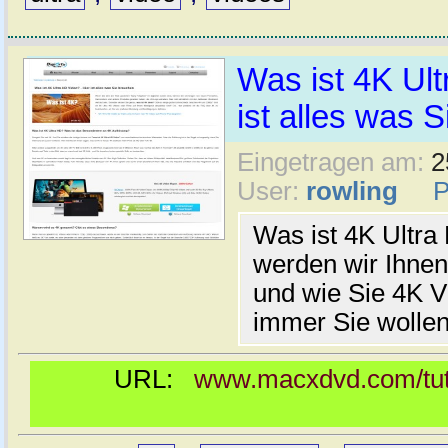
Was ist 4K Ult
ist alles was 
Eingetragen am:
2
User:
rowling
Was ist 4K Ultr
werden wir Ihnen
und wie Sie 4K 
immer Sie wollen
URL:
www.macxdvd.com/tutor