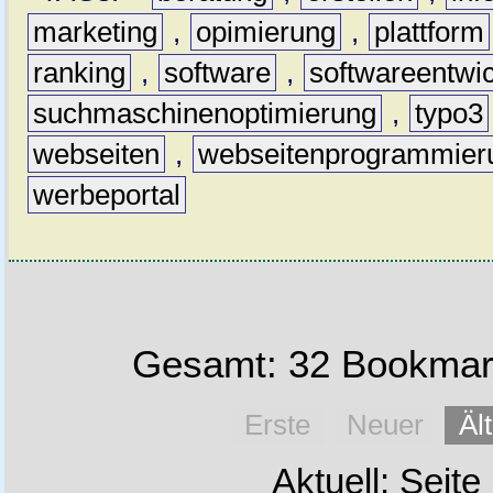
marketing
,
opimierung
,
plattform
ranking
,
software
,
softwareentwi
suchmaschinenoptimierung
,
typo3
webseiten
,
webseitenprogrammier
werbeportal
Gesamt: 32 Bookmark
Erste
Neuer
Äl
Aktuell: Seite