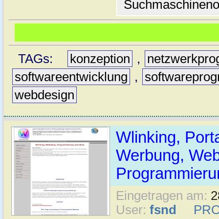
Suchmaschinenop
TAGs:
konzeption
,
netzwerkpro
softwareentwicklung
,
softwarepro
webdesign
Wlinking, Porta
Werbung, Web
Programmierun
Eingetragen am:
2
User:
fsnd
PRO