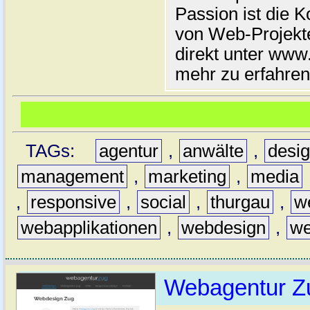
Passion ist die 
von Web-Projekt
direkt unter www.
mehr zu erfahren
TAGs:
agentur
,
anwälte
,
desi
management
,
marketing
,
media
,
responsive
,
social
,
thurgau
,
w
webapplikationen
,
webdesign
,
we
Webagentur Z