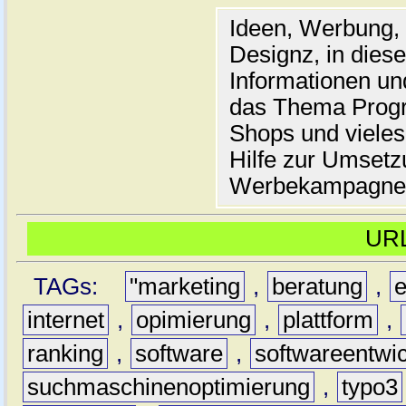
Ideen, Werbung,
Designz, in dies
Informationen un
das Thema Progr
Shops und vieles
Hilfe zur Umsetz
Werbekampagne
UR
TAGs:
"marketing
,
beratung
,
e
internet
,
opimierung
,
plattform
,
ranking
,
software
,
softwareentwi
suchmaschinenoptimierung
,
typo3