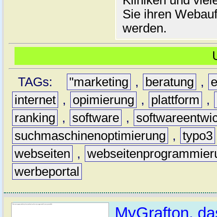
Sie ihren Webauf
werden.
TAGs:
"marketing
,
beratung
,
e
internet
,
opimierung
,
plattform
,
ranking
,
software
,
softwareentwi
suchmaschinenoptimierung
,
typo3
webseiten
,
webseitenprogrammier
werbeportal
MyGrafton, das