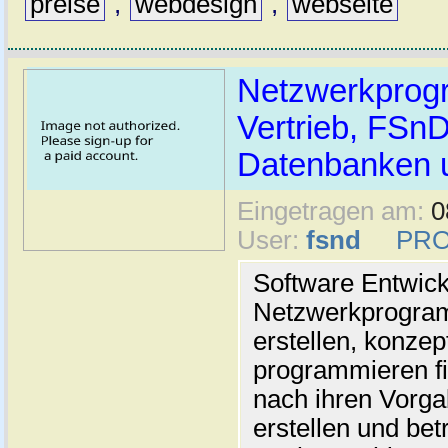
preise
,
webdesign
,
webseite
Netzwerkprog
Vertrieb, FSn
Datenbanken 
Eingetragen am:
0
User:
fsnd
PRO
Software Entwick
Netzwerkprogram
erstellen, konzep
programmieren f
nach ihren Vorg
erstellen und be