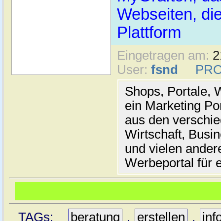
Webseiten, die
Plattform
Eingetragen am:
2
User:
fsnd
PRO
Shops, Portale, W
ein Marketing Por
aus den verschi
Wirtschaft, Busi
und vielen ander
Werbeportal für 
TAGs:
beratung
,
erstellen
,
inf