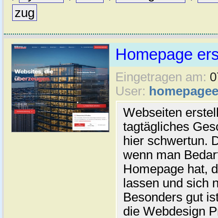
zug
Homepage erst
Eingetragen am:
0
User:
homepageer
Webseiten erstell
tagtägliches Ges
hier schwertun. 
wenn man Bedarf
Homepage hat, di
lassen und sich n
Besonders gut ist
die Webdesign Pr