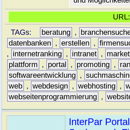
und Möglichkeite
UR
TAGs:
beratung
,
branchensuch
datenbanken
,
erstellen
,
firmensu
,
internetranking
,
intranet
,
market
plattform
,
portal
,
promoting
,
ra
softwareentwicklung
,
suchmaschin
web
,
webdesign
,
webhosting
,
w
webseitenprogrammierung
,
websit
InterPar Portal