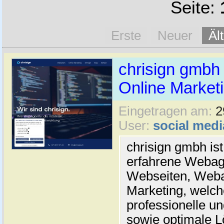
Seite:
Erste
Neuer
Äl
chrisign gmbh
Online Marketi
Eingetragen am:
2
User:
social medi
chrisign gmbh ist
erfahrene Webage
Webseiten, Weba
Marketing, welc
professionelle un
sowie optimale L