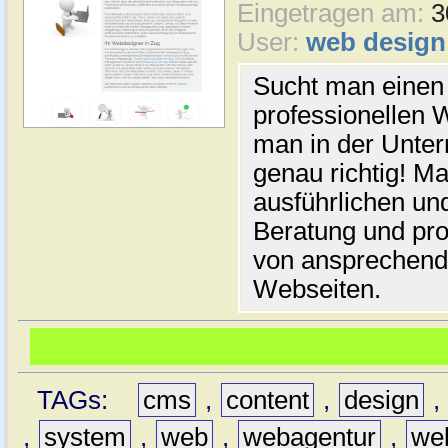
Eingetragen am:
3
User:
web design
Sucht man einen
professionellen 
man in der Unt
genau richtig! Ma
ausführlichen u
Beratung und pro
von ansprechend
Webseiten.
TAGs:
cms
,
content
,
design
,
,
system
,
web
,
webagentur
,
we