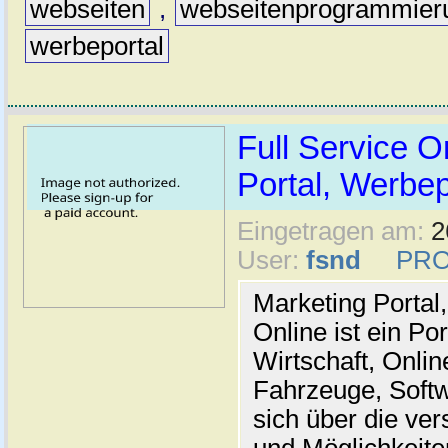
webseiten
,
webseitenprogrammier
werbeportal
Full Service O
Portal, Werbep
Eingetragen am:
2
User:
fsnd
PRO
Marketing Portal,
Online ist ein Po
Wirtschaft, Onli
Fahrzeuge, Softw
sich über die v