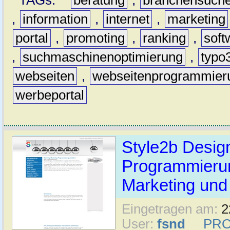
TAGs:
beratung
,
branchensuch
,
information
,
internet
,
marketing
portal
,
promoting
,
ranking
,
soft
,
suchmaschinenoptimierung
,
typo
webseiten
,
webseitenprogrammier
werbeportal
Style2b Design
Programmieru
Marketing und
Eingetragen am:
2
User:
fsnd
PRO