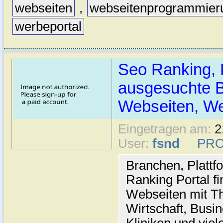
webseiten
,
webseitenprogrammier
werbeportal
Seo Ranking, P
ausgesuchte 
Webseiten, We
Eingetragen am:
2
User:
fsnd
PRO
Branchen, Plattf
Ranking Portal f
Webseiten mit T
Wirtschaft, Busi
Kliniken und vi