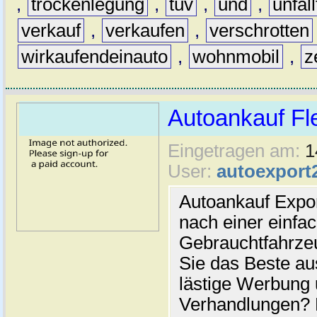
,
trockenlegung
,
tüv
,
und
,
unfal
verkauf
,
verkaufen
,
verschrotten
wirkaufendeinauto
,
wohnmobil
,
z
Autoankauf Fl
Eingetragen am:
1
User:
autoexport
Autoankauf Expo
nach einer einfac
Gebrauchtfahrze
Sie das Beste au
lästige Werbung
Verhandlungen? 