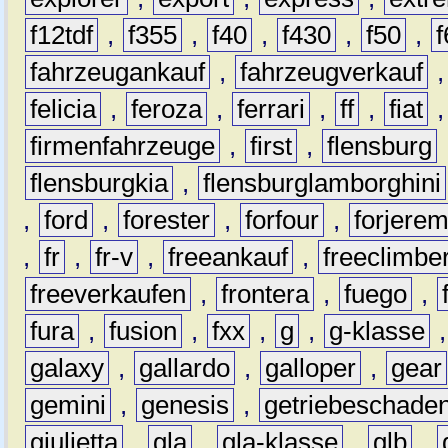
f12tdf
,
f355
,
f40
,
f430
,
f50
,
f
fahrzeugankauf
,
fahrzeugverkauf
felicia
,
feroza
,
ferrari
,
ff
,
fiat
firmenfahrzeuge
,
first
,
flensburg
flensburgkia
,
flensburglamborghini
,
ford
,
forester
,
forfour
,
forjere
,
fr
,
fr-v
,
freeankauf
,
freeclimbe
freeverkaufen
,
frontera
,
fuego
,
fura
,
fusion
,
fxx
,
g
,
g-klasse
galaxy
,
gallardo
,
galloper
,
gear
gemini
,
genesis
,
getriebeschade
giulietta
,
gla
,
gla-klasse
,
glb
,