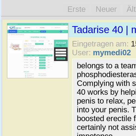
Erste
Neuer
Äl
Tadarise 40 |
Eingetragen am:
1
User:
mymedi02
belongs to a tea
phosphodiesteras
Complying with s
40 works by helpi
penis to relax, pe
into your penis. 
boosted erectile 
certainly not ass