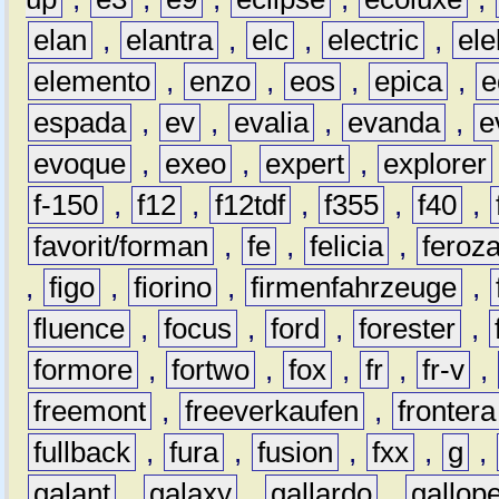
elan
,
elantra
,
elc
,
electric
,
ele
elemento
,
enzo
,
eos
,
epica
,
e
espada
,
ev
,
evalia
,
evanda
,
e
evoque
,
exeo
,
expert
,
explorer
f-150
,
f12
,
f12tdf
,
f355
,
f40
,
favorit/forman
,
fe
,
felicia
,
feroz
,
figo
,
fiorino
,
firmenfahrzeuge
,
fluence
,
focus
,
ford
,
forester
,
formore
,
fortwo
,
fox
,
fr
,
fr-v
,
freemont
,
freeverkaufen
,
frontera
fullback
,
fura
,
fusion
,
fxx
,
g
,
galant
,
galaxy
,
gallardo
,
gallop