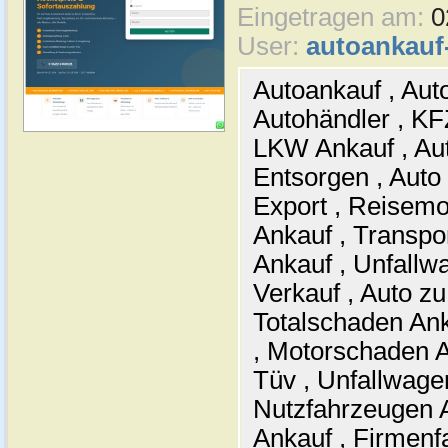
Eingetragen am:
0
User:
autoankau
Autoankauf , Auto
Autohändler , KF
LKW Ankauf , Aut
Entsorgen , Auto
Export , Reisemo
Ankauf , Transpo
Ankauf , Unfallw
Verkauf , Auto zu
Totalschaden Ank
, Motorschaden 
Tüv , Unfallwage
Nutzfahrzeugen 
Ankauf , Firmenf