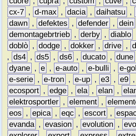
cuore
,
cupra
,
custom
,
cuve
,
cx-7
,
d-max
,
dacia
,
daihatsu
,
dawn
,
defektes
,
defender
,
dein
demontagebrtrieb
,
derby
,
diablo
doblò
,
dodge
,
dokker
,
drive
,
,
ds4
,
ds5
,
ds6
,
ducato
,
dune
dyane
,
e
,
e-auto
,
e-bulli
,
e-gol
e-serie
,
e-tron
,
e-up
,
e3
,
e9
ecosport
,
edge
,
ela
,
elan
,
ela
elektrosportler
,
element
,
element
eos
,
epica
,
eqc
,
escort
,
espa
evanda
,
evasion
,
evolution
,
ev
explorer
,
export
,
express
,
extr