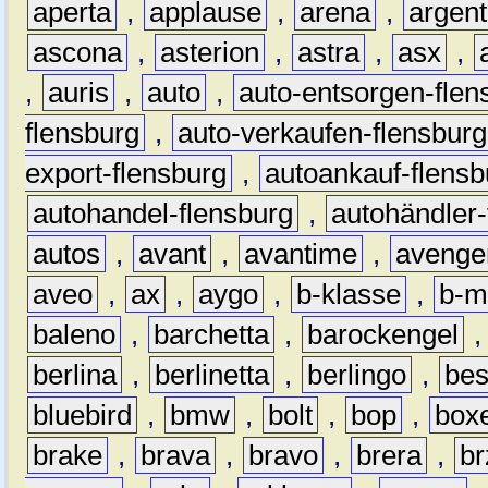
aperta
,
applause
,
arena
,
argen
ascona
,
asterion
,
astra
,
asx
,
,
auris
,
auto
,
auto-entsorgen-flen
flensburg
,
auto-verkaufen-flensburg
export-flensburg
,
autoankauf-flensb
autohandel-flensburg
,
autohändler-
autos
,
avant
,
avantime
,
avenge
aveo
,
ax
,
aygo
,
b-klasse
,
b-m
baleno
,
barchetta
,
barockengel
berlina
,
berlinetta
,
berlingo
,
bes
bluebird
,
bmw
,
bolt
,
bop
,
box
brake
,
brava
,
bravo
,
brera
,
br