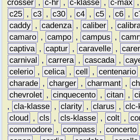
crosser
,
c-hr
,
c-klasse
,
c-max
c25
,
c3
,
c30
,
c4
,
c5
,
c6
,
c
caddy
,
cadenza
,
caliber
,
calibr
camaro
,
campo
,
campus
,
camr
captiva
,
captur
,
caravelle
,
care
carnival
,
carrera
,
cascada
,
cay
celerio
,
celica
,
cell
,
centenario
charade
,
charger
,
charmant
,
ch
chevrolet
,
cinquecento
,
citan
,
c
,
cla-klasse
,
clarity
,
clarus
,
clc-
cloud
,
cls
,
cls-klasse
,
colt
,
c
commodore
,
compass
,
concerto