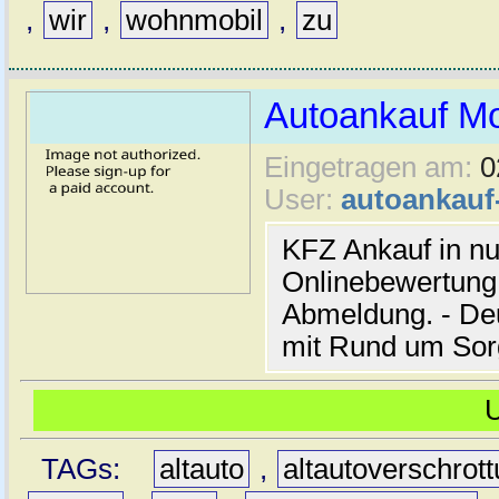
,
wir
,
wohnmobil
,
zu
Autoankauf M
Eingetragen am:
0
User:
autoankau
KFZ Ankauf in nu
Onlinebewertung 
Abmeldung. - De
mit Rund um Sor
TAGs:
altauto
,
altautoverschrot