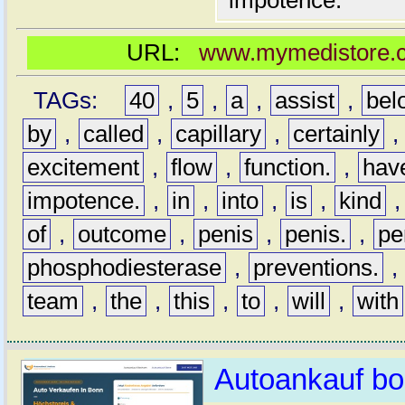
impotence.
URL:
www.mymedistore.c
TAGs:
40
,
5
,
a
,
assist
,
bel
by
,
called
,
capillary
,
certainly
excitement
,
flow
,
function.
,
hav
impotence.
,
in
,
into
,
is
,
kind
of
,
outcome
,
penis
,
penis.
,
pe
phosphodiesterase
,
preventions.
,
team
,
the
,
this
,
to
,
will
,
with
Autoankauf b