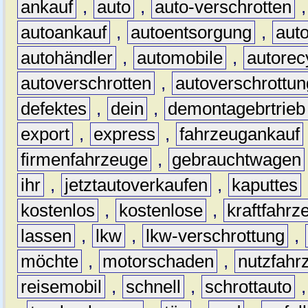
ankauf
,
auto
,
auto-verschrotten
autoankauf
,
autoentsorgung
,
aut
autohändler
,
automobile
,
autorec
autoverschrotten
,
autoverschrottun
defektes
,
dein
,
demontagebrtrieb
export
,
express
,
fahrzeugankauf
firmenfahrzeuge
,
gebrauchtwagen
ihr
,
jetztautoverkaufen
,
kaputtes
kostenlos
,
kostenlose
,
kraftfahrz
lassen
,
lkw
,
lkw-verschrottung
,
möchte
,
motorschaden
,
nutzfahr
reisemobil
,
schnell
,
schrottauto