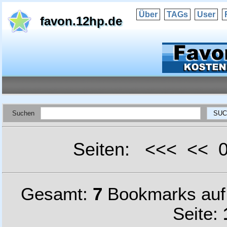
Über
TAGs
User
favon.12hp.de
Suchen
Seiten: <<< <<
Gesamt:
7
Bookmarks au
Seite: