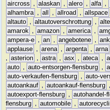
aircross
,
alaskan
,
alero
,
alfa
,
alhambra
,
all
,
allroad
,
allspace
altauto
,
altautoverschrottung
,
alt
amarok
,
amazon
,
america
,
am
ampera-e
,
an
,
angebotene
,
ank
applause
,
arena
,
argenta
,
arna
,
asterion
,
astra
,
asx
,
ateca
,
a
auto
,
auto-entsorgen-flensburg
,
a
auto-verkaufen-flensburg
,
auto-ver
autoankauf
,
autoankauf-flensburg
autoexport-flensburg
,
autohandel-f
flensburg
,
automobile
,
autorecycl