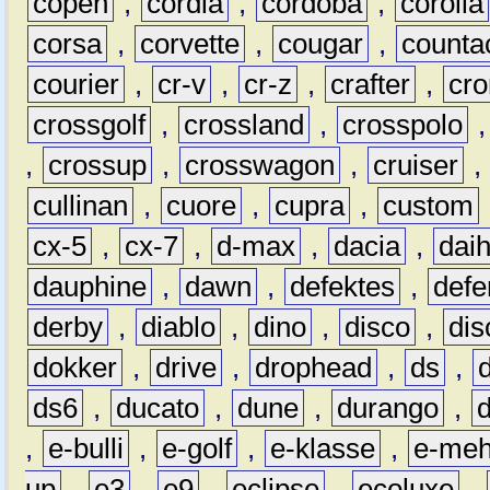
copen
,
cordia
,
cordoba
,
corolla
corsa
,
corvette
,
cougar
,
counta
courier
,
cr-v
,
cr-z
,
crafter
,
cr
crossgolf
,
crossland
,
crosspolo
,
crossup
,
crosswagon
,
cruiser
,
cullinan
,
cuore
,
cupra
,
custom
cx-5
,
cx-7
,
d-max
,
dacia
,
dai
dauphine
,
dawn
,
defektes
,
defe
derby
,
diablo
,
dino
,
disco
,
dis
dokker
,
drive
,
drophead
,
ds
,
ds6
,
ducato
,
dune
,
durango
,
,
e-bulli
,
e-golf
,
e-klasse
,
e-meh
up
,
e3
,
e9
,
eclipse
,
ecoluxe
,