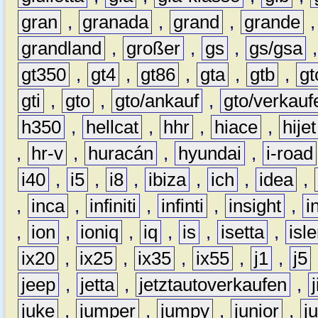
gran
,
granada
,
grand
,
grande
grandland
,
großer
,
gs
,
gs/gsa
gt350
,
gt4
,
gt86
,
gta
,
gtb
,
gt
gti
,
gto
,
gto/ankauf
,
gto/verkauf
h350
,
hellcat
,
hhr
,
hiace
,
hijet
,
hr-v
,
huracán
,
hyundai
,
i-road
i40
,
i5
,
i8
,
ibiza
,
ich
,
idea
,
,
inca
,
infiniti
,
infinti
,
insight
,
i
,
ion
,
ioniq
,
iq
,
is
,
isetta
,
isl
ix20
,
ix25
,
ix35
,
ix55
,
j1
,
j5
jeep
,
jetta
,
jetztautoverkaufen
,
juke
,
jumper
,
jumpy
,
junior
,
j