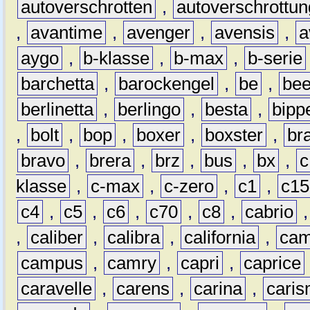
autoverschrotten
,
autoverschrottun
,
avantime
,
avenger
,
avensis
,
a
aygo
,
b-klasse
,
b-max
,
b-serie
barchetta
,
barockengel
,
be
,
be
berlinetta
,
berlingo
,
besta
,
bipp
,
bolt
,
bop
,
boxer
,
boxster
,
br
bravo
,
brera
,
brz
,
bus
,
bx
,
c
klasse
,
c-max
,
c-zero
,
c1
,
c15
c4
,
c5
,
c6
,
c70
,
c8
,
cabrio
,
caliber
,
calibra
,
california
,
cam
campus
,
camry
,
capri
,
caprice
caravelle
,
carens
,
carina
,
cari