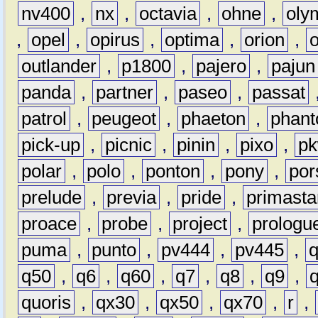
nv400
,
nx
,
octavia
,
ohne
,
oly
,
opel
,
opirus
,
optima
,
orion
,
outlander
,
p1800
,
pajero
,
pajun
panda
,
partner
,
paseo
,
passat
patrol
,
peugeot
,
phaeton
,
phan
pick-up
,
picnic
,
pinin
,
pixo
,
p
polar
,
polo
,
ponton
,
pony
,
por
prelude
,
previa
,
pride
,
primasta
proace
,
probe
,
project
,
prologu
puma
,
punto
,
pv444
,
pv445
,
q50
,
q6
,
q60
,
q7
,
q8
,
q9
,
quoris
,
qx30
,
qx50
,
qx70
,
r
,