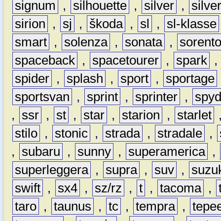
signum
,
silhouette
,
silver
,
silve
sirion
,
sj
,
škoda
,
sl
,
sl-klasse
smart
,
solenza
,
sonata
,
sorent
spaceback
,
spacetourer
,
spark
spider
,
splash
,
sport
,
sportage
sportsvan
,
sprint
,
sprinter
,
spyd
,
ssr
,
st
,
star
,
starion
,
starlet
stilo
,
stonic
,
strada
,
stradale
,
,
subaru
,
sunny
,
superamerica
,
superleggera
,
supra
,
suv
,
suzu
swift
,
sx4
,
sz/rz
,
t
,
tacoma
,
taro
,
taunus
,
tc
,
tempra
,
tepe