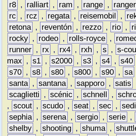
r8
,
ralliart
,
ram
,
range
,
range
rc
,
rcz
,
regata
,
reisemobil
,
re
retona
,
reventón
,
rezzo
,
rio
,
r
rocky
,
rodeo
,
rolls-royce
,
rome
runner
,
rx
,
rx4
,
rxh
,
s
,
s-co
max
,
s1
,
s2000
,
s3
,
s4
,
s40
s70
,
s8
,
s80
,
s800
,
s90
,
sa
santa
,
santana
,
sapporo
,
satis
scaglietti
,
scénic
,
schnell
,
schro
,
scout
,
scudo
,
seat
,
sec
,
sedi
sephia
,
serena
,
sergio
,
serie
,
shelby
,
shooting
,
shuma
,
shuttl