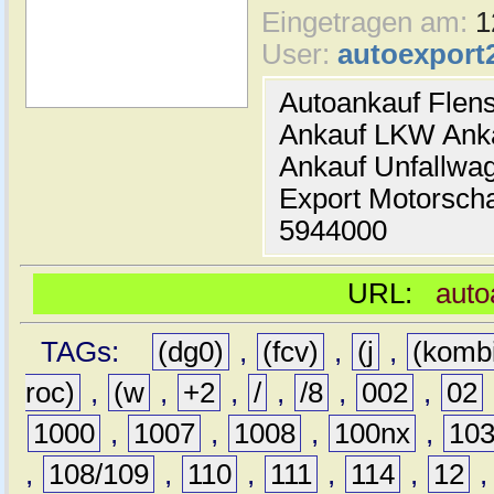
Eingetragen am:
1
User:
autoexport
Autoankauf Flen
Ankauf LKW Ank
Ankauf Unfallwa
Export Motorsch
5944000
URL:
auto
TAGs:
(dg0)
,
(fcv)
,
(j
,
(komb
roc)
,
(w
,
+2
,
/
,
/8
,
002
,
02
1000
,
1007
,
1008
,
100nx
,
10
,
108/109
,
110
,
111
,
114
,
12