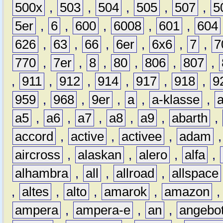
500x
,
503
,
504
,
505
,
507
,
5
5er
,
6
,
600
,
6008
,
601
,
604
626
,
63
,
66
,
6er
,
6x6
,
7
,
7
770
,
7er
,
8
,
80
,
806
,
807
,
,
911
,
912
,
914
,
917
,
918
,
9
959
,
968
,
9er
,
a
,
a-klasse
,
a5
,
a6
,
a7
,
a8
,
a9
,
abarth
,
accord
,
active
,
activee
,
adam
aircross
,
alaskan
,
alero
,
alfa
,
alhambra
,
all
,
allroad
,
allspace
,
altes
,
alto
,
amarok
,
amazon
ampera
,
ampera-e
,
an
,
angebo