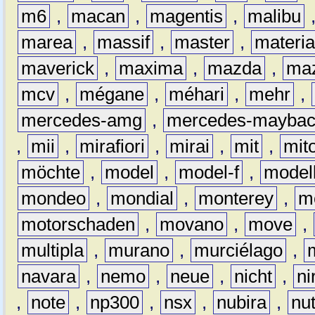
m6
,
macan
,
magentis
,
malibu
marea
,
massif
,
master
,
materi
maverick
,
maxima
,
mazda
,
ma
mcv
,
mégane
,
méhari
,
mehr
,
mercedes-amg
,
mercedes-mayba
,
mii
,
mirafiori
,
mirai
,
mit
,
mit
möchte
,
model
,
model-f
,
model
mondeo
,
mondial
,
monterey
,
m
motorschaden
,
movano
,
move
,
multipla
,
murano
,
murciélago
,
navara
,
nemo
,
neue
,
nicht
,
ni
,
note
,
np300
,
nsx
,
nubira
,
nu