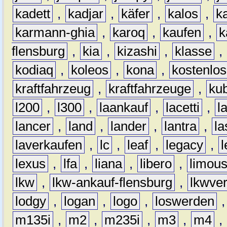
kadett
,
kadjar
,
käfer
,
kalos
,
k
karmann-ghia
,
karoq
,
kaufen
,
k
flensburg
,
kia
,
kizashi
,
klasse
,
kodiaq
,
koleos
,
kona
,
kostenlos
kraftfahrzeug
,
kraftfahrzeuge
,
kub
l200
,
l300
,
laankauf
,
lacetti
,
l
lancer
,
land
,
lander
,
lantra
,
la
laverkaufen
,
lc
,
leaf
,
legacy
,
lexus
,
lfa
,
liana
,
libero
,
limous
lkw
,
lkw-ankauf-flensburg
,
lkwver
lodgy
,
logan
,
logo
,
loswerden
m135i
,
m2
,
m235i
,
m3
,
m4
,