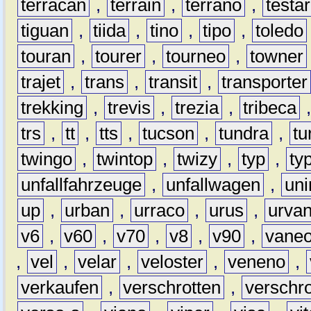
terracan
,
terrain
,
terrano
,
testa
tiguan
,
tiida
,
tino
,
tipo
,
toledo
touran
,
tourer
,
tourneo
,
towner
trajet
,
trans
,
transit
,
transporter
trekking
,
trevis
,
trezia
,
tribeca
trs
,
tt
,
tts
,
tucson
,
tundra
,
tu
twingo
,
twintop
,
twizy
,
typ
,
ty
unfallfahrzeuge
,
unfallwagen
,
un
up
,
urban
,
urraco
,
urus
,
urva
v6
,
v60
,
v70
,
v8
,
v90
,
vane
,
vel
,
velar
,
veloster
,
veneno
,
verkaufen
,
verschrotten
,
verschro