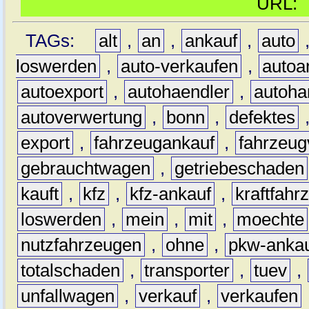
URL
TAGs:
alt
,
an
,
ankauf
,
auto
loswerden
,
auto-verkaufen
,
autoa
autoexport
,
autohaendler
,
autoha
autoverwertung
,
bonn
,
defektes
export
,
fahrzeugankauf
,
fahrzeug
gebrauchtwagen
,
getriebeschaden
kauft
,
kfz
,
kfz-ankauf
,
kraftfahr
loswerden
,
mein
,
mit
,
moechte
nutzfahrzeugen
,
ohne
,
pkw-anka
totalschaden
,
transporter
,
tuev
,
unfallwagen
,
verkauf
,
verkaufen