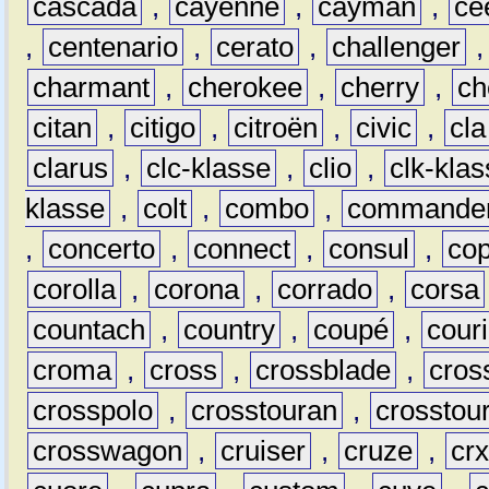
cascada
,
cayenne
,
cayman
,
ce
,
centenario
,
cerato
,
challenger
charmant
,
cherokee
,
cherry
,
ch
citan
,
citigo
,
citroën
,
civic
,
cla
clarus
,
clc-klasse
,
clio
,
clk-kla
klasse
,
colt
,
combo
,
commande
,
concerto
,
connect
,
consul
,
co
corolla
,
corona
,
corrado
,
corsa
countach
,
country
,
coupé
,
couri
croma
,
cross
,
crossblade
,
cros
crosspolo
,
crosstouran
,
crosstou
crosswagon
,
cruiser
,
cruze
,
cr