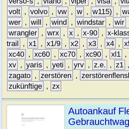
verso-s
,
viano
,
viper
,
visa
,
vi
volt
,
volvo
,
vw
,
w
,
w115)
,
w
wer
,
will
,
wind
,
windstar
,
wir
wrangler
,
wrx
,
x
,
x-90
,
x-klas
trail
,
x1
,
x1/9
,
x2
,
x3
,
x4
,
x
xc40
,
xc60
,
xc70
,
xc90
,
xl1
,
xv
,
yaris
,
yeti
,
yrv
,
z.e.
,
z1
zagato
,
zerstören
,
zerstörenflen
zukünftige
,
zx
Autoankauf Fl
Gebrauchtwage