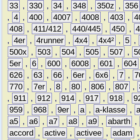
33
,
330
,
34
,
348
,
350z
,
356
,
4
,
400
,
4007
,
4008
,
403
,
4
408
,
411/412
,
440/445
,
450
,
,
4er
,
4runner
,
4x4
,
4x4²
,
5
,
500x
,
503
,
504
,
505
,
507
,
5
5er
,
6
,
600
,
6008
,
601
,
604
626
,
63
,
66
,
6er
,
6x6
,
7
,
7
770
,
7er
,
8
,
80
,
806
,
807
,
,
911
,
912
,
914
,
917
,
918
,
9
959
,
968
,
9er
,
a
,
a-klasse
,
a5
,
a6
,
a7
,
a8
,
a9
,
abarth
,
accord
,
active
,
activee
,
adam