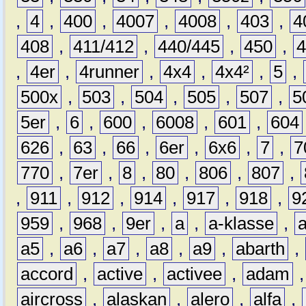
,
4
,
400
,
4007
,
4008
,
403
,
4
408
,
411/412
,
440/445
,
450
,
,
4er
,
4runner
,
4x4
,
4x4²
,
5
,
500x
,
503
,
504
,
505
,
507
,
5
5er
,
6
,
600
,
6008
,
601
,
604
626
,
63
,
66
,
6er
,
6x6
,
7
,
7
770
,
7er
,
8
,
80
,
806
,
807
,
,
911
,
912
,
914
,
917
,
918
,
9
959
,
968
,
9er
,
a
,
a-klasse
,
a5
,
a6
,
a7
,
a8
,
a9
,
abarth
,
accord
,
active
,
activee
,
adam
aircross
,
alaskan
,
alero
,
alfa
,