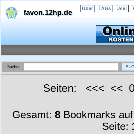
Über
TAGs
User
favon.12hp.de
Suchen
Seiten: <<< <<
Gesamt:
8
Bookmarks au
Seite: