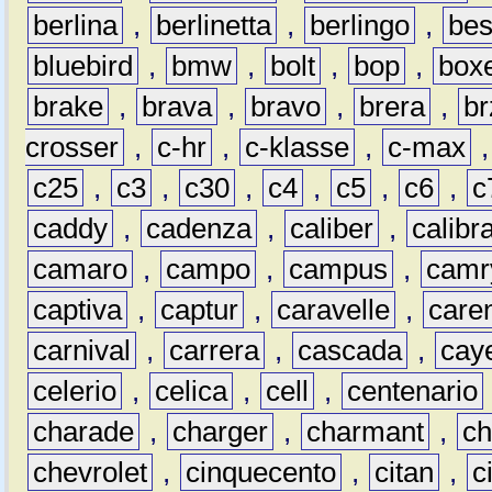
berlina
,
berlinetta
,
berlingo
,
bes
bluebird
,
bmw
,
bolt
,
bop
,
box
brake
,
brava
,
bravo
,
brera
,
br
crosser
,
c-hr
,
c-klasse
,
c-max
c25
,
c3
,
c30
,
c4
,
c5
,
c6
,
c
caddy
,
cadenza
,
caliber
,
calibr
camaro
,
campo
,
campus
,
camr
captiva
,
captur
,
caravelle
,
care
carnival
,
carrera
,
cascada
,
cay
celerio
,
celica
,
cell
,
centenario
charade
,
charger
,
charmant
,
ch
chevrolet
,
cinquecento
,
citan
,
c