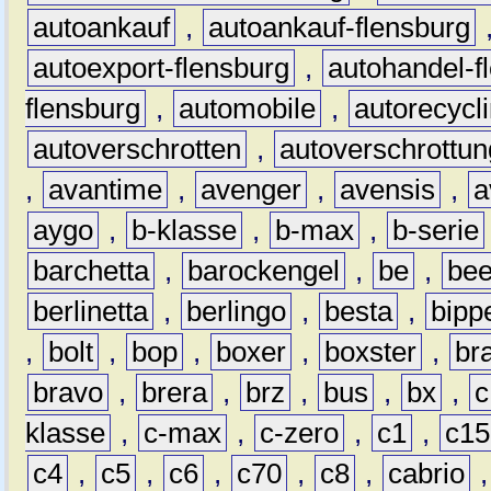
autoankauf
,
autoankauf-flensburg
autoexport-flensburg
,
autohandel-f
flensburg
,
automobile
,
autorecycl
autoverschrotten
,
autoverschrottun
,
avantime
,
avenger
,
avensis
,
a
aygo
,
b-klasse
,
b-max
,
b-serie
barchetta
,
barockengel
,
be
,
be
berlinetta
,
berlingo
,
besta
,
bipp
,
bolt
,
bop
,
boxer
,
boxster
,
br
bravo
,
brera
,
brz
,
bus
,
bx
,
c
klasse
,
c-max
,
c-zero
,
c1
,
c15
c4
,
c5
,
c6
,
c70
,
c8
,
cabrio