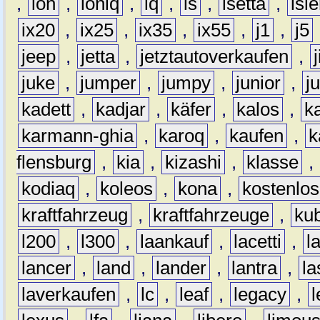
,
ion
,
ioniq
,
iq
,
is
,
isetta
,
isl
ix20
,
ix25
,
ix35
,
ix55
,
j1
,
j5
jeep
,
jetta
,
jetztautoverkaufen
,
juke
,
jumper
,
jumpy
,
junior
,
j
kadett
,
kadjar
,
käfer
,
kalos
,
k
karmann-ghia
,
karoq
,
kaufen
,
k
flensburg
,
kia
,
kizashi
,
klasse
,
kodiaq
,
koleos
,
kona
,
kostenlos
kraftfahrzeug
,
kraftfahrzeuge
,
kub
l200
,
l300
,
laankauf
,
lacetti
,
l
lancer
,
land
,
lander
,
lantra
,
la
laverkaufen
,
lc
,
leaf
,
legacy
,