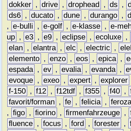
dokker
,
drive
,
drophead
,
ds
,
ds6
,
ducato
,
dune
,
durango
,
,
e-bulli
,
e-golf
,
e-klasse
,
e-meh
up
,
e3
,
e9
,
eclipse
,
ecoluxe
,
elan
,
elantra
,
elc
,
electric
,
ele
elemento
,
enzo
,
eos
,
epica
,
e
espada
,
ev
,
evalia
,
evanda
,
e
evoque
,
exeo
,
expert
,
explorer
f-150
,
f12
,
f12tdf
,
f355
,
f40
,
favorit/forman
,
fe
,
felicia
,
feroz
,
figo
,
fiorino
,
firmenfahrzeuge
,
fluence
,
focus
,
ford
,
forester
,