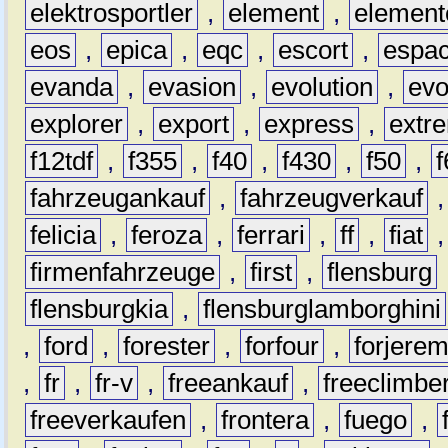
elektrosportler
,
element
,
element
eos
,
epica
,
eqc
,
escort
,
espa
evanda
,
evasion
,
evolution
,
ev
explorer
,
export
,
express
,
extr
f12tdf
,
f355
,
f40
,
f430
,
f50
,
f
fahrzeugankauf
,
fahrzeugverkauf
felicia
,
feroza
,
ferrari
,
ff
,
fiat
firmenfahrzeuge
,
first
,
flensburg
flensburgkia
,
flensburglamborghini
,
ford
,
forester
,
forfour
,
forjere
,
fr
,
fr-v
,
freeankauf
,
freeclimbe
freeverkaufen
,
frontera
,
fuego
,