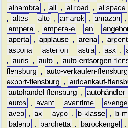
alhambra
,
all
,
allroad
,
allspace
,
altes
,
alto
,
amarok
,
amazon
ampera
,
ampera-e
,
an
,
angebo
aperta
,
applause
,
arena
,
argen
ascona
,
asterion
,
astra
,
asx
,
,
auris
,
auto
,
auto-entsorgen-flen
flensburg
,
auto-verkaufen-flensburg
export-flensburg
,
autoankauf-flensb
autohandel-flensburg
,
autohändler-
autos
,
avant
,
avantime
,
avenge
aveo
,
ax
,
aygo
,
b-klasse
,
b-m
baleno
,
barchetta
,
barockengel