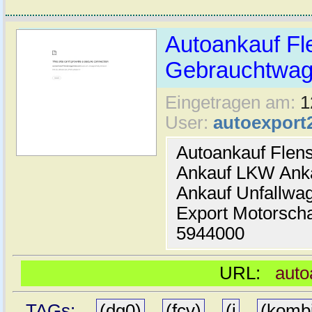
Autoankauf Fl
Gebrauchtwage
Eingetragen am:
1
User:
autoexport
Autoankauf Flen
Ankauf LKW Ank
Ankauf Unfallwa
Export Motorsch
5944000
URL:
auto
TAGs:
(dg0)
,
(fcv)
,
(j
,
(komb