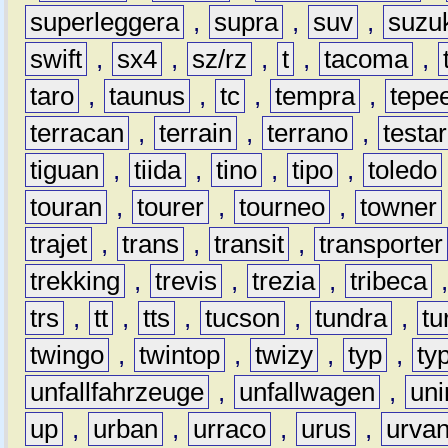
superleggera
,
supra
,
suv
,
suzu
swift
,
sx4
,
sz/rz
,
t
,
tacoma
,
taro
,
taunus
,
tc
,
tempra
,
tepe
terracan
,
terrain
,
terrano
,
testa
tiguan
,
tiida
,
tino
,
tipo
,
toledo
touran
,
tourer
,
tourneo
,
towner
trajet
,
trans
,
transit
,
transporter
trekking
,
trevis
,
trezia
,
tribeca
trs
,
tt
,
tts
,
tucson
,
tundra
,
tu
twingo
,
twintop
,
twizy
,
typ
,
ty
unfallfahrzeuge
,
unfallwagen
,
un
up
,
urban
,
urraco
,
urus
,
urva