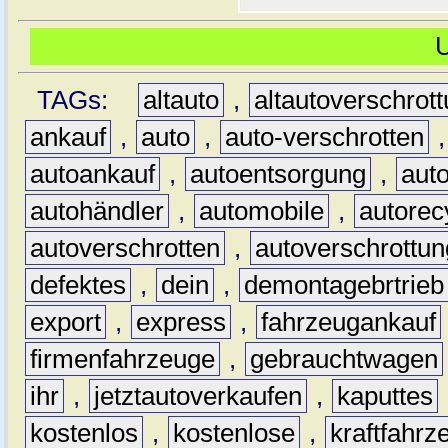
TAGs:
altauto
,
altautoverschrot
ankauf
,
auto
,
auto-verschrotten
autoankauf
,
autoentsorgung
,
aut
autohändler
,
automobile
,
autorec
autoverschrotten
,
autoverschrottun
defektes
,
dein
,
demontagebrtrieb
export
,
express
,
fahrzeugankauf
firmenfahrzeuge
,
gebrauchtwagen
ihr
,
jetztautoverkaufen
,
kaputtes
kostenlos
,
kostenlose
,
kraftfahrz