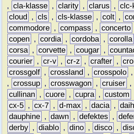
,
cla-klasse
,
clarity
,
clarus
,
clc-
cloud
,
cls
,
cls-klasse
,
colt
,
c
commodore
,
compass
,
concerto
copen
,
cordia
,
cordoba
,
corolla
corsa
,
corvette
,
cougar
,
counta
courier
,
cr-v
,
cr-z
,
crafter
,
cr
crossgolf
,
crossland
,
crosspolo
,
crossup
,
crosswagon
,
cruiser
,
cullinan
,
cuore
,
cupra
,
custom
cx-5
,
cx-7
,
d-max
,
dacia
,
dai
dauphine
,
dawn
,
defektes
,
defe
derby
,
diablo
,
dino
,
disco
,
dis