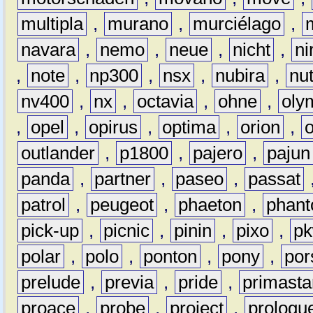
multipla
,
murano
,
murciélago
,
navara
,
nemo
,
neue
,
nicht
,
ni
,
note
,
np300
,
nsx
,
nubira
,
nu
nv400
,
nx
,
octavia
,
ohne
,
oly
,
opel
,
opirus
,
optima
,
orion
,
outlander
,
p1800
,
pajero
,
pajun
panda
,
partner
,
paseo
,
passat
patrol
,
peugeot
,
phaeton
,
phan
pick-up
,
picnic
,
pinin
,
pixo
,
p
polar
,
polo
,
ponton
,
pony
,
por
prelude
,
previa
,
pride
,
primasta
proace
,
probe
,
project
,
prologu