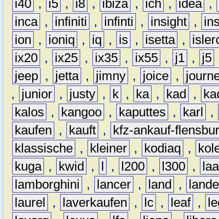
i40
,
i5
,
i8
,
ibiza
,
ich
,
idea
,
inca
,
infiniti
,
infinti
,
insight
,
in
ion
,
ioniq
,
iq
,
is
,
isetta
,
isler
ix20
,
ix25
,
ix35
,
ix55
,
j1
,
j5
jeep
,
jetta
,
jimny
,
joice
,
journ
,
junior
,
justy
,
k
,
ka
,
kad
,
ka
kalos
,
kangoo
,
kaputtes
,
karl
,
kaufen
,
kauft
,
kfz-ankauf-flensbu
klassische
,
kleiner
,
kodiaq
,
kol
kuga
,
kwid
,
l
,
l200
,
l300
,
la
lamborghini
,
lancer
,
land
,
lande
laurel
,
laverkaufen
,
lc
,
leaf
,
l