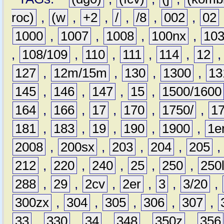
roc)
,
(w
,
+2
,
/
,
/8
,
002
,
02
1000
,
1007
,
1008
,
100nx
,
10
,
108/109
,
110
,
111
,
114
,
12
127
,
12m/15m
,
130
,
1300
,
13
145
,
146
,
147
,
15
,
1500/1600
164
,
166
,
17
,
170
,
1750/
,
1
181
,
183
,
19
,
190
,
1900
,
1e
2008
,
200sx
,
203
,
204
,
205
212
,
220
,
240
,
25
,
250
,
250
288
,
29
,
2cv
,
2er
,
3
,
3/20
,
300zx
,
304
,
305
,
306
,
307
,
33
,
330
,
34
,
348
,
350z
,
356