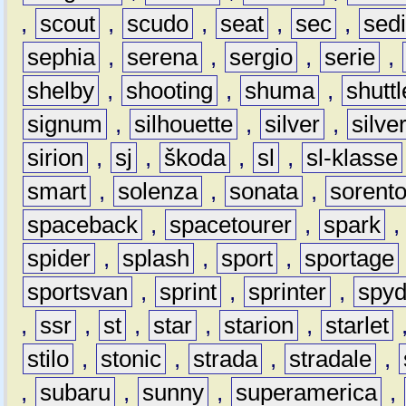
,
scout
,
scudo
,
seat
,
sec
,
sedi
sephia
,
serena
,
sergio
,
serie
,
shelby
,
shooting
,
shuma
,
shuttl
signum
,
silhouette
,
silver
,
silve
sirion
,
sj
,
škoda
,
sl
,
sl-klasse
smart
,
solenza
,
sonata
,
sorent
spaceback
,
spacetourer
,
spark
spider
,
splash
,
sport
,
sportage
sportsvan
,
sprint
,
sprinter
,
spyd
,
ssr
,
st
,
star
,
starion
,
starlet
stilo
,
stonic
,
strada
,
stradale
,
,
subaru
,
sunny
,
superamerica
,