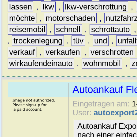
lassen
,
lkw
,
lkw-verschrottung
,
möchte
,
motorschaden
,
nutzfahr
reisemobil
,
schnell
,
schrottauto
,
trockenlegung
,
tüv
,
und
,
unfal
verkauf
,
verkaufen
,
verschrotten
wirkaufendeinauto
,
wohnmobil
,
z
Autoankauf Fl
Eingetragen am:
1
User:
autoexport
Autoankauf Expo
nach einer einfac