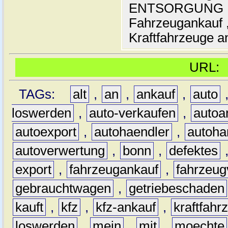
ENTSORGUNG , A
Fahrzeugankauf ,
Kraftfahrzeuge an
URL
TAGs:
alt
,
an
,
ankauf
,
auto
loswerden
,
auto-verkaufen
,
autoa
autoexport
,
autohaendler
,
autoha
autoverwertung
,
bonn
,
defektes
export
,
fahrzeugankauf
,
fahrzeug
gebrauchtwagen
,
getriebeschaden
kauft
,
kfz
,
kfz-ankauf
,
kraftfahr
loswerden
,
mein
,
mit
,
moechte