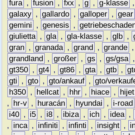
fura
,
fusion
,
fxx
,
g
,
g-klasse
galaxy
,
gallardo
,
galloper
,
gear
gemini
,
genesis
,
getriebeschade
giulietta
,
gla
,
gla-klasse
,
glb
,
gran
,
granada
,
grand
,
grande
grandland
,
großer
,
gs
,
gs/gsa
gt350
,
gt4
,
gt86
,
gta
,
gtb
,
gt
gti
,
gto
,
gto/ankauf
,
gto/verkauf
h350
,
hellcat
,
hhr
,
hiace
,
hijet
,
hr-v
,
huracán
,
hyundai
,
i-road
i40
,
i5
,
i8
,
ibiza
,
ich
,
idea
,
,
inca
,
infiniti
,
infinti
,
insight
,
i