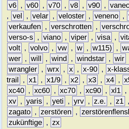
v6
,
v60
,
v70
,
v8
,
v90
,
vane
,
vel
,
velar
,
veloster
,
veneno
,
verkaufen
,
verschrotten
,
verschro
verso-s
,
viano
,
viper
,
visa
,
vi
volt
,
volvo
,
vw
,
w
,
w115)
,
w
wer
,
will
,
wind
,
windstar
,
wir
wrangler
,
wrx
,
x
,
x-90
,
x-klas
trail
,
x1
,
x1/9
,
x2
,
x3
,
x4
,
x
xc40
,
xc60
,
xc70
,
xc90
,
xl1
,
xv
,
yaris
,
yeti
,
yrv
,
z.e.
,
z1
zagato
,
zerstören
,
zerstörenflen
zukünftige
,
zx