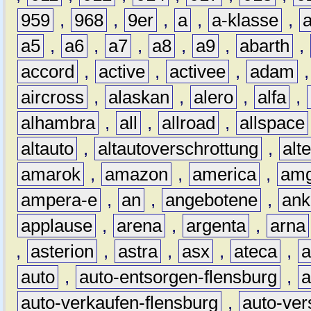
959
,
968
,
9er
,
a
,
a-klasse
,
a5
,
a6
,
a7
,
a8
,
a9
,
abarth
,
accord
,
active
,
activee
,
adam
aircross
,
alaskan
,
alero
,
alfa
,
alhambra
,
all
,
allroad
,
allspace
altauto
,
altautoverschrottung
,
alt
amarok
,
amazon
,
america
,
am
ampera-e
,
an
,
angebotene
,
ank
applause
,
arena
,
argenta
,
arna
,
asterion
,
astra
,
asx
,
ateca
,
a
auto
,
auto-entsorgen-flensburg
,
a
auto-verkaufen-flensburg
,
auto-ver