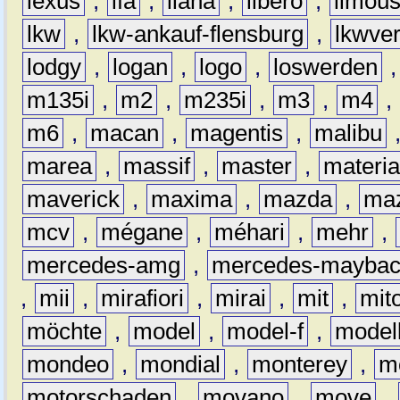
lexus
,
lfa
,
liana
,
libero
,
limous
lkw
,
lkw-ankauf-flensburg
,
lkwver
lodgy
,
logan
,
logo
,
loswerden
m135i
,
m2
,
m235i
,
m3
,
m4
,
m6
,
macan
,
magentis
,
malibu
marea
,
massif
,
master
,
materi
maverick
,
maxima
,
mazda
,
ma
mcv
,
mégane
,
méhari
,
mehr
,
mercedes-amg
,
mercedes-mayba
,
mii
,
mirafiori
,
mirai
,
mit
,
mit
möchte
,
model
,
model-f
,
model
mondeo
,
mondial
,
monterey
,
m
motorschaden
,
movano
,
move
,