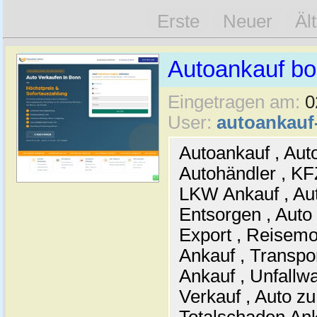
Erste
Neuer
Äl
Autoankauf b
Eingetragen am:
0
User:
autoankau
Autoankauf , Auto
Autohändler , KF
LKW Ankauf , Aut
Entsorgen , Auto
Export , Reisemo
Ankauf , Transpo
Ankauf , Unfallw
Verkauf , Auto zu