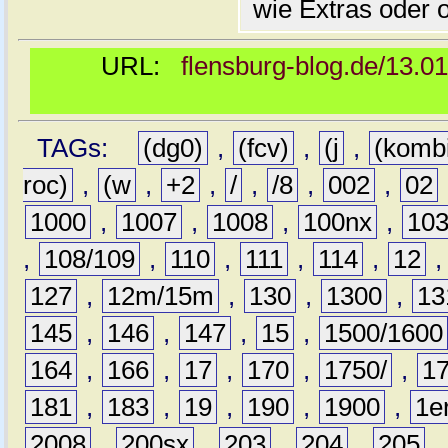
wie Extras oder 
URL:
flensburg-blog.de/13.0
TAGs:
(dg0)
,
(fcv)
,
(j
,
(komb
roc)
,
(w
,
+2
,
/
,
/8
,
002
,
02
1000
,
1007
,
1008
,
100nx
,
10
,
108/109
,
110
,
111
,
114
,
12
127
,
12m/15m
,
130
,
1300
,
13
145
,
146
,
147
,
15
,
1500/1600
164
,
166
,
17
,
170
,
1750/
,
1
181
,
183
,
19
,
190
,
1900
,
1e
2008
,
200sx
,
203
,
204
,
205