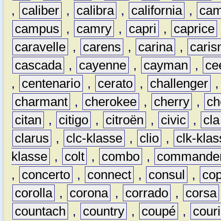
,
caliber
,
calibra
,
california
,
cam
campus
,
camry
,
capri
,
caprice
caravelle
,
carens
,
carina
,
cari
cascada
,
cayenne
,
cayman
,
ce
,
centenario
,
cerato
,
challenger
charmant
,
cherokee
,
cherry
,
ch
citan
,
citigo
,
citroën
,
civic
,
cla
clarus
,
clc-klasse
,
clio
,
clk-kla
klasse
,
colt
,
combo
,
commande
,
concerto
,
connect
,
consul
,
co
corolla
,
corona
,
corrado
,
corsa
countach
,
country
,
coupé
,
couri