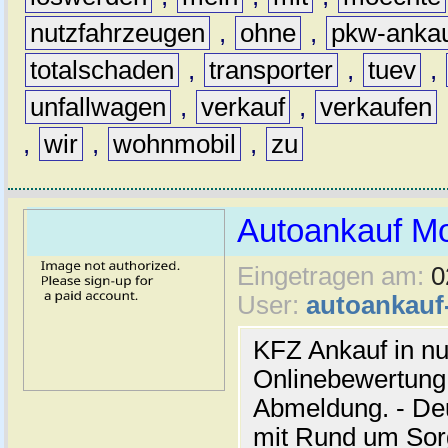
nutzfahrzeugen
,
ohne
,
pkw-anka
totalschaden
,
transporter
,
tuev
,
unfallwagen
,
verkauf
,
verkaufen
,
wir
,
wohnmobil
,
zu
Autoankauf M
Eingetragen am:
0
User:
autoankau
KFZ Ankauf in nu
Onlinebewertung 
Abmeldung. - De
mit Rund um Sor