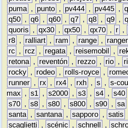
puma
,
punto
,
pv444
,
pv445
,
q50
,
q6
,
q60
,
q7
,
q8
,
q9
,
quoris
,
qx30
,
qx50
,
qx70
,
r
,
r8
,
ralliart
,
ram
,
range
,
range
rc
,
rcz
,
regata
,
reisemobil
,
re
retona
,
reventón
,
rezzo
,
rio
,
r
rocky
,
rodeo
,
rolls-royce
,
rome
runner
,
rx
,
rx4
,
rxh
,
s
,
s-co
max
,
s1
,
s2000
,
s3
,
s4
,
s40
s70
,
s8
,
s80
,
s800
,
s90
,
sa
santa
,
santana
,
sapporo
,
satis
scaglietti
,
scénic
,
schnell
,
schro