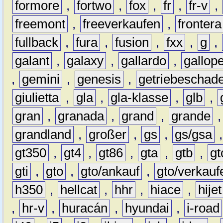
formore
,
fortwo
,
fox
,
fr
,
fr-v
,
freemont
,
freeverkaufen
,
frontera
fullback
,
fura
,
fusion
,
fxx
,
g
,
galant
,
galaxy
,
gallardo
,
gallop
,
gemini
,
genesis
,
getriebeschad
giulietta
,
gla
,
gla-klasse
,
glb
,
gran
,
granada
,
grand
,
grande
grandland
,
großer
,
gs
,
gs/gsa
gt350
,
gt4
,
gt86
,
gta
,
gtb
,
gt
gti
,
gto
,
gto/ankauf
,
gto/verkauf
h350
,
hellcat
,
hhr
,
hiace
,
hijet
,
hr-v
,
huracán
,
hyundai
,
i-road