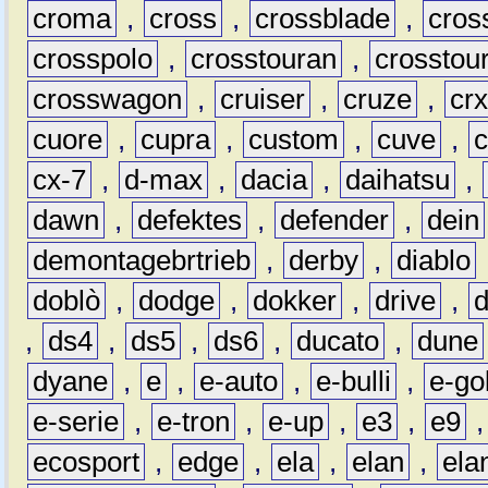
croma
,
cross
,
crossblade
,
cros
crosspolo
,
crosstouran
,
crosstou
crosswagon
,
cruiser
,
cruze
,
cr
cuore
,
cupra
,
custom
,
cuve
,
cx-7
,
d-max
,
dacia
,
daihatsu
,
dawn
,
defektes
,
defender
,
dein
demontagebrtrieb
,
derby
,
diablo
doblò
,
dodge
,
dokker
,
drive
,
,
ds4
,
ds5
,
ds6
,
ducato
,
dune
dyane
,
e
,
e-auto
,
e-bulli
,
e-gol
e-serie
,
e-tron
,
e-up
,
e3
,
e9
ecosport
,
edge
,
ela
,
elan
,
ela