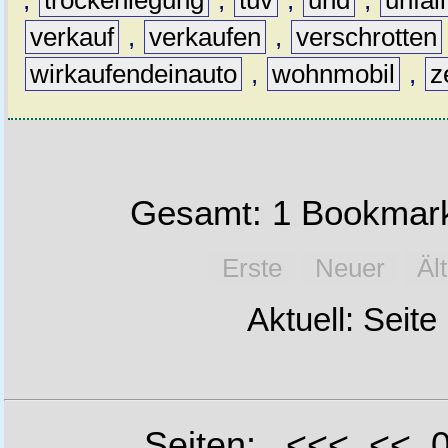
,
trockenlegung
,
tüv
,
und
,
unfal
verkauf
,
verkaufen
,
verschrotten
wirkaufendeinauto
,
wohnmobil
,
z
Gesamt: 1 Bookmark
Erste
Neuer
Äl
Aktuell: Seite
Seiten: <<< <<