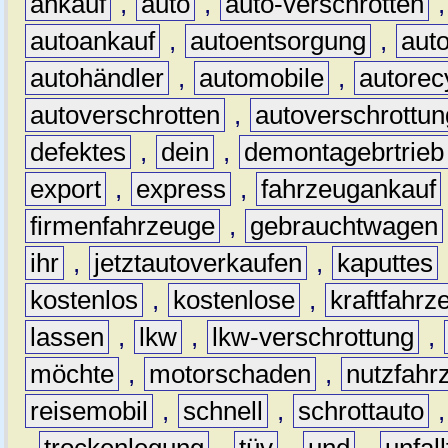
ankauf
,
auto
,
auto-verschrotten
autoankauf
,
autoentsorgung
,
aut
autohändler
,
automobile
,
autorec
autoverschrotten
,
autoverschrottun
defektes
,
dein
,
demontagebrtrieb
export
,
express
,
fahrzeugankauf
firmenfahrzeuge
,
gebrauchtwagen
ihr
,
jetztautoverkaufen
,
kaputtes
kostenlos
,
kostenlose
,
kraftfahrz
lassen
,
lkw
,
lkw-verschrottung
,
möchte
,
motorschaden
,
nutzfahr
reisemobil
,
schnell
,
schrottauto