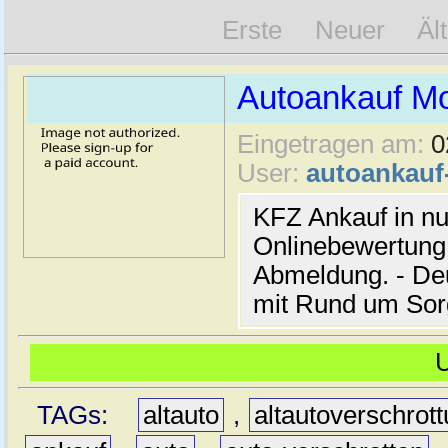
Erste
Neuer
Äl
Autoankauf M
Eingetragen am:
0
User:
autoankau
KFZ Ankauf in nu
Onlinebewertung 
Abmeldung. - De
mit Rund um Sor
TAGs:
altauto
,
altautoverschrot