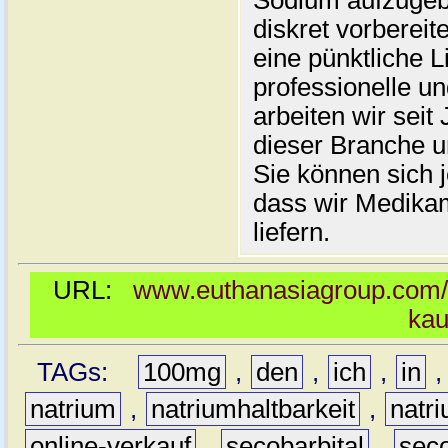
Sodium aufzugeb
diskret vorberei
eine pünktliche L
professionelle u
arbeiten wir seit
dieser Branche u
Sie können sich 
dass wir Medikam
liefern.
URL:
www.euthanasiagroup.com/d
kau
TAGs:
100mg
,
den
,
ich
,
in
natrium
,
natriumhaltbarkeit
,
natr
online-verkauf
,
secobarbital
,
seco