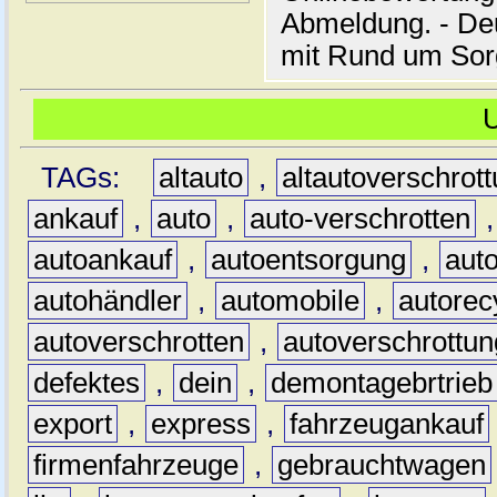
Abmeldung. - De
mit Rund um Sor
TAGs:
altauto
,
altautoverschrot
ankauf
,
auto
,
auto-verschrotten
autoankauf
,
autoentsorgung
,
aut
autohändler
,
automobile
,
autorec
autoverschrotten
,
autoverschrottun
defektes
,
dein
,
demontagebrtrieb
export
,
express
,
fahrzeugankauf
firmenfahrzeuge
,
gebrauchtwagen