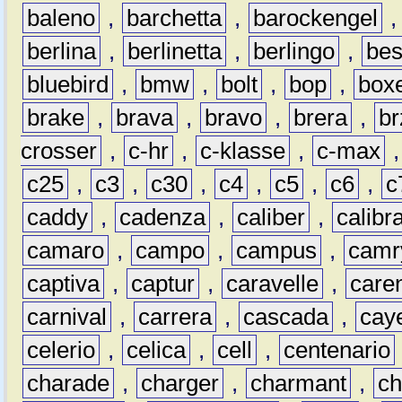
baleno
,
barchetta
,
barockengel
berlina
,
berlinetta
,
berlingo
,
bes
bluebird
,
bmw
,
bolt
,
bop
,
box
brake
,
brava
,
bravo
,
brera
,
br
crosser
,
c-hr
,
c-klasse
,
c-max
c25
,
c3
,
c30
,
c4
,
c5
,
c6
,
c
caddy
,
cadenza
,
caliber
,
calibr
camaro
,
campo
,
campus
,
camr
captiva
,
captur
,
caravelle
,
care
carnival
,
carrera
,
cascada
,
cay
celerio
,
celica
,
cell
,
centenario
charade
,
charger
,
charmant
,
ch