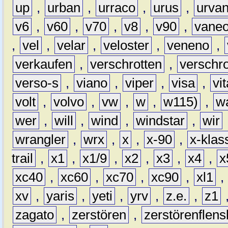
up
,
urban
,
urraco
,
urus
,
urva
v6
,
v60
,
v70
,
v8
,
v90
,
vane
,
vel
,
velar
,
veloster
,
veneno
,
verkaufen
,
verschrotten
,
verschro
verso-s
,
viano
,
viper
,
visa
,
vi
volt
,
volvo
,
vw
,
w
,
w115)
,
w
wer
,
will
,
wind
,
windstar
,
wir
wrangler
,
wrx
,
x
,
x-90
,
x-klas
trail
,
x1
,
x1/9
,
x2
,
x3
,
x4
,
x
xc40
,
xc60
,
xc70
,
xc90
,
xl1
,
xv
,
yaris
,
yeti
,
yrv
,
z.e.
,
z1
zagato
,
zerstören
,
zerstörenflen