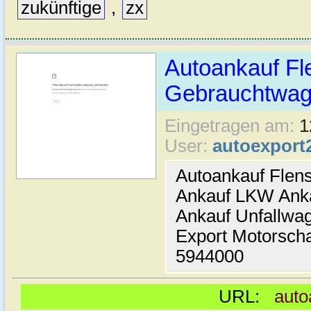
zukünftige
,
zx
Autoankauf Fl
Gebrauchtwage
Eingetragen am:
1
User:
autoexport
Autoankauf Flen
Ankauf LKW Ank
Ankauf Unfallwa
Export Motorsch
5944000
URL:
auto