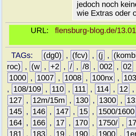
jedoch noch kein
wie Extras oder 
URL:
flensburg-blog.de/13.0
TAGs:
(dg0)
,
(fcv)
,
(j
,
(komb
roc)
,
(w
,
+2
,
/
,
/8
,
002
,
02
1000
,
1007
,
1008
,
100nx
,
10
,
108/109
,
110
,
111
,
114
,
12
127
,
12m/15m
,
130
,
1300
,
13
145
,
146
,
147
,
15
,
1500/1600
164
,
166
,
17
,
170
,
1750/
,
1
181
,
183
,
19
,
190
,
1900
,
1e