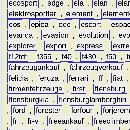
ecosport
,
edge
,
ela
,
elan
,
ela
elektrosportler
,
element
,
element
eos
,
epica
,
eqc
,
escort
,
espa
evanda
,
evasion
,
evolution
,
ev
explorer
,
export
,
express
,
extr
f12tdf
,
f355
,
f40
,
f430
,
f50
,
f
fahrzeugankauf
,
fahrzeugverkauf
felicia
,
feroza
,
ferrari
,
ff
,
fiat
firmenfahrzeuge
,
first
,
flensburg
flensburgkia
,
flensburglamborghini
,
ford
,
forester
,
forfour
,
forjere
,
fr
,
fr-v
,
freeankauf
,
freeclimbe