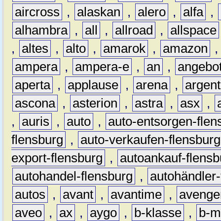
aircross
,
alaskan
,
alero
,
alfa
,
alhambra
,
all
,
allroad
,
allspace
,
altes
,
alto
,
amarok
,
amazon
ampera
,
ampera-e
,
an
,
angebo
aperta
,
applause
,
arena
,
argen
ascona
,
asterion
,
astra
,
asx
,
,
auris
,
auto
,
auto-entsorgen-flen
flensburg
,
auto-verkaufen-flensburg
export-flensburg
,
autoankauf-flensb
autohandel-flensburg
,
autohändler-
autos
,
avant
,
avantime
,
avenge
aveo
,
ax
,
aygo
,
b-klasse
,
b-m