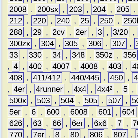
2008
,
200sx
,
203
,
204
,
205
212
,
220
,
240
,
25
,
250
,
250
288
,
29
,
2cv
,
2er
,
3
,
3/20
,
300zx
,
304
,
305
,
306
,
307
,
33
,
330
,
34
,
348
,
350z
,
356
,
4
,
400
,
4007
,
4008
,
403
,
4
408
,
411/412
,
440/445
,
450
,
,
4er
,
4runner
,
4x4
,
4x4²
,
5
,
500x
,
503
,
504
,
505
,
507
,
5
5er
,
6
,
600
,
6008
,
601
,
604
626
,
63
,
66
,
6er
,
6x6
,
7
,
7
770
,
7er
,
8
,
80
,
806
,
807
,