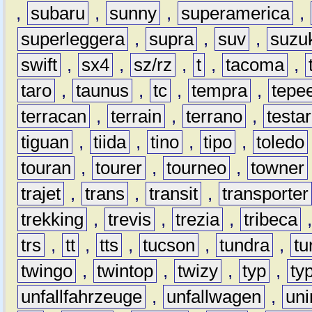
,
subaru
,
sunny
,
superamerica
,
superleggera
,
supra
,
suv
,
suzu
swift
,
sx4
,
sz/rz
,
t
,
tacoma
,
taro
,
taunus
,
tc
,
tempra
,
tepe
terracan
,
terrain
,
terrano
,
testa
tiguan
,
tiida
,
tino
,
tipo
,
toledo
touran
,
tourer
,
tourneo
,
towner
trajet
,
trans
,
transit
,
transporter
trekking
,
trevis
,
trezia
,
tribeca
trs
,
tt
,
tts
,
tucson
,
tundra
,
tu
twingo
,
twintop
,
twizy
,
typ
,
ty
unfallfahrzeuge
,
unfallwagen
,
un