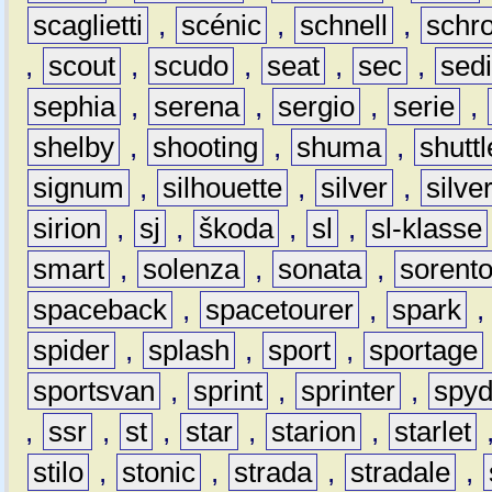
scaglietti
,
scénic
,
schnell
,
schro
,
scout
,
scudo
,
seat
,
sec
,
sedi
sephia
,
serena
,
sergio
,
serie
,
shelby
,
shooting
,
shuma
,
shuttl
signum
,
silhouette
,
silver
,
silve
sirion
,
sj
,
škoda
,
sl
,
sl-klasse
smart
,
solenza
,
sonata
,
sorent
spaceback
,
spacetourer
,
spark
spider
,
splash
,
sport
,
sportage
sportsvan
,
sprint
,
sprinter
,
spyd
,
ssr
,
st
,
star
,
starion
,
starlet
stilo
,
stonic
,
strada
,
stradale
,