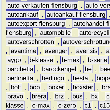
auto-verkaufen-flensburg
,
auto-ver
autoankauf
,
autoankauf-flensburg
autoexport-flensburg
,
autohandel-f
flensburg
,
automobile
,
autorecycl
autoverschrotten
,
autoverschrottun
,
avantime
,
avenger
,
avensis
,
a
aygo
,
b-klasse
,
b-max
,
b-serie
barchetta
,
barockengel
,
be
,
be
berlinetta
,
berlingo
,
besta
,
bipp
,
bolt
,
bop
,
boxer
,
boxster
,
br
bravo
,
brera
,
brz
,
bus
,
bx
,
c
klasse
,
c-max
,
c-zero
,
c1
,
c15