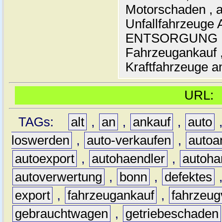
Motorschaden , a
Unfallfahrzeuge 
ENTSORGUNG , A
Fahrzeugankauf ,
Kraftfahrzeuge an
URL
TAGs:
alt
,
an
,
ankauf
,
auto
loswerden
,
auto-verkaufen
,
autoa
autoexport
,
autohaendler
,
autoha
autoverwertung
,
bonn
,
defektes
export
,
fahrzeugankauf
,
fahrzeug
gebrauchtwagen
,
getriebeschaden