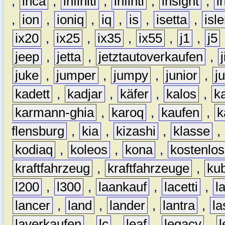
,
inca
,
infiniti
,
infinti
,
insight
,
i
,
ion
,
ioniq
,
iq
,
is
,
isetta
,
isl
ix20
,
ix25
,
ix35
,
ix55
,
j1
,
j5
jeep
,
jetta
,
jetztautoverkaufen
,
juke
,
jumper
,
jumpy
,
junior
,
j
kadett
,
kadjar
,
käfer
,
kalos
,
k
karmann-ghia
,
karoq
,
kaufen
,
k
flensburg
,
kia
,
kizashi
,
klasse
,
kodiaq
,
koleos
,
kona
,
kostenlos
kraftfahrzeug
,
kraftfahrzeuge
,
kub
l200
,
l300
,
laankauf
,
lacetti
,
l
lancer
,
land
,
lander
,
lantra
,
la
laverkaufen
,
lc
,
leaf
,
legacy
,