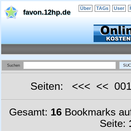
Über
TAGs
User
favon.12hp.de
Suchen
Seiten: <<< << 0
Gesamt:
16
Bookmarks au
Seite: