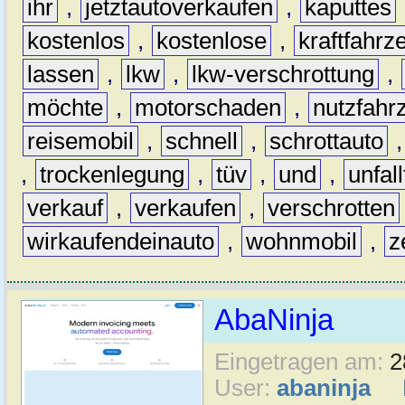
ihr
,
jetztautoverkaufen
,
kaputtes
kostenlos
,
kostenlose
,
kraftfahrz
lassen
,
lkw
,
lkw-verschrottung
,
möchte
,
motorschaden
,
nutzfahr
reisemobil
,
schnell
,
schrottauto
,
trockenlegung
,
tüv
,
und
,
unfal
verkauf
,
verkaufen
,
verschrotten
wirkaufendeinauto
,
wohnmobil
,
z
AbaNinja
Eingetragen am:
2
User:
abaninja