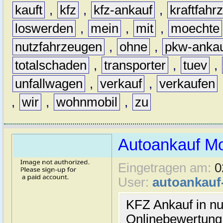
kauft
,
kfz
,
kfz-ankauf
,
kraftfahr
loswerden
,
mein
,
mit
,
moechte
nutzfahrzeugen
,
ohne
,
pkw-anka
totalschaden
,
transporter
,
tuev
,
unfallwagen
,
verkauf
,
verkaufen
,
wir
,
wohnmobil
,
zu
Autoankauf M
Eingetragen am:
0
User:
autoankau
KFZ Ankauf in nu
Onlinebewertung 