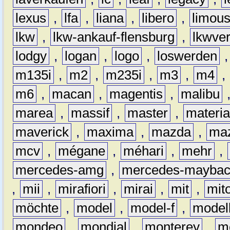
lexus
,
lfa
,
liana
,
libero
,
limous
lkw
,
lkw-ankauf-flensburg
,
lkwver
lodgy
,
logan
,
logo
,
loswerden
m135i
,
m2
,
m235i
,
m3
,
m4
,
m6
,
macan
,
magentis
,
malibu
marea
,
massif
,
master
,
materi
maverick
,
maxima
,
mazda
,
ma
mcv
,
mégane
,
méhari
,
mehr
,
mercedes-amg
,
mercedes-mayba
,
mii
,
mirafiori
,
mirai
,
mit
,
mit
möchte
,
model
,
model-f
,
model
mondeo
,
mondial
,
monterey
,
m