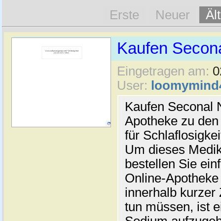
Erste
Neuer
Äl
Kaufen Secona
Eingetragen am:
0
User:
loomymind
Kaufen Seconal N
Apotheke zu den 
für Schlaflosigke
Um dieses Medik
bestellen Sie ein
Online-Apotheke 
innerhalb kurzer Z
tun müssen, ist e