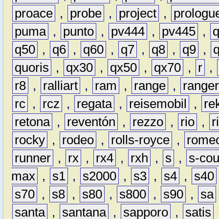
proace
,
probe
,
project
,
prologu
puma
,
punto
,
pv444
,
pv445
,
q50
,
q6
,
q60
,
q7
,
q8
,
q9
,
quoris
,
qx30
,
qx50
,
qx70
,
r
,
r8
,
ralliart
,
ram
,
range
,
range
rc
,
rcz
,
regata
,
reisemobil
,
re
retona
,
reventón
,
rezzo
,
rio
,
r
rocky
,
rodeo
,
rolls-royce
,
rome
runner
,
rx
,
rx4
,
rxh
,
s
,
s-co
max
,
s1
,
s2000
,
s3
,
s4
,
s40
s70
,
s8
,
s80
,
s800
,
s90
,
sa
santa
,
santana
,
sapporo
,
satis