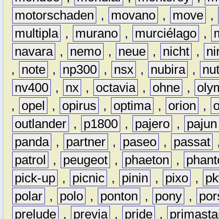
motorschaden
,
movano
,
move
,
multipla
,
murano
,
murciélago
,
navara
,
nemo
,
neue
,
nicht
,
ni
,
note
,
np300
,
nsx
,
nubira
,
nu
nv400
,
nx
,
octavia
,
ohne
,
oly
,
opel
,
opirus
,
optima
,
orion
,
outlander
,
p1800
,
pajero
,
pajun
panda
,
partner
,
paseo
,
passat
patrol
,
peugeot
,
phaeton
,
phan
pick-up
,
picnic
,
pinin
,
pixo
,
p
polar
,
polo
,
ponton
,
pony
,
por
prelude
,
previa
,
pride
,
primasta