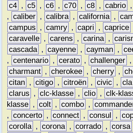
c4
,
c5
,
c6
,
c70
,
c8
,
cabrio
,
caliber
,
calibra
,
california
,
cam
campus
,
camry
,
capri
,
caprice
caravelle
,
carens
,
carina
,
cari
cascada
,
cayenne
,
cayman
,
ce
,
centenario
,
cerato
,
challenger
charmant
,
cherokee
,
cherry
,
ch
citan
,
citigo
,
citroën
,
civic
,
cla
clarus
,
clc-klasse
,
clio
,
clk-kla
klasse
,
colt
,
combo
,
commande
,
concerto
,
connect
,
consul
,
co
corolla
,
corona
,
corrado
,
corsa