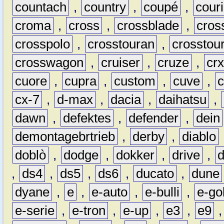
countach
,
country
,
coupé
,
couri
croma
,
cross
,
crossblade
,
cros
crosspolo
,
crosstouran
,
crosstou
crosswagon
,
cruiser
,
cruze
,
cr
cuore
,
cupra
,
custom
,
cuve
,
cx-7
,
d-max
,
dacia
,
daihatsu
,
dawn
,
defektes
,
defender
,
dein
demontagebrtrieb
,
derby
,
diablo
doblò
,
dodge
,
dokker
,
drive
,
,
ds4
,
ds5
,
ds6
,
ducato
,
dune
dyane
,
e
,
e-auto
,
e-bulli
,
e-gol
e-serie
,
e-tron
,
e-up
,
e3
,
e9