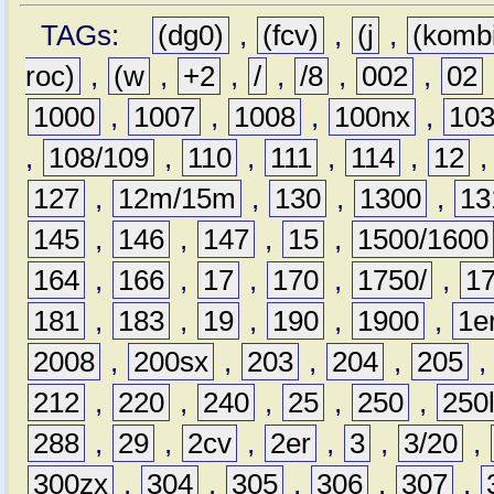
TAGs:
(dg0)
,
(fcv)
,
(j
,
(komb
roc)
,
(w
,
+2
,
/
,
/8
,
002
,
02
1000
,
1007
,
1008
,
100nx
,
10
,
108/109
,
110
,
111
,
114
,
12
127
,
12m/15m
,
130
,
1300
,
13
145
,
146
,
147
,
15
,
1500/1600
164
,
166
,
17
,
170
,
1750/
,
1
181
,
183
,
19
,
190
,
1900
,
1e
2008
,
200sx
,
203
,
204
,
205
212
,
220
,
240
,
25
,
250
,
250
288
,
29
,
2cv
,
2er
,
3
,
3/20
,
300zx
,
304
,
305
,
306
,
307
,