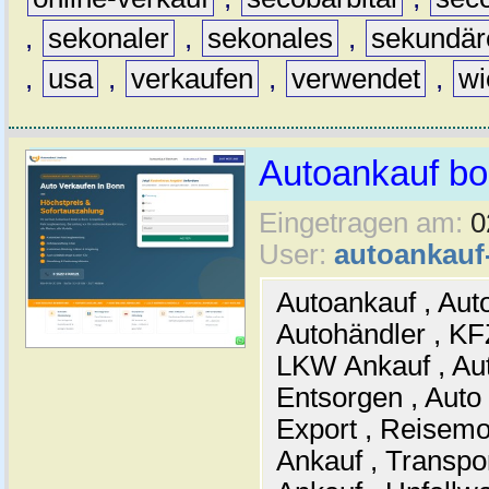
,
sekonaler
,
sekonales
,
sekundär
,
usa
,
verkaufen
,
verwendet
,
wi
Autoankauf b
Eingetragen am:
0
User:
autoankau
Autoankauf , Auto
Autohändler , KF
LKW Ankauf , Aut
Entsorgen , Auto
Export , Reisemo
Ankauf , Transpo