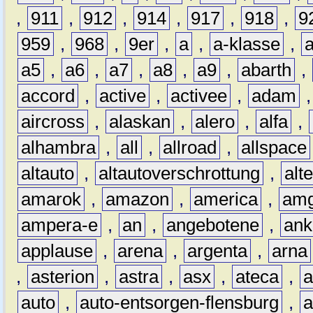
,
911
,
912
,
914
,
917
,
918
,
9
959
,
968
,
9er
,
a
,
a-klasse
,
a5
,
a6
,
a7
,
a8
,
a9
,
abarth
,
accord
,
active
,
activee
,
adam
aircross
,
alaskan
,
alero
,
alfa
,
alhambra
,
all
,
allroad
,
allspace
altauto
,
altautoverschrottung
,
alt
amarok
,
amazon
,
america
,
am
ampera-e
,
an
,
angebotene
,
ank
applause
,
arena
,
argenta
,
arna
,
asterion
,
astra
,
asx
,
ateca
,
a
auto
,
auto-entsorgen-flensburg
,
a