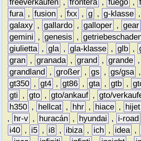
freeverkaufen
,
frontera
,
fuego
,
fura
,
fusion
,
fxx
,
g
,
g-klasse
galaxy
,
gallardo
,
galloper
,
gear
gemini
,
genesis
,
getriebeschade
giulietta
,
gla
,
gla-klasse
,
glb
,
gran
,
granada
,
grand
,
grande
grandland
,
großer
,
gs
,
gs/gsa
gt350
,
gt4
,
gt86
,
gta
,
gtb
,
gt
gti
,
gto
,
gto/ankauf
,
gto/verkauf
h350
,
hellcat
,
hhr
,
hiace
,
hijet
,
hr-v
,
huracán
,
hyundai
,
i-road
i40
,
i5
,
i8
,
ibiza
,
ich
,
idea
,