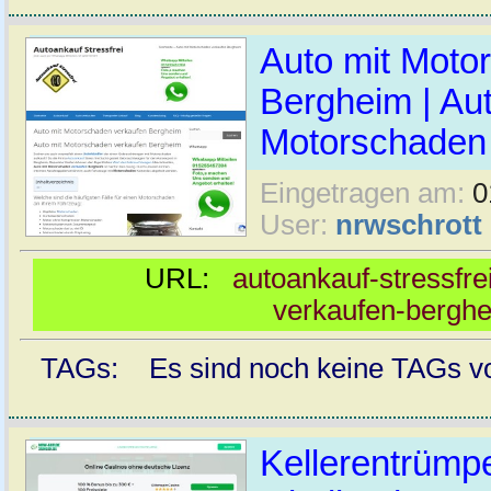
Auto mit Moto
Bergheim | Au
Motorschaden 
Eingetragen am:
0
User:
nrwschrott
URL:
autoankauf-stressfre
verkaufen-bergh
TAGs: Es sind noch keine TAGs vor
Kellerentrümp