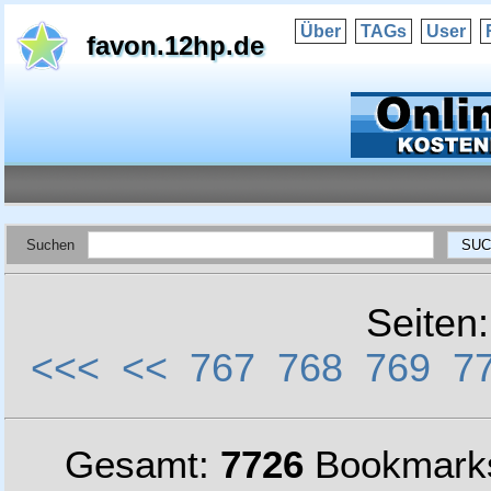
Über
TAGs
User
favon.12hp.de
Suchen
Seiten
<<<
<<
767
768
769
7
Gesamt:
7726
Bookmark