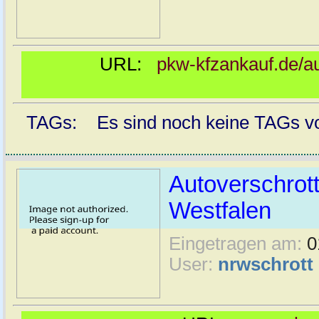
URL:
pkw-kfzankauf.de/au
TAGs: Es sind noch keine TAGs vor
Autoverschrot
Westfalen
Eingetragen am:
0
User:
nrwschrott