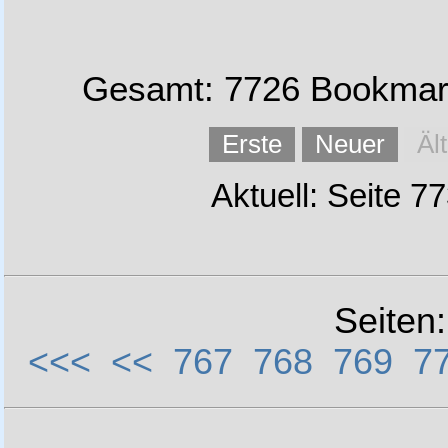
Gesamt: 7726 Bookmark
Erste
Neuer
Äl
Aktuell: Seite 7
Seiten
<<<
<<
767
768
769
7