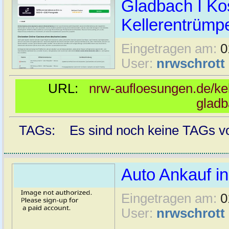
Gladbach I Ko
Kellerentrümp
Eingetragen am:
0
User:
nrwschrott
URL:
nrw-aufloesungen.de/ke
glad
TAGs: Es sind noch keine TAGs vor
Auto Ankauf i
Eingetragen am:
0
User:
nrwschrott