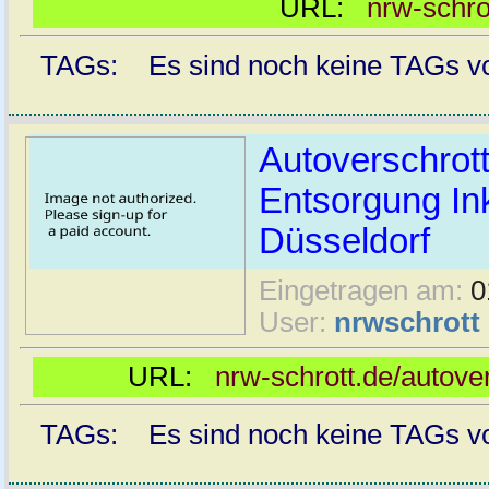
URL:
nrw-schro
TAGs: Es sind noch keine TAGs vor
Autoverschrot
Entsorgung Ink
Düsseldorf
Eingetragen am:
0
User:
nrwschrott
URL:
nrw-schrott.de/autove
TAGs: Es sind noch keine TAGs vor