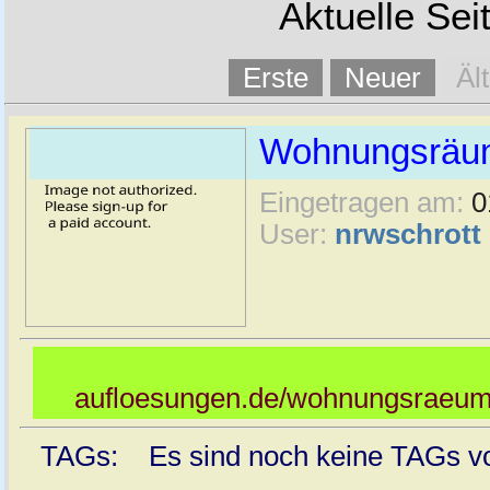
Aktuelle Sei
Erste
Neuer
Äl
Wohnungsräu
Eingetragen am:
0
User:
nrwschrott
aufloesungen.de/wohnungsraeu
TAGs: Es sind noch keine TAGs vor