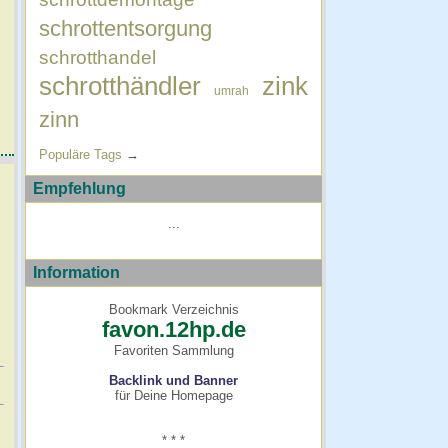
schrottentsorgung
schrotthandel
schrotthändler
zink
umrah
zinn
Populäre Tags
→
Empfehlung
...
Information
Bookmark Verzeichnis
favon.12hp.de
Favoriten Sammlung
Backlink und Banner
für Deine Homepage
* * *