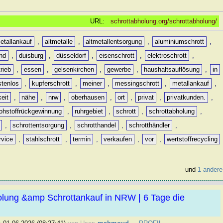
URL:
schrottabholung.org/schrottabholung/
etallankauf
,
altmetalle
,
altmetallentsorgung
,
aluminiumschrott
,
nd
,
duisburg
,
düsseldorf
,
eisenschrott
,
elektroschrott
,
rieb
,
essen
,
gelsenkirchen
,
gewerbe
,
haushaltsauflösung
,
in
stenlos
,
kupferschrott
,
meiner
,
messingschrott
,
metallankauf
,
keit
,
nähe
,
nrw
,
oberhausen
,
ort
,
privat
,
privatkunden.
,
rohstoffrückgewinnung
,
ruhrgebiet
,
schrott
,
schrottabholung
,
,
schrottentsorgung
,
schrotthandel
,
schrotthändler
,
rvice
,
stahlschrott
,
termin
,
verkaufen
,
vor
,
wertstoffrecycling
und
1 andere
olung &amp Schrottankauf in NRW | 6 Tage die