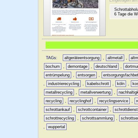
Eingetragen am
Schrottabhol
6 Tage die W
TAGs:
altgeräteentsorgung
,
altmetall
,
altm
bochum
,
demontage
,
deutschland
,
dortmu
entrümpelung
,
entsorgen
,
entsorgungsfachbet
,
industrierecycling
,
kabelschrott
,
köln
,
ko
metallrecycling
,
metallverwertung
,
nachhaltig
recycling
,
recyclinghof
,
recyclingservice
,
schrottankauf
,
schrottcontainer
,
schrottdienst
schrottrecycling
,
schrottsammlung
,
schrottse
,
wuppertal