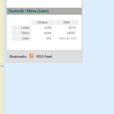
Statistik / Meta-Daten
Unique
Total
Links:
3156
3274
TAGs:
9264
19587
User:
342
Sitemap XML
Bookmarks
RSS Feed