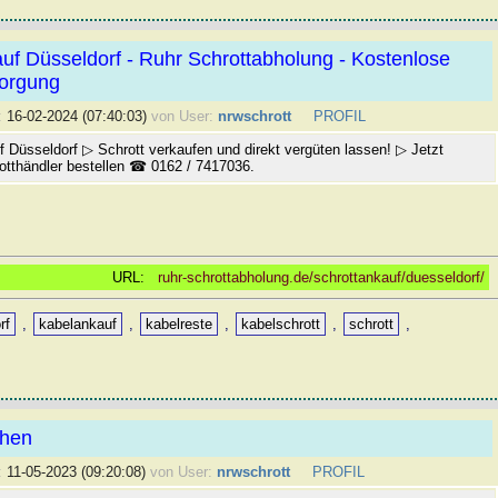
uf Düsseldorf - Ruhr Schrottabholung - Kostenlose
sorgung
:
16-02-2024 (07:40:03)
von User:
nrwschrott
PROFIL
f Düsseldorf ▷ Schrott verkaufen und direkt vergüten lassen! ▷ Jetzt
otthändler bestellen ☎ 0162 / 7417036.
URL:
ruhr-schrottabholung.de/schrottankauf/duesseldorf/
rf
,
kabelankauf
,
kabelreste
,
kabelschrott
,
schrott
,
chen
:
11-05-2023 (09:20:08)
von User:
nrwschrott
PROFIL