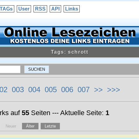
TAGs
User
RSS
API
Links
Tags: schrott
02
003
004
005
006
007
>>
>>>
ks auf
55
Seiten --- Aktuelle Seite:
1
Neuer
Älter
Letzte