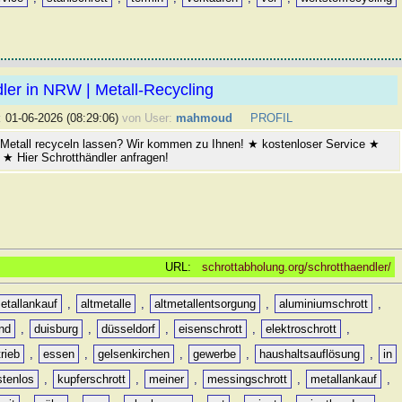
ler in NRW | Metall-Recycling
:
01-06-2026 (08:29:06)
von User:
mahmoud
PROFIL
Metall recyceln lassen? Wir kommen zu Ihnen! ★ kostenloser Service ★
★ Hier Schrotthändler anfragen!
URL:
schrottabholung.org/schrotthaendler/
etallankauf
,
altmetalle
,
altmetallentsorgung
,
aluminiumschrott
,
nd
,
duisburg
,
düsseldorf
,
eisenschrott
,
elektroschrott
,
rieb
,
essen
,
gelsenkirchen
,
gewerbe
,
haushaltsauflösung
,
in
stenlos
,
kupferschrott
,
meiner
,
messingschrott
,
metallankauf
,