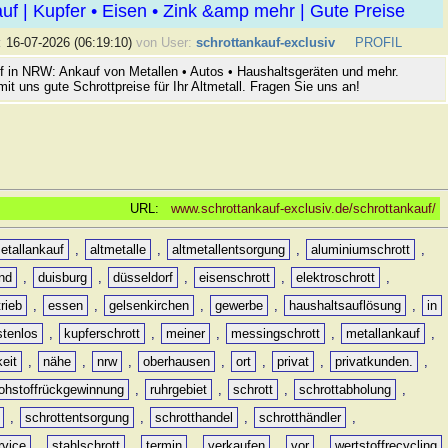
uf | Kupfer • Eisen • Zink &amp mehr | Gute Preise
:
16-07-2026 (06:19:10)
von User:
schrottankauf-exclusiv
PROFIL
f in NRW: Ankauf von Metallen • Autos • Haushaltsgeräten und mehr.
mit uns gute Schrottpreise für Ihr Altmetall. Fragen Sie uns an!
URL:
www.schrottankauf-exclusiv.de/schrottankauf/
etallankauf
,
altmetalle
,
altmetallentsorgung
,
aluminiumschrott
,
nd
,
duisburg
,
düsseldorf
,
eisenschrott
,
elektroschrott
,
rieb
,
essen
,
gelsenkirchen
,
gewerbe
,
haushaltsauflösung
,
in
stenlos
,
kupferschrott
,
meiner
,
messingschrott
,
metallankauf
,
keit
,
nähe
,
nrw
,
oberhausen
,
ort
,
privat
,
privatkunden.
,
rohstoffrückgewinnung
,
ruhrgebiet
,
schrott
,
schrottabholung
,
,
schrottentsorgung
,
schrotthandel
,
schrotthändler
,
rvice
,
stahlschrott
,
termin
,
verkaufen
,
vor
,
wertstoffrecycling