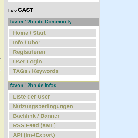
GAST
Hallo
favon.12hp.de Community
Home / Start
Info / Über
Registrieren
User Login
TAGs / Keywords
favon.12hp.de Infos
Liste der User
Nutzungsbedingungen
Backlink / Banner
RSS Feed (XML)
API (Im-/Export)