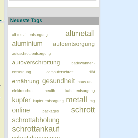
Neueste Tags
altmetall
alt-metall-entsorgung
aluminium
autoentsorgung
autoschrott-entsorgung
autoverschrottung
badewannen-
entsorgung
computerschrott
diät
gesundheit
ernährung
haus-und-
elektroschrott
health
kabel-entsorgung
metall
kupfer
kupfer-entsorgung
mg
schrott
online
packages
schrottabholung
schrottankauf
schrottdemontage