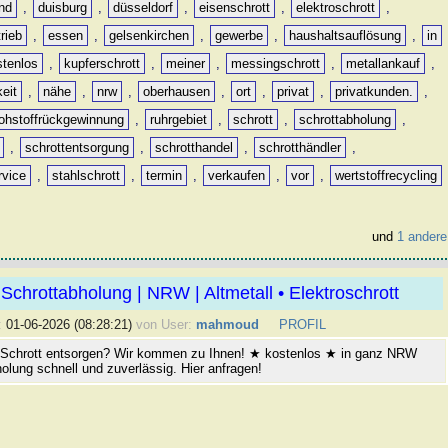
nd
,
duisburg
,
düsseldorf
,
eisenschrott
,
elektroschrott
,
rieb
,
essen
,
gelsenkirchen
,
gewerbe
,
haushaltsauflösung
,
in
stenlos
,
kupferschrott
,
meiner
,
messingschrott
,
metallankauf
,
keit
,
nähe
,
nrw
,
oberhausen
,
ort
,
privat
,
privatkunden.
,
rohstoffrückgewinnung
,
ruhrgebiet
,
schrott
,
schrottabholung
,
,
schrottentsorgung
,
schrotthandel
,
schrotthändler
,
rvice
,
stahlschrott
,
termin
,
verkaufen
,
vor
,
wertstoffrecycling
und
1 andere
Schrottabholung | NRW | Altmetall • Elektroschrott
:
01-06-2026 (08:28:21)
von User:
mahmoud
PROFIL
 Schrott entsorgen? Wir kommen zu Ihnen! ★ kostenlos ★ in ganz NRW
olung schnell und zuverlässig. Hier anfragen!