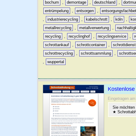
bochum
,
demontage
,
deutschland
,
dortmu
entrümpelung
,
entsorgen
,
entsorgungsfachbet
,
industrierecycling
,
kabelschrott
,
köln
,
ko
metallrecycling
,
metallverwertung
,
nachhaltig
recycling
,
recyclinghof
,
recyclingservice
,
schrottankauf
,
schrottcontainer
,
schrottdienst
schrottrecycling
,
schrottsammlung
,
schrottse
,
wuppertal
Kostenlose 
Eingetragen am
Sie möchten
★ Schrottabh