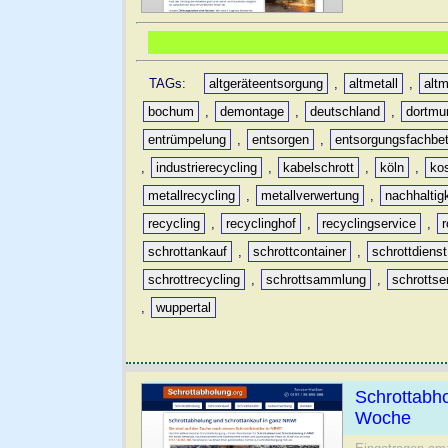
TAGs:
altgeräteentsorgung
,
altmetall
,
altm
bochum
,
demontage
,
deutschland
,
dortmu
entrümpelung
,
entsorgen
,
entsorgungsfachbet
,
industrierecycling
,
kabelschrott
,
köln
,
ko
metallrecycling
,
metallverwertung
,
nachhaltig
recycling
,
recyclinghof
,
recyclingservice
,
schrottankauf
,
schrottcontainer
,
schrottdienst
schrottrecycling
,
schrottsammlung
,
schrottse
,
wuppertal
Schrottabh
Woche