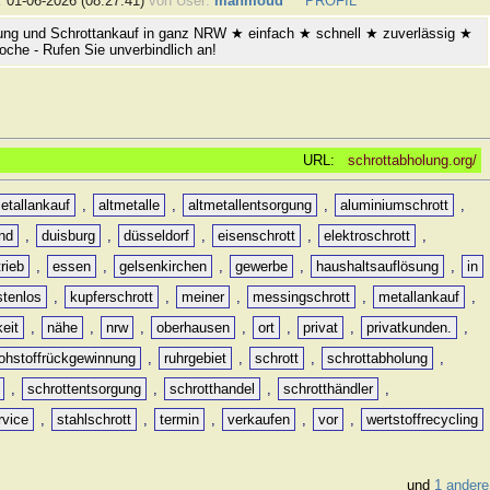
:
01-06-2026 (08:27:41)
von User:
mahmoud
PROFIL
ung und Schrottankauf in ganz NRW ★ einfach ★ schnell ★ zuverlässig ★
oche - Rufen Sie unverbindlich an!
URL:
schrottabholung.org/
etallankauf
,
altmetalle
,
altmetallentsorgung
,
aluminiumschrott
,
nd
,
duisburg
,
düsseldorf
,
eisenschrott
,
elektroschrott
,
rieb
,
essen
,
gelsenkirchen
,
gewerbe
,
haushaltsauflösung
,
in
stenlos
,
kupferschrott
,
meiner
,
messingschrott
,
metallankauf
,
keit
,
nähe
,
nrw
,
oberhausen
,
ort
,
privat
,
privatkunden.
,
rohstoffrückgewinnung
,
ruhrgebiet
,
schrott
,
schrottabholung
,
,
schrottentsorgung
,
schrotthandel
,
schrotthändler
,
rvice
,
stahlschrott
,
termin
,
verkaufen
,
vor
,
wertstoffrecycling
und
1 andere