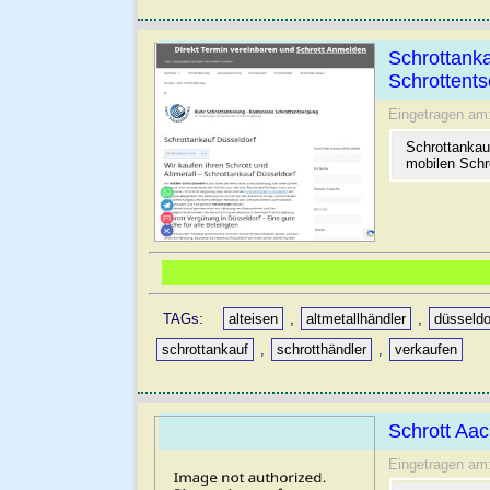
Schrottanka
Schrottent
Eingetragen am
Schrottankau
mobilen Schr
TAGs:
alteisen
,
altmetallhändler
,
düsseldo
schrottankauf
,
schrotthändler
,
verkaufen
Schrott Aa
Eingetragen am