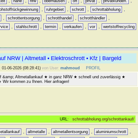
keit
,
nähe
,
nrw
,
oberhausen
,
ort
,
privat
,
privatkunden.
,
rohstoffrückgewinnung
,
ruhrgebiet
,
schrott
,
schrottabholung
,
,
schrottentsorgung
,
schrotthandel
,
schrotthändler
,
rvice
,
stahlschrott
,
termin
,
verkaufen
,
vor
,
wertstoffrecycling
uf NRW | Altmetall • Elektroschrott • Kfz | Bargeld
:
01-06-2026 (08:28:41)
von User:
mahmoud
PROFIL
f &amp; Altmetallankauf ★ in ganz NRW ★ schnell und zuverlässig ★
 ★ Wir kommen zu Ihnen. Hier anfragen!
URL:
schrottabholung.org/schrottankauf/
etallankauf
,
altmetalle
,
altmetallentsorgung
,
aluminiumschrott
,