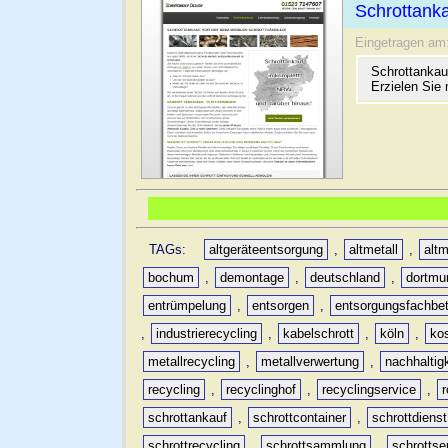
Schrottanka
Eingetragen am
Schrottankau
Erzielen Sie 
TAGs:
altgeräteentsorgung
,
altmetall
,
altm
bochum
,
demontage
,
deutschland
,
dortmu
entrümpelung
,
entsorgen
,
entsorgungsfachbet
,
industrierecycling
,
kabelschrott
,
köln
,
ko
metallrecycling
,
metallverwertung
,
nachhaltig
recycling
,
recyclinghof
,
recyclingservice
,
schrottankauf
,
schrottcontainer
,
schrottdienst
schrottrecycling
,
schrottsammlung
,
schrottse