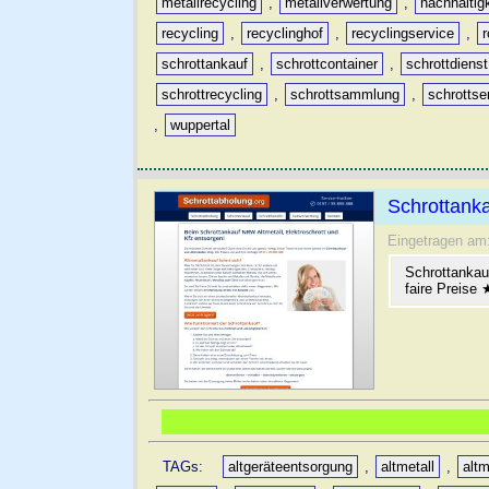
metallrecycling
,
metallverwertung
,
nachhaltig
recycling
,
recyclinghof
,
recyclingservice
,
schrottankauf
,
schrottcontainer
,
schrottdienst
schrottrecycling
,
schrottsammlung
,
schrottse
,
wuppertal
Schrottanka
Eingetragen am
Schrottankau
faire Preise
TAGs:
altgeräteentsorgung
,
altmetall
,
altm