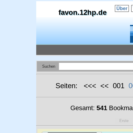
Über
favon.12hp.de
Suchen
Seiten: <<< << 001
0
Gesamt:
541
Bookmar
Erste