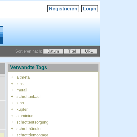
Registrieren
Login
Sortieren nach:
Datum
Titel
URL
Verwandte Tags
+
altmetall
+
zink
+
metall
+
schrottankauf
+
zinn
+
kupfer
+
aluminium
+
schrottentsorgung
+
schrotthändler
+
schrottdemontage