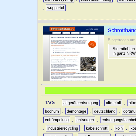
,
wuppertal
Schrotthänd
Eingetragen am
Sie möchten 
in ganz NRW 
TAGs:
altgeräteentsorgung
,
altmetall
,
altm
bochum
,
demontage
,
deutschland
,
dortmu
entrümpelung
,
entsorgen
,
entsorgungsfachbet
,
industrierecycling
,
kabelschrott
,
köln
,
ko