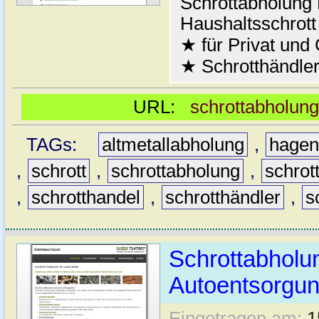
Schrottabholung 
Haushaltsschrott
★ für Privat und
★ Schrotthändler
URL:
schrottabholung
TAGs:
altmetallabholung
,
hage
,
schrott
,
schrottabholung
,
schrot
,
schrotthandel
,
schrotthändler
,
s
Schrottabholun
Autoentsorgu
Eingetragen am:
1