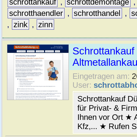
schrottankauf
,
schrottdemontage
schrotthaendler
,
schrotthandel
,
s
,
zink
,
zinn
Schrottankauf 
Altmetallankau
Eingetragen am:
2
User:
schrottabh
Schrottankauf Dü
für Privat- & Fi
Ihnen vor Ort ★ A
Kfz,... ★ Rufen S