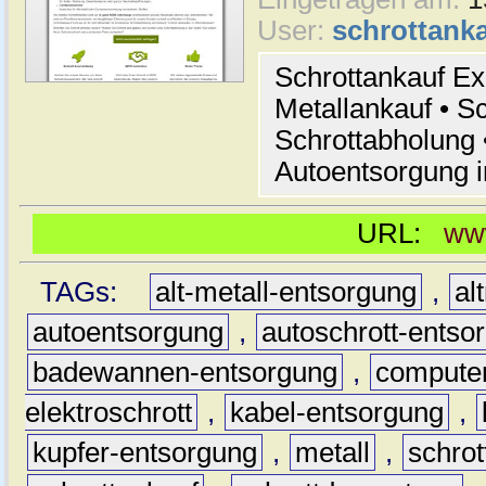
User:
schrottanka
Schrottankauf Exc
Metallankauf • Sc
Schrottabholung 
Autoentsorgung 
URL:
www
TAGs:
alt-metall-entsorgung
,
al
autoentsorgung
,
autoschrott-entso
badewannen-entsorgung
,
computer
elektroschrott
,
kabel-entsorgung
,
kupfer-entsorgung
,
metall
,
schrot