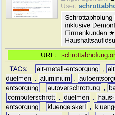
User:
schrottabh
Schrottabholung
inklusive Demont
Firmenkunden ★ 
Haushaltsauflös
URL:
schrottabholung.o
TAGs:
alt-metall-entsorgung
,
al
duelmen
,
aluminium
,
autoentsorg
entsorgung
,
autoverschrottung
,
b
computerschrott
,
duelmen
,
haus-
entsorgung
,
kluengelskerl
,
klueng