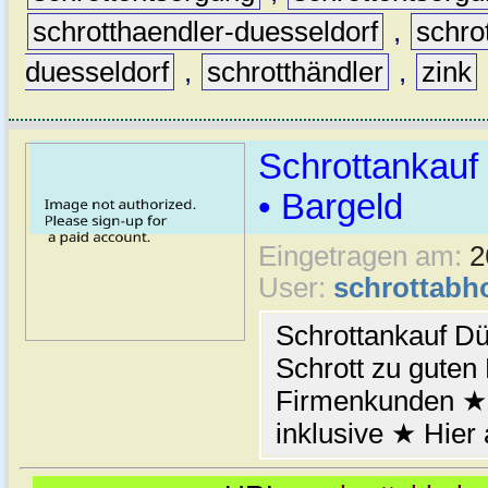
schrotthaendler-duesseldorf
,
schro
duesseldorf
,
schrotthändler
,
zink
Schrottankauf 
• Bargeld
Eingetragen am:
2
User:
schrottabh
Schrottankauf Dü
Schrott zu guten 
Firmenkunden ★
inklusive ★ Hier