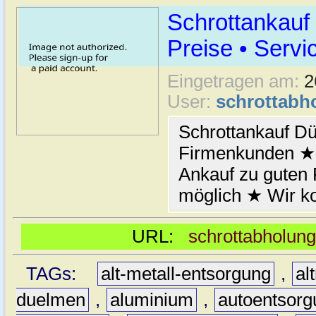
Schrottankauf
Preise • Servi
Eingetragen am:
2
User:
schrottabh
Schrottankauf Dü
Firmenkunden ★ 
Ankauf zu guten
möglich ★ Wir k
URL:
schrottabholung
TAGs:
alt-metall-entsorgung
,
al
duelmen
,
aluminium
,
autoentsorg