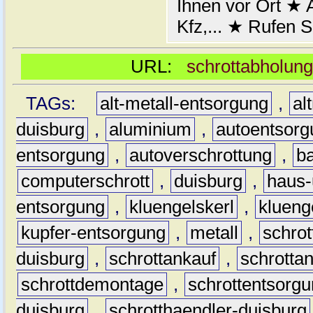
Ihnen vor Ort ★ A
Kfz,... ★ Rufen S
URL:
schrottabholung
TAGs:
alt-metall-entsorgung
,
al
duisburg
,
aluminium
,
autoentsorg
entsorgung
,
autoverschrottung
,
b
computerschrott
,
duisburg
,
haus-
entsorgung
,
kluengelskerl
,
klueng
kupfer-entsorgung
,
metall
,
schrot
duisburg
,
schrottankauf
,
schrotta
schrottdemontage
,
schrottentsorg
duisburg
,
schrotthaendler-duisburg