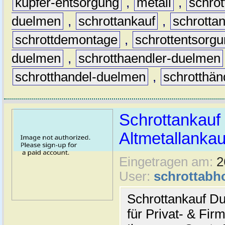
kupfer-entsorgung
,
metall
,
schrot
duelmen
,
schrottankauf
,
schrotta
schrottdemontage
,
schrottentsorg
duelmen
,
schrotthaendler-duelmen
schrotthandel-duelmen
,
schrotthän
Schrottankauf
Altmetallankau
Eingetragen am:
2
User:
schrottabh
Schrottankauf Du
für Privat- & Fi