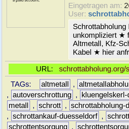
Eingetragen am:
2
User:
schrottabh
Schrottabholung 
unkompliziert ★ 
Altmetall, Kfz-Sc
Kabel ★ hier anf
URL:
schrottabholung.org/
TAGs:
altmetall
,
altmetallabhol
,
autoverschrottung
,
kluengelskerl-
metall
,
schrott
,
schrottabholung-
,
schrottankauf-duesseldorf
,
schro
schrottentsorgung
,
schrottentsorgu