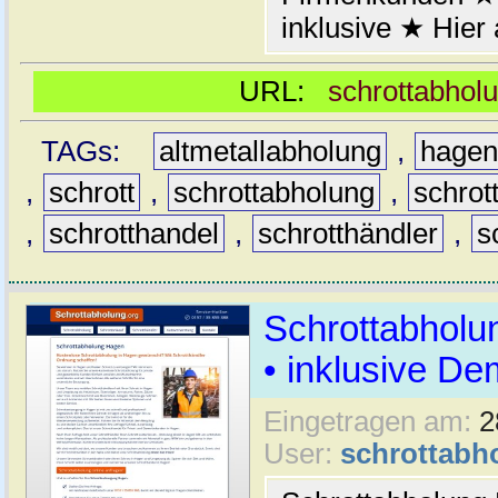
inklusive ★ Hier
URL:
schrottabhol
TAGs:
altmetallabholung
,
hage
,
schrott
,
schrottabholung
,
schrot
,
schrotthandel
,
schrotthändler
,
s
Schrottabholu
• inklusive D
Eingetragen am:
2
User:
schrottabh