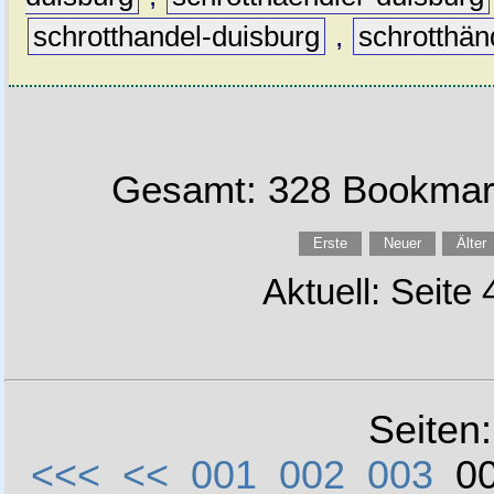
schrotthandel-duisburg
,
schrotthän
Gesamt: 328 Bookmark
Erste
Neuer
Älter
Aktuell: Seite
Seiten
<<<
<<
001
002
003
0