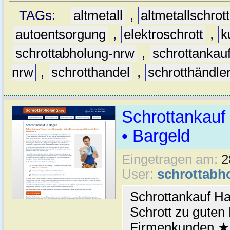
TAGs:
altmetall
,
altmetallschrott
autoentsorgung
,
elektroschrott
,
k
schrottabholung-nrw
,
schrottankau
nrw
,
schrotthandel
,
schrotthändle
Schrottankauf 
• Bargeld
Eingetragen am:
2
User:
schrottabh
Schrottankauf Ha
Schrott zu guten 
Firmenkunden ★