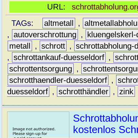
URL:
schrottabholung.or
TAGs:
altmetall
,
altmetallabhol
,
autoverschrottung
,
kluengelskerl-
metall
,
schrott
,
schrottabholung-
,
schrottankauf-duesseldorf
,
schro
schrottentsorgung
,
schrottentsorgu
schrotthaendler-duesseldorf
,
schro
duesseldorf
,
schrotthändler
,
zink
Schrottabholu
kostenlos Schr