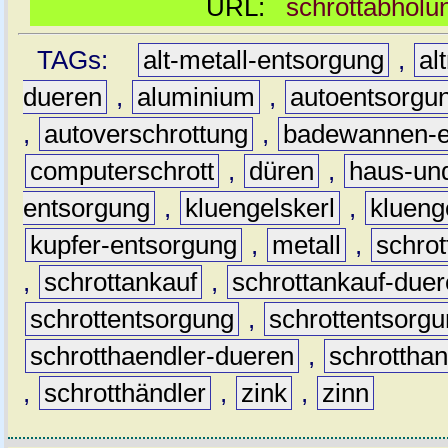
URL:
schrottabholu
TAGs:
alt-metall-entsorgung
,
al
dueren
,
aluminium
,
autoentsorgu
,
autoverschrottung
,
badewannen-e
computerschrott
,
düren
,
haus-und
entsorgung
,
kluengelskerl
,
klueng
kupfer-entsorgung
,
metall
,
schrot
,
schrottankauf
,
schrottankauf-due
schrottentsorgung
,
schrottentsorg
schrotthaendler-dueren
,
schrotthan
,
schrotthändler
,
zink
,
zinn