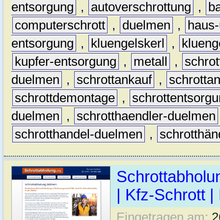
entsorgung
,
autoverschrottung
,
b
computerschrott
,
duelmen
,
haus-
entsorgung
,
kluengelskerl
,
klueng
kupfer-entsorgung
,
metall
,
schrot
duelmen
,
schrottankauf
,
schrotta
schrottdemontage
,
schrottentsorg
duelmen
,
schrotthaendler-duelmen
schrotthandel-duelmen
,
schrotthän
Schrottabholun
| Kfz-Schrott |
Eingetragen am:
2