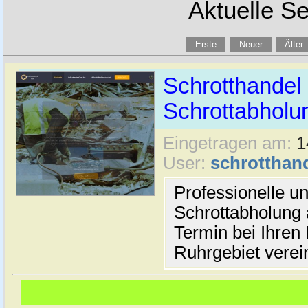
Aktuelle Se
Erste
Neuer
Älter
Schrotthandel
Schrottabholu
Eingetragen am:
1
User:
schrotthan
Professionelle u
Schrottabholung
Termin bei Ihren
Ruhrgebiet verei